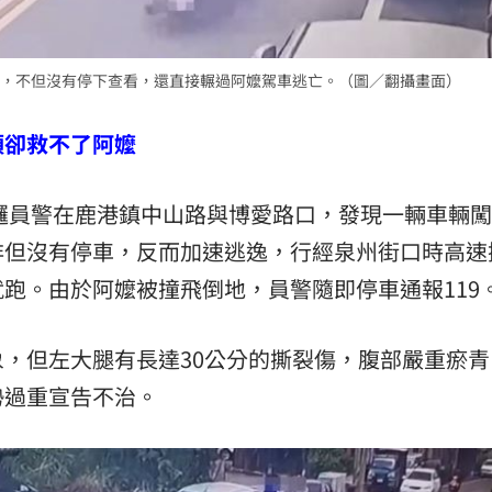
，不但沒有停下查看，還直接輾過阿嬤駕車逃亡。（圖／翻攝畫面）
頭卻救不了阿嬤
巡邏員警在鹿港鎮中山路與博愛路口，發現一輛車輛
非但沒有停車，反而加速逃逸，行經泉州街口時高速
跑。由於阿嬤被撞飛倒地，員警隨即停車通報119
，但左大腿有長達30公分的撕裂傷，腹部嚴重瘀青
勢過重宣告不治。