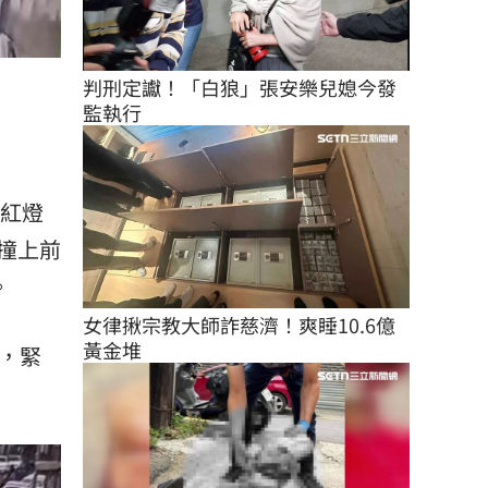
判刑定讞！「白狼」張安樂兒媳今發
監執行
闖紅燈
撞上前
。
女律揪宗教大師詐慈濟！爽睡10.6億
黃金堆
，緊