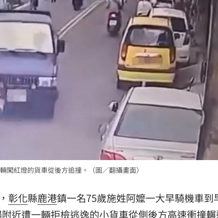
說明
15:58
彩」
15:52
這句
15:52
可能
12:00
」
18:00
輛闖紅燈的貨車從後方追撞。（圖／翻攝畫面）
意
13:00
，
彰化
縣
鹿港
鎮一名75歲施姓阿嬤一大早騎機車到
場附近遭一輛拒檢逃逸的小貨車從側後方高速衝撞輾
11:00