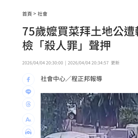
鬼月入厝觸禁忌！家具亂飛 江柏樂曝
首頁
社會
再槓演藝工會 池秋美、班鐵翔妻轟曹
75歲嬤買菜拜土地公
NCC沒委員！白質疑1事爆爭執韓國瑜急
檢「殺人罪」聲押
台股高價股撐盤再現雙萬金 收斂守住
早餐店「1畫面」釣出始源朝聖 台粉傻
2026/04/04 20:30:00
2026/04/04 20:34:57
更新
過半台北人評725不成功 他：蔣萬安高
社會中心／程正邦報導
保全「拒倒垃圾」：我不是清潔員！下
女律假買疫苗詐慈濟10億！主謀竟是無
胡瓜保險箱百萬現金消失 鬆口驚人內
上班遲到1分鐘被迫請假1hr 律師：已