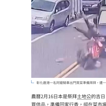
白海豚逼近「會發陸警」？氣象署最新
路邊長樹藤釀禍！騎士慘勾摔車「臉掛
台中社宅文宣驚見中國國徽 林楚茵轟
台灣彩券開獎直播中
20:31
LIVE三立+24小時直播
15:27
三立iNEWS新聞台線上直播
18:00
市場到酒場料理！可果美蕃茄醬創無限
父親節送會拉筋的按摩椅 爸爸「筋歡喜
彰化鹿港一名阿嬤騎車出門買菜準備拜拜，遭一
油品食安事件引關注 挑選保健食品要注
農曆2月16日本是祭拜
土地公
的吉日
酷澎「爸氣父親節」國際官方品牌齊聚
買供品，準備回家行香，卻在菜市