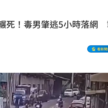
經歷
16:06
雨婷
16:05
遭輾死！毒男肇逃5小時落網 
勸架
16:04
季線
16:04
了
16:02
看新聞
山症
16:00
場慘
15:59
業男
15:59
幕
15:59
觸法
15:59