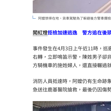
阿嬤慘摔在地，貨車駕駛為了躲避後方警車攔檢
闖紅燈
拒檢加速逃逸 警方追在後
事件發生在4月3日上午近11時，
右轉，立即鳴笛示警，陳姓男子卻
方騎機車的施姓婦人，還直接輾過就
消防人員抵達時，阿嬤仍有生命跡象
急送往鹿基醫院搶救，最後仍因傷