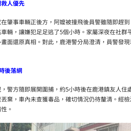
調救人優先
就在肇事車輛正後方，阿嬤被撞飛後員警雖隨即趕到
逃車輛，讓嫌犯足足逃了5個小時。家屬深夜在社群
多畫面還原真相。對此，鹿港警分局澄清，員警發現
時後落網
藏，警方隨即展開圍捕，約5小時後在鹿港鎮友人住
遭丟棄，車內未查獲毒品，確切情況仍待釐清。經檢
陽性。