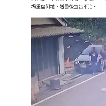
場重傷倒地，送醫後宣告不治。
罕病博士彭士齊 輪椅上的生命覺醒！
11