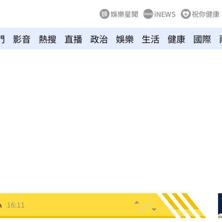
娛樂星聞
iNEWS
祝你健康
門
影音
熱搜
直播
政治
娛樂
生活
健康
國際
根本
16:18
寺
16:18
心
16:18
聲了
16:16
回嗆
16:14
心
16:11
白骨
16:10