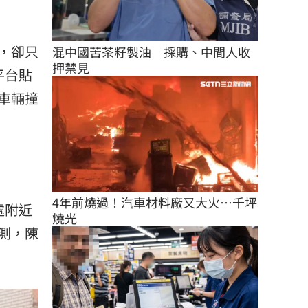
，卻只
混中國苦茶籽製油　採購、中間人收
押禁見
平台貼
車輛撞
4年前燒過！汽車材料廠又大火…千坪
處附近
燒光
測，陳