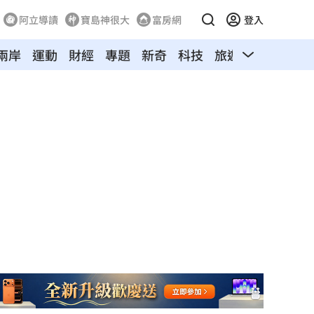
阿立導讀
寶島神很大
富房網
登入
兩岸
運動
財經
專題
新奇
科技
旅遊
汽車
寵物