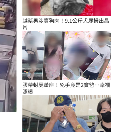
越籍男涉賣狗肉！9.1公斤犬屍掃出晶
片
膠帶封屍董座！兇手竟是2寶爸…幸福
照曝