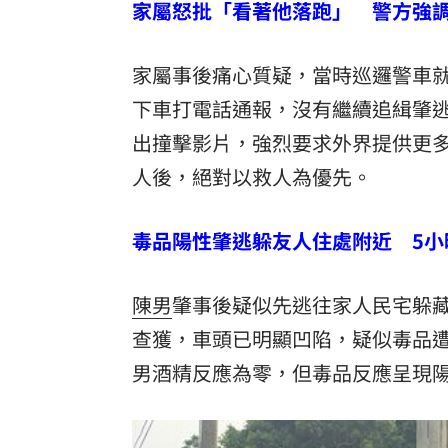
家屬怒批「看著他落跑」 警方強
家屬事後痛心質疑，當時巡邏警車
下車打電話通報，沒有繼續追緝肇
出撞擊影片，強烈要求外界提供更
人後，絕對以救人為優先。
毒品陽性肇逃躲友人住處附近 5小
陳男
肇事後疑似先逃往家人民宅躲
查獲，車頭已明顯凹陷，疑似毒品
男酒精反應為零，但毒品反應呈現