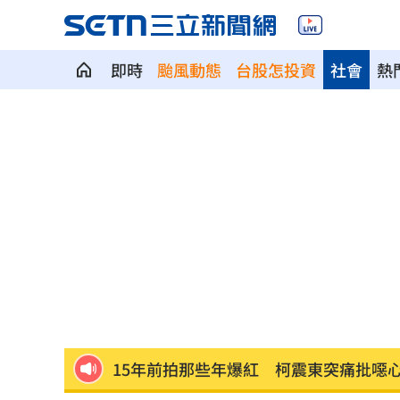
即時
颱風動態
台股怎投資
社會
熱
實地視導漢光演習 總統：訓練是戰力
修行壓力大！20歲見習僧放火燒650年古
全球記憶體股重挫！馬斯克一句話救信
遭假採購BNT狠詐10億 慈濟基金會發
王鴻薇控台糖董事「是酬庸位置」市府
15年前拍那些年爆紅 柯震東突痛批噁
失蹤5個月！新竹男墜300米深谷…已成