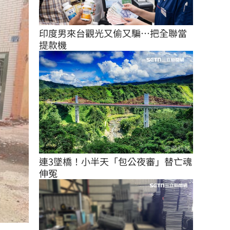
印度男來台觀光又偷又騙…把全聯當
提款機
連3墜橋！小半天「包公夜審」替亡魂
伸冤