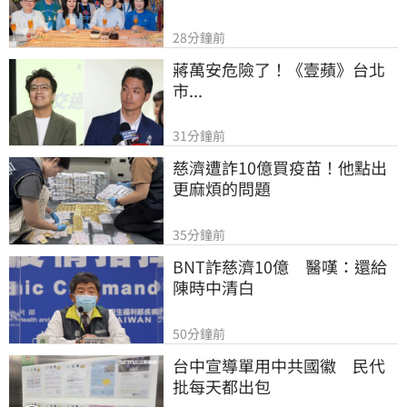
28分鐘前
蔣萬安危險了！《壹蘋》台北
市...
31分鐘前
慈濟遭詐10億買疫苗！他點出
更麻煩的問題
35分鐘前
BNT詐慈濟10億　醫嘆：還給
陳時中清白
50分鐘前
台中宣導單用中共國徽　民代
批每天都出包