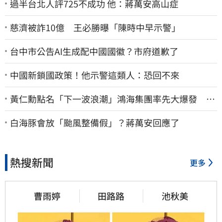
過半台北人評725不成功 他：蔣萬安高山症
慈濟被詐10億 王必勝曝「陳時中早示警」
台中市公告AI生成配中國國徽？市府道歉了
中國新鎖國政策！他示警這類人：恐回不來
黃仁勳點名「下一波浪潮」鴻海集團率先大爆發 台
股這族群全面噴出
白海豚會放「颱風整備假」？蔣萬安回應了
熱搜新聞
更多
曹雨婷
田路路
池秋美