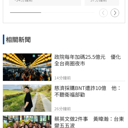
相關新聞
政院每年加碼25.5億元　優化
全台商圈夜市
14分鐘前
慈濟採購BNT遭詐10億　他：
不聽衛福部勸
26分鐘前
蔡英文做2件事　黃暐瀚：台東
變五五波