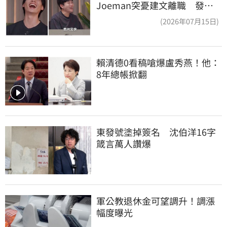
Joeman突憂建文離職 發聲
「其實我很清楚」
(2026年07月15日)
賴清德0看稿嗆爆盧秀燕！他：
8年總帳掀翻
東發號塗掉簽名　沈伯洋16字
箴言萬人讚爆
軍公教退休金可望調升！調漲
幅度曝光