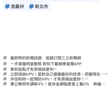
翁震州
新北市
最即時的新聞話題 追蹤訂閱三立新聞網
一手掌握明星動態 即刻下載娛樂星聞APP
做到這點才有資格說愛你
PR
立即諮詢HPV！是對自己健康最好的投資，把握現在不
PR
嫌晚！
伴侶和妳一起預防HPV，才有資格說愛妳！
PR
軍公教明年調薪4％！退休金調幅更是上看6％ 將編入
明年度總預算