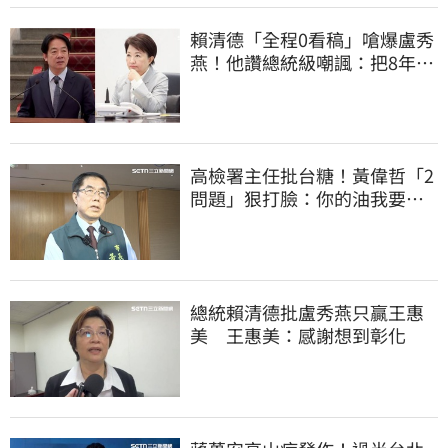
賴清德「全程0看稿」嗆爆盧秀
燕！他讚總統級嘲諷：把8年總
帳一次掀翻
高檢署主任批台糖！黃偉哲「2
問題」狠打臉：你的油我要通
報什麼？
總統賴清德批盧秀燕只贏王惠
美 王惠美：感謝想到彰化