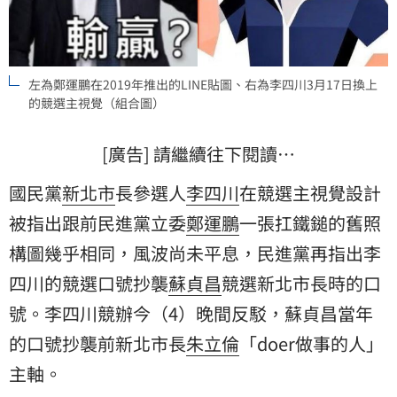
左為鄭運鵬在2019年推出的LINE貼圖、右為李四川3月17日換上
的競選主視覺（組合圖）
[廣告] 請繼續往下閱讀…
國民黨
新北市
長參選人
李四川
在競選主視覺設計
被指出跟前民進黨立委
鄭運鵬
一張扛鐵鎚的舊照
構圖幾乎相同，風波尚未平息，民進黨再指出李
四川的競選口號抄襲
蘇貞昌
競選新北市長時的口
號。李四川競辦今（4）晚間反駁，蘇貞昌當年
的口號抄襲前新北市長
朱立倫
「doer做事的人」
主軸。