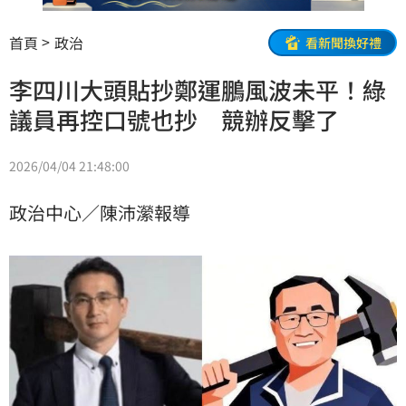
首頁
政治
看新聞換好禮
李四川大頭貼抄鄭運鵬風波未平！綠
議員再控口號也抄 競辦反擊了
2026/04/04 21:48:00
政治中心／陳沛瀠報導