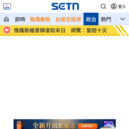
登入
即時
颱風動態
台股怎投資
政治
熱門
影音
告慘勝
俄羅斯蝗害肆虐如末日 網驚：聖經十災
慈濟採
勸