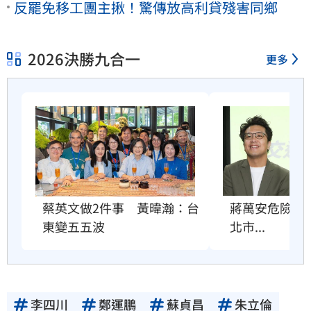
反罷免移工團主揪！驚傳放高利貸殘害同鄉
2026決勝九合一
更多
蔣萬安危險了
蔡英文做2件事　黃暐瀚：台
北市...
東變五五波
李四川
鄭運鵬
蘇貞昌
朱立倫