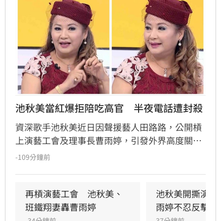
池秋美當紅爆拒陪吃高官　半夜電話遭封殺
資深歌手池秋美近日因聲援藝人田路路，公開槓
上演藝工會及理事長曹雨婷，引發外界高度關
注。池秋美過去曾以《小風帆》一曲紅遍大街小
-109分鐘前
巷，卻在事業巔峰期因拒絕高官飯局慘遭全面封
殺。她回憶當年凌晨遭威脅，對方甚至揚言誰敢
發她通告就會斷手斷腳，導致演藝事業一落千
再槓演藝工會　池秋美、
池秋美開撕演藝
丈，從一週七天通告的當紅歌手淪為過往雲煙。
班鐵翔妻轟曹雨婷
雨婷不忍反擊了
-34分鐘前
37分鐘前