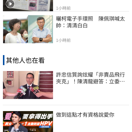
1小時前
曬柯電子手環照　陳佩琪喊太
帥：清清白白
1小時前
其他人也在看
許忠信質詢炫耀「非賣品飛行
夾克」！陳清龍避答：立委質
詢各有專業
做到這點才有資格說愛你