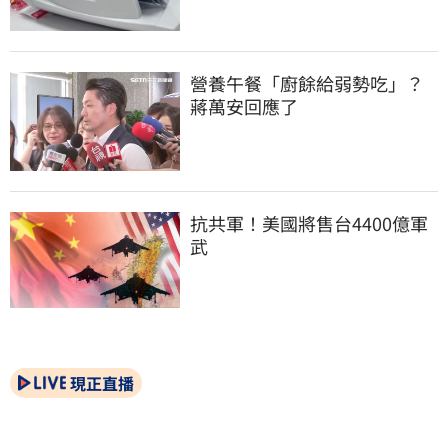
營養午餐「廚餘給弱勢吃」？
蔣萬安回應了
抗共軍！美國將售台4400億軍
武
現正直播