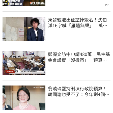
PR
東發號遭出征塗掉簽名！沈伯
洋16字喊「雁過無聲」 萬人
讚：這就是高度
鄭麗文訪中申請480萬！民主基
金會證實「沒撤案」 預算被
砍960萬
翁曉玲堅持刪凍行政院預算！
韓國瑜也受不了：今年剩4個月
你思考一下