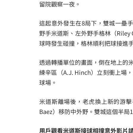
留院觀察一夜。
這起意外發生在8局下，雙城一壘手貝
野手米道斯、左外野手格林（Riley
球時發生碰撞，格林順利把球接進
透過轉播單位的畫面，倒在地上的
練辛區（A.J. Hinch）立刻
球場。
米道斯離場後，老虎換上新的游擊手
Baez）移防中外野。雙城這個半局
用戶觀看米道斯接球相撞意外影片