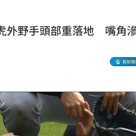
風阻
23:14
勝
23:10
老虎外野手頭部重落地 嘴角
災
23:06
部勸
23:05
23:03
看新聞
癌
23:00
萬
22:59
交保
22:58
落戶
22:57