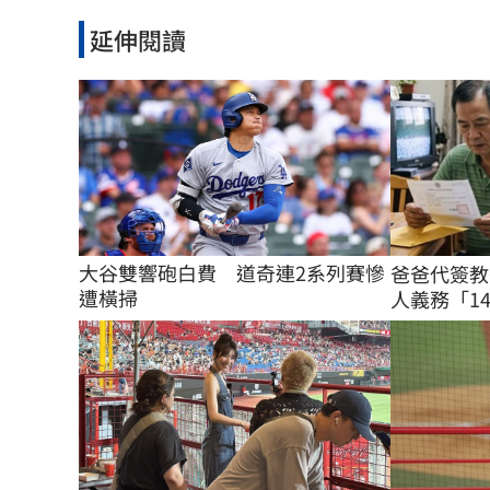
延伸閱讀
大谷雙響砲白費　道奇連2系列賽慘
爸爸代簽教
遭橫掃
人義務「14