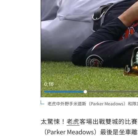
慈濟遭詐10億買疫苗！他點出更麻煩的
日神級甜點快閃台北！連5天「買一送一
圖書館借書作者賺什麼？菜販作家：有
逾21萬員工受惠！美銀年砸78億補助瘦
台灣彩券開獎直播中
20:31
LIVE三立+24小時直播
15:27
三立iNEWS新聞台線上直播
18:00
老虎中外野手米道斯（Parker Meadows
理想混蛋號召粉絲跨海追星吃美食！
18:
太驚悚！
老虎
客場出戰雙城的比賽
（Parker Meadows）最後