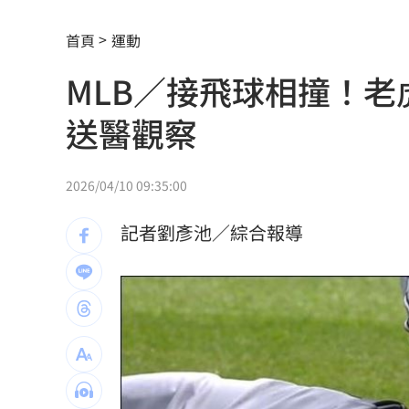
環法自行車賽爆作弊！女靠胸部裝備降
首頁
運動
學霸牙醫槓離職員工 為3萬筆電互告慘
MLB／接飛球相撞！
俄羅斯蝗害肆虐如末日 網驚：聖經十
送醫觀察
慈濟採購BNT遭詐10億 他：不聽衛福
蔡英文做2件事 黃暐瀚：台東變五五波
2026/04/10 09:35:00
蔣萬安危險了！《壹蘋》台北市...
23:00
記者劉彥池／綜合報導
「地獄酷暑」襲南韓 礦泉水曝曬恐致
父親節真的快樂嗎？房貸10年暴增逾400
律師勾宗教大師「家族」詐慈濟 僅她
富豪遭大義滅親！偷生子竟盜鄰居身份