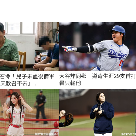
大谷炸同鄉　道奇生涯29支首
召令！兒子未盡後備軍
轟只輸他
天教召不去」...