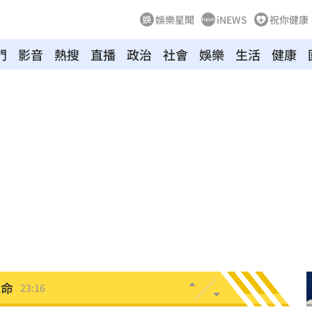
娛樂星聞
iNEWS
祝你健康
門
影音
熱搜
直播
政治
社會
娛樂
生活
健康
！
23:47
死
23:32
抱
23:25
疣」
23:18
夜市
23:17
他命
23:16