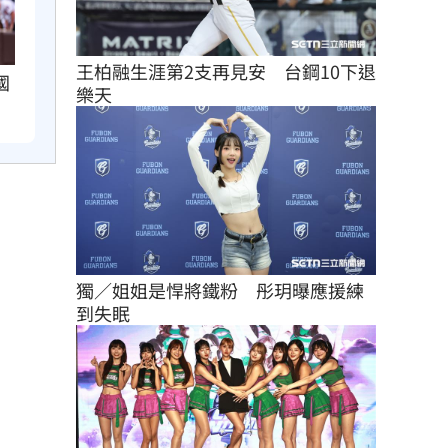
王柏融生涯第2支再見安　台鋼10下退
國
樂天
獨／姐姐是悍將鐵粉　彤玥曝應援練
到失眠