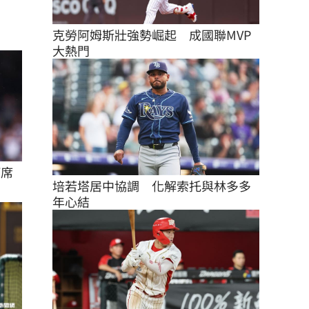
克勞阿姆斯壯強勢崛起　成國聯MVP
大熱門
打席
培若塔居中協調　化解索托與林多多
年心結