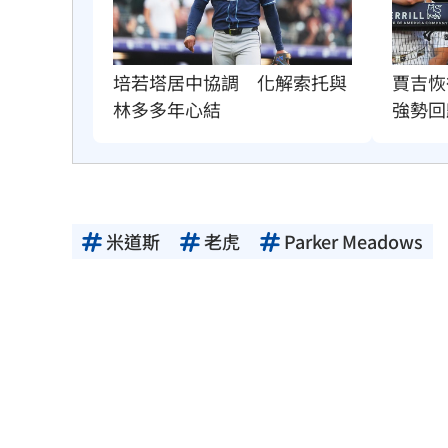
賈吉恢
培若塔居中協調　化解索托與
強勢回
林多多年心結
米道斯
老虎
Parker Meadows