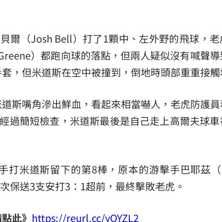
爾（Josh Bell）打了1顆中、左外野的飛球，
 Greene）都跑向球的落點，但兩人疑似沒有喊聲
手套，但米道斯在空中被撞到，倒地時頭部重重接觸
米道斯嘴角滲出鮮血，看起來相當嚇人，老虎防護員
衝上場，經過簡短檢查，米道斯最後是自己走上高爾夫球
打米道斯留下的第8棒，原本的游擊手巴耶茲（Jav
1次保送3支安打3：1超前，最終擊敗老虎。
請點此》
https://reurl.cc/yOYZL2