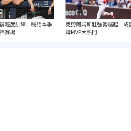
復輕度訓練　喊話本季
克勞阿姆斯壯強勢崛起　成
歸賽場
聯MVP大熱門