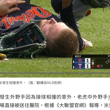
問題
22:56
」
22:53
錢領
22:53
瘦針
22:50
）和隊友發生相撞意外。（圖／翻攝自MLB官網）
15
發生外野手因為接球相撞的意外，老虎中外野手
是坐車離場直接被送往醫院，根據《大聯盟官網》報導，