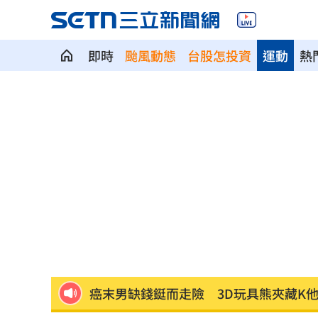
即時
颱風動態
台股怎投資
運動
熱
新北待售餘屋萬8戶 永和竟只賣贏八里
為5億商機翻臉 肥大叔插刀：要死一起
杜金龍點名：「這檔權值股」千萬別長
額頭冒出痘痘 女手癢猛摳竟成「病毒
政院每年加碼25.5億元 優化全台商圈
癌末男缺錢鋌而走險 3D玩具熊夾藏K