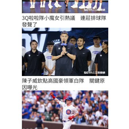
3Q啦啦隊小魔女引熱議　連莊排球隊
發聲了
陳子威欽點高國豪領軍白隊　關鍵原
因曝光