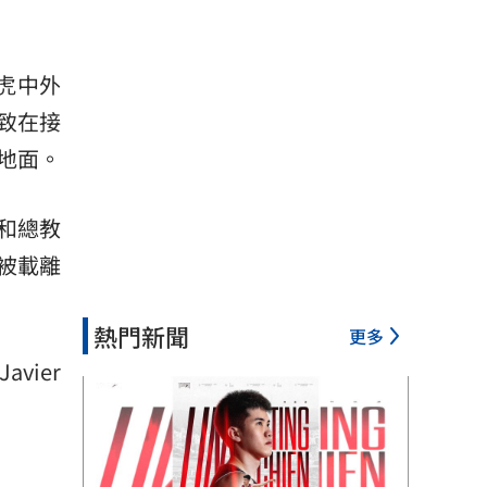
老虎中外
導致在接
地面。
和總教
車被載離
熱門新聞
更多
ier