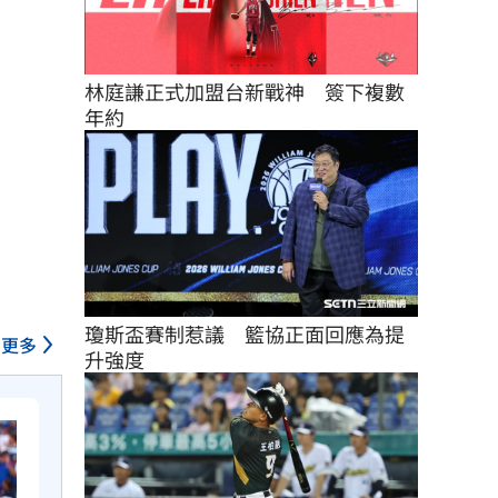
林庭謙正式加盟台新戰神　簽下複數
年約
瓊斯盃賽制惹議　籃協正面回應為提
更多
升強度