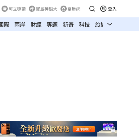
阿立導讀
寶島神很大
富房網
登入
國際
兩岸
財經
專題
新奇
科技
旅遊
汽車
寵物