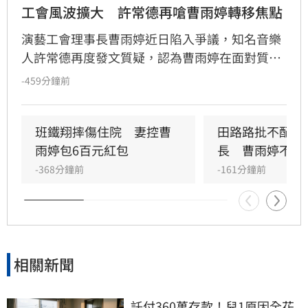
工會風波擴大　許常德再嗆曹雨婷轉移焦點
演藝工會理事長曹雨婷近日陷入爭議，知名音樂
人許常德再度發文質疑，認為曹雨婷在面對質疑
時，不應反問資深藝人池秋美關於田路路協助的
-459分鐘前
問題，而應正面說明工會工作成果與資源運用。
許常德強調，理事長肩負照顧會員權益的責任，
外界關注工會運作屬合理公共討論，核心在於工
班鐵翔摔傷住院　妻控曹
田路路批不配當
會是否善盡職責，而非轉移焦點至個別藝人身
雨婷包6百元紅包
長　曹雨婷不忍
上。由於曹雨婷曾主動表示協助田路路，隨後引
-368分鐘前
-161分鐘前
發外界檢視工會作為，許常德呼籲曹雨婷應公開
說明近年會務內容，包括會費、企業贊助與政府
補助等經費運用情形，確保財務透明公開，才能
真正獲取會員信任並提升工會公信力，讓演藝人
員權益獲得實質保障與完善照顧。
相關新聞
託付360萬存款！兒1原因全花