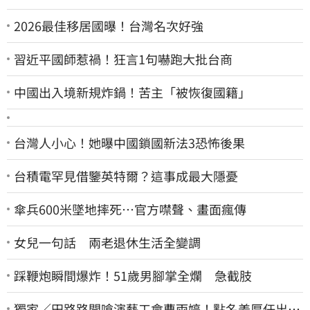
2026最佳移居國曝！台灣名次好強
習近平國師惹禍！狂言1句嚇跑大批台商
中國出入境新規炸鍋！苦主「被恢復國籍」
台灣人小心！她曝中國鎖國新法3恐怖後果
台積電罕見借鑒英特爾？這事成最大隱憂
傘兵600米墜地摔死…官方噤聲、畫面瘋傳
女兒一句話 兩老退休生活全變調
踩鞭炮瞬間爆炸！51歲男腳掌全爛 急截肢
獨家／田路路開嗆演藝工會曹雨婷！點名姜厚任出