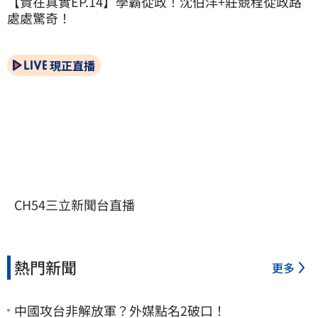
【貴在真實EP.14】學霸從政！沈伯洋+莊競程從政路
處處驚奇！
現正直播
CH54三立新聞台直播
熱門新聞
更多
中國攻台非解放軍？外媒點名2破口！