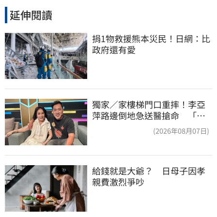
延伸閱讀
捐1物救援熊本災民！日網：比
政府還有愛
獨家／家樓梯門口重摔！李亞
萍路邊倒地急送醫搶命 「最
新傷況」曝
(2026年08月07日)
給錢就是大爺？　日母子因孝
親費激烈爭吵