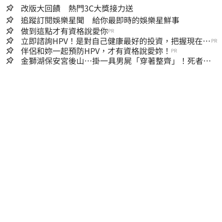
改版大回饋 熱門3C大獎接力送
追蹤訂閱娛樂星聞 給你最即時的娛樂星鮮事
做到這點才有資格說愛你
PR
立即諮詢HPV！是對自己健康最好的投資，把握現在不
PR
嫌晚！
伴侶和妳一起預防HPV，才有資格說愛妳！
PR
金獅湖保安宮後山…掛一具男屍「穿著整齊」！死者身
份曝