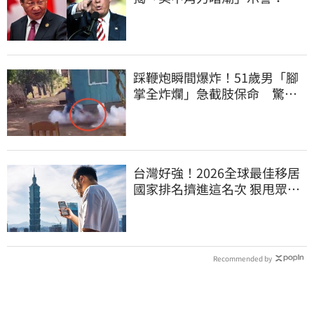
灣1類人危險了
踩鞭炮瞬間爆炸！51歲男「腳
掌全炸爛」急截肢保命 驚悚
畫面曝光
台灣好強！2026全球最佳移居
國家排名擠進這名次 狠甩眾多
歐美熱門國家
Recommended by