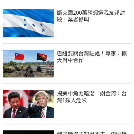
斷交國200萬磅蝦遭我友邦封
殺！業者慘叫
巴紐要關台灣駐處！專家：擴
大對中合作
揭美中角力暗潮　謝金河：台
灣1類人危險
到了機場才知出不去！中國爆