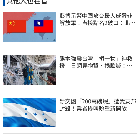
其他人也在看
彭博示警中國攻台最大威脅非
解放軍！直接點名2破口：北京
正悄悄洗腦
熊本強震台灣「捐一物」神救
援 日網見物資、捐款喊：給
台灣統治算了
斷交國「200萬磅蝦」遭我友邦
封殺！業者慘叫盼重新開放