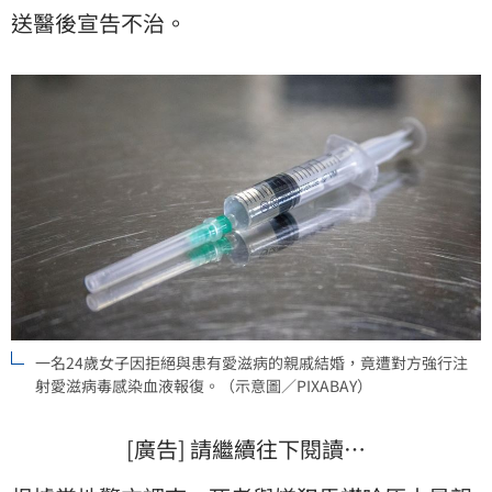
送醫後宣告不治。
一名24歲女子因拒絕與患有愛滋病的親戚結婚，竟遭對方強行注
射愛滋病毒感染血液報復。（示意圖／PIXABAY）
[廣告] 請繼續往下閱讀…