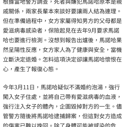
根據當地警方調查，死者與嫌犯馬諾哈原本是親
戚關係，兩家長輩本來談好要讓兩人結為連理。
但在準備過程中，女方家屬得知男方的父母都是
愛滋病毒感染者，保險起見在去年9月要求馬諾
哈也要進行檢測。沒想到報告出爐後，馬諾哈果
然呈陽性反應，女方家人為了健康與安全，當機
立斷決定退婚。怎料這項決定卻讓馬諾哈懷恨在
心，產生了報復心態。
今年3月11日，馬諾哈疑似不滿婚約泡湯，強行
闖入女子住處，並將自己帶有愛滋病毒的血液，
強行注入女子的體內，企圖毀掉對方的一生。儘
管警方隨後將馬諾哈逮捕歸案，但這對女方造成
的傷害已難以挽回。除了身體可能被感染的危