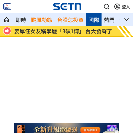
登入
即時
颱風動態
台股怎投資
國際
熱門
影音
發聲了
工會風波擴大 許常德再嗆曹雨婷轉移焦
官方認
點
助