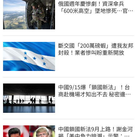
俄國週年慶慘劇！資深傘兵
「600米高空」墜地慘死…官方
噤聲、畫面瘋傳
斷交國「200萬磅蝦」遭我友邦
封殺！業者慘叫盼重新開放
中國9/15爆「鎖國新法」！台
商赴機場才知出不去 秘密邊控
合法化
中國鎖國新法9月上路！謝金河
揭「美中角力暗潮」示警：台