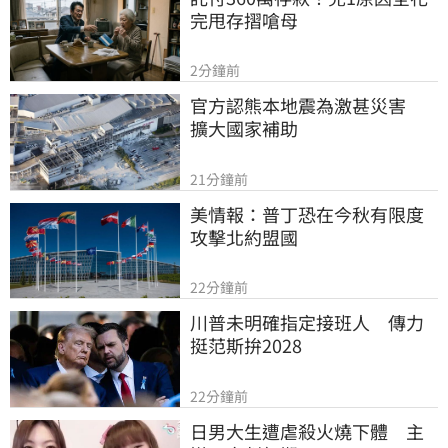
完甩存摺嗆母
2分鐘前
官方認熊本地震為激甚災害　
擴大國家補助
21分鐘前
美情報：普丁恐在今秋有限度
攻擊北約盟國
22分鐘前
川普未明確指定接班人　傳力
挺范斯拚2028
22分鐘前
日男大生遭虐殺火燒下體　主