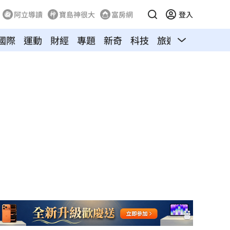
阿立導讀
寶島神很大
富房網
登入
國際
運動
財經
專題
新奇
科技
旅遊
汽車
寵物