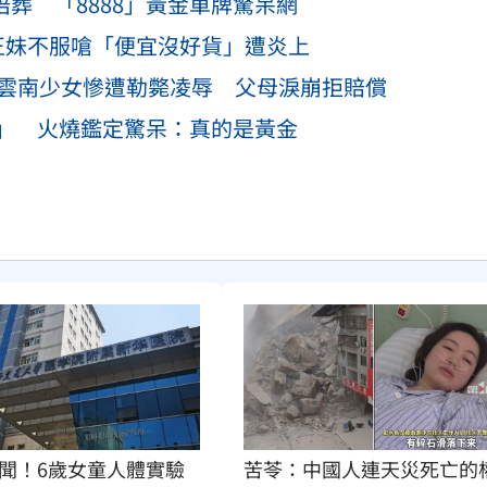
陪葬 「8888」黃金車牌驚呆網
正妹不服嗆「便宜沒好貨」遭炎上
！雲南少女慘遭勒斃凌辱 父母淚崩拒賠償
」 火燒鑑定驚呆：真的是黃金
苦苓：中國人連天災死亡的
聞！6歲女童人體實驗