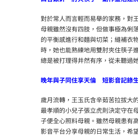
對於常人而言輕而易舉的家務，對
母親雖然沒有四肢，但做事極為俐
的平衡感進行和麵與切菜；縫補衣
時，她也能熟練地用雙肘夾住筷子
總是被打理得井然有序，從未聽過
晚年與子同住享天倫 短影音記錄
歲月流轉，王玉氏含辛茹苦拉拔大
最孝順的小兒子張立虎則決定守在母
子便全心照料母親。雖然母親患有
影音平台分享母親的日常生活，希