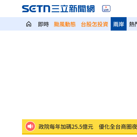
即時
颱風動態
台股怎投資
兩岸
熱
斷交國200萬磅蝦遭我友邦封殺！業者慘
新北待售餘屋萬8戶 永和竟只賣贏八里
為5億商機翻臉 肥大叔插刀：要死一起
杜金龍點名：「這檔權值股」千萬別長
額頭冒出痘痘 女手癢猛摳竟成「病毒
政院每年加碼25.5億元 優化全台商圈