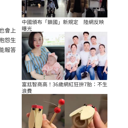
中國頒布「鎖國」新規定　陸網反映
曝光
也會上
抱怨生
能報答
富尪智商高！36歲網紅狂拚7胎：不生
浪費