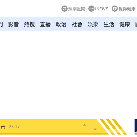
娛樂星聞
iNEWS
祝你健康
門
影音
熱搜
直播
政治
社會
娛樂
生活
健康
叫
23:54
！
23:47
死
23:32
抱
23:25
疣」
23:18
夜市
23:17