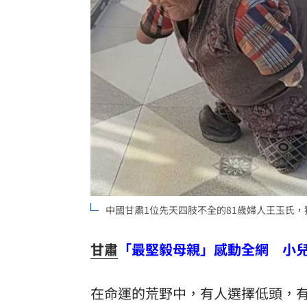
富豪遭大義滅親！偷生子竟盜鄰居身份
慈濟遭詐10億買疫苗！他點出更麻煩的
日神級甜點快閃台北！連5天「買一送一
圖書館借書作者賺什麼？菜販作家：有
台灣彩券開獎直播中
20:31
LIVE三立+24小時直播
15:27
三立iNEWS新聞台線上直播
18:00
中國甘肅1位先天四肢不全的81歲婦人王玉氏
理想混蛋號召粉絲跨海追星吃美食！
18:
甘肅
「最堅毅母親」感動全網 小
在命運的荒野中，有人選擇低頭，