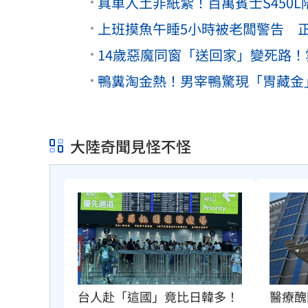
真車入土非紙紮！百萬賓士S450L
上班摸魚午睡5小時被老闆警告 
14歲惡魔同窗「送回家」變死路
鴨糞淘金熱！男宰鴨驚現「胃藏金
大陸奇聞見怪不怪
醫療醜
台人赴「這國」竟比日韓多！