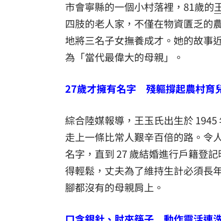
市會寧縣的一個小村落裡，81歲的
四肢的老人家，不僅在物資匱乏的
地將三名子女撫養成才。她的故事
為「當代最偉大的母親」。
27歲才擁有名字 殘軀撐起農村育
綜合陸媒報導，王玉氏出生於 194
走上一條比常人艱辛百倍的路。令人
名字，直到 27 歲結婚進行戶籍
得輕鬆，丈夫為了維持生計必須長
腳都沒有的母親肩上。
口含銀針、肘夾筷子 動作靈活連