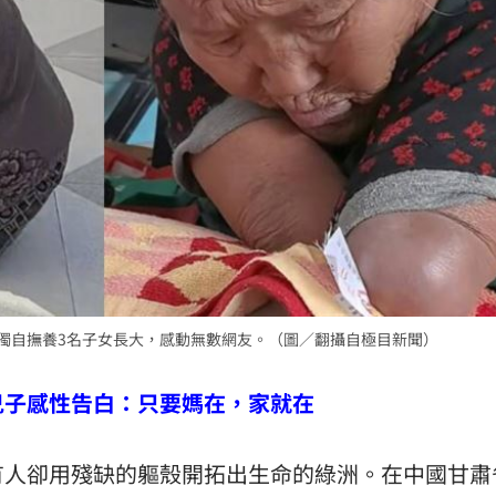
落戶
22:57
問題
22:56
」
22:53
錢領
22:53
，獨自撫養3名子女長大，感動無數網友。（圖／翻攝自極目新聞）
15
兒子感性告白：只要媽在，家就在
有人卻用殘缺的軀殼開拓出生命的綠洲。在中國甘肅