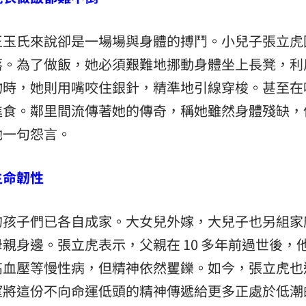
王玉氏來說卻是一場場與身體的搏鬥。小兒子張立虎
落。為了做飯，她必須艱難地挪動身體坐上長凳，利
物時，她則用嘴咬住銀針，精準地引線穿梭。甚至在
進食。鄰里間流傳著她的傳奇，稱她雖然身體殘缺，
她一句怨言。
生命韌性
的孩子們已各自成家。大女兒外嫁，大兒子也另組家
親身邊。張立虎表示，父親在 10 多年前過世後，
高血壓等慢性病，但精神依然矍鑠。如今，張立虎也
望將這份不向命運低頭的精神傳遞給更多正處於低潮