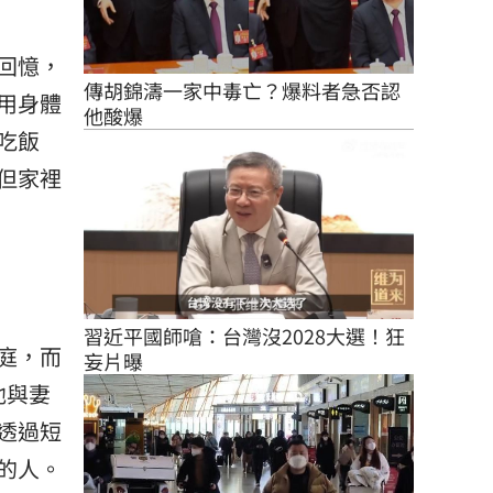
回憶，
傳胡錦濤一家中毒亡？爆料者急否認
用身體
他酸爆
吃飯
但家裡
習近平國師嗆：台灣沒2028大選！狂
庭，而
妄片曝
他與妻
透過短
的人。