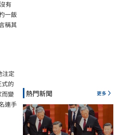
沒有
杓一飯
言稱其
她注定
正式的
熱門新聞
家而變
更多
名連手