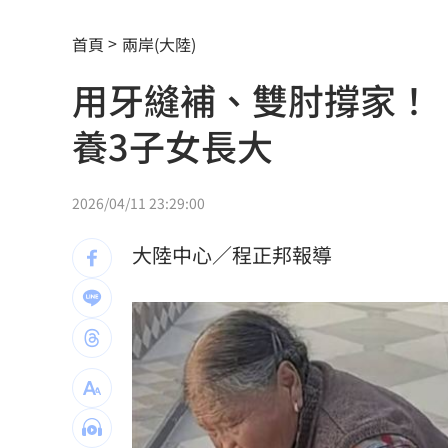
癌末男缺錢鋌而走險 3D玩具熊夾藏K
首頁
兩岸(大陸)
環法自行車賽爆作弊！女靠胸部裝備降
用牙縫補、雙肘撐家！
學霸牙醫槓離職員工 為3萬筆電互告慘
養3子女長大
俄羅斯蝗害肆虐如末日 網驚：聖經十
慈濟採購BNT遭詐10億 他：不聽衛福
2026/04/11 23:29:00
蔡英文做2件事 黃暐瀚：台東變五五波
大陸中心／程正邦報導
蔣萬安危險了！《壹蘋》台北市...
23:00
「地獄酷暑」襲南韓 礦泉水曝曬恐致
父親節真的快樂嗎？房貸10年暴增逾400
律師勾宗教大師「家族」詐慈濟 僅她