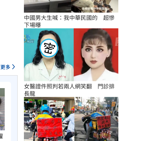
中國男大生喊：我中華民國的　超慘
下場曝
更多
女醫證件照判若兩人網笑翻　門診排
長龍
權