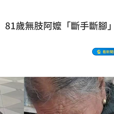
他命
23:16
風阻
23:14
 81歲無肢阿嬤「斷手斷腳
勝
23:10
災
23:06
部勸
23:05
看新聞
23:03
癌
23:00
萬
22:59
交保
22:58