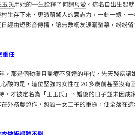
王玉氏
用她的一生詮釋了何謂
母愛
。這名自出生起就
農村生存下來，更憑藉驚人的意志力，一針一線、一
近日經由短影音傳播，讓無數網友淚灑螢幕，紛紛留
兒重任
5 年，那是個動盪且醫療不發達的年代，先天殘疾讓
心酸的是，這位堅強的女性在 20 多歲前甚至沒有
登記時，才被定名為「王玉氏」。婚後的日子並未因成
年在外務農勞作，照顧一女二子的重擔，便全落在這
洗衣做飯都難不倒