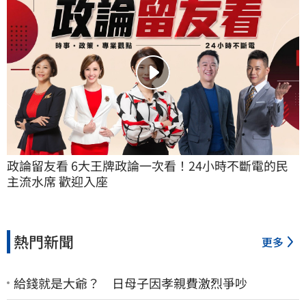
政論留友看 6大王牌政論一次看！24小時不斷電的民
主流水席 歡迎入座
熱門新聞
更多
給錢就是大爺？ 日母子因孝親費激烈爭吵