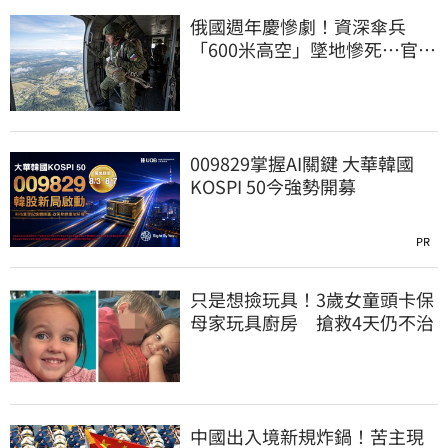
俄國週年慶慘劇！資深傘兵
「600米高空」墜地慘死…官方
噤聲、畫面瘋傳
009829掌握AI關鍵 大華韓國
KOSPI 50今強勢開募
PR
只是想撿玩具！3歲女童頭卡保
母家玩具廚房 搶救4天仍不治
中國出入境新規炸鍋！苦主現