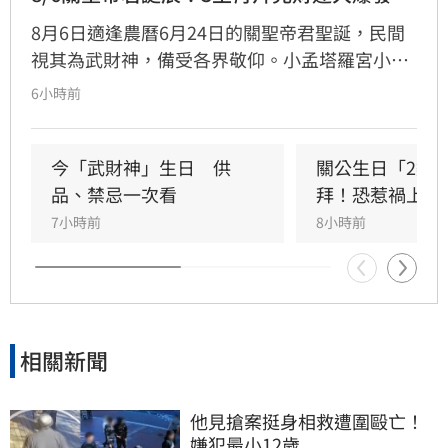
8月6日適逢農曆6月24日的關聖帝君聖誕，民間
視其為武財神，備受各界敬仰。小孟塔羅宮小立
指出，關聖帝君誕辰當日誠心祭拜，有望獲得神
6小時前
明加持。其中屬馬、虎、狗的民眾財運最旺，生
肖馬事業順遂帶動正財；生肖虎投資精準累積資
產；生肖狗偏財運強，有望獲意外之財。專家強
今「武財神」生日　供
關公生日「2類
調，無論生肖為何，只要虔誠備妥供品祭祀，皆
品、禁忌一次看
拜！恐惹禍上身
能祈求聖帝祖庇佑，迎來事業順遂與財源廣進的
7小時前
8小時前
好運勢，建議民眾把握良機，為下半年佈局求
財。
相關新聞
他見搶案挺身相救遭圍毆亡！
嫌犯最小12歲