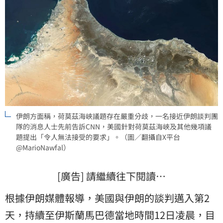
伊朗方面稱，荷莫茲海峽議題存在嚴重分歧，一名接近伊朗談判團
隊的消息人士先前告訴CNN，美國針對荷莫茲海峽及其他幾項議
題提出「令人無法接受的要求」。（圖／翻攝自X平台
@MarioNawfal）
[廣告] 請繼續往下閱讀…
根據伊朗媒體報導，美國與伊朗的談判邁入第2
天，持續至伊斯蘭馬巴德當地時間12日凌晨，目