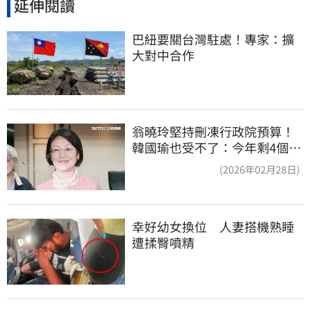
延伸閱讀
巴紐要關台灣駐處！專家：擴
大對中合作
翁曉玲堅持刪凍行政院預算！
韓國瑜也受不了：今年剩4個月
你思考一下
(2026年02月28日)
幸好幼女換位　人妻搭機熟睡
遭揉臀噴精