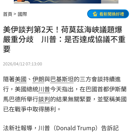
首頁
國際
看新聞換好禮
美伊談判第2天！荷莫茲海峽議題爆
嚴重分歧 川普：是否達成協議不重
要
2026/04/12 07:13:00
隨著
美國
、
伊朗
與
巴基斯坦
的三方會談持續進
行，美國總統
川普
今天指出，在巴國首都伊斯蘭
馬巴德所舉行
談判
的結果無關緊要，並堅稱美國
已在戰爭中取得勝利。
法新社報導，川普（Donald Trump）告訴記