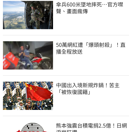
傘兵600米墜地摔死…官方噤
聲、畫面瘋傳
50萬網紅遭「爆頭射殺」！直
播全程放送
中國出入境新規炸鍋！苦主
「被恢復國籍」
熊本強震台積電捐2.5億！日網
淚崩狂讚