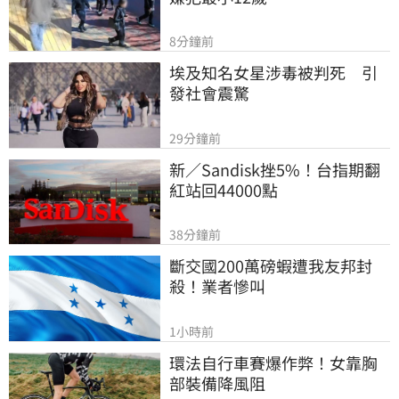
8分鐘前
埃及知名女星涉毒被判死　引
發社會震驚
29分鐘前
新／Sandisk挫5%！台指期翻
紅站回44000點
38分鐘前
斷交國200萬磅蝦遭我友邦封
殺！業者慘叫
1小時前
環法自行車賽爆作弊！女靠胸
部裝備降風阻