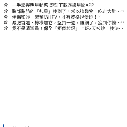
一手掌握明星動態 即刻下載娛樂星聞APP
腹部脂肪的「剋星」找到了，常吃這幾物，吃走大肚
PR
囊，瘦出小蠻腰
伴侶和妳一起預防HPV，才有資格說愛妳！
PR
減肥首選，檸檬加它，堅持一週，腰細了，瘦到你懷疑
PR
人生
我不是清潔員！保全「拒倒垃圾」上班3天被炒 找法院
討公道結果出爐