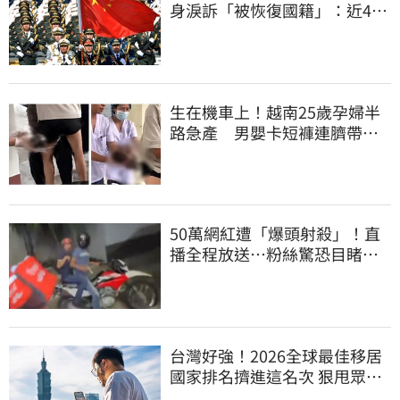
身淚訴「被恢復國籍」：近4億
資產全停擺
生在機車上！越南25歲孕婦半
路急產 男嬰卡短褲連臍帶奔
醫院
50萬網紅遭「爆頭射殺」！直
播全程放送…粉絲驚恐目睹慘
死過程
台灣好強！2026全球最佳移居
國家排名擠進這名次 狠甩眾多
歐美熱門國家