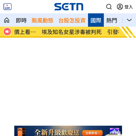
登入
即時
颱風動態
台股怎投資
國際
熱門
影音
看
埃及知名女星涉毒被判死 引發社會震驚
桃園聯