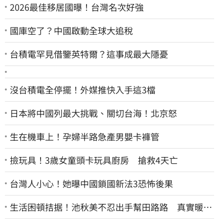
2026最佳移居國曝！台灣名次好強
國庫空了？中國啟動全球大追稅
台積電罕見借鑒英特爾？這事成最大隱憂
沒台積電全停擺！外媒推快入手這3檔
日本將中國列最大挑戰、關切台海！北京怒
生在機車上！孕婦半路急產男嬰卡褲管
撿玩具！3歲女童頭卡玩具廚房 搶救4天亡
台灣人小心！她曝中國鎖國新法3恐怖後果
生活困頓拮据！池秋美不忍出手幫田路路 真實暖舉
曝光