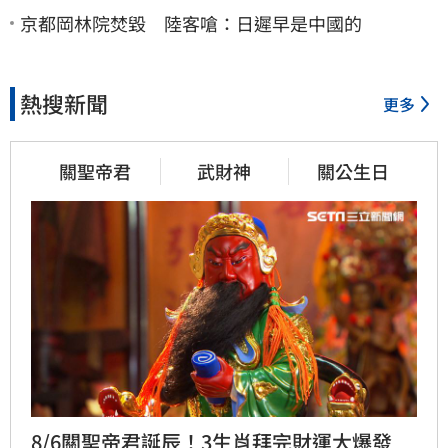
京都岡林院焚毀 陸客嗆：日遲早是中國的
熱搜新聞
更多
關聖帝君
武財神
關公生日
8/6關聖帝君誕辰！3生肖拜完財運大爆發