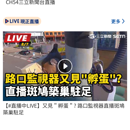
CH54三立新聞台直播
現正直播
更多
【#直播中LIVE】又見＂孵蛋＂? 路口監視器直播斑鳩
築巢駐足