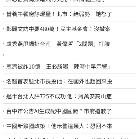
營養午餐廚餘爆量！北市：給弱勢 她怒了
鄭麗文訪中要480萬！民主基金會：沒撤案
盧秀燕甩鍋扯台南 黃偉哲「2問題」打臉
慈濟被詐10億 王必勝曝「陳時中早示警」
名醫首表態北市長投他：在國外也趕回來投
過半台北人評725不成功 他：蔣萬安高山症
台中市公告AI生成配中國國徽？市府道歉了
中國新鎖國政策！他示警這類人：恐回不來