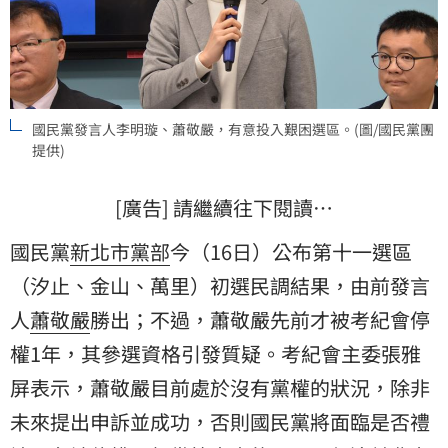
國民黨發言人李明璇、蕭敬嚴，有意投入艱困選區。(圖/國民黨團
提供)
[廣告] 請繼續往下閱讀…
國民黨
新北市黨部
今（16日）公布第十一選區
（汐止、金山、萬里）初選民調結果，由前發言
人
蕭敬嚴
勝出；不過，蕭敬嚴先前才被考紀會停
權1年，其參選資格引發質疑。考紀會主委張雅
屏表示，蕭敬嚴目前處於沒有黨權的狀況，除非
未來提出申訴並成功，否則國民黨將面臨是否禮