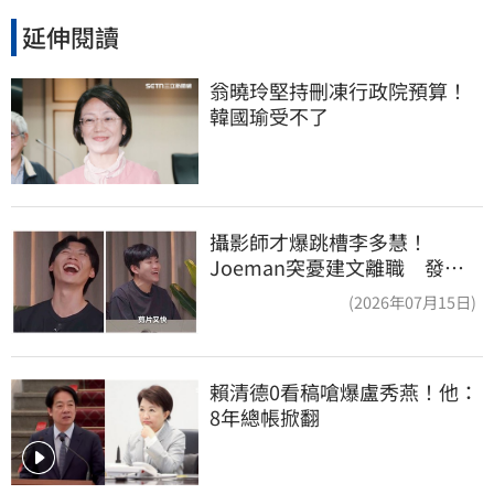
延伸閱讀
翁曉玲堅持刪凍行政院預算！
韓國瑜受不了
攝影師才爆跳槽李多慧！
Joeman突憂建文離職 發聲
「其實我很清楚」
(2026年07月15日)
賴清德0看稿嗆爆盧秀燕！他：
8年總帳掀翻