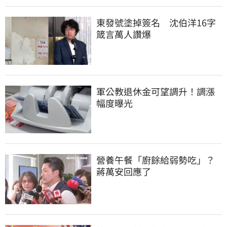
東發號塗掉簽名　沈伯洋16字
箴言萬人讚爆
軍公教退休金可望調升！調漲
幅度曝光
營養午餐「廚餘給弱勢吃」？
蔣萬安回應了