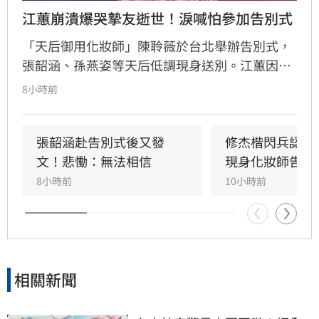
江蕙崩潰爆哭摯友逝世！淚喊怕參加告別式
「天后御用化妝師」陳聆薇於台北舉辦告別式，
張韶涵、孫燕姿等天后低調現身送別。江蕙因人
在國外無法出席，委託經紀人代為致意。江蕙經
8小時前
紀人透露，江蕙得知噩耗後悲痛不已，因無法面
對好友離世而不願到場。回憶過往，陳聆薇生前
抗癌仍敬業工作，令曾有抗癌經驗的江蕙十分心
張韶涵赴告別式後又發
修杰楷閃兵認罪
疼，如今遺憾好友離世。陳聆薇曾與眾多華語樂
文！悲慟：無法相信
現身化妝師告別
壇巨星合作，打造無數經典造型，在演藝圈地位
8小時前
10小時前
崇高且人緣極佳，此次告別式眾星雲集，展現其
在幕後無可取代的重要性，演藝圈好友皆對這位
專業且溫暖的幕後推手表達最深切的懷念與不
捨。
相關新聞