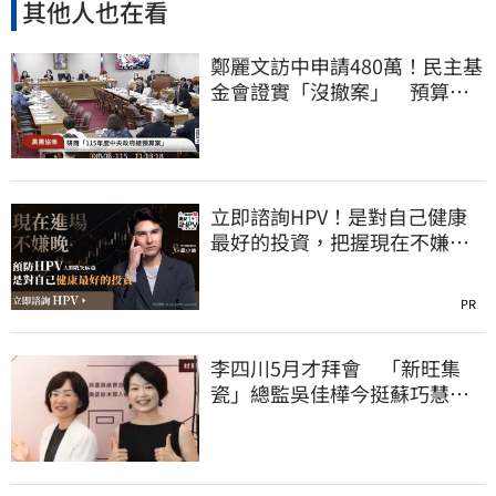
其他人也在看
鄭麗文訪中申請480萬！民主基
金會證實「沒撤案」 預算被
砍960萬
立即諮詢HPV！是對自己健康
最好的投資，把握現在不嫌
晚！
PR
李四川5月才拜會 「新旺集
瓷」總監吳佳樺今挺蘇巧慧：
人生中的超人