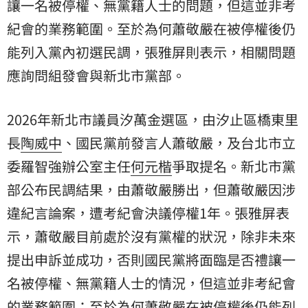
讓一名被停權、無黨籍人士的問題，但這並非考
紀會的業務範圍。至於為何蕭敬嚴在被停權後仍
能列入黨內初選民調，張雅屏則表示，相關問題
應詢問組發會與新北市黨部。
2026年新北市議員汐萬金選區，由汐止區橋東里
長
陶威中
、國民黨前發言人蕭敬嚴，及台北市立
委羅智強辦公室主任
何元楷
爭取提名。新北市黨
部公布民調結果，由蕭敬嚴勝出，但蕭敬嚴因涉
違紀言論案，遭考紀會決議停權1年。張雅屏表
示，蕭敬嚴目前處於沒有黨權的狀況，除非未來
提出申訴並成功，否則國民黨將面臨是否禮讓一
名被停權、無黨籍人士的情況，但這並非考紀會
的業務範圍；至於為何蕭敬嚴在被停權後仍能列