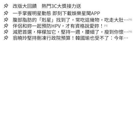
改版大回饋 熱門3C大獎接力送
一手掌握明星動態 即刻下載娛樂星聞APP
腹部脂肪的「剋星」找到了，常吃這幾物，吃走大肚
PR
囊，瘦出小蠻腰
伴侶和妳一起預防HPV，才有資格說愛妳！
PR
減肥首選，檸檬加它，堅持一週，腰細了，瘦到你懷疑
PR
人生
翁曉玲堅持刪凍行政院預算！韓國瑜也受不了：今年剩4
個月你思考一下