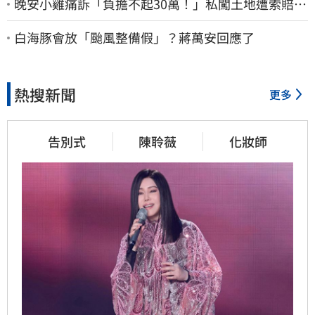
晚安小雞痛訴「負擔不起30萬！」私闖土地遭索賠
崩潰：不接受漫天要價
白海豚會放「颱風整備假」？蔣萬安回應了
熱搜新聞
更多
告別式
陳聆薇
化妝師