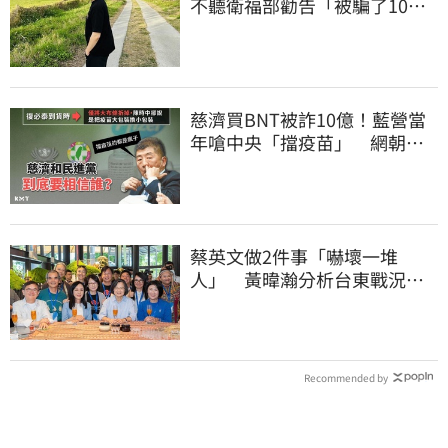
不聽衛福部勸告「被騙了10億
還沒買到疫苗」
慈濟買BNT被詐10億！藍營當
年嗆中央「擋疫苗」 網朝
聖：大型翻車現場
蔡英文做2件事「嚇壞一堆
人」 黃暐瀚分析台東戰況：
變成五五波
Recommended by