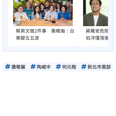
蔣萬安危險了
蔡英文做2件事　黃暐瀚：台
伯洋僅落後5%
東變五五波
蕭敬嚴
陶威中
何元楷
新北市黨部