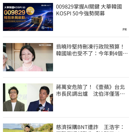
009829掌握AI關鍵 大華韓國
KOSPI 50今強勢開募
PR
翁曉玲堅持刪凍行政院預算！
韓國瑜也受不了：今年剩4個月
你思考一下
蔣萬安危險了！《壹蘋》台北
市長民調出爐 沈伯洋僅落後
5%
慈濟採購BNT遭詐 王浩宇：