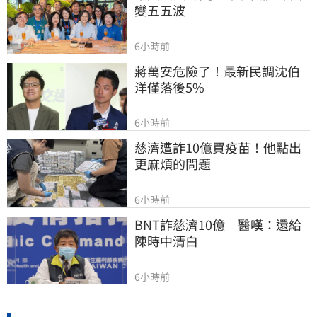
變五五波
6小時前
蔣萬安危險了！最新民調沈伯
洋僅落後5%
6小時前
慈濟遭詐10億買疫苗！他點出
更麻煩的問題
6小時前
BNT詐慈濟10億　醫嘆：還給
陳時中清白
6小時前