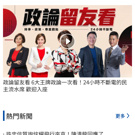
政論留友看 6大王牌政論一次看！24小時不斷電的民
主流水席 歡迎入座
熱門新聞
更多
許忠信質詢炫耀飛行夾克！陳清龍回應了