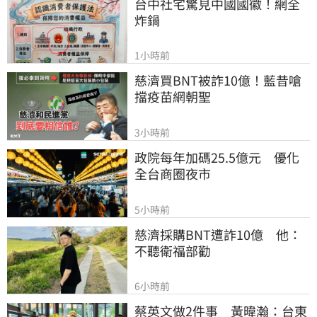
台中社宅驚見中國國徽！網全
炸鍋
1小時前
慈濟買BNT被詐10億！藍昔嗆
擋疫苗網朝聖
3小時前
政院每年加碼25.5億元　優化
全台商圈夜市
5小時前
慈濟採購BNT遭詐10億　他：
不聽衛福部勸
6小時前
蔡英文做2件事　黃暐瀚：台東