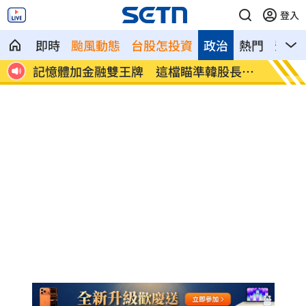
登入
即時
颱風動態
台股怎投資
政治
熱門
影音
記憶體加金融雙王牌 這檔瞄準韓股長
台中社
牛！