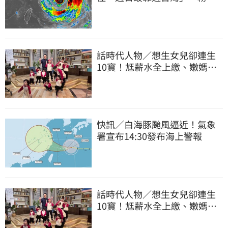
專：暴風圈擦邊過
話時代人物／想生女兒卻連生
10寶！尪薪水全上繳、嫩媽吐
心聲：不生了
快訊／白海豚颱風逼近！氣象
署宣布14:30發布海上警報
話時代人物／想生女兒卻連生
10寶！尪薪水全上繳、嫩媽吐
心聲：不生了