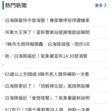
熱門新聞
更多
白海豚最快今發海警！專家曝停班停課機率
吊車大王哭了！望新豐車站感謝憶起這瞬間
7縣市大雨特報開轟 白海豚減慢、雨炸3天
新／白海豚逼近！氣象署宣布14:30發海警
65歲以上別錯過 8縣市老人健保補助一次看
白海豚更近了！「恐輕掃北部」風雨熱區曝
白海豚逼近「會發陸警」？氣象署最新說明
9/7充公！5張千萬發票沒人領 地點一次看