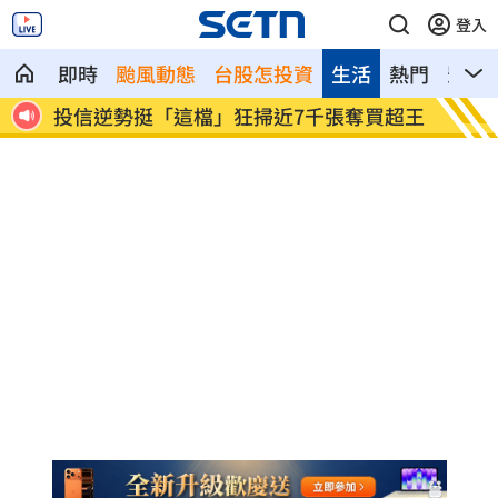
登入
即時
颱風動態
台股怎投資
生活
熱門
影音
很高
投信逆勢挺「這檔」狂掃近7千張奪買超王
南港L