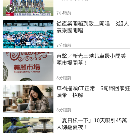
7小時前
從產業開箱到駁二開唱　3組人
氣樂團開唱
7分鐘前
直擊／新光三越北車最小間美
麗市場開幕！
8分鐘前
車禍撞頭CT正常　6旬婦回家狂
頭暈一招解
8分鐘前
「夏日松一下」10天吸引45萬
人嗨翻夏夜！