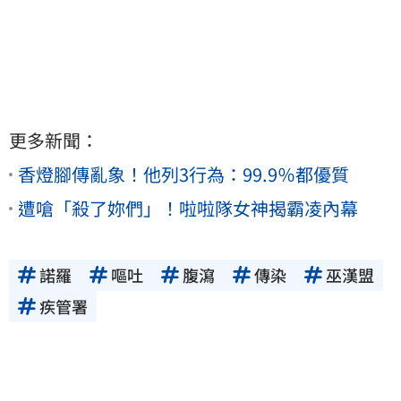
更多新聞：
香燈腳傳亂象！他列3行為：99.9％都優質
遭嗆「殺了妳們」！啦啦隊女神揭霸凌內幕
諾羅
嘔吐
腹瀉
傳染
巫漢盟
疾管署