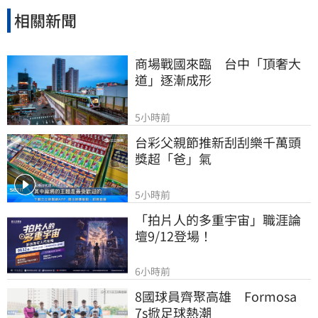
相關新聞
商場戰國來臨　台中「頂奢大
道」逐漸成形
5小時前
台彩父親節推新刮刮樂千萬頭
獎超「爸」氣
5小時前
「拍片人的多重宇宙」職涯論
壇9/12登場！
6小時前
8國球員齊聚高雄　Formosa 
7s掀足球熱潮