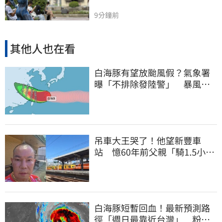
9分鐘前
其他人也在看
白海豚有望放颱風假？氣象署
曝「不排除發陸警」 暴風圈
恐掃過2地
吊車大王哭了！他望新豐車
站 憶60年前父親「騎1.5小時
單車載他圓夢」
白海豚短暫回血！最新預測路
徑「週日最靠近台灣」 粉