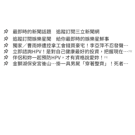
最即時的新聞話題 追蹤訂閱三立新聞網
追蹤訂閱娛樂星聞 給你最即時的娛樂星鮮事
獨家／曹雨婷遭控拿工會錢買豪宅！李亞萍不忍發聲：
余天管工會都貼錢
立即諮詢HPV！是對自己健康最好的投資，把握現在不
PR
嫌晚！
伴侶和妳一起預防HPV，才有資格說愛妳！
PR
金獅湖保安宮後山…掛一具男屍「穿著整齊」！死者身
份曝