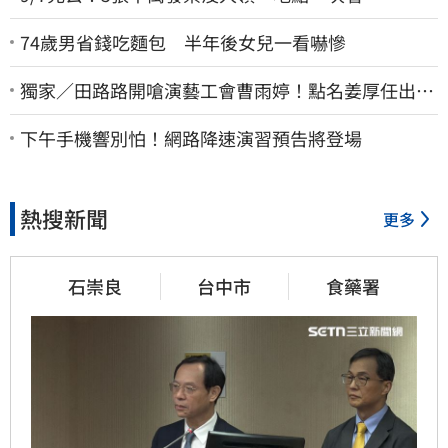
74歲男省錢吃麵包 半年後女兒一看嚇慘
獨家／田路路開嗆演藝工會曹雨婷！點名姜厚任出
來 他16字回應了
下午手機響別怕！網路降速演習預告將登場
熱搜新聞
更多
石崇良
台中市
食藥署