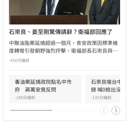
石崇良、姜至剛驚傳請辭？衛福部回應了
中聯油脂案延燒超過一個月，食安政策因標準幾
度轉彎引發朝野強烈抨擊，衛福部長石崇良與食
藥署長姜至剛遭點名負責。今日政壇突傳出兩人
-450分鐘前
已請辭的消息，儘管石崇良上午仍公開回應爭
議，但隨後再度傳出請辭傳聞，針對人事異動是
否屬實，衛福部僅回應表示不予回應。
毒油案延燒政院點名中市
石崇良嗆台中市
府　蔣萬安竟反問
錄 喊0檢出沒意
-188分鐘前
-135分鐘前