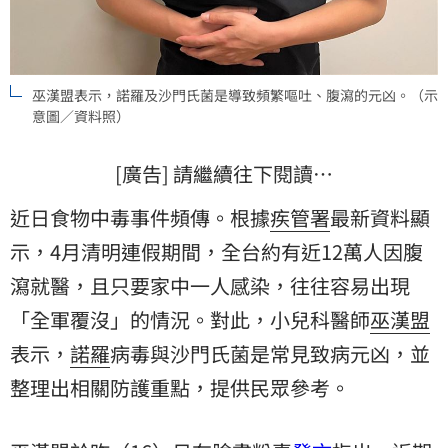
巫漢盟表示，諾羅及沙門氏菌是導致頻繁嘔吐、腹瀉的元凶。（示
意圖／資料照）
[廣告] 請繼續往下閱讀…
近日食物中毒事件頻傳。根據
疾管署
最新資料顯
示，4月清明連假期間，全台約有近12萬人因
腹
瀉
就醫，且只要家中一人感染，往往容易出現
「全軍覆沒」的情況。對此，小兒科醫師
巫漢盟
表示，
諾羅
病毒與沙門氏菌是常見致病元凶，並
整理出相關防護重點，提供民眾參考。