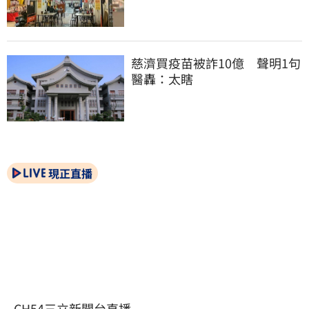
慈濟買疫苗被詐10億　聲明1句
醫轟：太瞎
現正直播
CH54三立新聞台直播