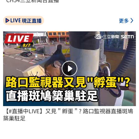
現正直播
更多
【#直播中LIVE】又見＂孵蛋＂? 路口監視器直播斑鳩
築巢駐足