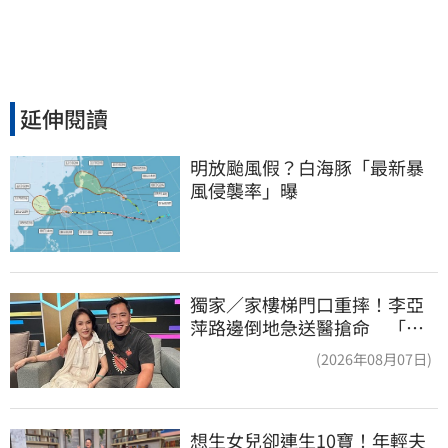
延伸閱讀
明放颱風假？白海豚「最新暴
風侵襲率」曝
獨家／家樓梯門口重摔！李亞
萍路邊倒地急送醫搶命 「最
新傷況」曝
(2026年08月07日)
想生女兒卻連生10寶！年輕夫