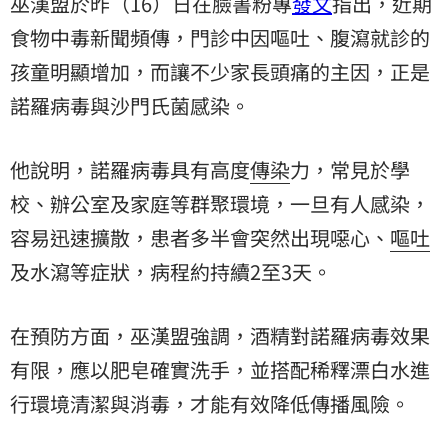
巫漢盟於昨（16）日在臉書粉專
發文
指出，近期
食物中毒新聞頻傳，門診中因嘔吐、腹瀉就診的
孩童明顯增加，而讓不少家長頭痛的主因，正是
諾羅病毒與沙門氏菌感染。
他說明，諾羅病毒具有高度
傳染
力，常見於學
校、辦公室及家庭等群聚環境，一旦有人感染，
容易迅速擴散，患者多半會突然出現噁心、
嘔吐
及水瀉等症狀，病程約持續2至3天。
在預防方面，巫漢盟強調，酒精對諾羅病毒效果
有限，應以肥皂確實洗手，並搭配稀釋漂白水進
行環境清潔與消毒，才能有效降低傳播風險。