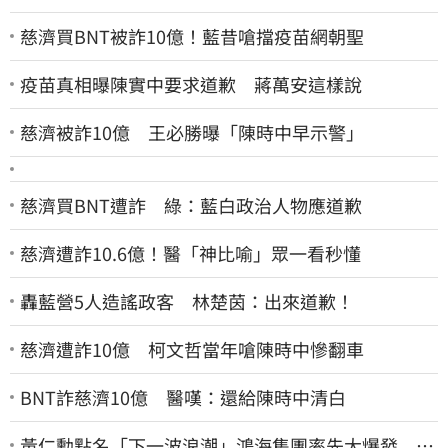
慈濟買BNT被詐10億！藍昔嗆擋疫苗網朝聖
疫苗真相曝陳實中要求道歉 蔣萬安這樣說
慈濟被詐10億 王必勝曝「陳時中早示警」
慈濟買BNT遭詐 綠：藍白政治人物應道歉
慈濟遭詐10.6億！醫「神比喻」眾一看秒懂
轟藍營5人造謠政客 林楚茵：出來道歉！
慈濟遭詐10億 柯文哲當年嗆陳時中慘翻車
BNT詐慈濟10億 醫嘆：還給陳時中清白
黃仁勳點名「下一波浪潮」鴻海集團率先大爆發 台