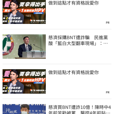
做到這點才有資格說愛你
PR
慈濟採購BNT遭詐騙 民進黨
酸「藍白大型翻車現場」：應
為無端抹黑道歉
做到這點才有資格說愛你
PR
慈濟買BNT遭詐10億！陳時中4
年前苦勸被罵 醫挖4年前貼