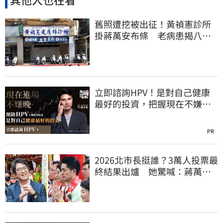
舊照遭挖被出征！黃禎憲診所
掛蔣萬安布條 老病患揭八仙
塵爆暖舉聲援
立即諮詢HPV！是對自己健康
最好的投資，把握現在不嫌
晚！
PR
2026北市長挺誰？3萬人投票最
終結果出爐 她驚喊：蔣萬安
真該緊張了