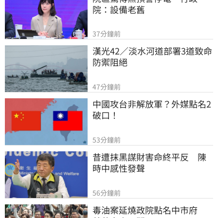
院：設備老舊
37分鐘前
漢光42／淡水河道部署3道致命
防禦阻絕
47分鐘前
中國攻台非解放軍？外媒點名2
破口！
53分鐘前
昔遭抹黑謀財害命終平反　陳
時中感性發聲
56分鐘前
毒油案延燒政院點名中市府　