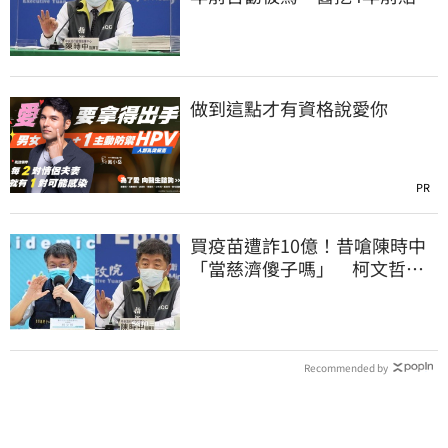
文：藍白全翻車
做到這點才有資格說愛你
PR
買疫苗遭詐10億！昔嗆陳時中
「當慈濟傻子嗎」 柯文哲遭
網洗版酸爆
Recommended by