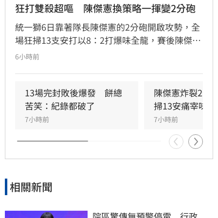
狂打雙殺超嘔　陳傑憲換策略一揮變2分砲
統一獅6日靠著隊長陳傑憲的2分砲開啟攻勢，全
場狂掃13支安打以8：2打爆味全龍，賽後陳傑憲
透露因為上週末自己擊出太多雙殺，當時上場只
6小時前
想著不要再打滾地球，沒想到最後一掃變成打破
僵局的全壘打。
13場完封敗後爆發　餅總
陳傑憲炸裂2分
苦笑：紀錄都破了
掃13安痛宰味全
7小時前
7小時前
相關新聞
院區驚傳無預警停電　行政