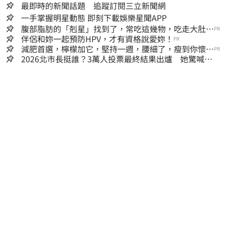
最即時的新聞話題 追蹤訂閱三立新聞網
一手掌握明星動態 即刻下載娛樂星聞APP
腹部脂肪的「剋星」找到了，常吃這幾物，吃走大肚
PR
囊，瘦出小蠻腰
伴侶和妳一起預防HPV，才有資格說愛妳！
PR
減肥首選，檸檬加它，堅持一週，腰細了，瘦到你懷疑
PR
人生
2026北市長挺誰？3萬人投票最終結果出爐 她驚喊：
蔣萬安真該緊張了