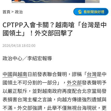
首頁
政治
看新聞換好禮
CPTPP入會卡關？越南嗆「台灣是中
國領土」！外交部回擊了
2026/04/18 18:02:00
政治中心／李紹宏報導
中國
與
越南
日前發表聯合聲明，謬稱「
台灣
是中
國領土不可分割的一部分」，
外交部
發表聲明予
以嚴正駁斥，並對越南政府再度配合北京當局發
表損害台灣主權之言論，向越方傳達強烈遺憾與
不滿。外交部強調，此舉不僅無視台海現狀，更