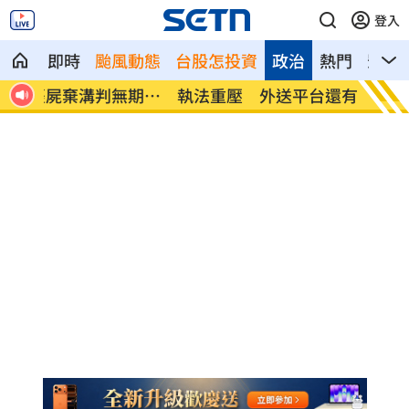
登入
即時
颱風動態
台股怎投資
政治
熱門
影音
期徒
執法重壓 外送平台還有選擇？
Aud