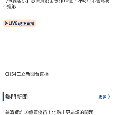
【94要客訴】慈濟買疫苗被詐10億！陳時中示警蔣柯
不道歉
現正直播
CH54三立新聞台直播
熱門新聞
更多
慈濟遭詐10億買疫苗！他點出更麻煩的問題