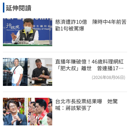
延伸閱讀
慈濟遭詐10億　陳時中4年前苦
勸1句被罵爆
直播年賺破億！46歲料理網紅
「肥大叔」離世 曾連播17小
時辛酸面曝
(2026年08月06日)
台北市長投票結果曝　她驚
喊：蔣該緊張了