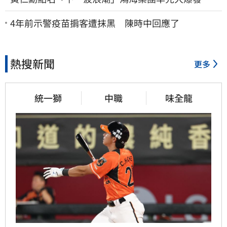
股這族群全面噴出
4年前示警疫苗掮客遭抹黑 陳時中回應了
熱搜新聞
更多
統一獅
中職
味全龍