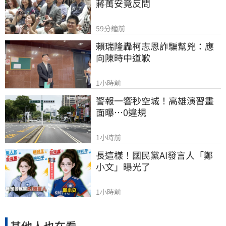
蔣萬安竟反問
59分鐘前
賴瑞隆轟柯志恩詐騙幫兇：應
向陳時中道歉
1小時前
警報一響秒空城！高雄演習畫
面曝…0違規
1小時前
長這樣！國民黨AI發言人「鄭
小文」曝光了
1小時前
其他人也在看