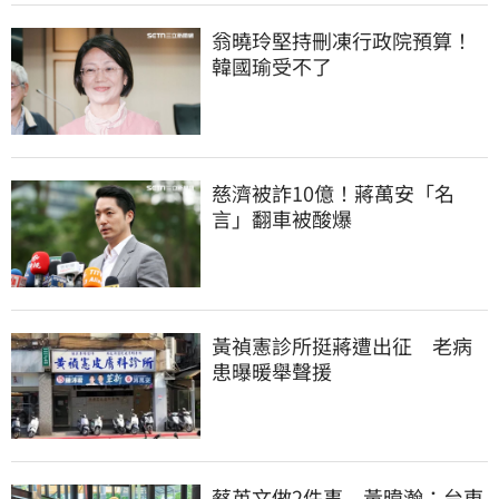
翁曉玲堅持刪凍行政院預算！
韓國瑜受不了
慈濟被詐10億！蔣萬安「名
言」翻車被酸爆
黃禎憲診所挺蔣遭出征　老病
患曝暖舉聲援
蔡英文做2件事　黃暐瀚：台東