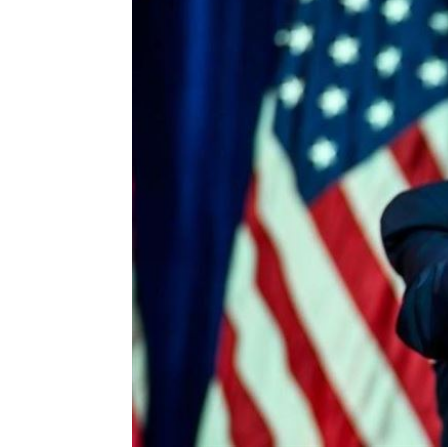
爆掛表妹當小三！表姊擅貼IG下場慘了
半導體與綠能雙箭頭！ 「它」霸氣狂賺
華許9月升息？ING：匯市在他與戰爭間
台灣彩券開獎直播中
20:31
LIVE三立+24小時直播
15:27
三立iNEWS新聞台線上直播
18:00
商場戰國來臨 台中「頂奢大道」逐漸
台彩父親節推新刮刮樂千萬頭獎超「爸
「拍片人的多重宇宙」職涯論壇9/12登
8國球員齊聚高雄 Formosa 7s掀足球