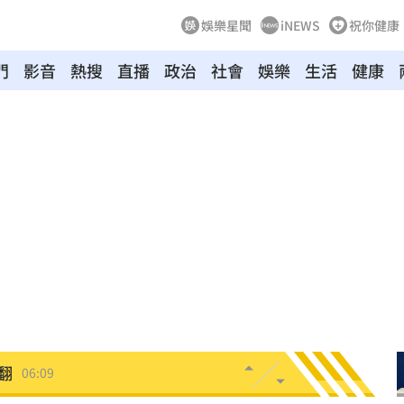
娛樂星聞
iNEWS
祝你健康
門
影音
熱搜
直播
政治
社會
娛樂
生活
健康
台灣
07:00
生產
06:52
炸
06:40
多人
06:37
聲了
06:33
翻
06:09
毒駕
06:08