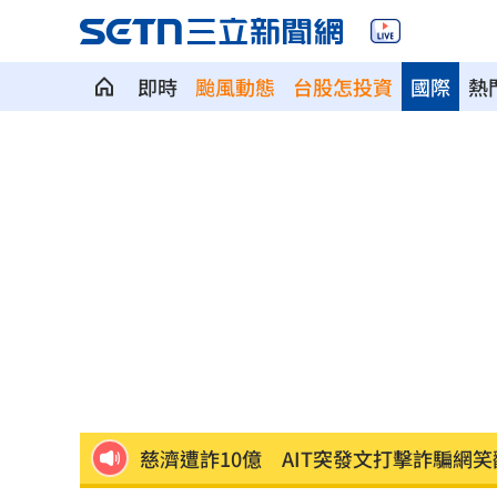
即時
颱風動態
台股怎投資
國際
熱
宏都拉斯蝦農嗆中：寧多付20%關稅賣
當年日本捐我AZ秘辛！他牽線揭專為台
白海豚劇烈降雨來了 8縣市大雨特報開
特斯拉撞12車！目擊者：賓士擋下救好
姜厚任女友「3碩1博」爆造假！本人發
慈濟遭詐10億 AIT突發文打擊詐騙網笑
新北爆警匪追逐…轟4槍射3輪！破窗逮