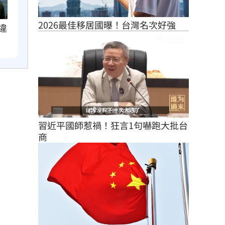
2026最佳移居國曝！台灣名次好強
違
習近平國師惹禍！狂言1句嚇跑大批台
商