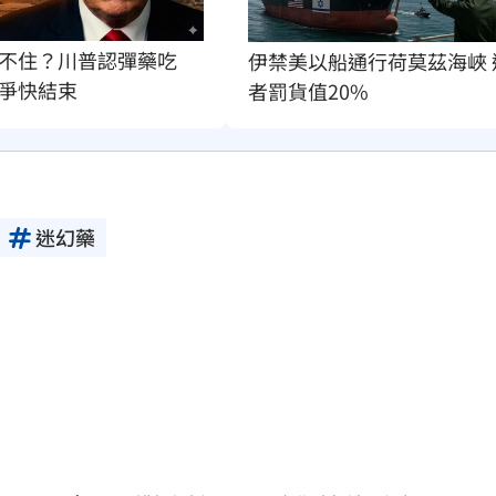
不住？川普認彈藥吃
伊禁美以船通行荷莫茲海峽 
爭快結束
者罰貨值20%
迷幻藥