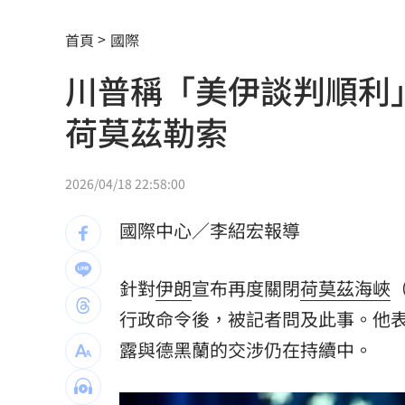
強彈千點！「18檔」收復失土台股ETF
0
首頁
國際
7月急跌觸底 高含積這幾檔受益人激增
川普稱「美伊談判順利
白海豚海警範圍擴大！最新暴風圈侵襲
荷莫茲勒索
慈濟遭詐10億 國民黨不認錯反嗆⋯網
就業意外爆冷！那指漲342點 標普500
2026/04/18 22:58:00
美通過制裁案！川普可課俄國商品500%
國際中心／李紹宏報導
日本銀髮族瘋工作 逾4成想做到80歲
0
針對
伊朗
宣布再度關閉
荷莫茲海峽
（
解散統促黨？他曝翁曉玲一招：恐白忙
行政命令後，被記者問及此事。他
疫苗真相！蔣萬安嗆一句 謝金河痛心
露與德黑蘭的交涉仍在持續中。
股災這8檔規模逆勢創高 它最猛成長逾1