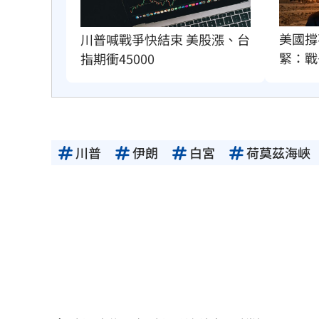
美國撐
川普喊戰爭快結束 美股漲、台
緊：戰
指期衝45000
川普
伊朗
白宮
荷莫茲海峽