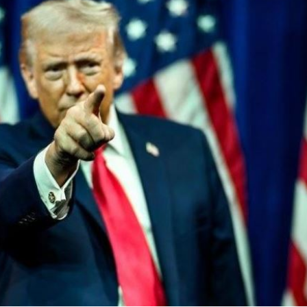
04:17
04:04
拉鋸
03:10
成形
12:00
」氣
12:00
場！
10:30
熱潮
10:00