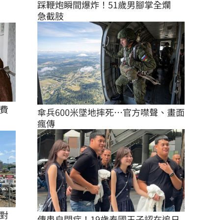
踩鞭炮瞬間爆炸！51歲男腳掌全爛　
急截肢
費
傘兵600米墜地摔死…官方噤聲、畫面
瘋傳
對
傳患自閉症！19歲泰國王子認在追日