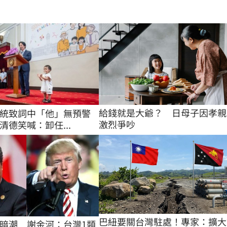
給錢就是大爺？　日母子因孝親
統致詞中「他」無預警
激烈爭吵
清德笑喊：卸任...
巴紐要關台灣駐處！專家：擴大
暗潮　謝金河：台灣1類