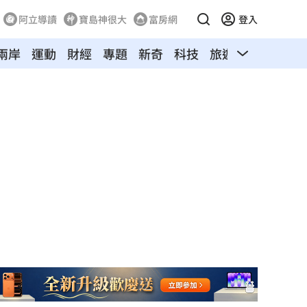
阿立導讀
寶島神很大
富房網
登入
兩岸
運動
財經
專題
新奇
科技
旅遊
汽車
寵物