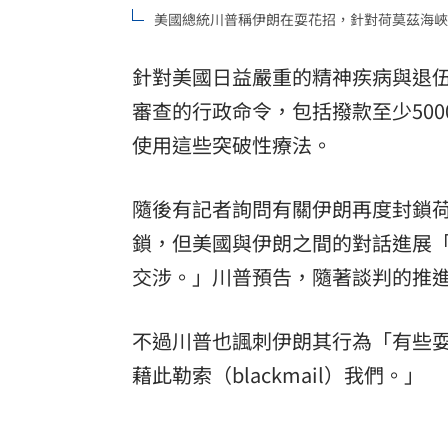
美國總統川普稱伊朗在耍花招，針對荷莫茲海峽
理想混蛋號召粉絲跨海追星吃美食！
18:
針對美國日益嚴重的精神疾病與退
審查的行政命令，包括撥款至少50
使用這些突破性療法。
隨後有記者詢問有關伊朗再度封鎖
鎖，但美國與伊朗之間的對話進展
交涉。」川普預告，隨著談判的推
不過川普也諷刺伊朗其行為「有些
藉此勒索（blackmail）我們。」