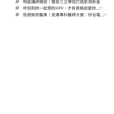
明星講師親授！醒吾三立學院打造影視新星
伴侶和妳一起預防HPV，才有資格說愛妳...
PR
拒絕無效醫美！皮膚專科醫師大推：矽谷電...
PR