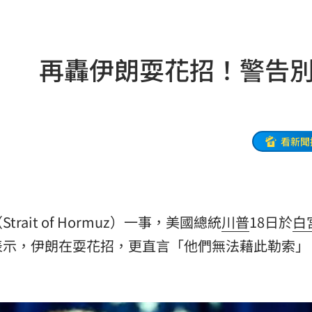
6:00
！
05:45
」 再轟伊朗耍花招！警告
率曝
05:44
炸鍋
05:43
新高
05:23
看新聞
關稅
05:13
5:05
Strait of Hormuz）一事，美國總統
川普
18日於
白
一場
04:58
表示，伊朗在耍花招，更直言「他們無法藉此勒索」
發聲
04:43
0%
04:20