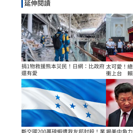
延伸閱讀
捐1物救援熊本災民！日網：比政府
太可愛！總
還有愛
衝上台 賴
斷交國200萬磅蝦遭我友邦封殺！業
揭美中角力