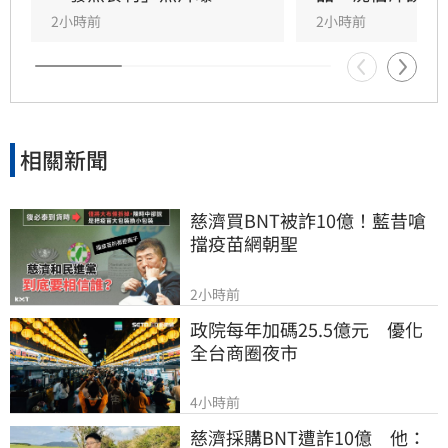
半年已執行四次稽查皆無異常。市府重申，未來
2小時前
2小時前
將持續維持無預警稽查機制，若發現食安違規將
立即通報衛生局嚴辦，全力守護托嬰孩童健康安
全。
相關新聞
慈濟買BNT被詐10億！藍昔嗆
擋疫苗網朝聖
2小時前
政院每年加碼25.5億元　優化
全台商圈夜市
4小時前
慈濟採購BNT遭詐10億　他：