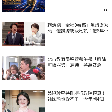
PR
賴清德「全程0看稿」嗆爆盧秀
燕！他讚總統級嘲諷：把8年總
帳一次掀翻
北市教育局稱營養午餐「廚餘
可給弱勢」惹議 蔣萬安急
喊：不會這樣做
翁曉玲堅持刪凍行政院預算！
韓國瑜也受不了：今年剩4個月
你思考一下