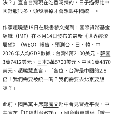
決？」直言台灣現在吃香喝辣的，日子過得比中
國舒服很多，頭殼壞掉才會想跟中國統一。
作家趙曉慧19日在臉書發文提到，國際貨幣基金
組織（IMF）在本月14日發布的最新《世界經濟
展望》（WEO）報告，預測台、日、韓、中
2026 年人均GDP數據：台灣4萬2100美元、
韓國
3萬7412美元、
日本
3萬5700美元、中國1萬4870
美元。趙曉慧直言，「各位，台灣是中國的2.8
倍！我們需要被統一嗎？我們需要去北京要飯
嗎？」
此前，國民黨主席
鄭麗文
赴中會見習近平後，中
共宣布「10項對台政策」，國台辦更聲稱「統一