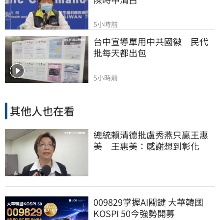
5小時前
台中宣導單用中共國徽　民代
批每天都出包
5小時前
其他人也在看
總統賴清德批盧秀燕只贏王惠
美 王惠美：感謝想到彰化
009829掌握AI關鍵 大華韓國
KOSPI 50今強勢開募