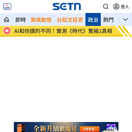
登入
即時
颱風動態
台股怎投資
政治
熱門
影音
不同！實測《時代》驚揭1真相
這大廠三支柱到位 全年EPS