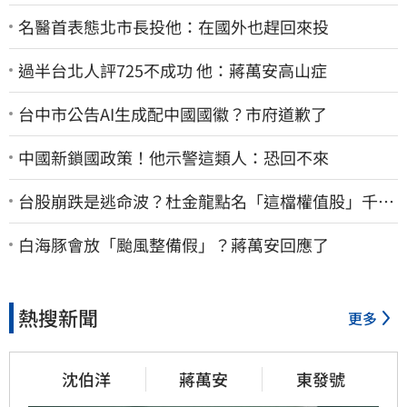
名醫首表態北市長投他：在國外也趕回來投
過半台北人評725不成功 他：蔣萬安高山症
台中市公告AI生成配中國國徽？市府道歉了
中國新鎖國政策！他示警這類人：恐回不來
台股崩跌是逃命波？杜金龍點名「這檔權值股」千萬
別長抱
白海豚會放「颱風整備假」？蔣萬安回應了
熱搜新聞
更多
沈伯洋
蔣萬安
東發號