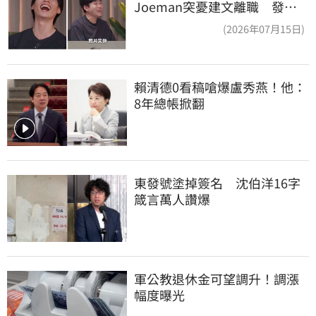
Joeman突憂建文離職 發聲
「其實我很清楚」
(2026年07月15日)
賴清德0看稿嗆爆盧秀燕！他：
8年總帳掀翻
東發號塗掉簽名　沈伯洋16字
箴言萬人讚爆
軍公教退休金可望調升！調漲
幅度曝光