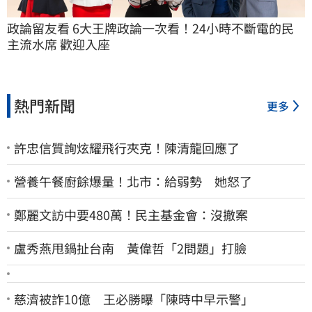
政論留友看 6大王牌政論一次看！24小時不斷電的民
主流水席 歡迎入座
熱門新聞
更多
許忠信質詢炫耀飛行夾克！陳清龍回應了
營養午餐廚餘爆量！北市：給弱勢 她怒了
鄭麗文訪中要480萬！民主基金會：沒撤案
盧秀燕甩鍋扯台南 黃偉哲「2問題」打臉
慈濟被詐10億 王必勝曝「陳時中早示警」