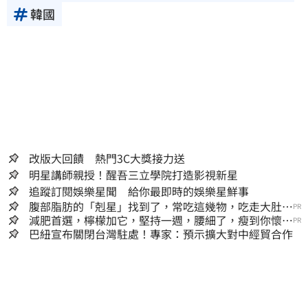
韓國
改版大回饋 熱門3C大獎接力送
明星講師親授！醒吾三立學院打造影視新星
追蹤訂閱娛樂星聞 給你最即時的娛樂星鮮事
腹部脂肪的「剋星」找到了，常吃這幾物，吃走大肚
PR
囊，瘦出小蠻腰
減肥首選，檸檬加它，堅持一週，腰細了，瘦到你懷疑
PR
人生
巴紐宣布關閉台灣駐處！專家：預示擴大對中經貿合作