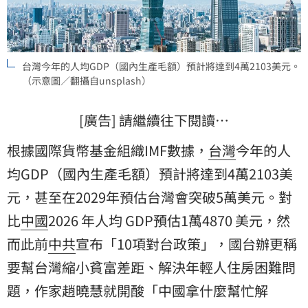
台灣今年的人均GDP（國內生產毛額）預計將達到4萬2103美元。
（示意圖／翻攝自unsplash）
[廣告] 請繼續往下閱讀…
根據國際貨幣基金組織IMF數據，
台灣
今年的人
均GDP（國內生產毛額）預計將達到4萬2103美
元，甚至在2029年預估台灣會突破5萬美元。對
比
中國
2026 年人均 GDP預估1萬4870 美元，然
而此前
中共
宣布「10項對台政策」，國台辦更稱
要幫台灣縮小貧富差距、解決年輕人住房困難問
題，作家趙曉慧就開酸「中國拿什麼幫忙解