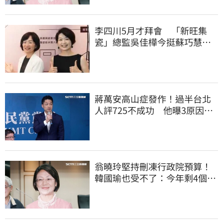
李四川5月才拜會 「新旺集
瓷」總監吳佳樺今挺蘇巧慧：
人生中的超人
蔣萬安高山症發作！過半台北
人評725不成功 他曝3原因：
有生命危險
翁曉玲堅持刪凍行政院預算！
韓國瑜也受不了：今年剩4個月
你思考一下