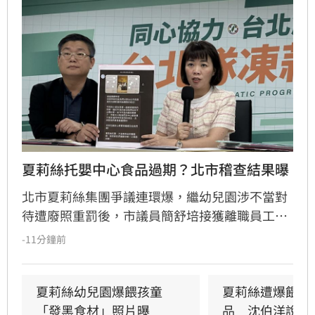
夏莉絲托嬰中心食品過期？北市稽查結果曝
北市夏莉絲集團爭議連環爆，繼幼兒園涉不當對
待遭廢照重罰後，市議員簡舒培接獲離職員工爆
料，指控旗下托嬰中心提供幼童食用過期或腐爛
-11分鐘前
食物。簡舒培質疑社會局稽查行動「慢半拍」且
非無預警，痛批市府態度消極。對此，社會局回
應指出，接獲通報後已立即派員前往現場稽查，
夏莉絲幼兒園爆餵孩童
夏莉絲遭爆餵幼
雖抵達時已過用餐時間未發現異狀，但強調過去
「發黑食材」照片曝
品　沈伯洋說話