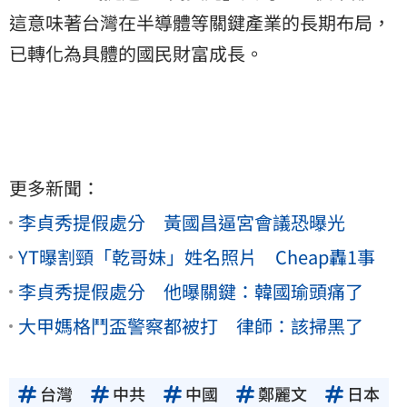
這意味著台灣在半導體等關鍵產業的長期布局，
已轉化為具體的國民財富成長。
更多新聞：
李貞秀提假處分 黃國昌逼宮會議恐曝光
YT曝割頸「乾哥妹」姓名照片 Cheap轟1事
李貞秀提假處分 他曝關鍵：韓國瑜頭痛了
大甲媽格鬥盃警察都被打 律師：該掃黑了
台灣
中共
中國
鄭麗文
日本