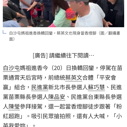
白沙屯媽祖進香換轎回鑾，蔡英文也現身當香燈腳（圖／翻攝畫
面）
[廣告] 請繼續往下閱讀…
白沙屯
媽祖進香今（20）日換轎回鑾，停駕在苗
栗通霄天后宮時，前總統
蔡英文
合體「平安會
贏」組合，
民進黨
新北市長參選人
蘇巧慧
、民進
黨苗栗縣長參選人
陳品安
、民進黨台東縣長參選
人
陳瑩
參拜接駕，還一起當香燈腳徒步跟著「粉
紅超跑」。吸引民眾搶拍照，還有人大喊，「小
英我愛妳」。