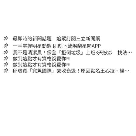
最即時的新聞話題 追蹤訂閱三立新聞網
一手掌握明星動態 即刻下載娛樂星聞APP
我不是清潔員！保全「拒倒垃圾」上班3天被炒 找法院
討公道結果出爐
做到這點才有資格說愛你
PR
做到這點才有資格說愛你
PR
邱瓈寬「寬魚國際」營收衰退！原因點名王心凌、楊丞
琳網笑翻：太誠實