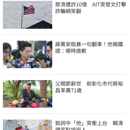
慈濟遭詐10億　AIT突發文打擊
詐騙網笑翻
蔣萬安粗暴一句翻車！他揭鐵
證：哪時道歉
父親節辭世　前彰化市代蔡裕
昌享壽71歲
致詞中「他」突衝上台　賴清
德笑點接班人