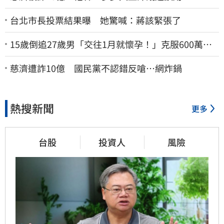
台北市長投票結果曝 她驚喊：蔣該緊張了
15歲倒追27歲男「交往1月就懷孕！」克服600萬債
務 36歲美魔女當阿嬤了
慈濟遭詐10億 國民黨不認錯反嗆⋯網炸鍋
熱搜新聞
更多
台股
投資人
風險