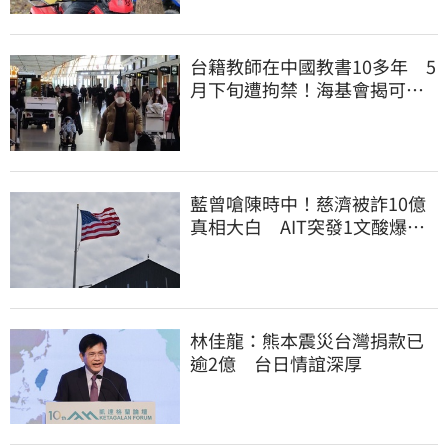
台籍教師在中國教書10多年 5
月下旬遭拘禁！海基會揭可能
原因
藍曾嗆陳時中！慈濟被詐10億
真相大白 AIT突發1文酸爆…
他笑：真的很會
林佳龍：熊本震災台灣捐款已
逾2億 台日情誼深厚