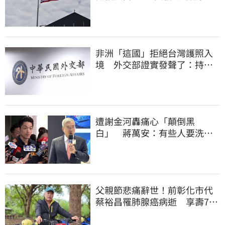
他笑：真的很會
非洲「這國」拒絕台灣護照入
境 外交部證實發聲了：持續
交涉聯繫
遭謝金河轟痛心「顛倒黑
白」 蔣萬安：有些人要洗人
民記憶，但洗不掉的
父親節悲痛辭世！前彰化市代
蔡裕昌罹肺腺癌病逝 享壽71
歲