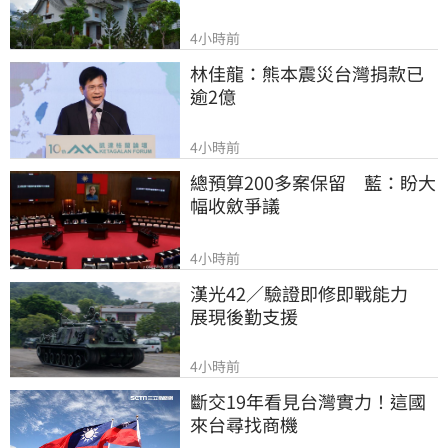
4小時前
林佳龍：熊本震災台灣捐款已
逾2億
4小時前
總預算200多案保留　藍：盼大
幅收斂爭議
4小時前
漢光42／驗證即修即戰能力　
展現後勤支援
4小時前
斷交19年看見台灣實力！這國
來台尋找商機