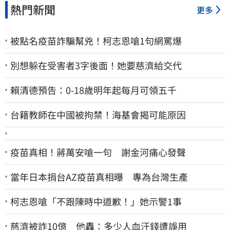
熱門新聞
更多
被點名疫苗詐騙幫兇！柯志恩嗆1句網罵爆
別想躲在受害者3字後面！她要慈濟給交代
賴清德預告：0-18歲明年起每月可領五千
台籍教師在中國被拘禁！海基會揭可能原因
疫苗真相！蔣萬安嗆一句 謝金河痛心發聲
當年日本捐台AZ疫苗真相曝 專為台灣生產
柯志恩嗆「不跟陳時中道歉！」她示警1事
慈濟被詐10億 他轟：多少人血汗錢遭誤用