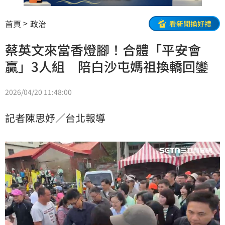
首頁
政治
看新聞換好禮
蔡英文來當香燈腳！合體「平安會
贏」3人組 陪白沙屯媽祖換轎回鑾
2026/04/20 11:48:00
記者陳思妤／台北報導