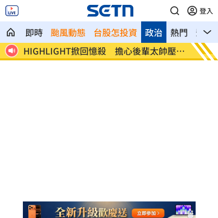
登入
即時
颱風動態
台股怎投資
政治
熱門
影音
帥壓力
狂冒百顆紅疹非毛囊炎！醫診斷出罕見疾
颱風還
病