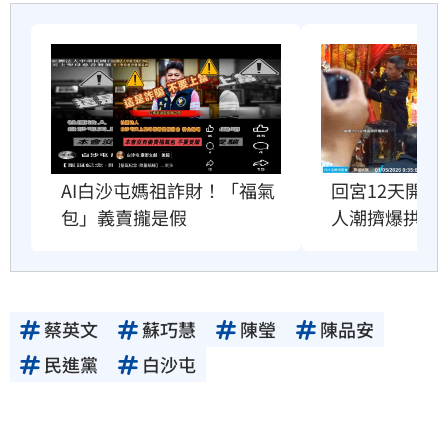
AI白沙屯媽祖詐財！「福氣
回宮12天開
包」義賣攏是假
人潮擠爆拱天
蔡英文
蘇巧慧
陳瑩
陳品安
民進黨
白沙屯