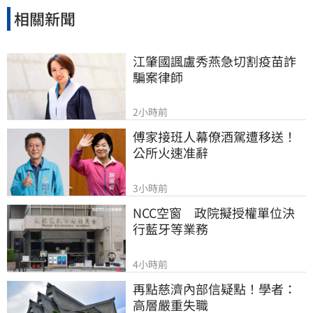
相關新聞
江肇國諷盧秀燕急切割疫苗詐
騙案律師
2小時前
傅家接班人幕僚酒駕遭移送！
公所火速准辭
3小時前
NCC空窗　政院擬授權單位決
行藍牙等業務
4小時前
再點慈濟內部信疑點！學者：
高層嚴重失職