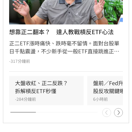
想靠正二翻本？　達人教戰槓反ETF心法
正二ETF漲時痛快、跌時毫不留情。面對台股單
日千點震盪，不少新手從一般ETF直接跳進正
二，誤把2倍槓桿當成2倍勝率。其實，最大風險
-317分鐘前
不是產品本身，而是看錯方向後，投資人能否承
受放大的跌幅；謹記正二操作4心法，才能在大
震盪行情下，投資游刃有餘。
大盤收紅、正二反跌？　
盤前／Fed升息
拆解槓反ETF秒懂
股反攻關鍵曝光
-284分鐘前
6小時前