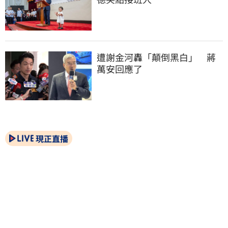
遭謝金河轟「顛倒黑白」　蔣
萬安回應了
現正直播