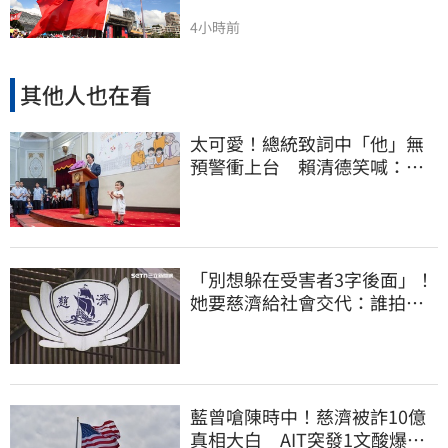
4小時前
其他人也在看
太可愛！總統致詞中「他」無
預警衝上台 賴清德笑喊：卸
任再交棒給你
「別想躲在受害者3字後面」！
她要慈濟給社會交代：誰拍板
付10.6億
藍曾嗆陳時中！慈濟被詐10億
真相大白 AIT突發1文酸爆…