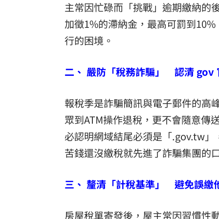
主常因忙碌而「挑戰」逾期繳納的
加徵1%的滯納金，最高可罰到10
行的困境。
二、 嚴防「稅務詐騙」 認清 gov
報稅季是詐騙簡訊與電子郵件的高
眾到ATM操作退稅，更不會隨意傳
必認明網域結尾必須是「.gov.tw
苦錢還沒繳稅就先進了詐騙集團的
三、 釐清「計稅基準」 避免誤繳
房屋
稅單
寄發後，屋主常因習慣性