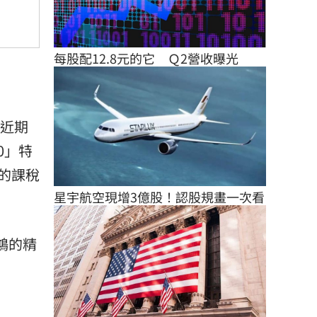
每股配12.8元的它　Ｑ2營收曝光
近期
0」特
的課稅
星宇航空現增3億股！認股規畫一次看
鴻的精