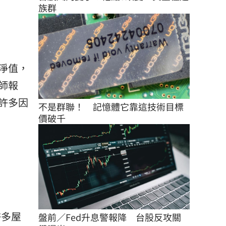
族群
淨值，
師報
許多因
不是群聯！　記憶體它靠這技術目標
價破千
許多屋
盤前／Fed升息警報降　台股反攻關