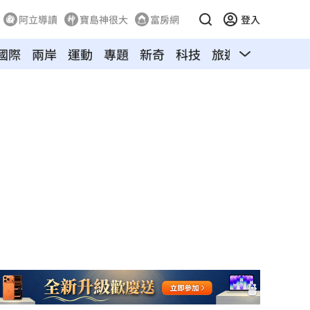
阿立導讀
寶島神很大
富房網
登入
國際
兩岸
運動
專題
新奇
科技
旅遊
汽車
寵物