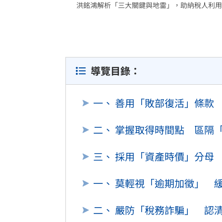
洪銘鴻解析「三大關鍵與地雷」，助納稅人利用
「拍片人的多重宇宙」職涯論壇9/12登
8國球員齊聚高雄 Formosa 7s掀足球
理想混蛋號召粉絲跨海追星吃美食！
18:
導覽目錄：
一、 善用「敗部復活」條款
二、 掌握取得時間點 區隔
三、 採用「資產時價」分母
一、 莫輕視「逾期加徵」 緩
二、 嚴防「稅務詐騙」 認清 