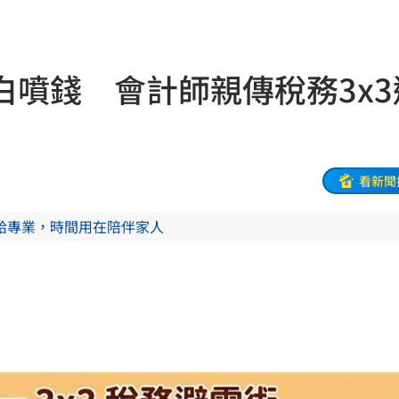
影響
15:12
電
15:02
噴錢 會計師親傳稅務3x3
放手
15:02
程
14:58
定他
14:58
看新聞
開搶
14:50
給專業，時間用在陪伴家人
媽媽
14:50
錢花
14:46
長
14:39
幕
14:36