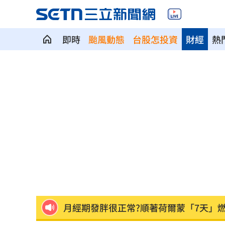
即時
颱風動態
台股怎投資
財經
熱
男星陳屍河中 背包藏20kg水泥塊死因
白海豚豪雨開炸！大全聯搶1元蔬菜
15:2
新／7縣市大雨特報 大雷雨最新警戒區
中颱白海豚逐漸逼近 北市工地鷹架突
千人烤蚵又來了！不畏35度高溫啖鮮甜
月經期發胖很正常?順著荷爾蒙「7天」