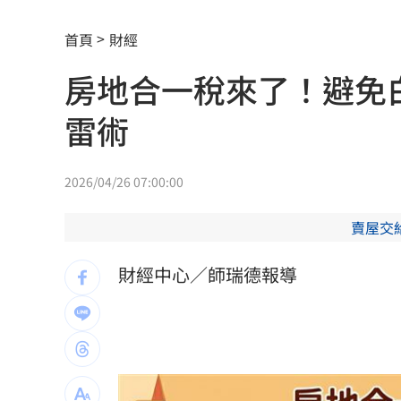
藥華藥AOP仲裁出爐 公司財務無重大
首頁
財經
英特爾靠川普不夠 業界:客戶不敢惹台積
房地合一稅來了！避免白
「最美變性人」揭離婚真相 自曝主動
雷術
慈濟內部信曝光！還原遭詐10億採購過
結婚契機曝 HAHA「這一句話」讓星認
2026/04/26 07:00:00
中秋不吃月餅！最黑蛋黃酥、老店蛋捲
賣屋交
演活腦麻患者奪獎 柯淑勤愛女放話嗆
財經中心／師瑞德報導
役男潛逃被抓曝悲慘處境！兄母入獄缺
雨天鞋子濕「1錯誤習慣」香港腳黴菌狂
上節目驚傳拿不到酬勞 8點檔男星曝內