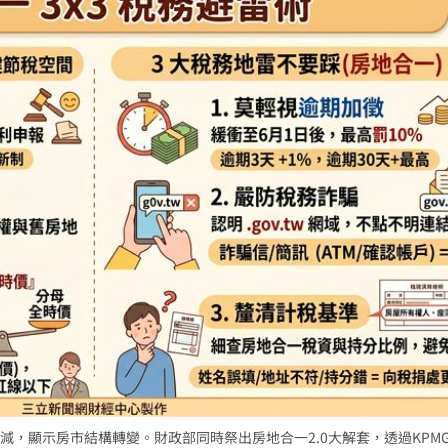
動
14:36
了
14:33
:32
聲了
14:32
效率
12:00
成形
12:00
」氣
12:00
，顯示房市結構轉變。財政部同時祭出房地合一2.0大解套，透過KPM