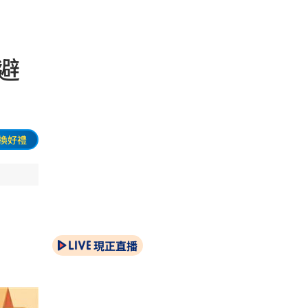
避
換好禮
現正直播