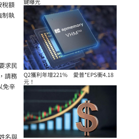
鍵曝光
按稅額
強制執
要求民
Q2獲利年增221%　愛普*EPS衝4.18
，請務
元！
以免辛
姓名與