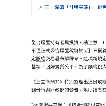
三、 釐清「計稅基準」 避
全台房屋持有者與投資人請注意，1
不僅正式公告房屋稅將於5月1日開
定
股權
交易發布解釋令。這項新規
基準，回歸實質公平。為了讓納稅
《
三立新聞網
》特別整理出這份攻略
闢分析與財政部的公告，幫助讀者
3大關鍵要掌握：爭取合理節稅空間