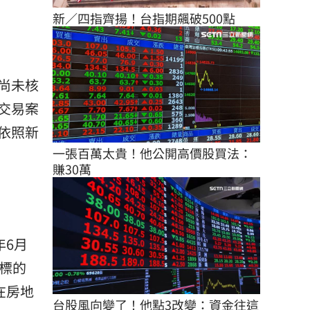
新／四指齊揚！台指期飆破500點
尚未核
交易案
依照新
一張百萬太貴！他公開高價股買法：
賺30萬
年6月
標的
在房地
台股風向變了！他點3改變：資金往這