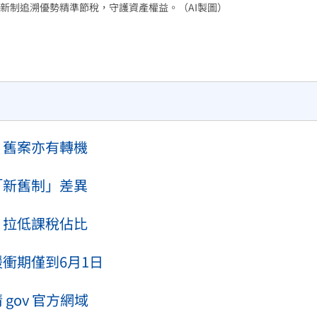
新制追溯優勢精準節稅，守護資產權益。（AI製圖）
場！
10:30
熱潮
10:00
15
 舊案亦有轉機
「新舊制」差異
 拉低課稅佔比
衝期僅到6月1日
gov 官方網域