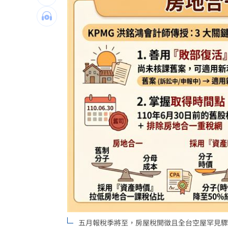
白海豚殺到家門口！下週恐又有熱帶擾
自稱台大學姐遭追問 姜厚任女友回應
聽一句「老公」！單親媽交5卡下場慘
14
非洲這國拒絕台灣護照入境 外交部發
台灣彩券開獎直播中
20:31
LIVE三立+24小時直播
15:27
三立iNEWS新聞台線上直播
18:00
AI時代！威力馬導入智慧營運系統提升
商場戰國來臨 台中「頂奢大道」逐漸
台彩父親節推新刮刮樂千萬頭獎超「爸
五月報稅季將至，房屋稅開徵且全台空屋罕見驟減