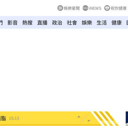
娛樂星聞
iNEWS
祝你健康
門
影音
熱搜
直播
政治
社會
娛樂
生活
健康
成謎
15:27
5
曝
15:25
倒塌
15:23
海味
15:19
燃脂
15:13