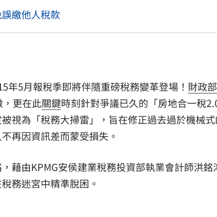
免誤繳他人稅款
15年5月報稅季即將伴隨重磅稅務變革登場！
財政部
徵，更在此
關鍵
時刻針對爭議已久的「房地合一稅2.
定被視為「稅務大掃雷」，旨在修正過去過於機械式
人不再因資訊差而蒙受損失。
，藉由KPMG安侯建業稅務投資部執業會計師洪銘
在稅務迷宮中精準脫困。