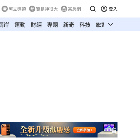
阿立導讀
寶島神很大
富房網
登入
兩岸
運動
財經
專題
新奇
科技
旅遊
汽車
寵物