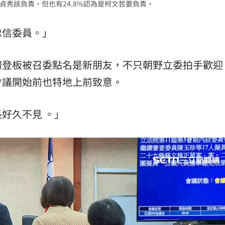
貞秀該負責，但也有24.8%認為是柯文哲要負責。
熱潮
10:00
忠信委員。」
15
初登板被召委點名是新朋友，不只朝野立委拍手歡迎
會議開始前也特地上前致意。
好久不見 。」