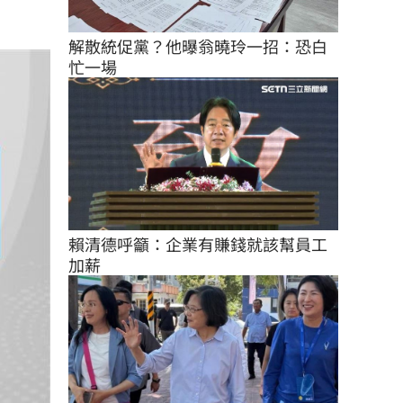
解散統促黨？他曝翁曉玲一招：恐白
忙一場
賴清德呼籲：企業有賺錢就該幫員工
加薪