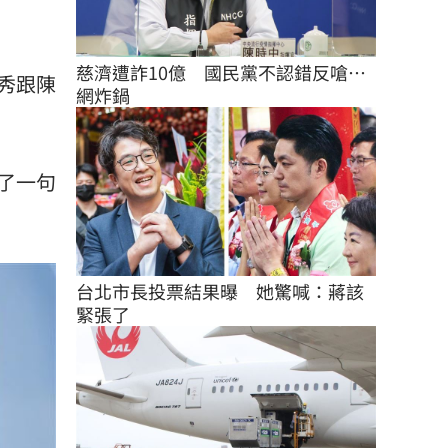
慈濟遭詐10億　國民黨不認錯反嗆⋯
秀跟陳
網炸鍋
調了一句
台北市長投票結果曝　她驚喊：蔣該
緊張了