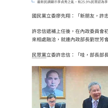
最新民調顯示李貞秀之亂，有25.9%民眾認為李
8國球員齊聚高雄 Formosa 7s掀足球
國民黨立委廖先翔：「新朋友，許
理想混蛋號召粉絲跨海追星吃美食！
18:
許忠信遞補上任後，在內政委員會
來相處融洽，就連內政部長劉世芳
民眾黨
立委許忠信：「哇，部長部長