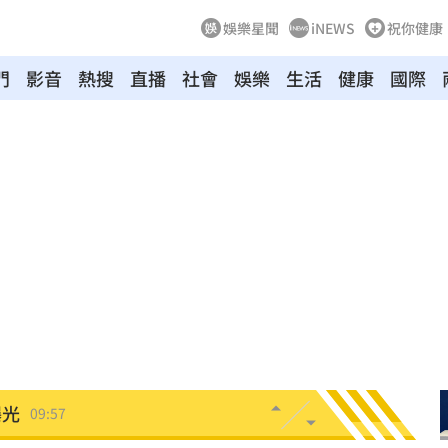
娛樂星聞
iNEWS
祝你健康
門
影音
熱搜
直播
社會
娛樂
生活
健康
國際
萬
10:06
3億
10:01
單曝
10:00
證實
09:57
曝光
09:57