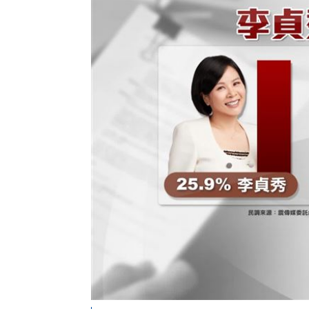
父親節少了爸爸 林逸欣哭揭他生前暖
漢光演習遇父親節 賴清德感性致謝國
5歲女62%燒傷搶救2個月！他曝父親節
雲林羊肉染戴奧辛！食藥署曝最新稽查
台灣彩券開獎直播中
20:31
LIVE三立+24小時直播
15:27
三立iNEWS新聞台線上直播
18:00
台彩父親節推新刮刮樂千萬頭獎超「爸
商場戰國來臨 台中「頂奢大道」逐漸
「拍片人的多重宇宙」職涯論壇9/12登