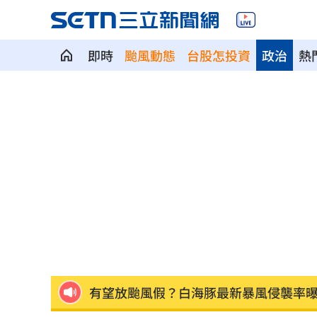
即時
颱風動態
台股怎投資
政治
熱
騎車輾水坑摔到失明！無照仍獲國賠311
日本女狂刷2000筆訂單！害集英社慘損4
不喝酒竟罹脂肪肝 醫揭隱藏元凶
10:00
不聽陳時中苦勸慈濟遭詐 藍白翻車名
70歲大咖音樂人驚傳猝逝 妻悲痛發文
有望放颱風假？白海豚最新暴風侵襲率