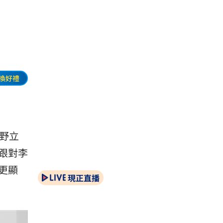
換好禮
野立
跟對李
更顯
現正直播