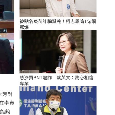
被點名疫苗詐騙幫兇！柯志恩嗆1句網
罵爆
慈濟買BNT遭詐　蔡英文：務必相信
專業
世芳對
在李貞
才能夠