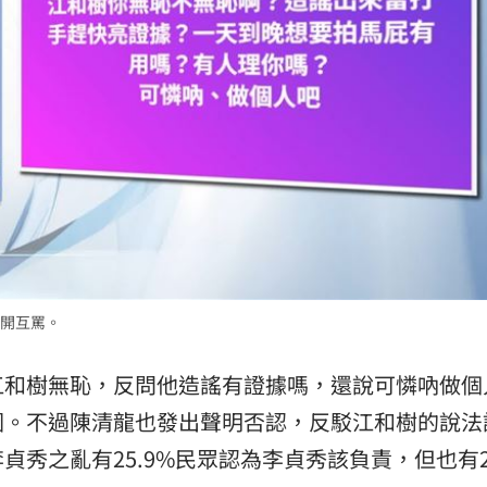
開互罵。
江和樹無恥，反問他造謠有證據嗎，還說可憐吶做個
圖。不過陳清龍也發出聲明否認，反駁江和樹的說法
秀之亂有25.9%民眾認為李貞秀該負責，但也有24