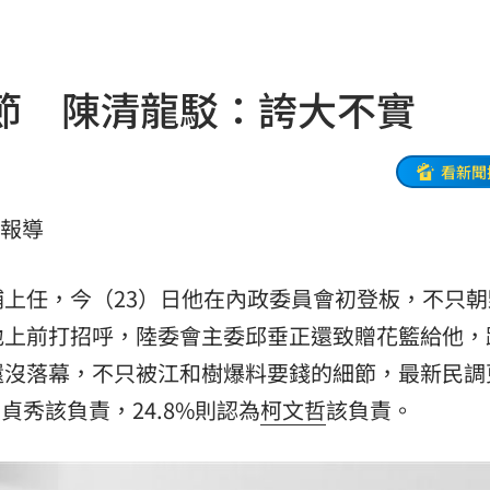
曝光
09:55
重視
09:50
節 陳清龍駁：誇大不實
應了
09:46
妻
09:45
看新聞
09:35
合報導
9天
09:34
補上任，今（23）日他在內政委員會初登板，不只朝
丞琳
09:33
地上前打招呼，陸委會主委邱垂正還致贈花籃給他，
發
09:30
還沒落幕，不只被江和樹爆料要錢的細節，最新民調
貞秀該負責，24.8%則認為
柯文哲
該負責。
09:23
3人
09:18