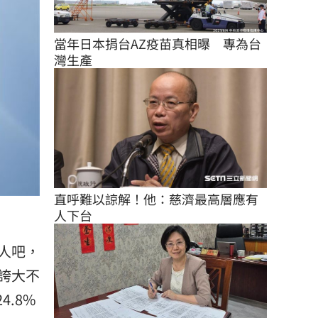
當年日本捐台AZ疫苗真相曝　專為台
灣生產
直呼難以諒解！他：慈濟最高層應有
人下台
人吧，
誇大不
.8%