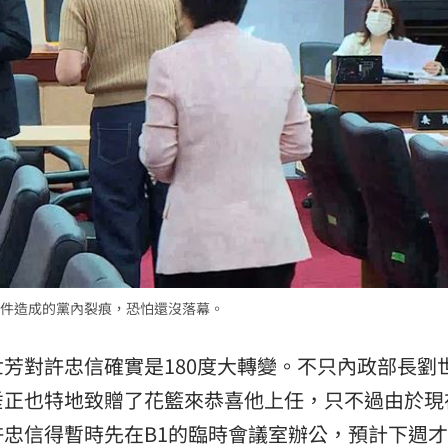
件造成的黨內裂痕，恐怕還沒落幕。
芳對許忠信確實是180度大轉變。不只內政部長劉
垂正也特地致贈了花籃來恭喜他上任，只不過由於現
忠信得暫時先在B1的臨時會議室辦公，預計下週