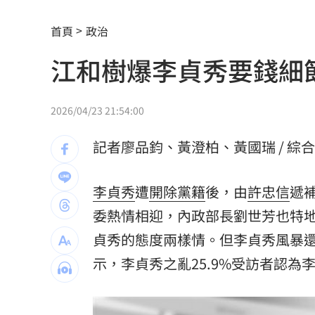
白海豚今晚到明天最靠近 風雨搖滾區
首頁
政治
見自由之家 林佳龍：台灣經驗受國際
江和樹爆李貞秀要錢細
網友曬截圖控女友曾當小三 姜厚任回
不滿長期被碎念 尪抓狂揮金屬拐杖殺
2026/04/23 21:54:00
周曉涵台語笑瘋全網 陳亞蘭放棄教學
記者廖品鈞、黃澄柏、黃國瑞 / 綜
母入獄陸軍兒探監逃兵…躲一年判拘役5
李貞秀
遭
開除黨籍
後，由
許忠信
遞
邱瓈寬公司營收衰退 點名王心凌、楊
委熱情相迎，內政部長劉世芳也特
收重複訂購郵件！他急做1事積蓄瞬間蒸
貞秀的態度兩樣情。但李貞秀風暴
示，李貞秀之亂25.9%受訪者認為李
裘莉哥哥出櫃 認了：「我是同性戀」
楚奧特第6次在生日開轟 成MLB史上第