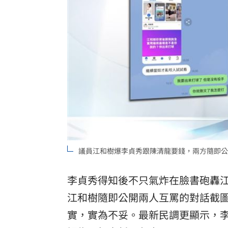
議員江和樹爆李貞秀跟陳清龍要錢，兩方隨即公
李貞秀得知後不只氣炸在臉書砲轟
江和樹隨即公開兩人互罵的對話截
實，實為不妥。最新民調更顯示，李貞