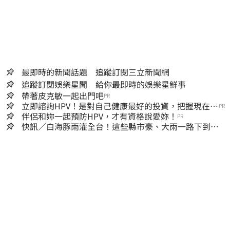
最即時的新聞話題 追蹤訂閱三立新聞網
追蹤訂閱娛樂星聞 給你最即時的娛樂星鮮事
帶著皮克敏一起出門吧
PR
立即諮詢HPV！是對自己健康最好的投資，把握現在不
PR
嫌晚！
伴侶和妳一起預防HPV，才有資格說愛妳！
PR
快訊／白海豚雨灌全台！這些縣市豪、大雨一路下到晚
上 3地方大豪雨