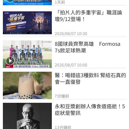
1天前
「拍片人的多重宇宙」職涯論
壇9/12登場！
2026/08/07 10:30
8國球員齊聚高雄　Formosa 
7s掀足球熱潮
2026/08/07 10:00
醫：喝錯這3種飲料 腎結石真的
會一直復發
7分鐘前
永和豆漿創辦人傳食道癌逝！5
症狀是警訊
13分鐘前