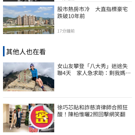
股市熱房市冷　大直指標豪宅
跌破10年前
17分鐘前
其他人也在看
女山友攀登「八大秀」迷途失
聯4天 家人急求助：剩我媽還
沒找到
徐巧芯貼和詐慈濟律師合照狂
酸！陳柏惟曬2照回擊網笑翻