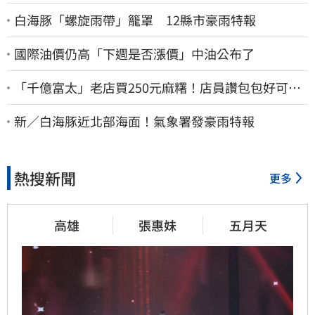
白海豚「螺旋雨帶」籠罩 12縣市豪雨特報
國際油價仍高「下週是否漲價」中油公布了
「千億富太」老店買250元麻糬！店員讚包包好可
愛 笑回：我自己做的
新／白海豚近北部海面！氣象署發豪雨特報
熱搜新聞
更多
高雄
張惠妹
五月天