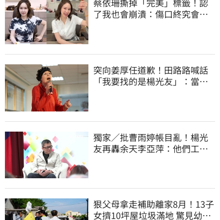
蔡依珊撕掉「完美」標籤！認
了我也會崩潰：傷口終究會癒
合
突向姜厚任道歉！田路路喊話
「我要找的是楊光友」：當時
太衝動
獨家／批曹雨婷帳目亂！楊光
友再轟余天李亞萍：他們工會
跟演藝圈沒關
狠父母拿走補助離家8月！13子
女擠10坪屋垃圾滿地 驚見幼童