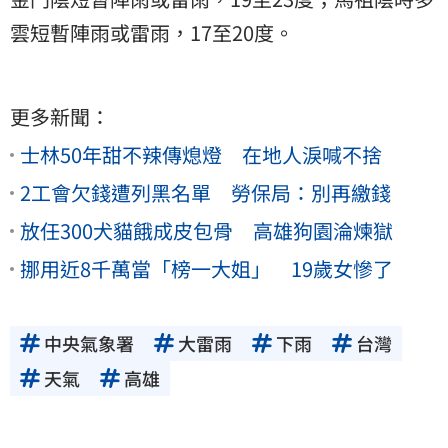
雲短暫陣雨或雷雨，17至20度。
更多新聞：
士林50年甜不辣傳熄燈 在地人淚喊不捨
2工會欠錢遭列黑名單 勞保局：別再繳錢
放任300犬貓餓成皮包骨 高雄狗園淪煉獄
挪用近8千萬當「榜一大姐」 19歲女慘了
中央氣象署
大雷雨
下雨
台灣
天氣
高雄