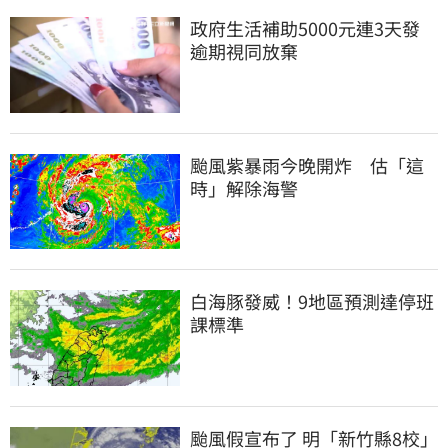
政府生活補助5000元連3天發 
逾期視同放棄
颱風紫暴雨今晚開炸　估「這
時」解除海警
白海豚發威！9地區預測達停班
課標準
颱風假宣布了 明「新竹縣8校」