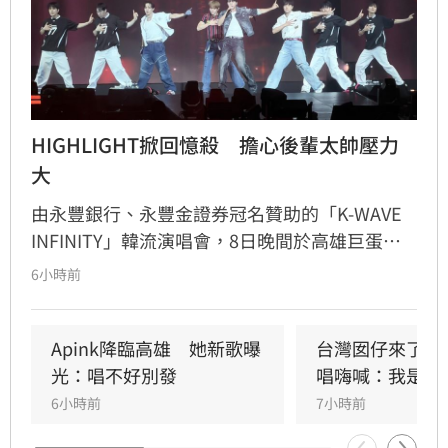
HIGHLIGHT掀回憶殺　擔心後輩太帥壓力
大
由永豐銀行、永豐金證券冠名贊助的「K-WAVE 
INFINITY」韓流演唱會，8日晚間於高雄巨蛋熱
力開唱，集結NEWBEAT、FLARE U、CRAVITY、
6小時前
Apink及HIGHLIGHT五組人氣韓星，從新生代團
體到韓流經典代表接力登台，滿場粉絲高舉手燈
熱情應援，尖叫與歡呼聲一路未停，最後由
Apink降臨高雄　她新歌曝
台灣囡仔來了　
HIGHLIGHT壓軸接管舞台，將現場氣氛推向最高
光：唱不好別發
唱嗨喊：我是誰
潮。
6小時前
7小時前