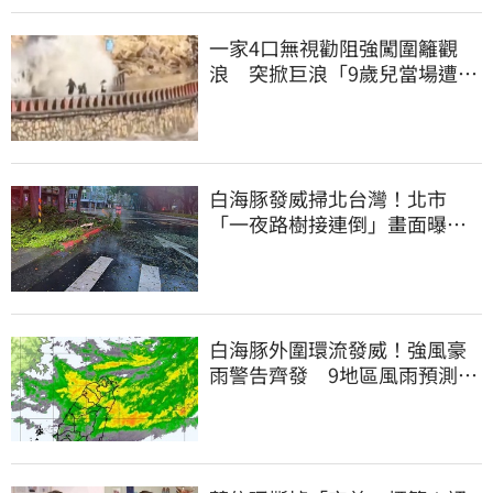
一家4口無視勸阻強闖圍籬觀
浪 突掀巨浪「9歲兒當場遭捲
入海」
白海豚發威掃北台灣！北市
「一夜路樹接連倒」畫面曝
15米巨樹躺路中央
白海豚外圍環流發威！強風豪
雨警告齊發 9地區風雨預測達
停班課標準