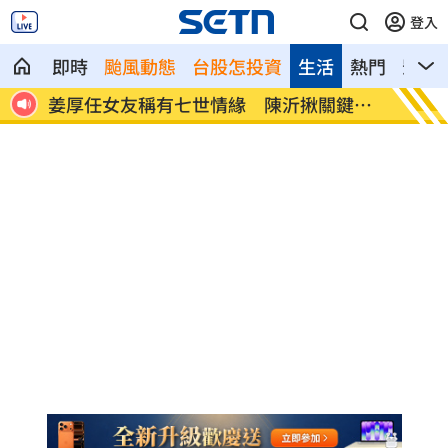
登入
即時
颱風動態
台股怎投資
生活
熱門
影音
年前
姜厚任女友稱有七世情緣 陳沂揪關鍵疑
助理颱
點