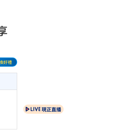
享
換好禮
現正直播