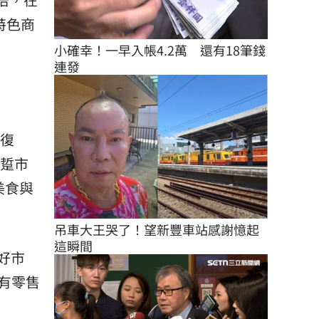
特色商
小確幸！一早入帳4.2萬　還有18筆錢
連發
濟復
・踅市
美食與
吊車大王哭了！望新豐車站感謝憶起
這瞬間
好市
有零售