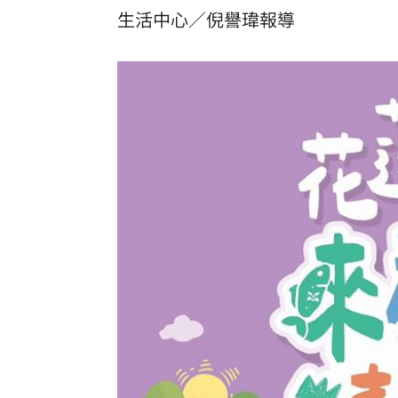
生活中心／倪譽瑋報導
國巨、華新科同步走弱 它逆勢狂飆5%
防空演習「手機變慢30分鐘」影響一次
白海豚強風恐吹翻卡車！日氣象廳路徑
AI記憶體發威！ 施振榮力挺這神企
11:41
台灣彩券開獎直播中
20:31
LIVE三立+24小時直播
15:27
三立iNEWS新聞台線上直播
18:00
市場到酒場料理！可果美蕃茄醬創無限
父親節送會拉筋的按摩椅 爸爸「筋歡喜
油品食安事件引關注 挑選保健食品要注