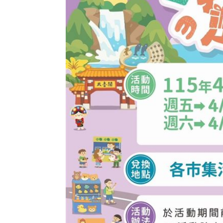
罕病博士彭士齊 輪椅上的生命覺醒！
11
酷澎「爸氣父親節」國際官方品牌齊聚