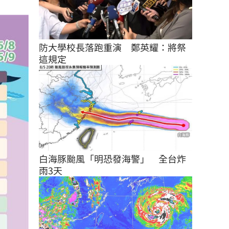
防大學校長落跑重演　鄭英耀：將祭
這規定
白海豚颱風「明恐發海警」　全台炸
雨3天