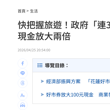
鄭麗文訪中要480萬！民主基金會：沒撤
首頁
生活
新／水電工施工不慎！電梯井墜落重傷
快把握旅遊！政府「連
不靠交友軟體…難找另一半？過來人給
現金放大兩倍
龜速白海豚颱風！外圍環流影響足足48
模擬戰時護送 賴清德參演萬鈞計劃畫
2026/04/25 20:54:00
禾浩辰受極刑逼供 滿臉鮮血頭遭塞水
導覽目錄：
削弱抵抗意志！中國「癱瘓台北」3手段
經濟部振興方案 「花蓮好市
李子森突「單膝下跪求婚」 杜忻恬反
48歲男星直播突亮刀自殘 滿身血畫面
好市券放大100元現金 商
酒駕4次全罰錢了事！男第5度酒駕直接