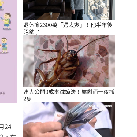
退休擁2300萬「過太爽」！他半年後
絕望了
達人公開0成本滅蟑法！靠剩酒一夜抓
2隻
月24
倍，在