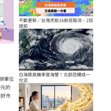
不斷更新／台灣虎航16航班取消、2班
提前
白海豚高機率發海警！北部恐爛成一
辦單位
坨泥
0元的
蓮好市