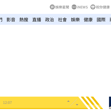
娛樂星聞
iNEWS
祝你健康
門
影音
熱搜
直播
政治
社會
娛樂
健康
國際
14
1%
12:12
強度
12:12
統位
12:11
雨婷
12:08
！
12:07