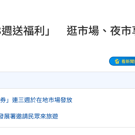
案
12:02
昏迷
12:01
3週送福利」 逛市場、夜市
解答
12:00
小時
11:58
面曝
11:56
看新聞
池
11:55
曝
11:55
券」連三週於在地市場發放
應曝
11:53
瘋傳
11:51
業發展署邀請民眾來旅遊
入獄
11:51