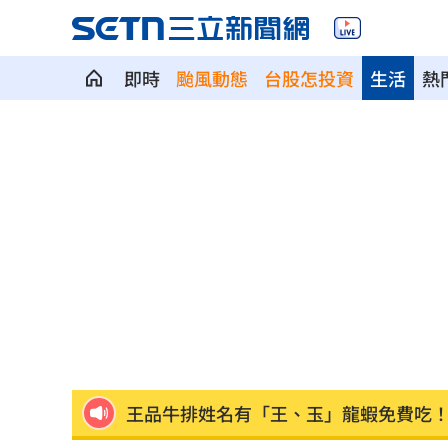
即時
颱風動態
台股怎投資
生活
熱
薪水逼人走！35％年輕上班族想跳槽
12:
瘦瘦針防癌？台大研究:相關癌症風險降4
瓊斯盃賽制惹議 籃協正面回應為提升
將邁拉入戰場當假想敵？蔣遭疑布局總
田路路窮困 許常德開轟工會理事長曹
王品牛排姓名有「王、玉」龍蝦免費吃