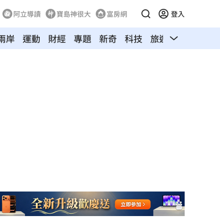
阿立導讀
寶島神很大
富房網
登入
兩岸
運動
財經
專題
新奇
科技
旅遊
汽車
寵物