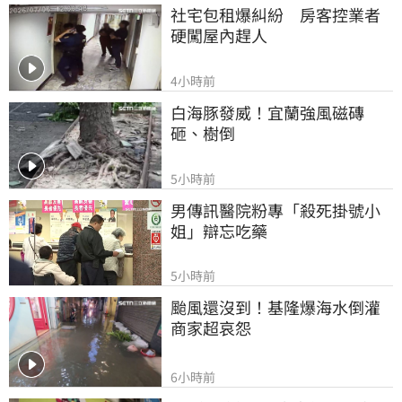
社宅包租爆糾紛　房客控業者
硬闖屋內趕人
4小時前
白海豚發威！宜蘭強風磁磚
砸、樹倒
5小時前
男傳訊醫院粉專「殺死掛號小
姐」辯忘吃藥
5小時前
颱風還沒到！基隆爆海水倒灌 
商家超哀怨
6小時前