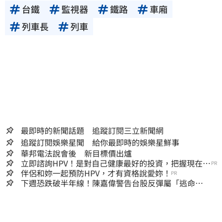
台鐵
監視器
鐵路
車廂
列車長
列車
最即時的新聞話題 追蹤訂閱三立新聞網
追蹤訂閱娛樂星聞 給你最即時的娛樂星鮮事
華邦電法說會後 新目標價出爐
立即諮詢HPV！是對自己健康最好的投資，把握現在不
PR
嫌晚！
伴侶和妳一起預防HPV，才有資格說愛妳！
PR
下週恐跌破半年線！陳嘉偉警告台股反彈屬「逃命
波」：空頭大屠殺剛開始