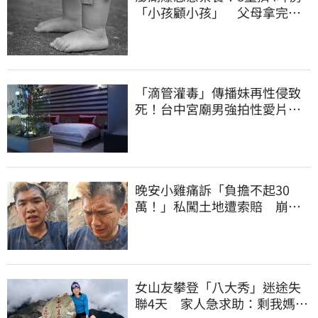
「小孩顧小孩」 父母拿完補
助落跑
「滴管灌毒」傳播妹再性侵致
死！台中宮廟男強拍性愛片
惡行曝光
晚安小雞痛訴「負擔不起30
萬！」私闖土地遭索賠 崩
潰：不接受漫天要價
女山友攀登「八大秀」迷途失
聯4天 家人急求助：剩我媽還