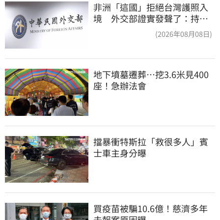
非洲「這國」拒絕台灣護照入
境 外交部證實發聲了：持續
交涉聯繫
(2026年08月08日)
地下墳墓遷葬…挖3.6米見400
座！急辦法會
擋暴衝特斯拉「救很多人」賓
士車主身分曝
買疫苗被騙10.6億！慈濟多年
未報案原因曝