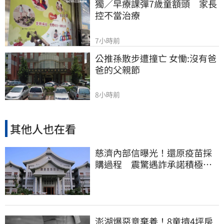
獨／早療課彈7歲童額頭　家長
控不當治療
7小時前
公推孫散步遭撞亡 女慟:沒有爸
爸的父親節
8小時前
其他人也在看
慈濟內部信曝光！還原疫苗採
購過程 震驚遇詐承諾積極追
回善款
澎湖爆惡意棄養！8童擠4坪房