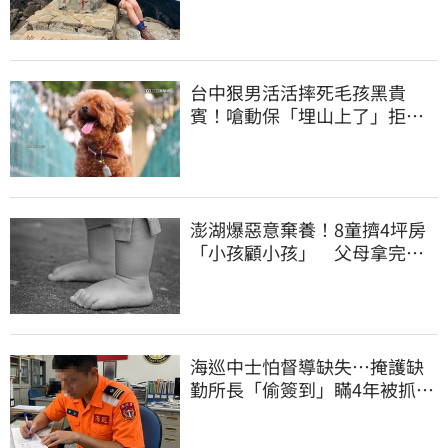
沒找到
台中狠男活活摔死毛孩黑貴
賓！嗆動保「埋山上了」拒交
屍體 下場曝光
澎湖爆惡意棄養！8童擠4坪房
「小孩顧小孩」 父母拿完補
助落跑
海巡中士怕督導缺失…掩護缺
勤所長「偷簽到」瞞4年被抓
包！下場曝光