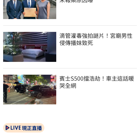
滴管灌毒強拍謎片！宮廟男性
侵傳播妹致死
賓士S500擋浩劫！車主這話暖
哭全網
現正直播