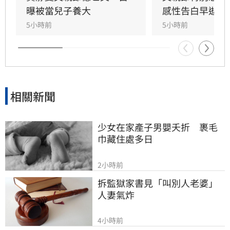
父親曬太陽時，自己因忙於接工作電話而忽視了
曝被當兒子養大
感性告白早逝父
父親，沒想到那竟是父子最後的相處，父親回房
5小時前
5小時前
後便陷入永眠。這段錯過的對話成為他20年來心
中最深的遺憾，他以此感嘆，有些電話晚點接沒
關係，但錯過的親情與話語，可能再也無法挽
回，呼籲大眾珍惜身邊親人。
相關新聞
少女在家產子男嬰夭折　裹毛
巾藏住處多日
2小時前
拆監獄家書見「叫別人老婆」
人妻氣炸
4小時前