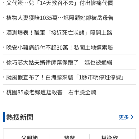
父代簽…兒「14天教召不去」付出慘痛代價
植物人妻獲賠1035萬…尪照顧她卻被岳母告
酒測爆表！職軍「接近死亡狀態」照開上路
晚安小雞痛訴付不起30萬！私闖土地遭索賠
徐巧芯大姑夫婿律師棄保跑了 媽也被通緝
颱風假宣布了！白海豚來襲「1縣市明停班停課」
桃園85歲老婦遭尪殺害 右半臉全爛
熱搜新聞
更多
父親節
爸爸
林逸欣