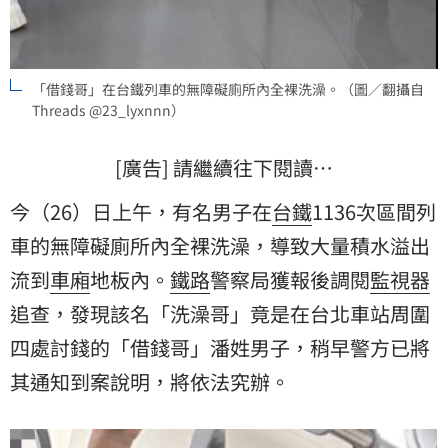
「借錢哥」在台鐵列車的無障礙廁所內全裸洗澡。（圖／翻攝自
Threads @23_lyxnnn）
[廣告] 請繼續往下閱讀…
今（26）日上午，有名男子在
台鐵
1136次區間
列
車
的無障礙廁所內全裸洗澡，導致大量積水溢出
流到
車廂
地板內。
鐵路
警察局獲報後調閱
監視器
追查，發現該名「洗澡哥」竟是在台北車站周圍
四處討錢的「借錢哥」潘姓男子，稍早警方已將
其通知到案說明，將依法究辦。