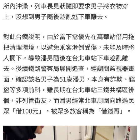
所內沖澡，列車長見狀隨即要求男子將衣物穿
上，沒想到男子隨後趁亂逃下車離去。
對此台鐵說明，由於當下需優先在萬華站借用拖
把清理環境，以避免乘客滑倒受傷，未能及時將
人攔下，導致潘男隨後在台北車站下車趁亂離
去。後續鐵路警察局展開追查，經調閱監視器畫
面，確認該名男子為51歲潘男，本身有詐欺、竊
盜等多項前科，雖長期在台北車站三鐵共構區徘
徊，非列管街友，而潘男經常北車周圍向路過民
眾「借100元」，被眾多旅客稱為「借錢哥」。