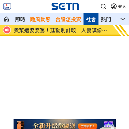
登入
即時
颱風動態
台股怎投資
社會
熱門
影音
像台
新／白海豚近北部海面！氣象署發豪雨特
南電Q
報