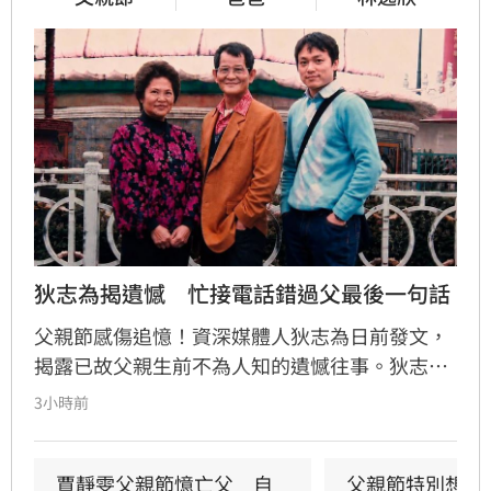
狄志為揭遺憾　忙接電話錯過父最後一句話
父親節感傷追憶！資深媒體人狄志為日前發文，
揭露已故父親生前不為人知的遺憾往事。狄志為
透露，父親一生以海為家，兩人相處時間極少，
3小時前
甚至錯過他的婚禮。直到父親罹患胃癌末期，才
坦承當年曾悄悄現身婚宴現場，因愧對家人只敢
在門外落淚。最讓狄志為心碎的是，當年陪病重
賈靜雯父親節憶亡父　自
父親節特別想他