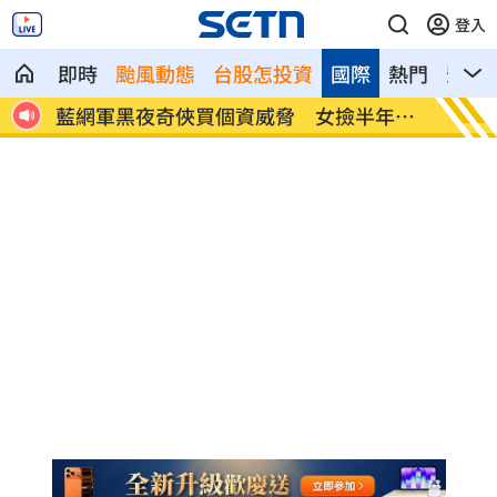
登入
即時
颱風動態
台股怎投資
國際
熱門
影音
意棄單
藍網軍黑夜奇俠買個資威脅 女撿半年逮
傳社宅
人