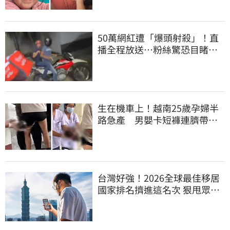
50萬網紅遭「爆頭射殺」！直
播全程放送…粉絲驚恐目睹慘
死過程
生在機車上！越南25歲孕婦半
路急產 男嬰卡短褲連臍帶奔
醫院
台灣好強！2026全球最佳移居
國家排名擠進這名次 狠甩眾多
歐美熱門國家