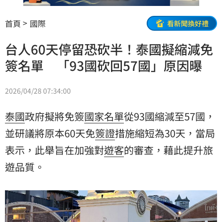
首頁
國際
看新聞換好禮
台人60天停留恐砍半！泰國擬縮減免
簽名單 「93國砍回57國」原因曝
2026/04/28 07:34:00
泰國
政府擬將免簽
國家
名單
從93國縮減至57國，
並研議將原本60天免
簽證
措施縮短為30天，當局
表示，此舉旨在加強對
遊客
的審查，藉此提升旅
遊品質。