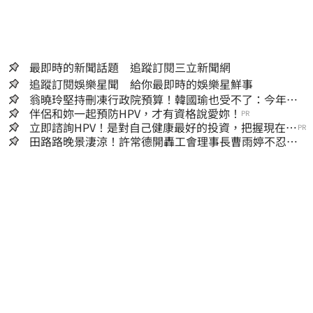
最即時的新聞話題 追蹤訂閱三立新聞網
追蹤訂閱娛樂星聞 給你最即時的娛樂星鮮事
翁曉玲堅持刪凍行政院預算！韓國瑜也受不了：今年剩4
個月你思考一下
伴侶和妳一起預防HPV，才有資格說愛妳！
PR
立即諮詢HPV！是對自己健康最好的投資，把握現在不
PR
嫌晚！
田路路晚景淒涼！許常德開轟工會理事長曹雨婷不忍
了：別只包紅包慰問