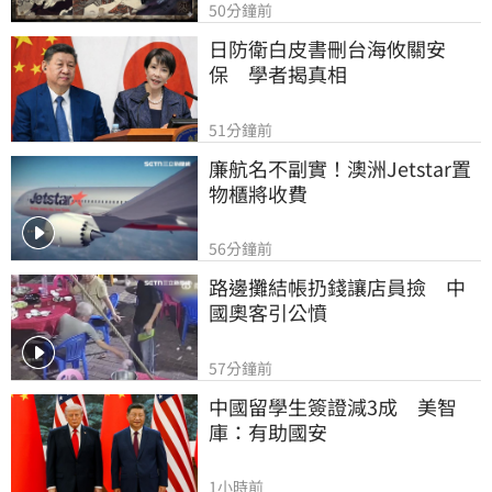
50分鐘前
日防衛白皮書刪台海攸關安
保　學者揭真相
51分鐘前
廉航名不副實！澳洲Jetstar置
物櫃將收費
56分鐘前
路邊攤結帳扔錢讓店員撿　中
國奧客引公憤
57分鐘前
中國留學生簽證減3成　美智
庫：有助國安
1小時前