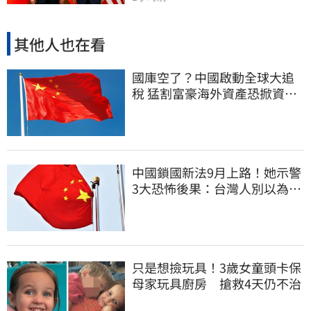
其他人也在看
國庫空了？中國啟動全球大追
稅 猛割富豪海外資產恐掀資金
逃亡潮
中國鎖國新法9月上路！她示警
3大恐怖後果：台灣人別以為是
隔岸觀火
只是想撿玩具！3歲女童頭卡保
母家玩具廚房 搶救4天仍不治