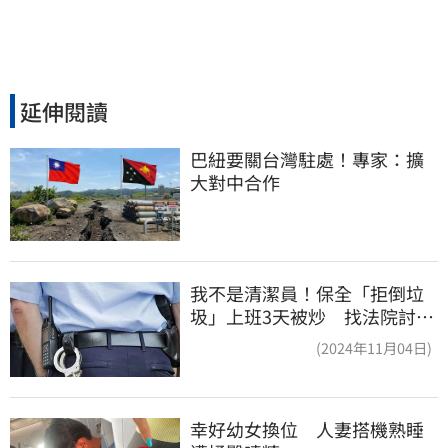
延伸閱讀
巴紐要關台灣駐處！專家：擴
大對中合作
我不是清潔員！保全「拒倒垃
圾」上班3天被炒 找法院討公
道結果出爐
(2024年11月04日)
幸好幼女換位　人妻搭機熟睡