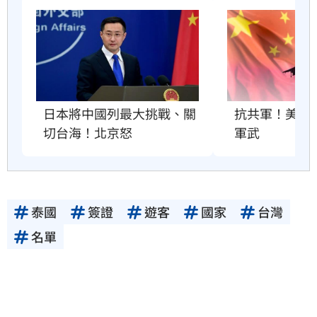
抗共軍！美國將
日本將中國列最大挑戰、關
軍武
切台海！北京怒
泰國
簽證
遊客
國家
台灣
名單