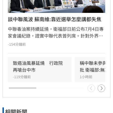
談中聯風波 蘇南維:靠近選舉怎麼講都失焦
中聯毒油案持續延燒，衛福部日前公布7月4日專
家會議紀錄，證實中聯代表曾列席。針對外界質
疑，與會的台大教授蘇南維還原現場，強調專家
-154分鐘前
當時不斷挑戰中聯製程，中聯僅在受詢問時才進
行辯護。蘇南維直言，該事件已從單純科學討論
演變為政治議題，並解釋當初主張「20%下架標
致癌油風暴延燒　行政院
稱中聯未參與下
準」是基於營養標示的務實考量。（記者：簡浩
再嗆台中市
批 衛福部:無欺
正）
-119分鐘前
1小時前
相關新聞