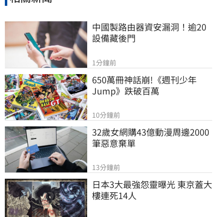
中國製路由器資安漏洞！逾20
設備藏後門
1分鐘前
650萬冊神話崩!《週刊少年
Jump》跌破百萬
10分鐘前
32歲女網購43億動漫周邊2000
筆惡意棄單
13分鐘前
日本3大最強怨靈曝光 東京蓋大
樓連死14人