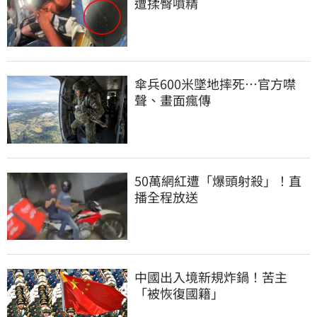
遭揉臀噴精
傘兵600米墜地摔死…官方噤
聲、畫面瘋傳
50萬網紅遭「爆頭射殺」！直
播全程放送
中國出入境新規炸鍋！苦主
「被恢復國籍」