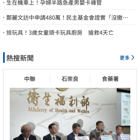
生在機車上！孕婦半路急產男嬰卡褲管
鄭麗文訪中申請480萬！民主基金會證實「沒撤
案」 預算被砍960萬
撿玩具！3歲女童頭卡玩具廚房 搶救4天亡
熱搜新聞
更多
中聯
石崇良
食藥署