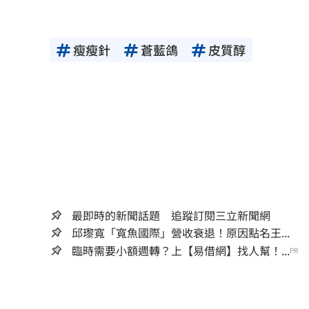
瘦瘦針
蒼藍鴿
皮質醇
最即時的新聞話題 追蹤訂閱三立新聞網
邱瓈寬「寬魚國際」營收衰退！原因點名王...
臨時需要小額週轉？上【易借網】找人幫！...
PR