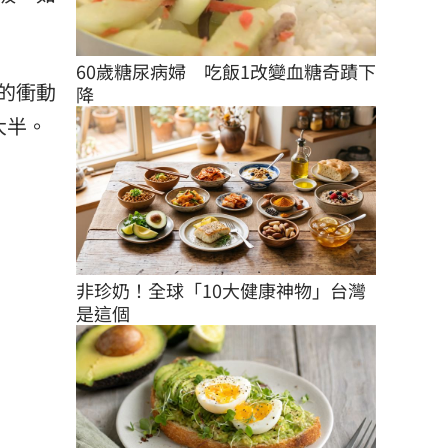
60歲糖尿病婦　吃飯1改變血糖奇蹟下
的衝動
降
大半。
非珍奶！全球「10大健康神物」台灣
是這個