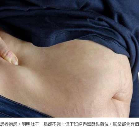
疾病
21:10
怨
21:09
班
21:04
成形
12:00
」氣
12:00
場！
10:30
患者抱怨，明明肚子一點都不餓，但下班經過鹽酥雞攤位，腦袋都會有個
熱潮
10:00