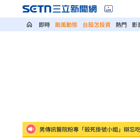
即時
颱風動態
台股怎投資
熱門
影
有片／貴州通天河「爆乳正妹伴漂」價
慈濟買BNT遭詐 網朝聖郭董大小姐貼
宜蘭強風「店家玻璃門被吹爆」員工嚇
配合漢光！管碧玲視導平戰轉換與出港
向姜厚任道歉 田路路：我要找的是楊
男傳訊醫院粉專「殺死掛號小姐」辯忘
晚飯煮太慢！婦遭小叔斬首 頭掛樹上示