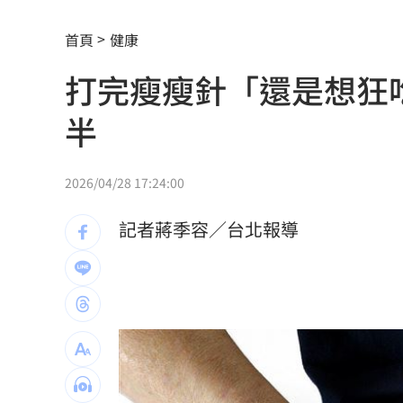
消失10年回歸！好市多經典美食重新上
首頁
健康
腦瘤手術醫誤切正常組織 女無法自主
打完瘦瘦針「還是想狂
人妻被嫌上菜慢 遭毒癮小叔斧砍死頭
半
男大生遭脫光圍毆亡 主嫌輕度智障判
以為益生菌護腎 他餐餐泡菜2週後險洗
2026/04/28 17:24:00
白海豚暴風圈縮小！氣象署揭「降雨熱
記者蔣季容／台北報導
拋開阿湯哥光環 20歲舒莉初登台網改
新／永和豆漿創始人在台北離世 享壽7
新／新竹宣布！五峰尖石8校明停課但上
HIGHLIGHT掀回憶殺 擔心後輩太帥壓