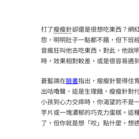
理想混蛋號召粉絲跨海追星吃美食！
18:
打了
瘦瘦針
卻還是很想吃東西？網
怨，明明肚子一點都不餓，但下班
音瘋狂叫他去吃東西。對此，他說
時，效果相對較差，或是很容易遇
蒼藍鴿在
臉書
指出，瘦瘦針管得住
出咕嚕聲，這是生理餓，瘦瘦針對
小孩到心力交瘁時，你渴望的不是
芋片或一塊濃郁的巧克力蛋糕。這
了，但你就是想「咬」點什麼，想