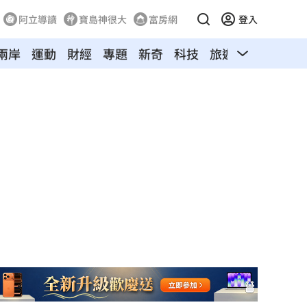
阿立導讀
寶島神很大
富房網
登入
兩岸
運動
財經
專題
新奇
科技
旅遊
汽車
寵物