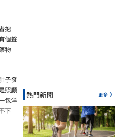
者抱
有個聲
藥物
肚子發
是照顧
熱門新聞
更多
一包洋
不下