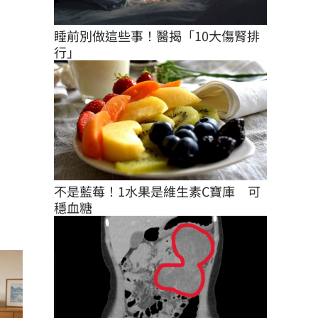
睡前別做這些事！醫揭「10大傷腎排
行」
不是藍莓！1水果是維生素C寶庫　可
穩血糖