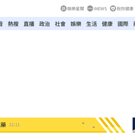
娛樂星聞
iNEWS
祝你健康
音
熱搜
直播
政治
社會
娛樂
生活
健康
國際
碼曝
22:21
文
22:16
抱頭
22:16
課目
22:15
光友
22:13
吃藥
22:11
警
22:07