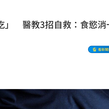
架
22:02
呼吸
22:02
吃」 醫教3招自救：食慾消
掛樹
21:59
無期
21:55
腎
21:49
看新聞
區」
21:42
口
21:35
0歲
21:21
班
21:20
力大
21:12