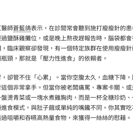
15
紅醫師
蒼藍鴿
表示，在診間常會聽到施打瘦瘦針的患
經過鹽酥雞攤位，或是晚上熬夜趕報告時，腦袋都會
明，臨床觀察卻發現，有一個特定族群在使用瘦瘦針
到瓶頸，那就是「壓力性進食」的依賴者。
胃，卻管不住「心累」。當你空腹太久，血糖下降，
付這個非常拿手。但當你被老闆痛罵、專案卡關、或
一盤燙青菜或一塊水煮雞胸肉，而是一杯全糖珍奶、
種進食模式，與肚子餓或單純的嘴饞不同。你其實吃
透過咀嚼和吞嚥高熱量食物，來獲得一絲絲的慰藉。