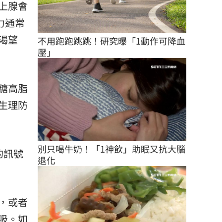
上腺會
力通常
渴望
不用跑跑跳跳！研究曝「1動作可降血
壓」
糖高脂
生理防
別只喝牛奶！「1神飲」助眠又抗大腦
的訊號
退化
，或者
吸。如