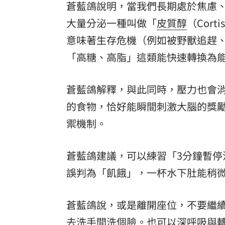
蒼藍鴿說明，當我們長期處於焦慮
大量分泌一種叫做「
皮質醇
（Cor
意味著生存危機（例如被野獸追趕
「高糖、高脂」這類能快速轉換為
蒼藍鴿解釋，與此同時，壓力也會
的食物，恰好能瞬間刺激大腦的獎
禦機制。
蒼藍鴿建議，可以練習「3分鐘暫
誤判為「飢餓」，一杯水下肚能稍
蒼藍鴿說，或是離開座位，不要繼
去洗手間洗個臉。也可以深呼吸與