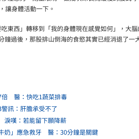
鐘，讓身體活動一下。
要吃東西」轉移到「我的身體現在感覺如何」，大腦
3分鐘過後，那股排山倒海的食慾其實已經消退了一
7倍 醫：快吃1蔬菜排毒
3警訊：肝膽承受不了
 淚嘆：若能留下願降薪
牛奶」應急救牙 醫：30分鐘是關鍵