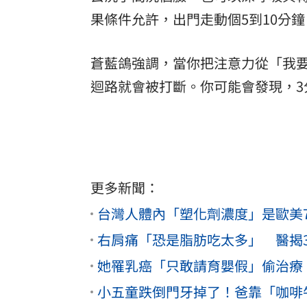
果條件允許，出門走動個5到10分
蒼藍鴿強調，當你把注意力從「我
迴路就會被打斷。你可能會發現，
更多新聞：
台灣人體內「塑化劑濃度」是歐美
右肩痛「恐是脂肪吃太多」 醫揭
她罹乳癌「只敢請育嬰假」偷治療
小五童跌倒門牙掉了！爸靠「咖啡