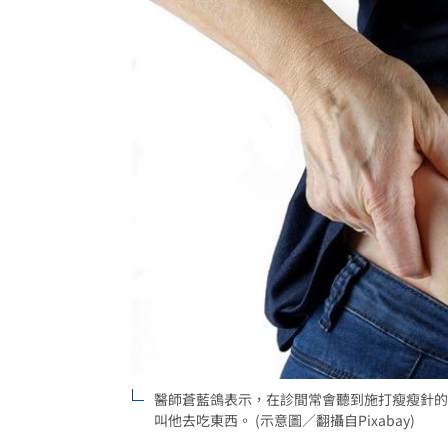
狂冒百顆紅疹非毛囊炎！醫診斷出罕見
颱風還沒到！基隆爆海水倒灌 商家超哀
颱風假宣布了 明「新竹縣8校」停課不停
台灣彩券開獎直播中
20:31
LIVE三立+24小時直播
15:27
三立iNEWS新聞台線上直播
18:00
商場戰國來臨 台中「頂奢大道」逐漸
台彩父親節推新刮刮樂千萬頭獎超「爸
「拍片人的多重宇宙」職涯論壇9/12登
醫師蒼藍鴿表示，在診間常會聽到施打瘦瘦針的
叫他去吃東西。 (示意圖／翻攝自Pixabay)
8國球員齊聚高雄 Formosa 7s掀足球