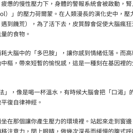
、疲憊的慢性壓力下，身體的警報系統會被啟動，腎
tisol）」的壓力荷爾蒙。在人類漫長的演化史中，壓
、遇到饑荒），為了活下去，皮質醇會促使大腦瘋狂
能量的食物。
消耗大腦中的「多巴胺」，讓你感到情緒低落。而高
勵中樞，帶來短暫的愉悅感，這是一種刻在基因裡的
停法」，像是喝一杯溫水，有時候大腦會把「口渴」
微平復自律神經。
續坐在那個讓你產生壓力的環境裡。站起來走到窗邊
轉移注意力，閉上眼睛，做幾次深長而緩慢的腹式呼