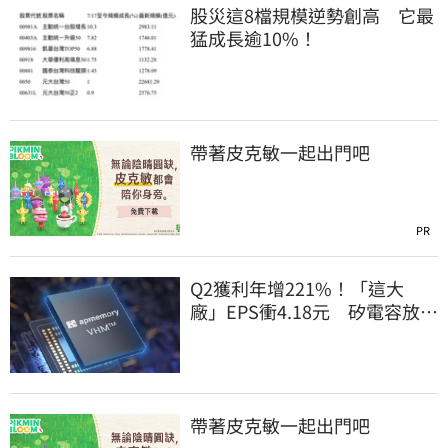
股災這8檔規模逆勢創高 它最
猛成長逾10%！
帶著皮克敏一起出門吧
PR
Q2獲利年增221%！「這大
廠」EPS衝4.18元 矽電容放量
點燃成長引擎
帶著皮克敏一起出門吧