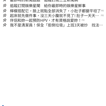
追蹤訂閱娛樂星聞 給你最即時的娛樂星鮮事
檸檬搭配它，臉上斑點全部消失了，小肚子都變平坦了
PR
起床就先做件事，沒三天小腹就不見了! 肚子一天天變
PR
小！
伴侶和妳一起預防HPV，才有資格說愛妳！
PR
我不是清潔員！保全「拒倒垃圾」上班3天被炒 找法院
討公道結果出爐