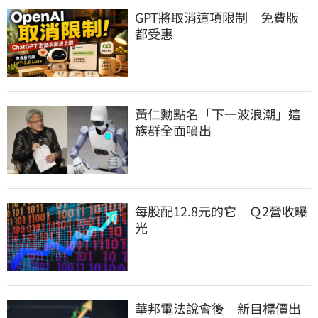
GPT將取消這項限制　免費版
都受惠
黃仁勳點名「下一波浪潮」這
族群全面噴出
每股配12.8元的它　Ｑ2營收曝
光
華邦電法說會後　新目標價出