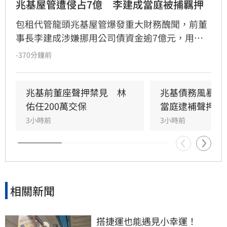
兆基屋管遭侵占7億　李建成當庭被捕羈押
包租代管龍頭兆基屋管爆發重大財務醜聞，前董
事長李建成涉嫌挪用公司債資金逾7億元，用於
個人私用及支付前妻生活費，遭檢方依背信、侵
-370分鐘前
占等罪聲押禁見獲准。共同創辦人林佑任則以
200萬元交保並限制出境。
兆基前董座聲押禁見　林
兆基債務風暴！
佑任200萬交保
當庭逮補聲押禁
3小時前
3小時前
相關新聞
搭捷運也能遇見小幸運！