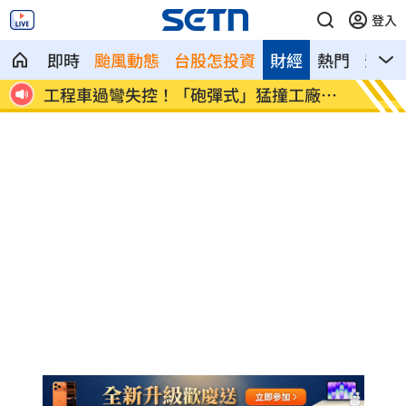
登入
即時
颱風動態
台股怎投資
財經
熱門
影音
災體
工程車過彎失控！「砲彈式」猛撞工廠大
柯志恩
門