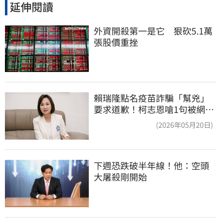
延伸閱讀
外資開殺第一是它　狠砍5.1萬
張股價重挫
賴瑞隆點名疫苗詐騙「幫兇」
要求道歉！柯志恩嗆1句被網罵
爆
(2026年05月20日)
下週恐跌破半年線！他：空頭
大屠殺剛開始