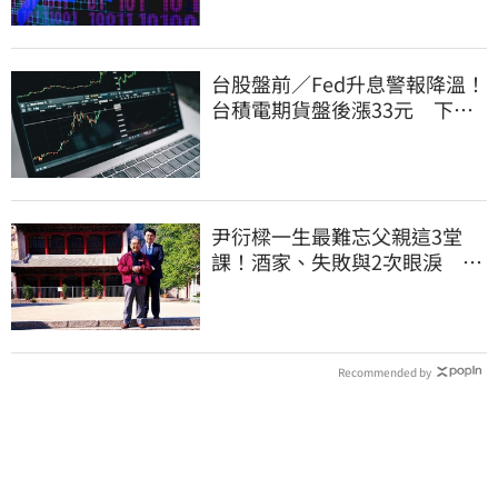
台股盤前／Fed升息警報降溫！
台積電期貨盤後漲33元 下周
反攻關鍵曝光
尹衍樑一生最難忘父親這3堂
課！酒家、失敗與2次眼淚 逼
哭全網
Recommended by