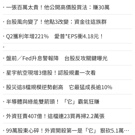
一張百萬太貴！他公開高價股買法：賺30萬
台股風向變了！他點3改變：資金往這族群
Q2獲利年增221% 愛普*EPS衝4.18元！
盤前／Fed升息警報降 台股反攻關鍵曝光
星宇航空現增3億股！認股規畫一次看
股災這8檔規模逆勢創高 它最猛成長逾10%
半導體與綠能雙箭頭！ 「它」霸氣狂賺
外資狂賣407億！這檔連23買再掃2.2萬張
99萬股東心碎！外資開殺第一是「它」 狠砍5.1萬張