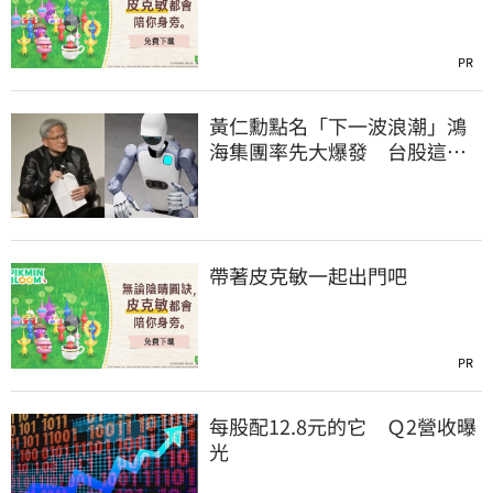
PR
黃仁勳點名「下一波浪潮」鴻
海集團率先大爆發 台股這族
群全面噴出
帶著皮克敏一起出門吧
PR
每股配12.8元的它 Ｑ2營收曝
光