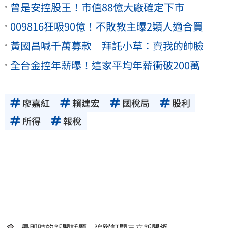
曾是安控股王！市值88億大廠確定下市
009816狂吸90億！不敗教主曝2類人適合買
黃國昌喊千萬募款 拜託小草：賣我的帥臉
全台金控年薪曝！這家平均年薪衝破200萬
廖嘉紅
賴建宏
國稅局
股利
所得
報稅
最即時的新聞話題 追蹤訂閱三立新聞網