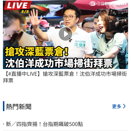
【#直播中LIVE】搶攻深藍票倉！沈伯洋成功市場掃街
拜票
熱門新聞
更多
新／四指齊揚！台指期飆破500點