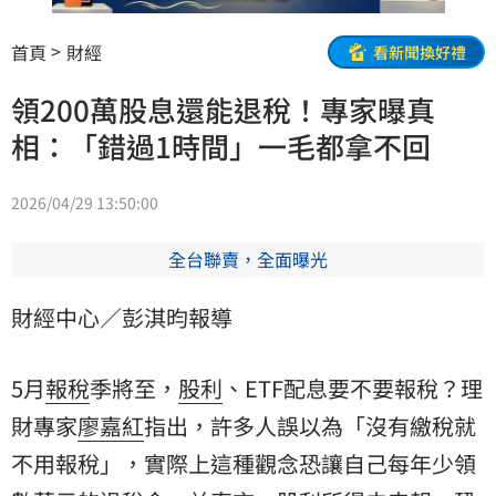
首頁
財經
看新聞換好禮
領200萬股息還能退稅！專家曝真
相：「錯過1時間」一毛都拿不回
2026/04/29 13:50:00
全台聯賣，全面曝光
財經中心／彭淇昀報導
5月
報稅
季將至，
股利
、ETF配息要不要報稅？理
財專家
廖嘉紅
指出，許多人誤以為「沒有繳稅就
不用報稅」，實際上這種觀念恐讓自己每年少領