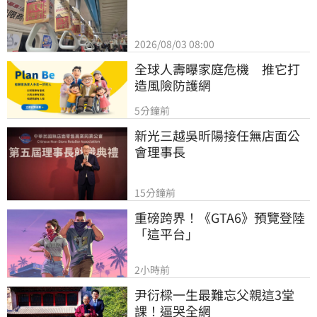
2026/08/03 08:00
全球人壽曝家庭危機　推它打
造風險防護網
5分鐘前
新光三越吳昕陽接任無店面公
會理事長
15分鐘前
重磅跨界！《GTA6》預覽登陸
「這平台」
2小時前
尹衍樑一生最難忘父親這3堂
課！逼哭全網