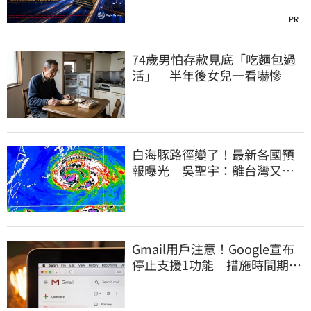
PR
74歲男怕存款見底「吃麵包過
活」 半年後女兒一看嚇慘
白海豚路徑變了！最新各國預
報曝光 吳聖宇：離台灣又更
近一點
Gmail用戶注意！Google宣布
停止支援1功能 措施時間期限
曝光