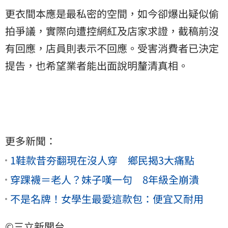
更衣間本應是最私密的空間，如今卻爆出疑似
偷
拍
爭議，實際向遭控網紅及店家求證，截稿前沒
有回應，店員則表示不回應。受害消費者已決定
提告，也希望業者能出面說明釐清真相。
更多新聞：
1鞋款昔夯翻現在沒人穿 鄉民揭3大痛點
穿踝襪＝老人？妹子嘆一句 8年級全崩潰
不是名牌！女學生最愛這款包：便宜又耐用
©三立新聞台