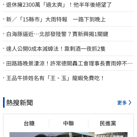
退休擁2300萬「過太爽」！他半年後絕望了
新／「15縣市」大雨特報 一路下到晚上
白海豚逼近…北部發陸警？賈新興揭1關鍵
達人公開0成本滅蟑法！靠剩酒一夜抓2隻
田路路晚景淒涼！許常德開轟工會理事長曹雨婷不忍
了：別只包紅包慰問
王品牛排姓名有「王、玉」龍蝦免費吃！
熱搜新聞
更多
台糖
中聯
民進黨