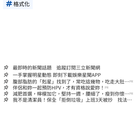
格式化
最即時的新聞話題 追蹤訂閱三立新聞網
一手掌握明星動態 即刻下載娛樂星聞APP
腹部脂肪的「剋星」找到了，常吃這幾物，吃走大肚
PR
囊，瘦出小蠻腰
伴侶和妳一起預防HPV，才有資格說愛妳！
PR
減肥首選，檸檬加它，堅持一週，腰細了，瘦到你懷疑
PR
人生
我不是清潔員！保全「拒倒垃圾」上班3天被炒 找法院
討公道結果出爐