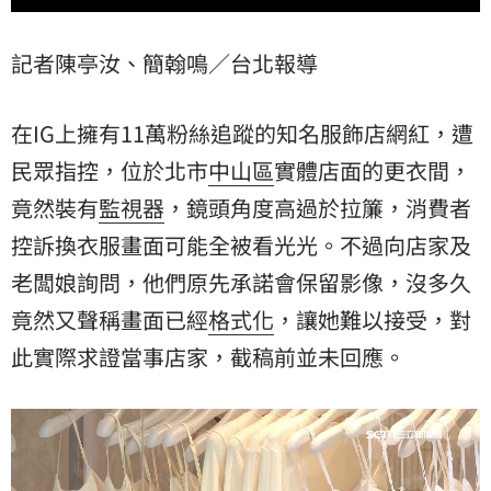
記者陳亭汝、簡翰鳴／台北報導
在IG上擁有11萬粉絲追蹤的知名服飾店網紅，遭
民眾指控，位於北市
中山區
實體店面的更衣間，
竟然裝有
監視器
，鏡頭角度高過於拉簾，消費者
控訴換衣服畫面可能全被看光光。不過向店家及
老闆娘詢問，他們原先承諾會保留影像，沒多久
竟然又聲稱畫面已經
格式化
，讓她難以接受，對
此實際求證當事店家，截稿前並未回應。