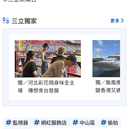
三立獨家
更多
獨／颱風攪局
獨／河北彩花現身味全主
變香港又遇故
場　傳想來台發展
監視器
網紅服飾店
中山區
偷拍