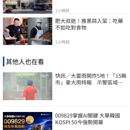
1小時前
肥大叔逝！推黑蒜入菜：吃藥
不如吃對食物
1小時前
其他人也在看
快訊／大雷雨開炸5地！「15縣
市」豪大雨特報 示警區域曝
光
009829掌握AI關鍵 大華韓國
KOSPI 50今強勢開募