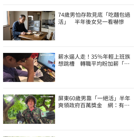
74歲男怕存款見底「吃麵包過
活」 半年後女兒一看嚇慘
薪水逼人走！35％年輕上班族
想跳槽 轉職平均盼加薪「破
萬元」
屏東60歲男靠「一絕活」半年
爽領政府百萬獎金 網：有人
要組隊賺錢嗎？