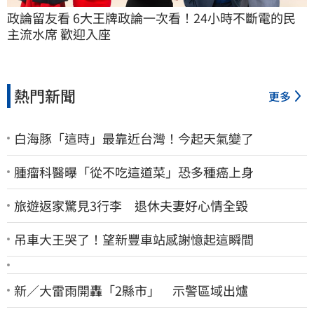
政論留友看 6大王牌政論一次看！24小時不斷電的民
主流水席 歡迎入座
熱門新聞
更多
白海豚「這時」最靠近台灣！今起天氣變了
腫瘤科醫曝「從不吃這道菜」恐多種癌上身
旅遊返家驚見3行李 退休夫妻好心情全毀
吊車大王哭了！望新豐車站感謝憶起這瞬間
新／大雷雨開轟「2縣市」 示警區域出爐