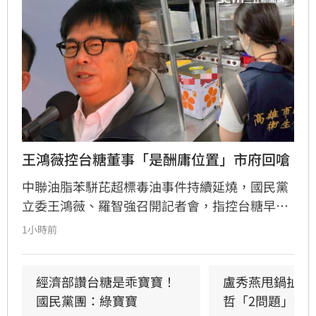
王鴻薇控台糖董事「是酬庸位置」市府回嗆
中聯油脂苯駢芘超標毒油事件持續延燒，國民黨
立委王鴻薇、羅智強召開記者會，指控台糖早在
五月即知情卻隱匿不報，並質疑台糖董事會淪為
1小時前
民進黨酬庸工具，點名多位董事背景與綠營關係
密切。對此，高雄市政府發言人符瑋玲嚴正駁
回，強調陳其邁市長未曾推薦台糖人事，呼籲勿
經濟部讚台糖是乖寶寶！
盧秀燕甩鍋扯台
惡意抹黑。同時，高市府反擊指出王鴻薇曾收受
國民黨團：綠寶寶
哲「2問題」打