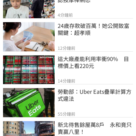
4分鐘前
24歲存款破百萬！她公開致富
關鍵：超孝順
12分鐘前
這大廠產能利用率衝90%　目
標價上看220元
14分鐘前
勞動部：Uber Eats疊單計算方
式違法
55分鐘前
新北待售餘屋萬8戶　永和竟只
賣贏八里！