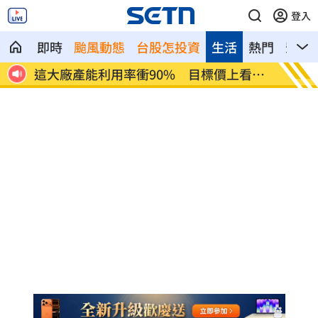
登入
即時
颱風動態
台股怎投資
生活
熱門
影音
看
埃及知名女星涉毒被判死 引發社會震驚
桃園聯