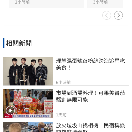
遭重罰的南僑油脂政治獻金，質疑其發言動機。
2小時前
3小時前
雙方陣營針對台糖人事布局與食安通報責任展開
激烈政治攻防，事件背後的政治角力與食安疑雲
恐將持續擴大，民眾對於食安把關的信任度亦備
受挑戰。
相關新聞
理想混蛋號召粉絲跨海追星吃
美食！
6小時前
市場到酒場料理！可果美蕃茄
醬創無限可能
1天前
放火垃圾山找相機！民宿稱誤
認按摩棒網怒