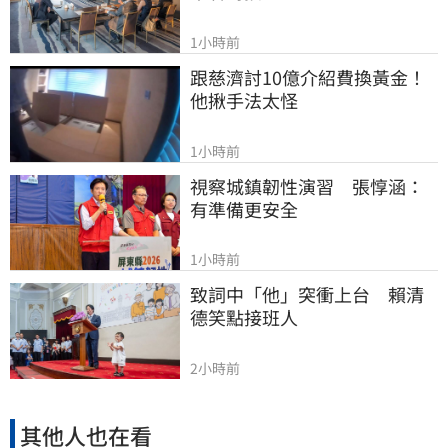
1小時前
跟慈濟討10億介紹費換黃金！
他揪手法太怪
1小時前
視察城鎮韌性演習　張惇涵：
有準備更安全
1小時前
致詞中「他」突衝上台　賴清
德笑點接班人
2小時前
其他人也在看