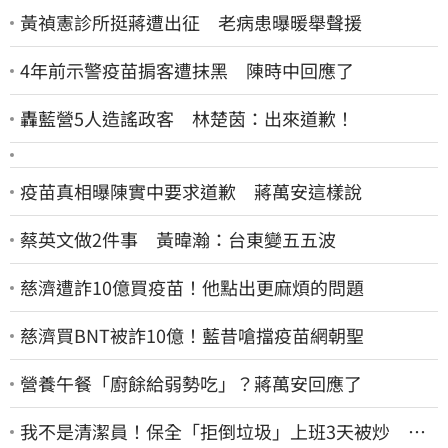
黃禎憲診所挺蔣遭出征 老病患曝暖舉聲援
4年前示警疫苗掮客遭抹黑 陳時中回應了
轟藍營5人造謠政客 林楚茵：出來道歉！
疫苗真相曝陳實中要求道歉 蔣萬安這樣說
蔡英文做2件事 黃暐瀚：台東變五五波
慈濟遭詐10億買疫苗！他點出更麻煩的問題
慈濟買BNT被詐10億！藍昔嗆擋疫苗網朝聖
營養午餐「廚餘給弱勢吃」？蔣萬安回應了
我不是清潔員！保全「拒倒垃圾」上班3天被炒 找