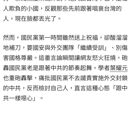
人欺負的小國，反觀那些先前跟著唱衰台灣的
人，現在臉都丟光了。
然而，國民黨第一時間雖然送上祝福，卻酸溜溜
地補刀，要國安與外交團隊「繼續受訓」、別傷
害國格尊嚴。這番言論瞬間讓網友怒火狂燒，砲
轟國民黨老是跟著中共的節奏起舞。學者
葉耀元
也重砲轟擊，痛批國民黨不去譴責實施外交封鎖
的中共，反而檢討自己人，直言這種心態「跟中
共一樣噁心」。