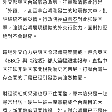
外交部與國台辦氣急敗壞，狂轟賴清德此行是
「外竄」，甚至拿台灣剛發生的地震做文章，批
評總統不顧災情。行政院長
卓榮泰
對此強硬回
擊，強調台灣展現穩健的外交行動力，面對打壓
絕對不會退縮。
這場外交角力更讓國際媒體高度警戒，包含英國
《BBC》與《路透》都大篇幅跟進報導，直指中
國狂砍非洲國家關稅獨漏史瓦帝尼，打壓台灣生
存空間的手段已經引發歐美強烈擔憂。
財經網紅
胡采蘋
也忍不住開酸，原本這只是一趟
尋常出訪，硬生生被共產黨搞成全台矚目的大
秀，新聞熱度瞬間炸鍋！她大讚台灣早已不是任