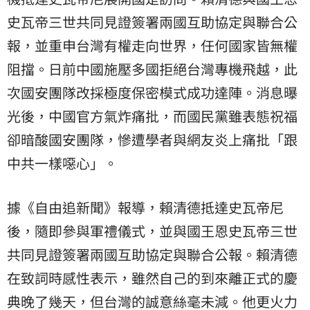
史瓦帝三世
共同見證簽署兩國互助協定與聯合公
報，並重申台灣有權走向世界，任何國家皆無權
阻擋。日前中國施壓多國拒絕台灣專機飛越，此
次國安團隊改採極度保密模式成功達陣。消息曝
光後，中國官方氣炸痛批，而國民黨雖表態祝福
卻暗酸國安團隊，慘遭學者與網友炎上痛批「跟
中共一樣噁心」。
據《自由追新聞》報導，賴清德抵達史瓦帝尼
後，隨即參與軍禮儀式，並與國王恩史瓦帝三世
共同見證簽署兩國互助協定與聯合公報。賴清德
在致詞時感性表示，雖然自己的到來離正式的慶
典晚了幾天，但台灣的誠意絲毫未減。他更火力