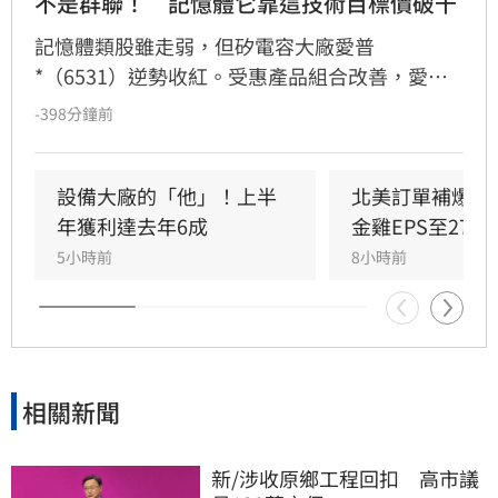
不是群聯！　記憶體它靠這技術目標價破千
記憶體類股雖走弱，但矽電容大廠愛普
*（6531）逆勢收紅。受惠產品組合改善，愛普
第2季每股純益達4.18元。展望第3季，因記憶體
-398分鐘前
價格上漲及整合被動元件放量，法人預估單季每
股純益可達6.18元。隨IoT RAM及矽電容等三大
產品線成長動能明確，法人看好2026年起進入爆
設備大廠的「他」！上半
北美訂單補爆　
發期，2027年獲利更有望挑戰每股逾35元。看好
年獲利達去年6成
金雞EPS至27.1
長線基本面，多家法人紛紛調升目標價，最高上
5小時前
8小時前
看1430元。惟投資人仍需留意晶圓代工產能及匯
率波動等潛在風險。投資一定有風險，決策前請
審慎評估。
相關新聞
新/涉收原鄉工程回扣　高市議