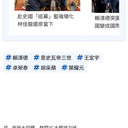
赴史國「這幕」藍嗆矮化　
賴清德突圍出
林佳龍還原當下
國變成國際笑
賴清德
恩史瓦帝三世
王定宇
卓榮泰
胡采蘋
葉耀元
改版大回饋 熱門3C大獎接力送