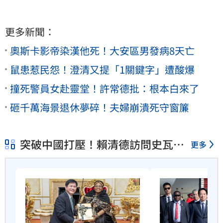
更多新聞：
奧斯卡影帝染漢他死！大安區男發病8天亡
鼠患惹民怨！澄清又提「1關鍵字」遭酸爆
撞死警員女赴靈堂！許常德批：根本白來了
砸千萬海景退休夢碎！夫婦崩潰死守窗簾
突破中國打壓！賴清德訪問史瓦帝
更多
尼