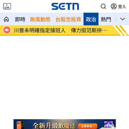
登入
即時
颱風動態
台股怎投資
政治
熱門
影音
家補
川普未明確指定接班人 傳力挺范斯拚
美情報
2028
國