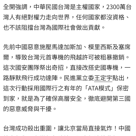
全開強調，中華民國台灣是主權國家，2300萬台
灣人有絕對權力走向世界，任何國家都沒資格、
也不該阻擋台灣為國際社會做出貢獻。
先前中國惡意施壓馬達加斯加、模里西斯及塞席
爾，導致台灣元首專機的飛越許可被粗暴撤銷。
這次國安團隊祭出奇招，直接改搭史國專機，一
路靜默飛行成功達陣。民進黨立委
王定宇
點出，
這次行動採用國際行之有年的「ATA模式」保密
到家，就是為了確保高層安全，徹底避開第三國
的惡意威脅與干擾。
台灣成功殺出重圍，讓北京當局直接氣炸！中國