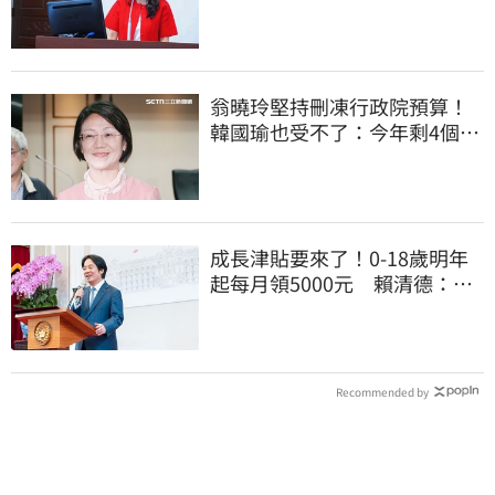
客出來道歉
翁曉玲堅持刪凍行政院預算！
韓國瑜也受不了：今年剩4個月
你思考一下
成長津貼要來了！0-18歲明年
起每月領5000元 賴清德：此
時不生更待何時
Recommended by