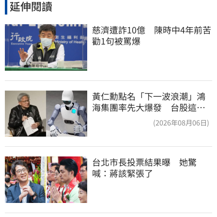
延伸閱讀
慈濟遭詐10億　陳時中4年前苦
勸1句被罵爆
黃仁勳點名「下一波浪潮」鴻
海集團率先大爆發 台股這族
群全面噴出
(2026年08月06日)
台北市長投票結果曝　她驚
喊：蔣該緊張了