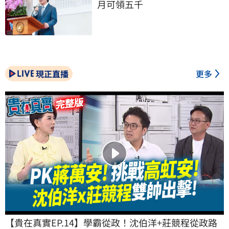
月可領五千
現正直播
更多
【貴在真實EP.14】學霸從政！沈伯洋+莊競程從政路