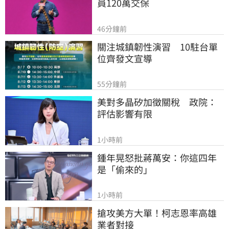
員120萬交保
46分鐘前
關注城鎮韌性演習　10駐台單
位齊發文宣導
55分鐘前
美對多晶矽加徵關稅　政院：
評估影響有限
1小時前
鍾年晃怒批蔣萬安：你這四年
是「偷來的」
1小時前
搶攻美方大單！柯志恩率高雄
業者對接