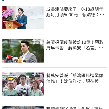
成長津貼要來了！0-18歲明年
起每月領5000元 賴清德：此
時不生更待何時
慈濟採購疫苗被詐10億！蔡政
府早示警 蔣萬安「名言」翻
車被酸爆
蔣萬安曾喊「慈濟跟民進黨你
信誰」！沈伯洋批：現在被發
現是胡扯
慈濟遭詐10.6億！名醫「神比