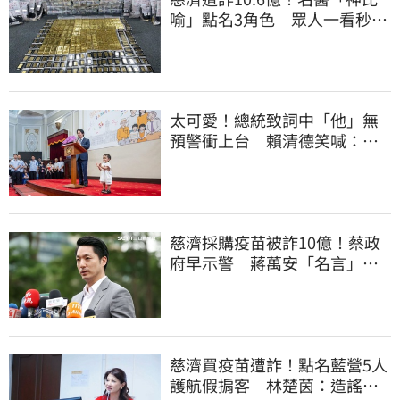
喻」點名3角色 眾人一看秒懂
讚：好傳神
太可愛！總統致詞中「他」無
預警衝上台 賴清德笑喊：卸
任再交棒給你
慈濟採購疫苗被詐10億！蔡政
府早示警 蔣萬安「名言」翻
車被酸爆
慈濟買疫苗遭詐！點名藍營5人
護航假掮客 林楚茵：造謠政