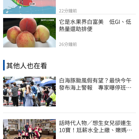
22分鐘前
它是水果界白富美　低GI、低
熱量還助排便
26分鐘前
其他人也在看
白海豚颱風假有望？最快今午
發布海上警報 專家曝停班停
課機率
話時代人物／想生女兒卻連生
10寶！尪薪水全上繳、嫩媽吐
心聲：不生了