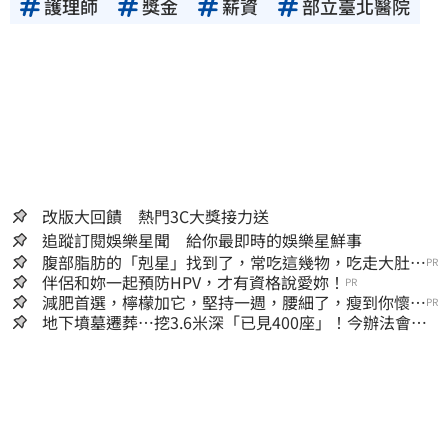
護理師
獎金
薪資
部立臺北醫院
改版大回饋 熱門3C大獎接力送
追蹤訂閱娛樂星聞 給你最即時的娛樂星鮮事
腹部脂肪的「剋星」找到了，常吃這幾物，吃走大肚
PR
囊，瘦出小蠻腰
伴侶和妳一起預防HPV，才有資格說愛妳！
PR
減肥首選，檸檬加它，堅持一週，腰細了，瘦到你懷疑
PR
人生
地下墳墓遷葬…挖3.6米深「已見400座」！今辦法會安
撫祖先