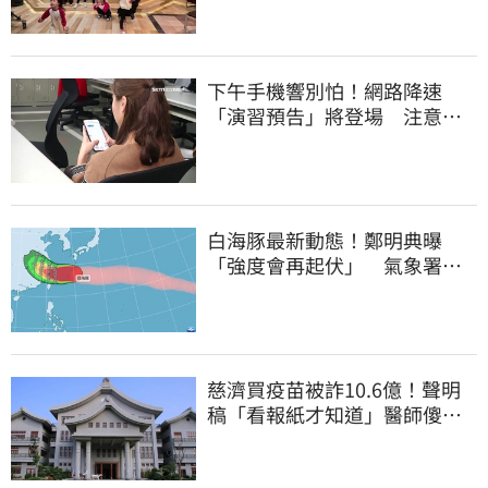
下午手機響別怕！網路降速
「演習預告」將登場 注意事
項一覽
白海豚最新動態！鄭明典曝
「強度會再起伏」 氣象署：
不排除發陸警
慈濟買疫苗被詐10.6億！聲明
稿「看報紙才知道」醫師傻
眼：太瞎了