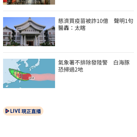
慈濟買疫苗被詐10億　聲明1句
醫轟：太瞎
氣象署不排除發陸警　白海豚
恐掃過2地
現正直播