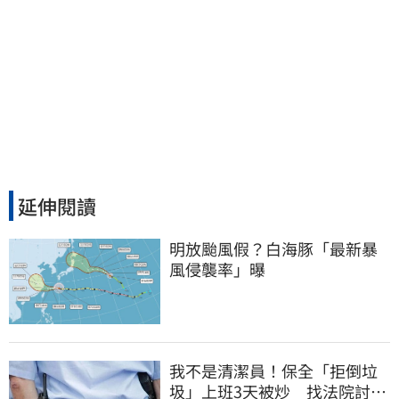
延伸閱讀
明放颱風假？白海豚「最新暴
風侵襲率」曝
我不是清潔員！保全「拒倒垃
圾」上班3天被炒 找法院討公