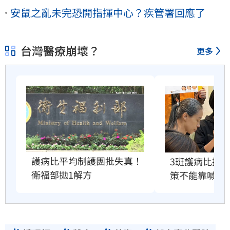
安鼠之亂未完恐開指揮中心？疾管署回應了
台灣醫療崩壞？
更多
護病比平均制護團批失真！
3班護病比提早
衛福部拋1解方
策不能靠喊價