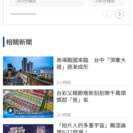
回應已卸任逾二十年，認為田路路弄錯對象。此
-283分鐘前
-266分鐘前
次事件不僅揭開演藝工會內部長期累積的恩怨，
也再度引發大眾對於資深藝人權益與工會運作透
明度的廣泛討論與高度關注。
相關新聞
商場戰國來臨　台中「頂奢大
道」逐漸成形
2小時前
台彩父親節推新刮刮樂千萬頭
獎超「爸」氣
2小時前
「拍片人的多重宇宙」職涯論
壇9/12登場！