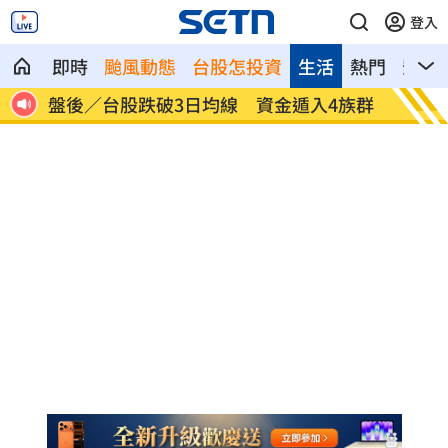
登入
即時
颱風動態
台股怎投資
生活
熱門
影音
範圍
盤後／台股跌破3日均線 資金遁入4族群
交談7