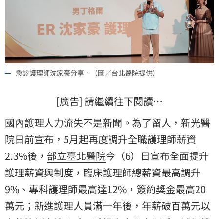
急診護理師沈家豪分享。（圖／台北醫院提供）
[廣告] 請繼續往下閱讀…
國內護理人力流失不是新聞。為了留人，新光醫
院日前宣布，5月起再度調升全職
護理師
薪資
2.3%後，
部立臺北醫院
今（6）日宣布全面提升
護理薪資與制度，臨床護理師總薪資最高調升
9%、專科護理師最高達12%，簽約
獎金
最高20
萬元；新進護理人員滿一年後，年薪破百萬元以