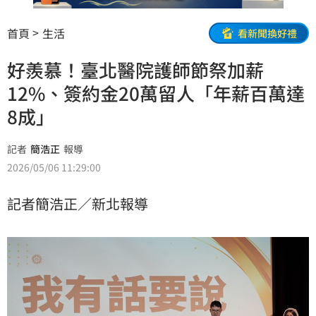
首頁
生活
看新聞換好禮
好羨慕！臺北醫院護師節祭加薪
12%、簽約金20萬留人「年薪百萬達
8成」
記者
簡浩正
報導
2026/05/06 11:29:00
記者簡浩正／新北報導