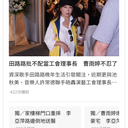
田路路批不配當工會理事長　曹雨婷不忍了
資深歌手田路路晚年生活引發關注，近期更與池
秋美、音樂人許常德聯手砲轟演藝工會理事長曹
雨婷，質疑其未善盡照顧資深藝人之責，且工會
-422分鐘前
財務與會費流向不明。田路路今早更透過直播公
開點名曹雨婷，並呼籲前工會理事長姜厚任出面
說明，演藝圈內部矛盾隨之引爆。針對連日指
獨／家樓梯門口重摔　李
獨／曹雨婷爆拿
控，曹雨婷態度低調表示無需回應；而姜厚任則
亞萍路邊倒地送醫
豪宅　李亞萍發