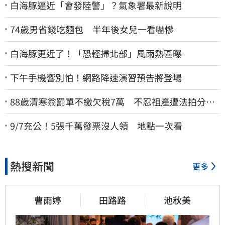
白海豚逼近「會發陸警」？氣象署最新說明
74歲男省錢吃麵包 半年後女兒一看嚇慘
白海豚更近了！「恐輕掃北部」風雨熱區曝
下午手機響別怕！網路降速演習預告將登場
88歲清寒翁罰單不繳欠稅7萬 不忍祖產遭法拍分
割 家族按月代繳償債
9/7充公！5張千萬發票沒人領 地點一次看
熱搜新聞
更多
曹雨婷
田路路
池秋美