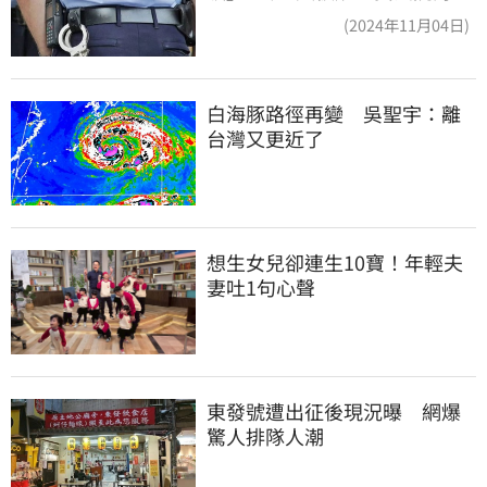
道結果出爐
(2024年11月04日)
白海豚路徑再變　吳聖宇：離
台灣又更近了
想生女兒卻連生10寶！年輕夫
妻吐1句心聲
東發號遭出征後現況曝　網爆
驚人排隊人潮