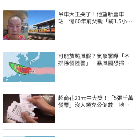
吊車大王哭了！他望新豐車
站 憶60年前父親「騎1.5小時
單車載他圓夢」
可能放颱風假？氣象署曝「不
排除發陸警」 暴風圈恐掃過2
地
超商花21元中大獎！「5張千萬
發票」沒人領充公倒數 地點
明細一次看