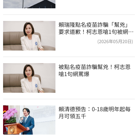
賴瑞隆點名疫苗詐騙「幫兇」
要求道歉！柯志恩嗆1句被網罵
爆
(2026年05月20日)
被點名疫苗詐騙幫兇！柯志恩
嗆1句網罵爆
賴清德預告：0-18歲明年起每
月可領五千