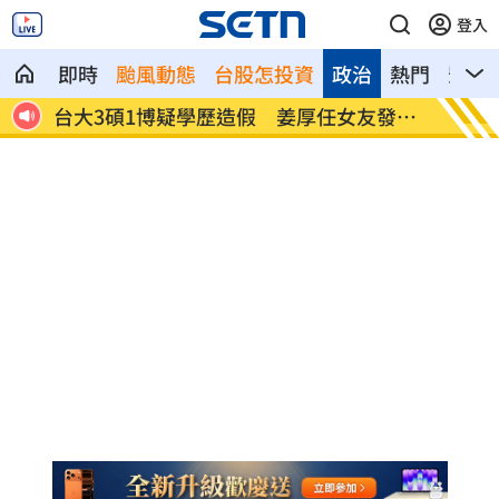
登入
即時
颱風動態
台股怎投資
政治
熱門
影音
發聲
發新冠藥拉票！郭再添陸妻二審下場慘
父親節
盾