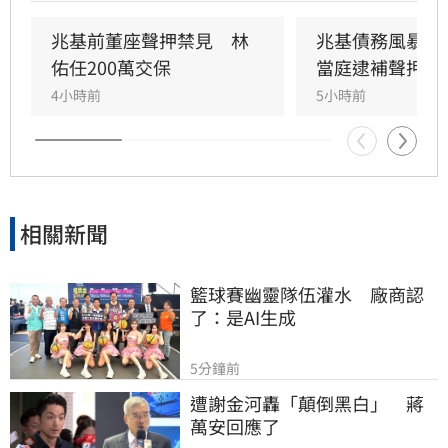
200萬元交保並限制出境。
兆基前董座聲押禁見　林
兆基債務風暴！
佑任200萬交保
當庭逮補聲押禁
4小時前
5小時前
相關新聞
籃球賽幽靈隊伍灌水　廠商認
了：是AI生成
5分鐘前
遭謝金河轟「顛倒黑白」　蔣
萬安回應了