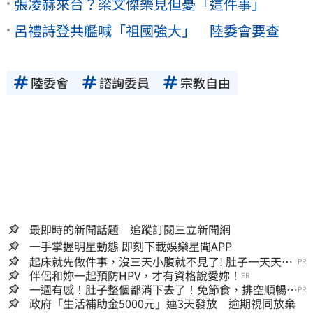
張凌赫來台？梁文傑樂見但憂「這件事」
呂禮詩登共艦喊「祖國強大」 陸委會要查
陸委會
諮詢委員
宗教自由
最即時的新聞話題 追蹤訂閱三立新聞網
一手掌握明星動態 即刻下載娛樂星聞APP
起床就先做件事，沒三天小腹就不見了! 肚子一天天變
PR
小！
伴侶和妳一起預防HPV，才有資格說愛妳！
PR
一週有感！肚子整個都消下去了！免節食，排空順暢就
PR
夠
政府「生活補助金5000元」連3天發放 逾期視同放棄