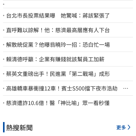
台北市長投票結果曝 她驚喊：蔣該緊張了
直呼難以諒解！他：慈濟最高層應有人下台
解散統促黨？他曝翁曉玲一招：恐白忙一場
賴清德呼籲：企業有賺錢就該幫員工加薪
蔡英文重磅出手！民進黨「第二戰場」成形
高雄轎車暴衝撞12車！賓士S500擋下夜市浩劫 車
主大度：車再買就有
慈濟遭詐10.6億！醫「神比喻」眾一看秒懂
熱搜新聞
更多