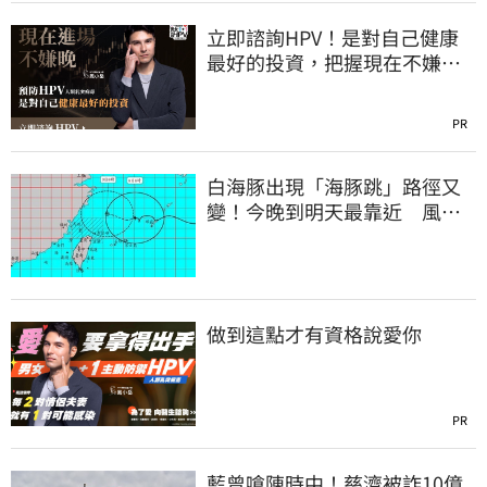
立即諮詢HPV！是對自己健康
最好的投資，把握現在不嫌
晚！
PR
白海豚出現「海豚跳」路徑又
變！今晚到明天最靠近 風雨
搖滾區曝光
做到這點才有資格說愛你
PR
藍曾嗆陳時中！慈濟被詐10億