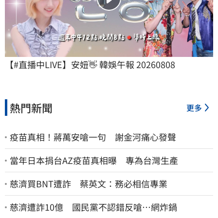
【#直播中LIVE】安妞👋 韓娛午報 20260808
熱門新聞
更多
疫苗真相！蔣萬安嗆一句 謝金河痛心發聲
當年日本捐台AZ疫苗真相曝 專為台灣生產
慈濟買BNT遭詐 蔡英文：務必相信專業
慈濟遭詐10億 國民黨不認錯反嗆⋯網炸鍋