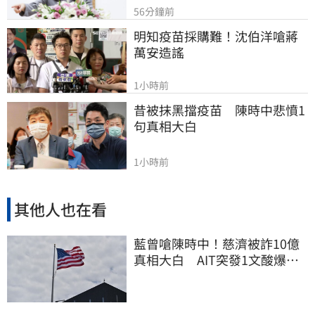
56分鐘前
明知疫苗採購難！沈伯洋嗆蔣
萬安造謠
1小時前
昔被抹黑擋疫苗　陳時中悲憤1
句真相大白
1小時前
其他人也在看
藍曾嗆陳時中！慈濟被詐10億
真相大白 AIT突發1文酸爆…
他笑：真的很會