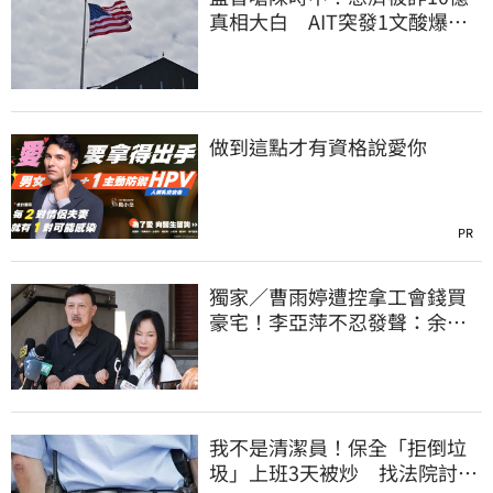
真相大白 AIT突發1文酸爆…
他笑：真的很會
做到這點才有資格說愛你
PR
獨家／曹雨婷遭控拿工會錢買
豪宅！李亞萍不忍發聲：余天
管工會都貼錢
我不是清潔員！保全「拒倒垃
圾」上班3天被炒 找法院討公