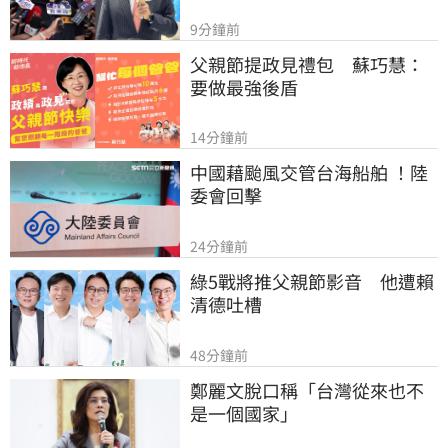
9分鐘前
父親節提政見禮包　蘇巧慧：
要做最強後盾
14分鐘前
中國藉颱風交管台海船舶 ！陸
委會回擊
24分鐘前
綠5戰將推父親節影音　他遭賴
清德吐槽
48分鐘前
鄭麗文脫口稱「台灣從來也不
是一個國家」