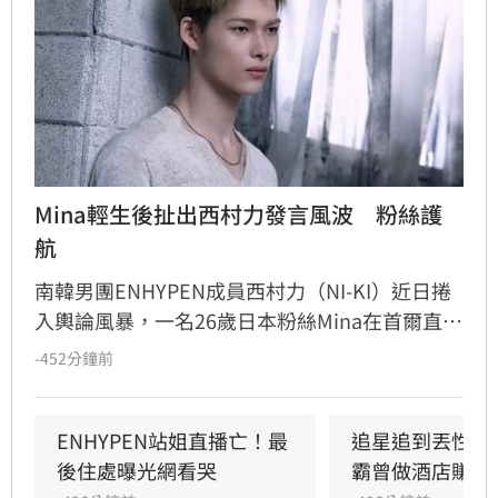
Mina輕生後扯出西村力發言風波　粉絲護
航
南韓男團ENHYPEN成員西村力（NI-KI）近日捲
入輿論風暴，一名26歲日本粉絲Mina在首爾直播
期間輕生身亡。事件起因於西村力直播時提及
-452分鐘前
「部分粉絲只想獲關注」，被外界質疑是在影射
Mina，導致她遭到網路霸凌。儘管粉絲後援會發
聲護航，強調西村力並非針對特定個人，但仍引
ENHYPEN站姐直播亡！最
追星追到丟性命
發極大爭議。目前南韓警方已介入調查Mina死
後住處曝光網看哭
霸曾做酒店賺破