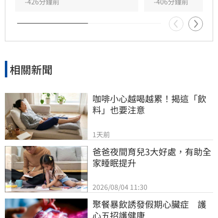
因，強調案件仍在釐清中，尚無法將悲劇歸因於
-426分鐘前
-406分鐘前
單一事件，而西村力與所屬經紀公司對此尚未作
出正式回應。這起悲劇也再度引發社會對於網路
霸凌與粉絲文化界線的深刻討論。
相關新聞
咖啡小心越喝越累！揭這「飲
料」也要注意
1天前
爸爸夜間育兒3大好處，有助全
家睡眠提升
2026/08/04 11:30
聚餐暴飲誘發假期心臟症　護
心五招護健康