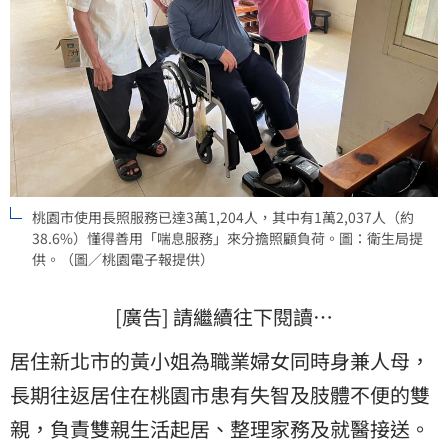
桃園市使用長照服務已達3萬1,204人，其中有1萬2,037人（約
38.6%）懂得善用「喘息服務」來分擔照顧負荷。圖：衛生局提
供。（圖／桃園電子報提供）
[廣告] 請繼續往下閱讀…
居住新北市的黃小姐為職業婦女同時身兼人母，
長期往返居住在桃園市患有失智及肢體不便的雙
親，負責雙親生活起居、整理家務及就醫接送。