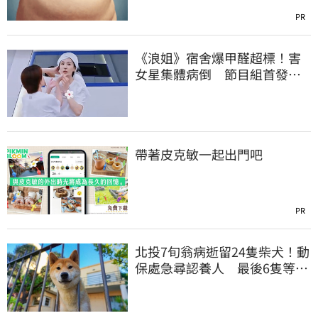
PR
《浪姐》宿舍爆甲醛超標！害
女星集體病倒 節目組首發聲
回應了
帶著皮克敏一起出門吧
PR
北投7旬翁病逝留24隻柴犬！動
保處急尋認養人 最後6隻等新
主人