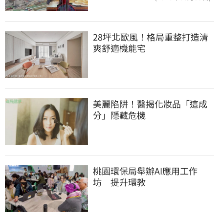
28坪北歐風！格局重整打造清
爽舒適機能宅
美麗陷阱！醫揭化妝品「這成
分」隱藏危機
桃園環保局舉辦AI應用工作
坊　提升環教