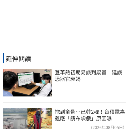
延伸閱讀
登革熱初期易誤判感冒　延誤
恐器官衰竭
挖到童骨…已葬2魂！台積電嘉
義廠「請布袋戲」原因曝
(2026年08月05日)