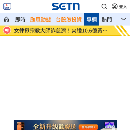
登入
即時
颱風動態
台股怎投資
專欄
熱門
影音
臟驟
女律揪宗教大師詐慈濟！爽睡10.6億黃金
台男星
堆