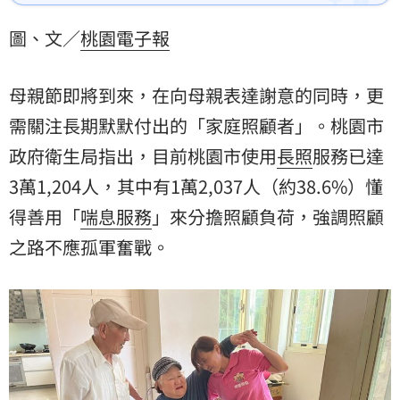
員到宅協助，讓身兼人母與職業婦女的她能兼顧工作與
家庭。長照服務涵蓋居家、社區及機構等多樣形式，聘
圖、文／
桃園電子報
有外籍看護者亦可搭配短期替代照顧。若有需求可撥打
1966專線，讓專業服務成為母親節最安心的禮物，為照
顧者找回生活空間。
母親節即將到來，在向母親表達謝意的同時，更
需關注長期默默付出的「家庭照顧者」。
桃園市
政府衛生局
指出，目前桃園市使用
長照
服務已達
3萬1,204人，其中有1萬2,037人（約38.6%）懂
得善用「
喘息服務
」來分擔照顧負荷，強調照顧
之路不應孤軍奮戰。