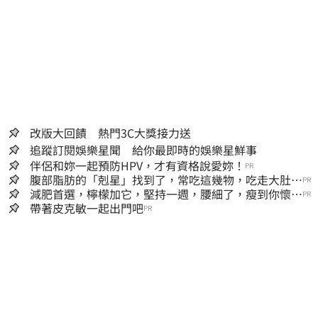
改版大回饋 熱門3C大獎接力送
追蹤訂閱娛樂星聞 給你最即時的娛樂星鮮事
伴侶和妳一起預防HPV，才有資格說愛妳！
PR
腹部脂肪的「剋星」找到了，常吃這幾物，吃走大肚
PR
囊，瘦出小蠻腰
減肥首選，檸檬加它，堅持一週，腰細了，瘦到你懷疑
PR
人生
帶著皮克敏一起出門吧
PR