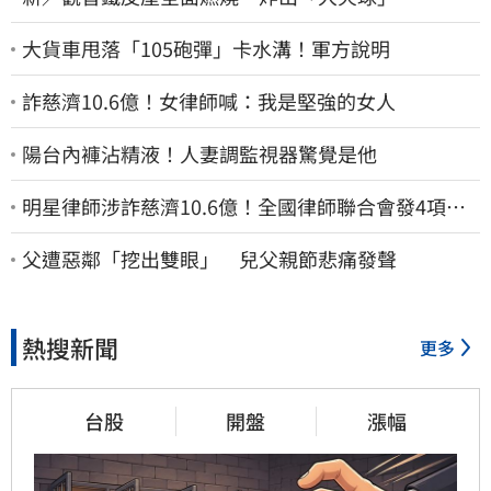
大貨車甩落「105砲彈」卡水溝！軍方說明
詐慈濟10.6億！女律師喊：我是堅強的女人
陽台內褲沾精液！人妻調監視器驚覺是他
明星律師涉詐慈濟10.6億！全國律師聯合會發4項聲
明 予以最嚴厲譴責
父遭惡鄰「挖出雙眼」 兒父親節悲痛發聲
熱搜新聞
更多
台股
開盤
漲幅