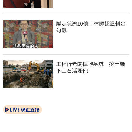
騙走慈濟10億！律師超諷刺金
句曝
工程行老闆掉地基坑　挖土機
下土石活埋他
現正直播