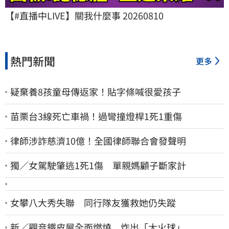
【#直播中LIVE】關我什麼事 20260810
熱門新聞
更多
疑棄養8孩童母傳返家！貼字條喊很愛孩子
苗栗台3線死亡車禍！過彎撞燈桿1死1重傷
律師涉詐慈濟10億！全國律師聯合會發聲明
獨／女駕駛肇逃1死1傷 單親媽顧子斷家計
女攀八大秀失聯 同行隊友獲救她仍失蹤
新／觀音鐵皮屋全面燃燒 炸出「大火球」