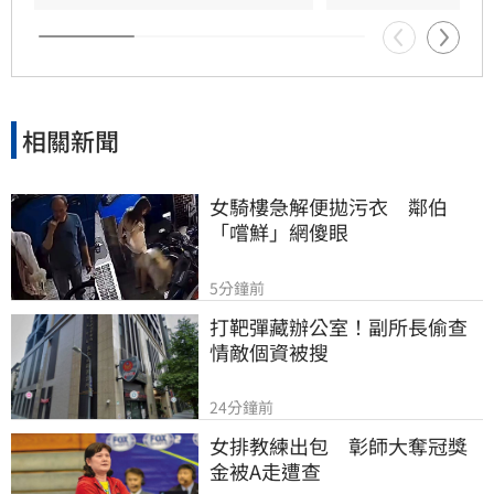
相關新聞
女騎樓急解便拋污衣　鄰伯
「嚐鮮」網傻眼
5分鐘前
打靶彈藏辦公室！副所長偷查
情敵個資被搜
24分鐘前
女排教練出包　彰師大奪冠獎
金被A走遭查