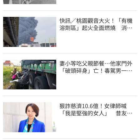
快訊／桃園觀音大火！「有機
溶劑區」起火全面燃燒 消
防：危險物質多
妻小等吃父親節餐⋯他家門外
「破頭碎身」亡！毒駕男一路
向南撞死人收押
狠詐慈濟10.6億！女律師喊
「我是堅強的女人」 昔友人
曝：她疫情突神隱