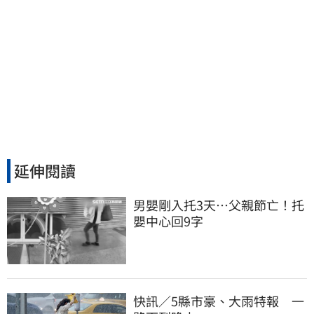
延伸閱讀
男嬰剛入托3天…父親節亡！托
嬰中心回9字
快訊／5縣市豪、大雨特報 一