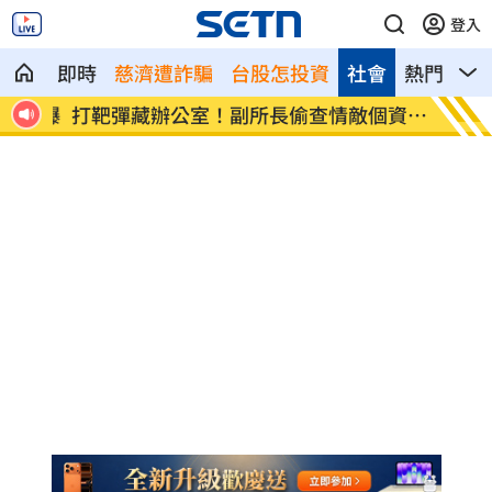
登入
即時
慈濟遭詐騙
台股怎投資
社會
熱門
影
區域曝
打靶彈藏辦公室！副所長偷查情敵個資被
肥大叔
搜