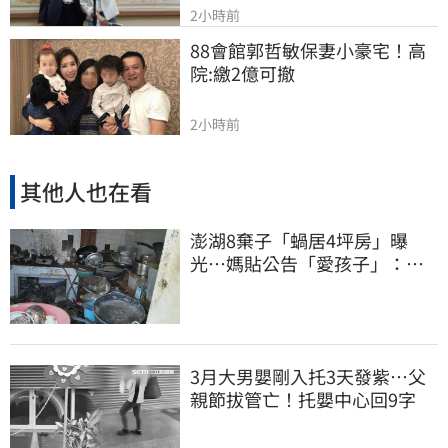
2小時前
88會館郭哲敏保妻小豪宅！高
院:繳2億可撤
2小時前
其他人也在看
澎湖8棄子「蝸居4坪房」曝
光⋯媽貼公告「愛孩子」：還
平靜生活！網炸鍋
3月大男嬰剛入托3天發紫…父
親節拔管亡！托嬰中心回9字