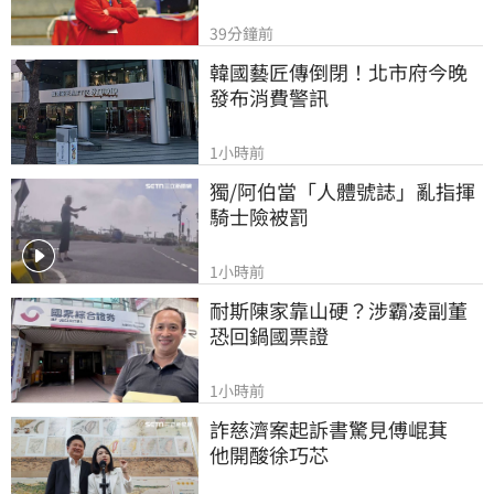
39分鐘前
韓國藝匠傳倒閉！北市府今晚
發布消費警訊
1小時前
獨/阿伯當「人體號誌」亂指揮 
騎士險被罰
1小時前
耐斯陳家靠山硬？涉霸凌副董
恐回鍋國票證
1小時前
詐慈濟案起訴書驚見傅崐萁　
他開酸徐巧芯