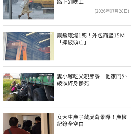
路下到晚上
(2026年07月28日)
鋼鐵廠爆1死！外包商墜15Ｍ
「摔破頭亡」
妻小等吃父親節餐　他家門外
破頭碎身慘死
女大生產子藏屍背景曝！產檢
紀錄全空白