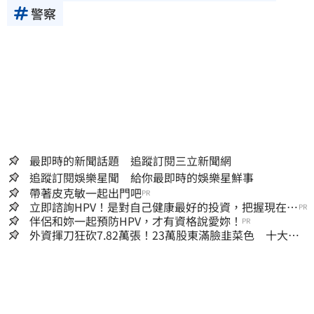
警察
最即時的新聞話題 追蹤訂閱三立新聞網
追蹤訂閱娛樂星聞 給你最即時的娛樂星鮮事
帶著皮克敏一起出門吧
PR
立即諮詢HPV！是對自己健康最好的投資，把握現在不
PR
嫌晚！
伴侶和妳一起預防HPV，才有資格說愛妳！
PR
外資揮刀狂砍7.82萬張！23萬股東滿臉韭菜色 十大賣
超個股一次看