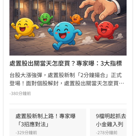
處置股出關當天怎麼買？專家曝：3大指標
台股大漲強彈，處置股新制「2分鐘撮合」正式
登場！面對個股解封，處置股出關當天怎麼買？
財經專家揭密三大評估指標與積極、保守型投資
-380分鐘前
人的最佳切入點，教你精準避開掛價陷阱。(記者
唐家興)
處置股新制上路！專家曝
9檔明起抓去關
「3招應對法」
小金雞入列
-329分鐘前
-278分鐘前