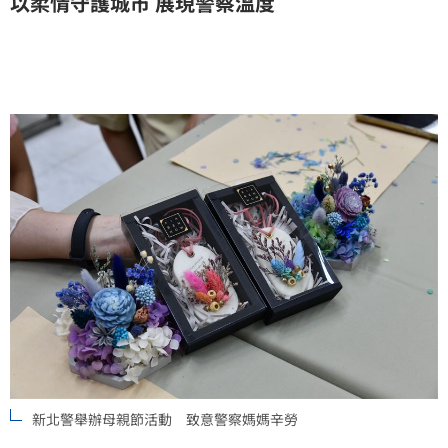
以柔情守護城市 展現警察溫度
新北警舉辦母親節活動 致意警察媽媽辛勞