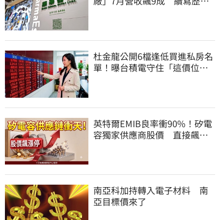
廠」7月營收飆9成 續寫歷史
新高
杜金龍公開6檔逢低買進私房名
單！曝台積電守住「這價位」
才有戲
英特爾EMIB良率衝90%！矽電
容獨家供應商股價 直接飆漲
停
南亞科加持轉入電子材料 南
亞目標價來了