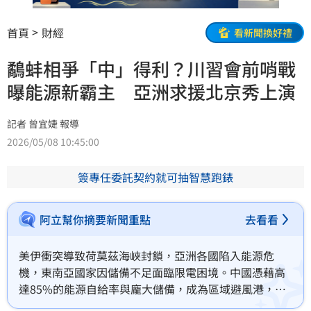
首頁
財經
看新聞換好禮
鷸蚌相爭「中」得利？川習會前哨戰
曝能源新霸主 亞洲求援北京秀上演
記者 曾宜婕 報導
2026/05/08 10:45:00
簽專任委託契約就可抽智慧跑錶
阿立幫你摘要新聞重點
去看看
美伊衝突導致荷莫茲海峽封鎖，亞洲各國陷入能源危
機，東南亞國家因儲備不足面臨限電困境。中國憑藉高
達85%的能源自給率與龐大儲備，成為區域避風港，積
極與越南、菲律賓等國展開能源合作。此外，石油短缺