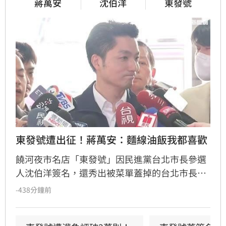
蔣萬安
沈伯洋
東發號
東發號遭出征！蔣萬安：麵線油飯我都喜歡
饒河夜市名店「東發號」因民進黨台北市長參選
人沈伯洋簽名，還秀出被菜單蓋掉的台北市長蔣
萬安簽名後被出征，5日下午火速用把兩人簽名
-438分鐘前
都塗掉，有網友就大酸，希望沈伯洋到爆出兒虐
的夏莉絲幼兒園簽名，蔣萬安就會馬上處理。對