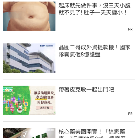
起床就先做件事，沒三天小腹
就不見了! 肚子一天天變小！
PR
晶圓二哥成外資提款機！國家
隊霸氣砸8億護盤
帶著皮克敏一起出門吧
PR
核心藥美國開賣！「這家藥