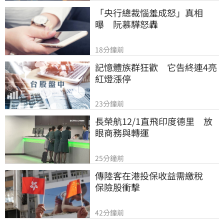
「央行總裁惱羞成怒」真相
曝　阮慕驊怒轟
18分鐘前
記憶體族群狂歡　它告終連4亮
紅燈漲停
23分鐘前
長榮航12/1直飛印度德里　放
眼商務與轉運
25分鐘前
傳陸客在港投保收益需繳稅 　
保險股衝擊
42分鐘前