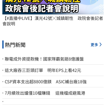
【#直播中LIVE】漢光42號╳城鎮韌性　政院會後記者
會說明
熱門新聞
更多
聯電成外資提款機！國家隊霸氣砸8億護盤
這大廠吞三巨頭訂單 明年EPS上看42元
CSP資本支出超8800億鎂 ASIC補台廠18強
7月績效出爐僅10檔賺錢 這幾檔成避風港