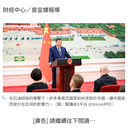
加速各國轉向再生能源，帶動中國太陽能與電動車出口
財經中心／曾宜婕報導
激增，緩解其國內經濟壓力。然而專家警告，若戰火引
發全球衰退，高度依賴出口的中國恐面臨訂單驟減的風
險。
在石油短缺的衝擊下，許多東南亞國家紛紛求助於中國，讓中國進
而提升在亞洲的影響力。（圖／翻攝自X平台 @VoiceofPD）
[廣告] 請繼續往下閱讀…