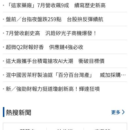
「這家藥廠」7月營收飆9成 續寫歷史新高
盤前／台指夜盤跌259點 台股拚反彈續航
7月營收創史高 汎銓矽光子商機爆發！
超微Q2財報好香 供應鏈4強必收
這大廠攜手台積電搶攻AI大潮 衝破目標價
混中國苦茶籽製油誆「百分百台灣產」 威加採購
員、中間人收押禁見
新／強勁財報力挺道瓊創新高！輝達狂噴
熱搜新聞
更多