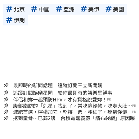
北京
中國
亞洲
美伊
美國
伊朗
最即時的新聞話題 追蹤訂閱三立新聞網
追蹤訂閱娛樂星聞 給你最即時的娛樂星鮮事
伴侶和妳一起預防HPV，才有資格說愛妳！
PR
腹部脂肪的「剋星」找到了，常吃這幾物，吃走大肚
PR
囊，瘦出小蠻腰
減肥首選，檸檬加它，堅持一週，腰細了，瘦到你懷疑
PR
人生
挖到童骨…已葬2魂！台積電嘉義廠「請布袋戲」原因曝