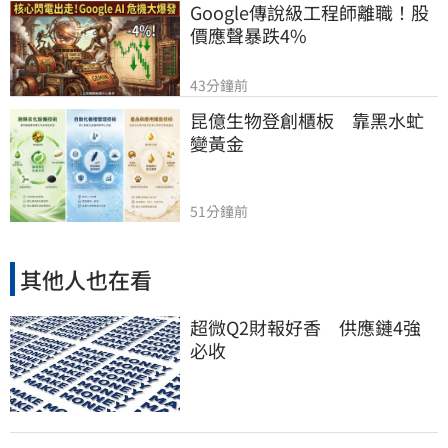
Google傳說級工程師離職！股
價應聲暴跌4%
43分鐘前
昆億生物登創櫃板　靠黑水虻
變黃金
51分鐘前
其他人也在看
超微Q2財報好香 供應鏈4強
必收