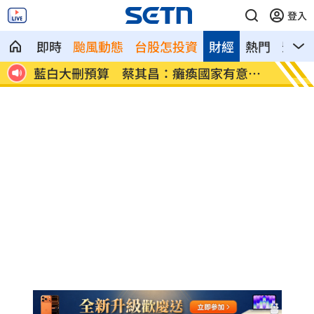
登入
即時
颱風動態
台股怎投資
財經
熱門
影音
結局
藍白大刪預算 蔡其昌：癱瘓國家有意
台中市
義？
了