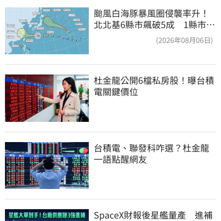
颱風白海豚暴風圈侵襲率升！
北北基6縣市飆破5成 1縣市
「最高達67%」
(2026年08月06日)
杜金龍公開6檔私房股！曝台積
電關鍵價位
台積電、聯發科咋選？杜金龍
一語點醒網友
SpaceX財報後星艦量產　進補