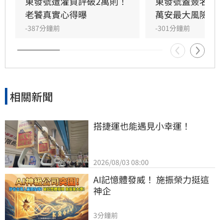
此，蔣萬安今（6）日強調，教育局在處理兒虐
東發號遭灌負評破2萬則！
東發號蓋簽名被
事情一定秉持從速、從重、從嚴。
老饕真實心得曝
萬安最大風險曝
-387分鐘前
-301分鐘前
相關新聞
搭捷運也能遇見小幸運！
2026/08/03 08:00
AI記憶體發威！ 施振榮力挺這
神企
3分鐘前