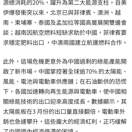
源總消耗的20%，躍升為第二大能源支柱。自美
伊爆發衝突以來，北京已與菲律賓、澳洲、越
南、柬埔寨、泰國及孟加拉等國高層展開雙邊會
談；越南因航空燃料短缺求助於中國，菲律賓要
求穩定肥料出口 ，中澳兩國建立航運燃料合作。
此外，這場危機更意外為中國過剩的綠能產能開
啟了新市場。中國掌控著全球逾70% 的太陽能、
風能、電池與電動車供應鏈；在石油斷供的恐慌
下，各國加速轉向再生能源與電動車，使中國相
關綠能技術的出口迎來高度成長。數據顯示，其
太陽能板在3 月份的出口量直接翻倍，電動車外
銷也急遽攀升，這些龐大的經濟紅利，正巧緩解
了中國國內經濟停滯的困境。