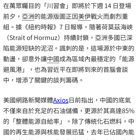
在萬眾矚目的「川習會」即將於下週 14 日登場
前夕，
亞洲
的能源版圖正因
美伊
戰火而劇烈重
組。據《紐約時報》7 日報導，隨著荷莫茲海峽
（Strait of Hormuz）持續封鎖，亞洲多國已深
陷能源短缺的泥沼。諷刺的是，這場源於中東的
動盪，卻意外讓
中國
成為區域內最穩定的「能源
避風港」，也為習近平在即將到來的首腦會談
中，增添了關鍵的談判籌碼。
美國網路新聞媒體
Axios
日前指出，中國的底氣
不僅來自於充足的石油儲備，更源於其高達85%
的「整體能源自給率」。除了傳統化石燃料，中
國的再生能源與核能發展迅猛，去年已佔國內能