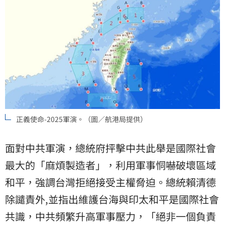
正義使命-2025軍演。（圖／航港局提供）
面對中共軍演，總統府抨擊中共此舉是國際社會
最大的「麻煩製造者」，利用軍事恫嚇破壞區域
和平，強調台灣拒絕接受主權脅迫。總統賴清德
除譴責外,並指出維護台海與印太和平是國際社會
共識，中共頻繁升高軍事壓力，「絕非一個負責