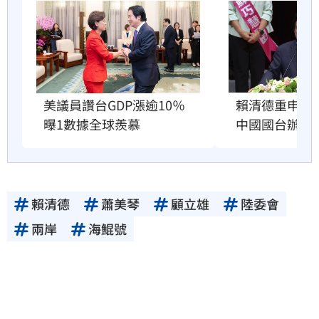
賴清德重申兩
美議員讚台GDP漲逾10％　
中國國台辦跳
曝1數據全球羨慕
賴清德
蕭美琴
顧立雄
陸委會
兩岸
海鯤號