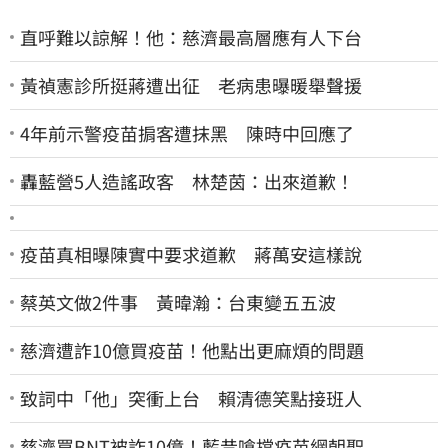
直呼難以諒解！他：慈濟最高層應有人下台
黃禎憲診所挺蔣遭出征 老病患曝暖舉聲援
4年前示警疫苗掮客遭抹黑 陳時中回應了
轟藍營5人造謠政客 林楚茵：出來道歉！
疫苗真相曝陳實中要求道歉 蔣萬安這樣說
蔡英文做2件事 黃暐瀚：台東變五五波
慈濟遭詐10億買疫苗！他點出更麻煩的問題
致詞中「他」突衝上台 賴清德笑點接班人
慈濟買BNT被詐10億！藍昔嗆擋疫苗網朝聖