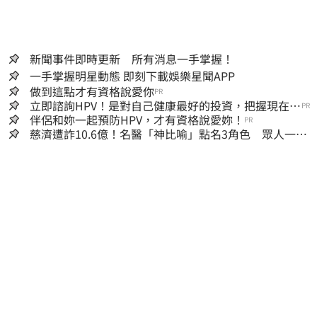
新聞事件即時更新 所有消息一手掌握！
一手掌握明星動態 即刻下載娛樂星聞APP
做到這點才有資格說愛你
PR
立即諮詢HPV！是對自己健康最好的投資，把握現在不
PR
嫌晚！
伴侶和妳一起預防HPV，才有資格說愛妳！
PR
慈濟遭詐10.6億！名醫「神比喻」點名3角色 眾人一看
秒懂讚：好傳神