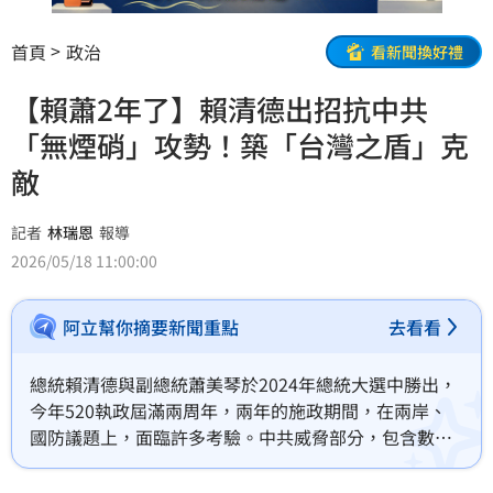
首頁
政治
看新聞換好禮
【賴蕭2年了】賴清德出招抗中共
「無煙硝」攻勢！築「台灣之盾」克
敵
記者
林瑞恩
報導
2026/05/18 11:00:00
阿立幫你摘要新聞重點
去看看
總統賴清德與副總統蕭美琴於2024年總統大選中勝出，
今年520執政屆滿兩周年，兩年的施政期間，在兩岸、
國防議題上，面臨許多考驗。中共威脅部分，包含數次
中共對台軍演、灰色侵擾與長臂管轄、紅色代理人等；
國防部份，則著重於1.25兆軍購、潛艦國造等項目，