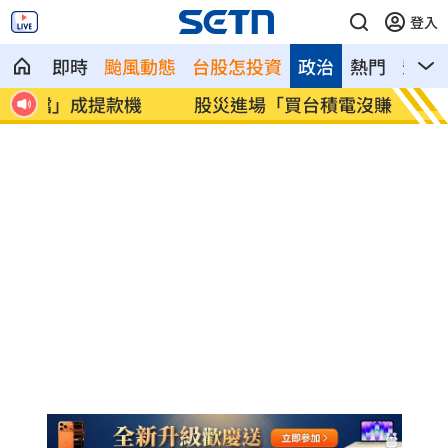
登入
即時
颱風動態
台股怎投資
政治
熱門
影音
股災進場「買台積電沒賺」這檔1張賺300
方恩格
萬