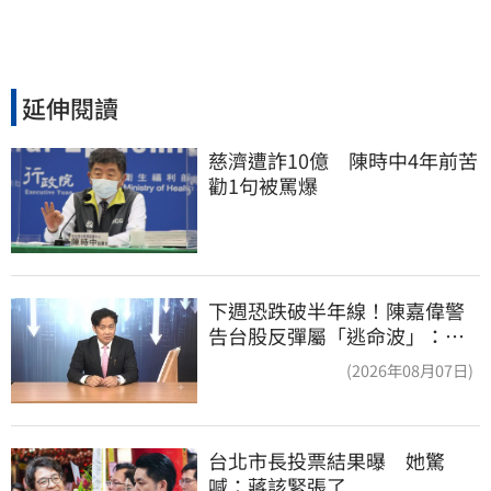
延伸閱讀
慈濟遭詐10億　陳時中4年前苦
勸1句被罵爆
下週恐跌破半年線！陳嘉偉警
告台股反彈屬「逃命波」：空
頭大屠殺剛開始
(2026年08月07日)
台北市長投票結果曝　她驚
喊：蔣該緊張了