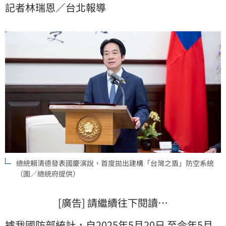
記者林瑞恩／台北報導
《三立新聞網》也帶您逐一回顧。
總統賴清德發表國慶演說，首度拋出建構「台灣之盾」防空系統
（圖／總統府提供）
[廣告] 請繼續往下閱讀…
據我國防部統計，自2025年5月20日 至今年5月