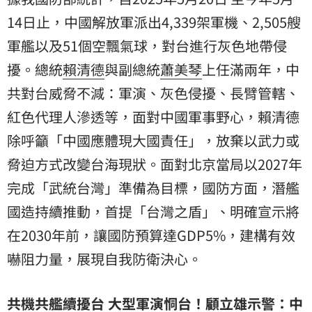
14日止，中國解放軍派出4,339架軍機、2,505艘
軍艦以及51個空飄氣球，對台進行灰色地帶侵
擾。總統
賴清德
與副總統
蕭美琴
上任滿兩年，中
共對台威脅不減：軍演、灰色侵擾、長臂管轄、
紅色代理人滲透等，面對中國軍事野心，賴清德
除呼籲「中國應體現大國責任」，放棄以武力或
脅迫方式改變台海現狀。面對北京當局以2027年
完成「武統台灣」準備為目標，國防方面，潛艦
國造持續推動，首提「台灣之盾」、明確宣示將
在2030年前，讓國防預算達GDP5%，建構有效
嚇阻力量，展現自我防衛決心。
共機共艦續擾台 大型軍演恫台！
顧立雄
示警：中