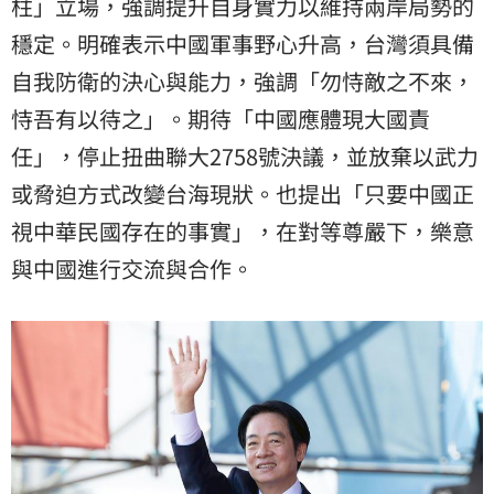
柱」立場，強調提升自身實力以維持兩岸局勢的
穩定。明確表示中國軍事野心升高，台灣須具備
自我防衛的決心與能力，強調「勿恃敵之不來，
恃吾有以待之」。期待「中國應體現大國責
任」，停止扭曲聯大2758號決議，並放棄以武力
或脅迫方式改變台海現狀。也提出「只要中國正
視中華民國存在的事實」，在對等尊嚴下，樂意
與中國進行交流與合作。