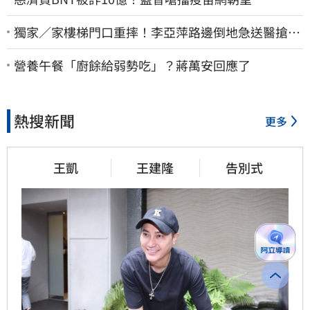
獨家／家樓梯門口重摔！李亞萍路邊倒地急送醫搶
命 「最新傷況」曝
營養午餐「廚餘給弱勢吃」？蔣萬安回應了
熱搜新聞
更多
王凱
王建隆
告別式