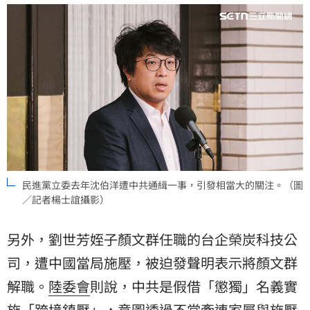
民進黨立委去年沈伯洋遭中共通緝一事，引發相當大的關注。（圖
／記者楊士誼攝影）
另外，劉世芳姪子顏文群任職的台企榮炭科技公
司，遭中國當局施壓，被迫發聲明表示將顏文群
解職。
陸委會
則說，中共是假借「懲獨」名義實
施「跨境鎮壓」，意圖透過不當牽連家屬與施壓