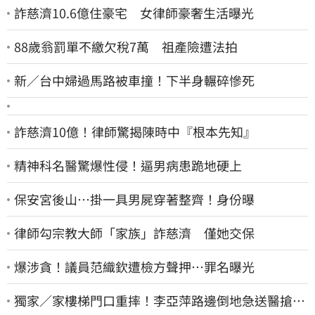
詐慈濟10.6億住豪宅 女律師豪奢生活曝光
88歲翁罰單不繳欠稅7萬 祖產險遭法拍
新／台中婦過馬路被車撞！下半身輾碎慘死
詐慈濟10億！律師驚揭陳時中『根本先知』
精神科名醫驚爆性侵！逼男病患跪地硬上
保安宮後山…掛一具男屍穿著整齊！身份曝
律師勾宗教大師「家族」詐慈濟 僅她交保
爆涉貪！議員范織欽遭檢方聲押…罪名曝光
獨家／家樓梯門口重摔！李亞萍路邊倒地急送醫搶