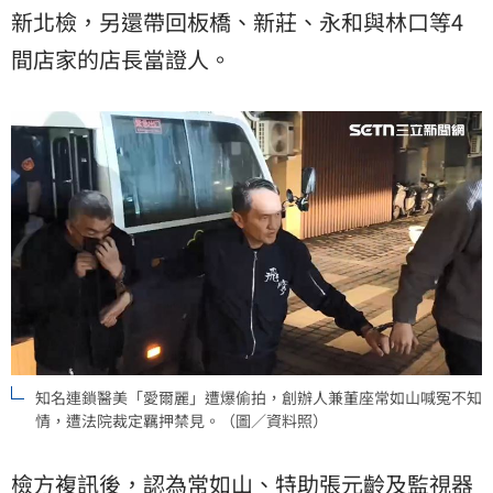
新北檢，另還帶回板橋、新莊、永和與林口等4
間店家的店長當證人。
知名連鎖醫美「愛爾麗」遭爆偷拍，創辦人兼董座常如山喊冤不知
情，遭法院裁定羈押禁見。（圖／資料照）
檢方複訊後，認為常如山、特助張元齡及監視器