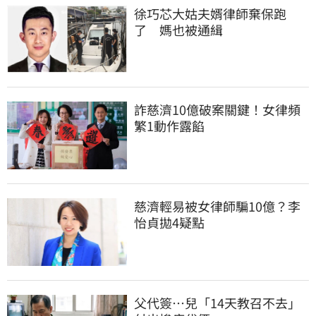
徐巧芯大姑夫婿律師棄保跑
了　媽也被通緝
詐慈濟10億破案關鍵！女律頻
繁1動作露餡
慈濟輕易被女律師騙10億？李
怡貞拋4疑點
父代簽…兒「14天教召不去」