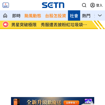
登入
即時
颱風動態
台股怎投資
社會
熱門
影音
接
男星突破極限 秀服遭丟披粉紅垃圾袋登
楊紫瓊
台
榮