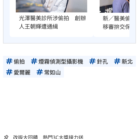
光澤醫美診所涉偷拍　創辦
新／醫美偷拍
人王朝輝遭通緝
移審拚交保
偷拍
煙霧偵測型攝影機
針孔
新北
愛爾麗
常如山
改版大回饋 熱門3C大獎接力送