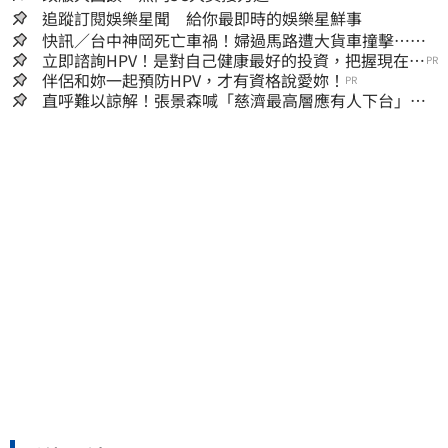
追蹤訂閱娛樂星聞 給你最即時的娛樂星鮮事
快訊／台中神岡死亡車禍！婦過馬路遭大貨車撞擊…下
半身輾碎慘死路口
立即諮詢HPV！是對自己健康最好的投資，把握現在不
PR
嫌晚！
伴侶和妳一起預防HPV，才有資格說愛妳！
PR
直呼難以諒解！張景森喊「慈濟最高層應有人下台」：
受害者是捐款的大眾