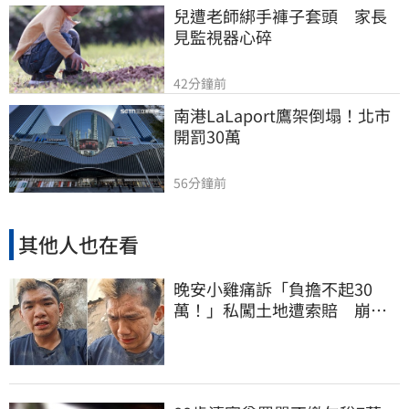
兒遭老師綁手褲子套頭　家長
見監視器心碎
42分鐘前
南港LaLaport鷹架倒塌！北市
開罰30萬
56分鐘前
其他人也在看
晚安小雞痛訴「負擔不起30
萬！」私闖土地遭索賠 崩
潰：不接受漫天要價