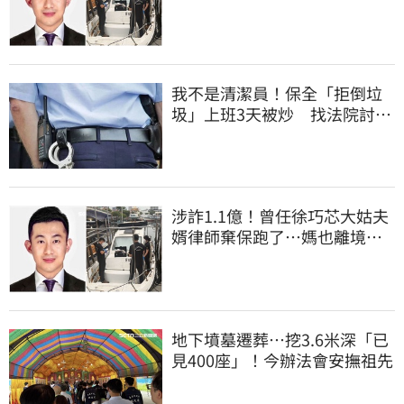
境 桃檢發通緝
我不是清潔員！保全「拒倒垃
圾」上班3天被炒 找法院討公
道結果出爐
涉詐1.1億！曾任徐巧芯大姑夫
婿律師棄保跑了…媽也離境
桃檢發通緝
地下墳墓遷葬…挖3.6米深「已
見400座」！今辦法會安撫祖先