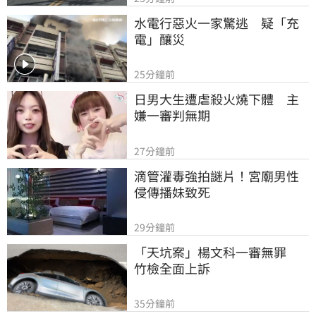
水電行惡火一家驚逃　疑「充
電」釀災
25分鐘前
日男大生遭虐殺火燒下體　主
嫌一審判無期
27分鐘前
滴管灌毒強拍謎片！宮廟男性
侵傳播妹致死
29分鐘前
「天坑案」楊文科一審無罪　
竹檢全面上訴
35分鐘前