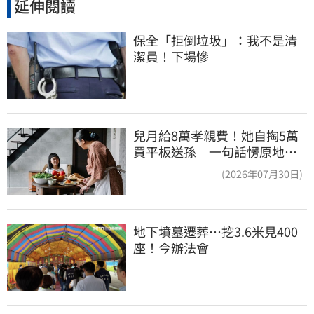
延伸閱讀
保全「拒倒垃圾」：我不是清
潔員！下場慘
兒月給8萬孝親費！她自掏5萬
買平板送孫 一句話愣原地
「傷心不已」
(2026年07月30日)
地下墳墓遷葬…挖3.6米見400
座！今辦法會