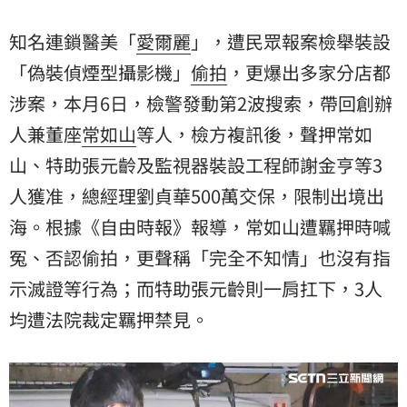
時喊冤、否認偷拍，更聲稱「完全不知情」也沒有指示
滅證等行為。
知名連鎖醫美「
愛爾麗
」，遭民眾報案檢舉裝設
「偽裝偵煙型攝影機」
偷拍
，更爆出多家分店都
涉案，本月6日，檢警發動第2波搜索，帶回創辦
人兼董座
常如山
等人，檢方複訊後，聲押常如
山、特助張元齡及監視器裝設工程師謝金亨等3
人獲准，總經理劉貞華500萬交保，限制出境出
海。根據《自由時報》報導，常如山遭羈押時喊
冤、否認偷拍，更聲稱「完全不知情」也沒有指
示滅證等行為；而特助張元齡則一肩扛下，3人
均遭法院裁定羈押禁見。