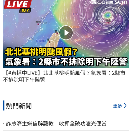
【#直播中LIVE】北北基桃明颱風假？氣象署：2縣市
不排除明下午陸警
熱門新聞
更多
詐慈濟主嫌信辟穀教 收押全破功嗑光便當