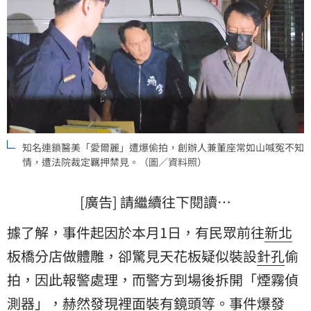
知名連鎖醫美「愛爾麗」遭爆偷拍，創辦人兼董座常如山喊冤不知
情，遭法院裁定羈押禁見。（圖／資料照）
[廣告] 請繼續往下閱讀…
據了解，事件起因於本月1日，有民眾前往
新北
板橋分店做體雕，卻驚見天花板疑似裝設
針孔
偷
拍，因此報警處理，而警方到場後拆開「煙霧偵
測器」，赫然發現裡面裝有鏡頭等。事件爆發