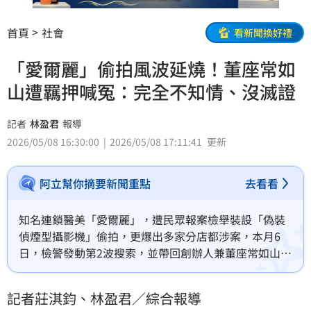
首頁
社會
看新聞換好禮
「愛爾麗」偷拍風波延燒！董座常如
山遭羈押喊冤：完全不知情、沒滅證
記者
林盈君
報導
2026/05/08 16:30:00
2026/05/08 17:11:41
更新
阿立幫你摘要新聞重點
去看看
知名連鎖醫美「愛爾麗」，遭民眾報案檢舉裝設「偽裝
偵煙型攝影機」偷拍，更爆出多家分店都涉案，本月6
日，檢警發動第2波搜索，並帶回創辦人兼董座常如山等
人，檢方複訊後，聲押常如山、特助張元齡及監視器裝
設工程師謝金亨等3人獲准，總經理劉貞華500萬交保，
記者莊淇鈞、林盈君／綜合報導
限制出境出海。根據《自由時報》報導，常如山遭羈押