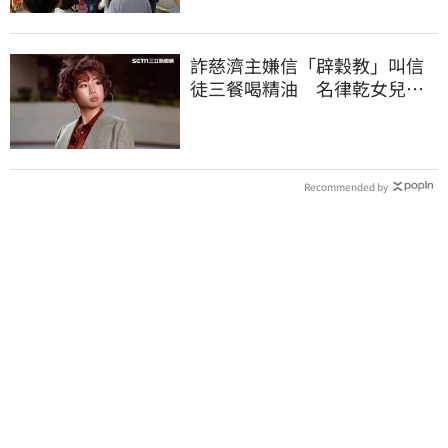
詐慈濟主嫌信「辟穀教」叫信
徒三餐喝精油 名律乾女兒卻
吃鮑魚喝紅酒
Recommended by