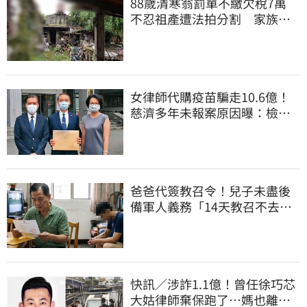
88歲清寒翁罰單不繳欠稅7萬
不忍祖產遭法拍分割 家族按
月代繳償債
女律師代購疫苗騙走10.6億！
慈濟多年未報案原因曝：檢警
上門才知被騙
爸爸代簽教召令！兒子未盡後
備軍人義務「14天教召不去」
換3個月刑期
快訊／涉詐1.1億！曾任徐巧芯
大姑律師棄保跑了…媽也離