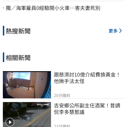
命 「最新傷況」曝
獨／海軍雇員0經驗開小火車…害夫妻死別
熱搜新聞
更多
相關新聞
跟慈濟討10億介紹費換黃金！
他揪手法太怪
20分鐘前
吉安鄉公所副主任酒駕！昔調
侃李多慧惹議
23分鐘前