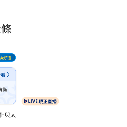
全條
換好禮
看看
抗衡
現正直播
化與太