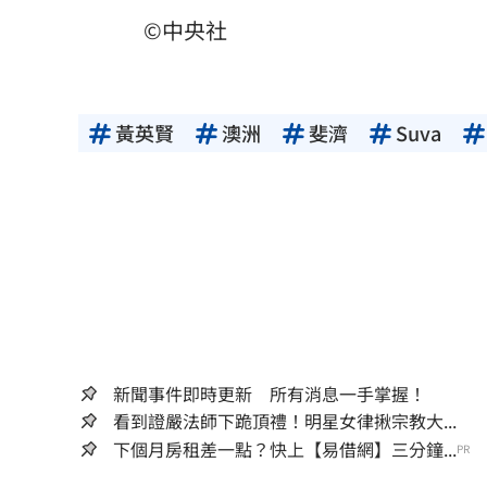
©中央社
黃英賢
澳洲
斐濟
Suva
新聞事件即時更新 所有消息一手掌握！
看到證嚴法師下跪頂禮！明星女律揪宗教大...
下個月房租差一點？快上【易借網】三分鐘...
PR