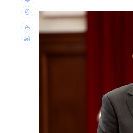
金鐘星光主持陣容曝 夏和熙木木續扛
白海豚颱風逼近日本！逾470航班停飛
1
好友離世成創作契機 樂團主唱吐黑色
台灣彩券開獎直播中
20:31
LIVE三立+24小時直播
15:27
三立iNEWS新聞台線上直播
18:00
理想混蛋號召粉絲跨海追星吃美食！
18: