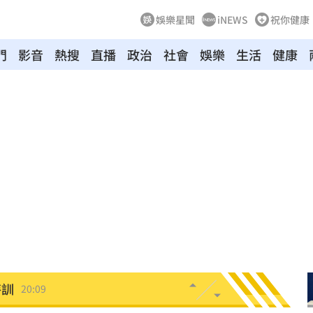
娛樂星聞
iNEWS
祝你健康
門
影音
熱搜
直播
政治
社會
娛樂
生活
健康
反擊
20:12
果曝
20:12
訣
20:10
20:10
慘
20:09
特訓
20:09
發展
20:03