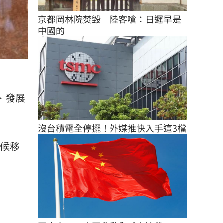
京都岡林院焚毀　陸客嗆：日遲早是
中國的
、發展
沒台積電全停擺！外媒推快入手這3檔
氣候移