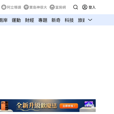
阿立導讀
寶島神很大
富房網
登入
兩岸
運動
財經
專題
新奇
科技
旅遊
汽車
寵物