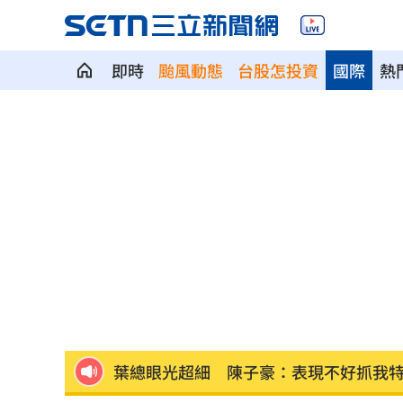
即時
颱風動態
台股怎投資
國際
熱
姜厚任認愛挨酸恐被騙！曬39年前鐵證
夏莉絲托嬰中心食品過期？北市稽查結
前員工半年就閃人 蔡阿嘎8字吐留人秘
馬斯克喊與輝達合作！AMD蘇媽回應了
74歲男省錢吃麵包 半年後女兒一看嚇
葉總眼光超細 陳子豪：表現不好抓我
獨／河北彩花現身味全主場 傳想來台