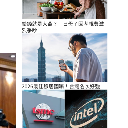
給錢就是大爺？　日母子因孝親費激
烈爭吵
2026最佳移居國曝！台灣名次好強