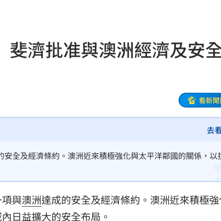
故障
20:02
局
19:55
 斐濟批准與澳洲經濟及安
19:53
關
19:52
海警
19:51
看新聞
」
19:45
去
款
19:35
的安全及經濟條約。澳洲近來積極強化與太平洋鄰國的關係，以
體驗
19:33
異動
19:31
一項與
澳洲
達成的安全及經濟條約。澳洲近來積極強
線
19:25
域內日益擴大的安全布局。