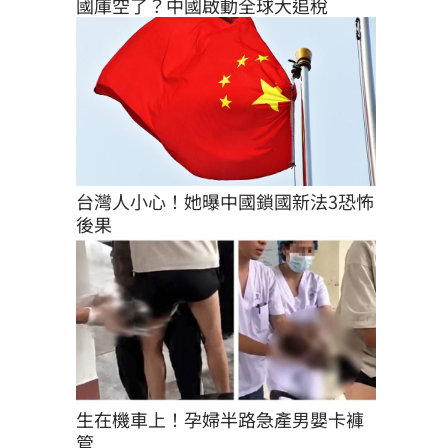
國庫空了？中國啟動全球大追稅
台灣人小心！她曝中國鎖國新法3恐怖
後果
生在機車上！孕婦半路急產男嬰卡褲
管