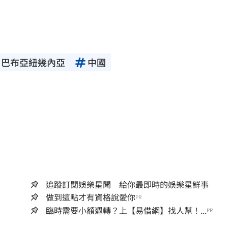
巴布亞紐幾內亞
中國
追蹤訂閱娛樂星聞 給你最即時的娛樂星鮮事
做到這點才有資格說愛你
PR
臨時需要小額週轉？上【易借網】找人幫！...
PR