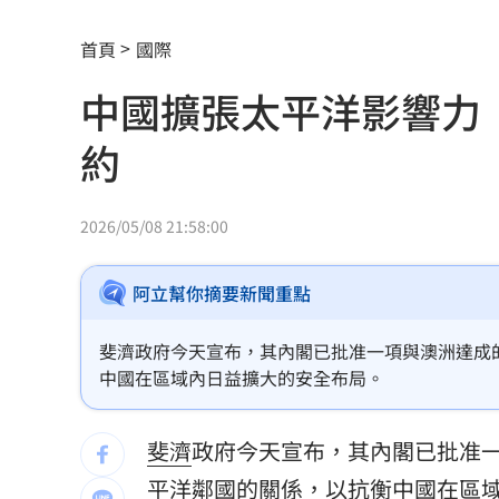
獨／颱風攪局！郵輪旅沖繩變香港又遇
首頁
國際
「欣瑩捕賢國昌在後? 」她揭藍白新竹亂
中國擴張太平洋影響力
Jennie大秀火辣身材 自曝曾感到自卑
約
擺脫49戰0轟陰霾 陳子豪曝和界外球有
白海豚暴風圈恐擦過北台灣 最快明發
2026/05/08 21:58:00
AI生成文章容易判斷 專家點名「4大破綻
阿立幫你摘要新聞重點
熊本地震 林佳龍向日方遞交500萬賑災
斐濟政府今天宣布，其內閣已批准一項與澳洲達成
新北小小學童消防夏令營 讓學童擬真
中國在區域內日益擴大的安全布局。
白海豚衝擊台日飛航 星宇宣布10班機
斐濟
政府今天宣布，其內閣已批准
7月CPI年增2.54% 連3月突破通膨警戒
平洋鄰國的關係，以抗衡
中國
在區