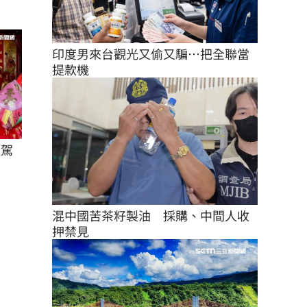
印度男來台觀光又偷又騙…把全聯當
提款機
駐駕
混中國苦茶籽製油　採購、中間人收
押禁見