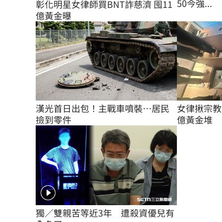
50今強...
彰化明星女律師買BNT詐慈濟 囤11
億黃金曝
女律揪宗教
漢光首日出包！主戰車噴裝…居民
億黃金堆
撿到零件
獨／雙親苦等近3年　遭殺資優兒有