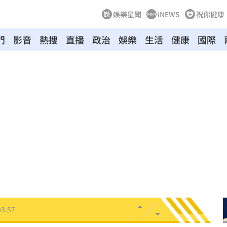
娛樂星聞
iNEWS
祝你健康
門
影音
熱搜
直播
政治
娛樂
生活
健康
國際
8
牛！
04:22
驗！
04:02
03:57
03:10