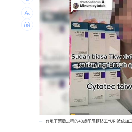
他見搶案挺身相救遭圍毆亡！嫌犯最小1
扣款人數狂增4成 國泰小龍基金布局曝
車是我的、油也是我的 睡車竟被收住
24歲存款破百萬！她公開致富關鍵：超
台灣彩券開獎直播中
20:31
LIVE三立+24小時直播
15:27
三立iNEWS新聞台線上直播
18:00
理想混蛋號召粉絲跨海追星吃美食！
18:
有地下藥后之稱的40歲印尼籍移工YURI被依