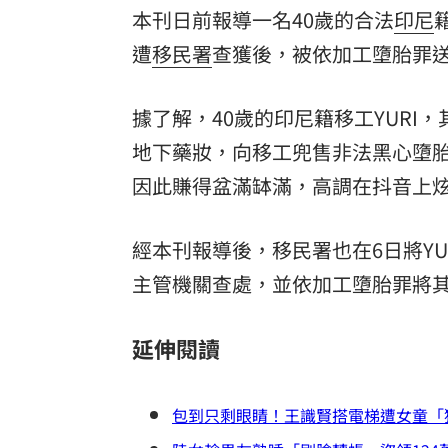
本刊日前報導一名40歲的合法
印尼
遭
移民署
查獲後，被依加工墮胎罪
據了解，40歲的印尼籍移工YUR
地下藥妝，向移工兜售非法黑心墮
因此賺得盆滿缽滿，高調在抖音上炫
經本刊報導後，移民署也在6日將Y
主管機關查處，並依加工墮胎罪將
延伸閱讀
包到只剩眼睛！王識賢搭電梯遭女童「