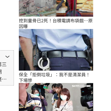
挖到童骨已2死！台積電請布袋戲…原
因曝
第三
網
保全「拒倒垃圾」：我不是清潔員！
整性
下場慘
未取
由使