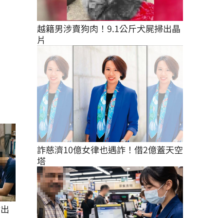
越籍男涉賣狗肉！9.1公斤犬屍掃出晶
片
詐慈濟10億女律也遇詐！借2億蓋天空
塔
付出