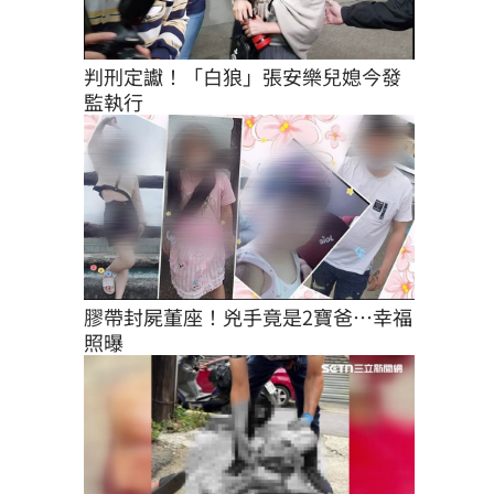
判刑定讞！「白狼」張安樂兒媳今發
監執行
膠帶封屍董座！兇手竟是2寶爸…幸福
照曝