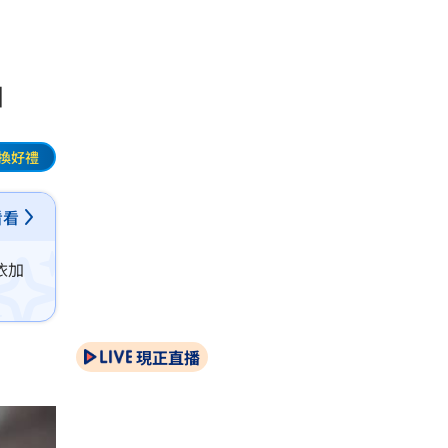
押
換好禮
看看
依加
現正直播