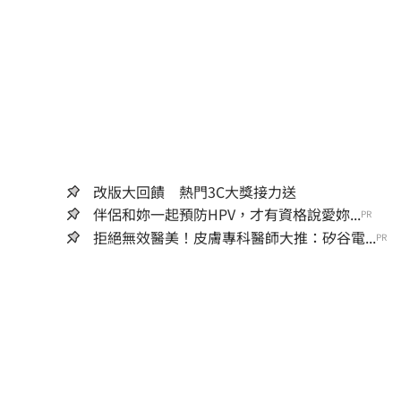
改版大回饋 熱門3C大獎接力送
伴侶和妳一起預防HPV，才有資格說愛妳...
PR
拒絕無效醫美！皮膚專科醫師大推：矽谷電...
PR