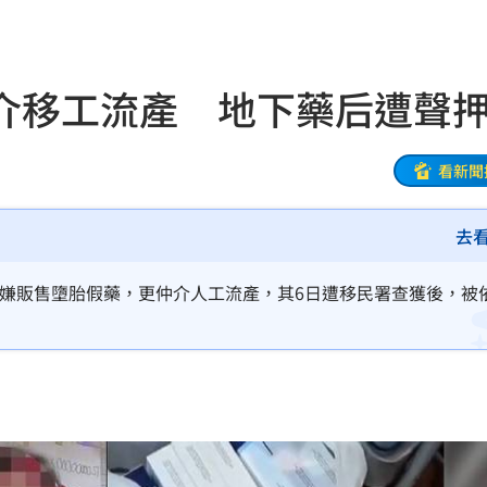
來襲
03:04
介移工流產 地下藥后遭聲
2元
02:30
相
02:10
看新聞
02:00
去
朝聖
01:35
，涉嫌販售墮胎假藥，更仲介人工流產，其6日遭移民署查獲後，被
8元
01:30
穩
01:26
年
01:20
發展
01:13