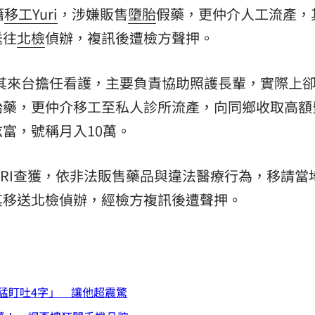
籍
移工
Yuri
，涉嫌販售
墮胎
假藥，更仲介人工流產，
送往
北檢
偵辦，複訊後遭檢方聲押。
I，其來台擔任看護，主要負責協助照護長輩，實際上
胎藥，更仲介移工至私人診所流產，向同鄉收取高額
富，號稱月入10萬。
URI查獲，依非法販售藥品與違法醫療行為，移請當
其移送北檢偵辦，經檢方複訊後遭聲押。
猛盯吐4字」 讓他超震驚