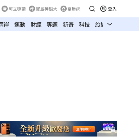
阿立導讀
寶島神很大
富房網
登入
兩岸
運動
財經
專題
新奇
科技
旅遊
汽車
寵物