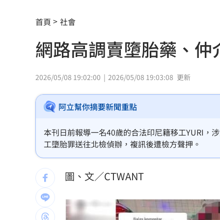
女兒一句話 兩老退休生活全變調
03:05
首頁
社會
記憶體產能全被大廠包下 驚人漲價潮
網路高調賣墮胎藥、仲
北美訂單補爆 聯發科小金雞EPS至27.1
AI和你讀的不同！實測《時代》驚揭1真
2026/05/08 19:02:00
2026/05/08 19:03:08
更新
這大廠三支柱到位 全年EPS上看5.68元
阿立幫你摘要新聞重點
慈濟買BNT被詐10億！藍昔嗆擋疫苗網
本刊日前報導一名40歲的合法印尼籍移工YURI
它躋身美禁令受惠者 上半年EPS衝2.5
工墮胎罪送往北檢偵辦，複訊後遭檢方聲押。
高溫重創雞蛋產量 最快要等到9月才回
圖、文／CTWANT
7月營收寫同期次高 聯寶訂單看到2027
台股收復44000點大關 2關鍵看AI產業