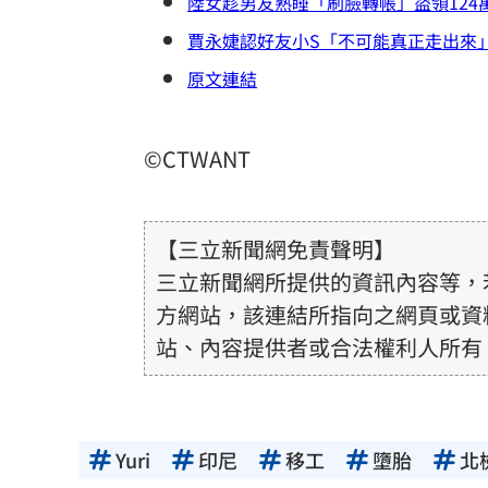
陸女趁男友熟睡「刷臉轉帳」盜領124
賈永婕認好友小S「不可能真正走出來
原文連結
©CTWANT
【三立新聞網免責聲明】
三立新聞網所提供的資訊內容等，
方網站，該連結所指向之網頁或資
站、內容提供者或合法權利人所有
或合法性。三立新聞網所提供的資
得內容提供者（著作權人）許可之
用者自負全責。
Yuri
印尼
移工
墮胎
北