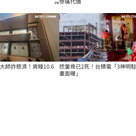
慘痛代價
PR
大師詐慈濟！爽睡10.6
挖童骨已2死！台積電「3神明
畫面曝」