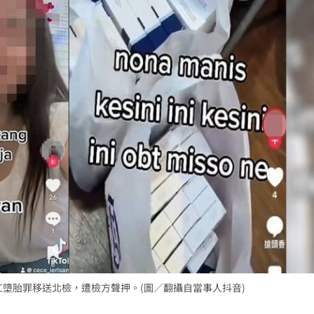
2歲
01:10
光
01:05
宿費
01:04
孝順
01:02
15
加工墮胎罪移送北檢，遭檢方聲押。(圖／翻攝自當事人抖音)