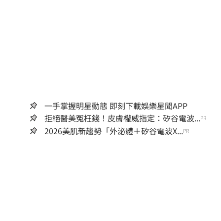
一手掌握明星動態 即刻下載娛樂星聞APP
拒絕醫美冤枉錢！皮膚權威指定：矽谷電波...
PR
2026美肌新趨勢「外泌體＋矽谷電波X...
PR