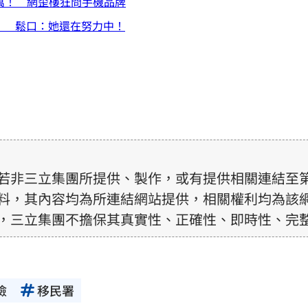
萬！ 網歪樓狂問手機品牌
」 鬆口：她還在努力中！
若非三立集團所提供、製作，或有提供相關連結至
料，其內容均為所連結網站提供，相關權利均為該
，三立集團不擔保其真實性、正確性、即時性、完
訊內容，若其著作權不屬於三立集團所有，使用者
前，亦不得擅自轉貼、重製、變更、散布，否則概
檢
移民署