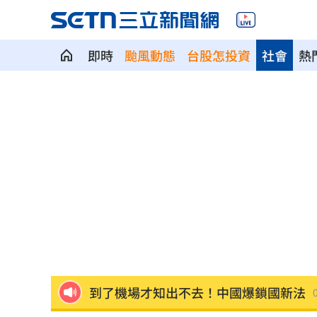
即時
颱風動態
台股怎投資
社會
熱
ETF爆208億逃命潮！ 溫建勳揭買盤
04:2
記憶體加金融雙王牌 這檔瞄準韓股長
台中社宅驚見中國國徽！網全炸鍋
04:09
瞄準胃癌新療法 醣聯啟動一期臨床試
到了機場才知出不去！中國爆鎖國新法
7年前遭譏傻逼！他逆襲超車中國前首富