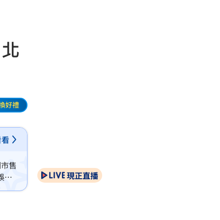
 北
換好禮
看看
調市售
現正直播
誤解