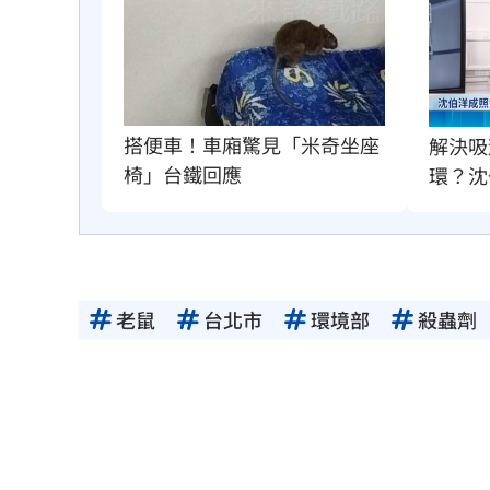
搭便車！車廂驚見「米奇坐座
解決吸
椅」台鐵回應
環？沈
老鼠
台北市
環境部
殺蟲劑