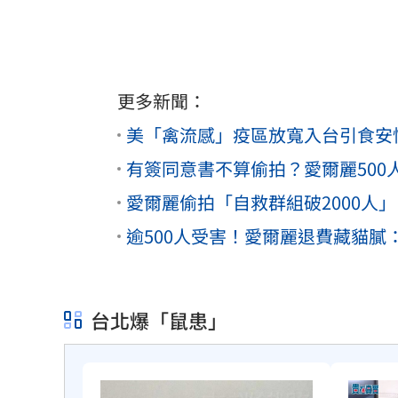
更多新聞：
美「禽流感」疫區放寬入台引食安
有簽同意書不算偷拍？愛爾麗50
愛爾麗偷拍「自救群組破2000人
逾500人受害！愛爾麗退費藏貓
台北爆「鼠患」