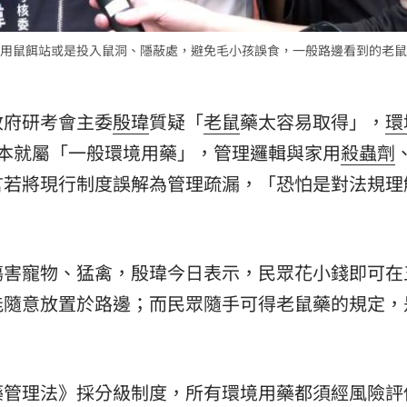
用鼠餌站或是投入鼠洞、隱蔽處，避免毛小孩誤食，一般路邊看到的老鼠
政府研考會主委
殷瑋
質疑「
老鼠
藥太容易取得」，
環
本就屬「一般環境用藥」，管理邏輯與家用
殺蟲劑
言若將現行制度誤解為管理疏漏，「恐怕是對法規理
傷害寵物、猛禽，殷瑋今日表示，民眾花小錢即可在
能隨意放置於路邊；而民眾隨手可得老鼠藥的規定，
」
藥管理法》採分級制度，所有環境用藥都須經風險評