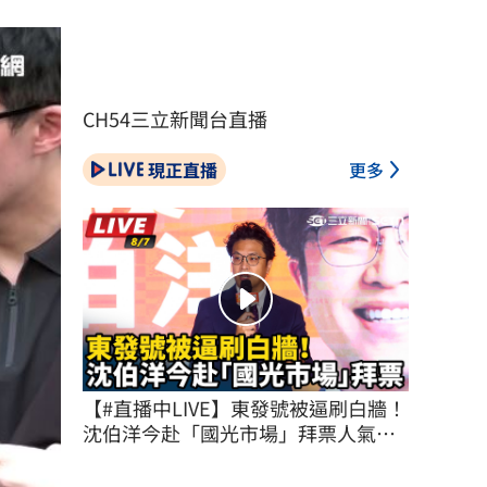
CH54三立新聞台直播
現正直播
更多
【#直播中LIVE】東發號被逼刷白牆！
沈伯洋今赴「國光市場」拜票人氣不
減