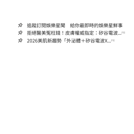
追蹤訂閱娛樂星聞 給你最即時的娛樂星鮮事
拒絕醫美冤枉錢！皮膚權威指定：矽谷電波...
PR
2026美肌新趨勢「外泌體＋矽谷電波X...
PR