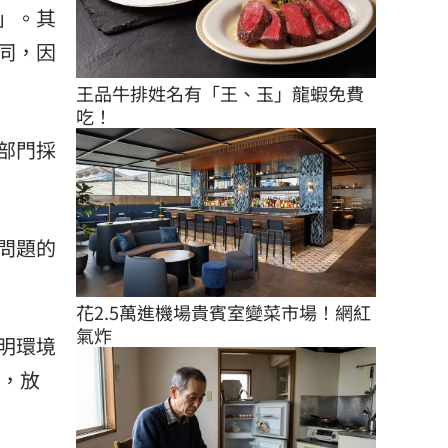
」。其
同，因
王品牛排姓名有「王、玉」龍蝦免費
吃！
部門採
問題的
花2.5萬進機場貴賓室變菜市場！網紅
氣炸
明環境
則，放