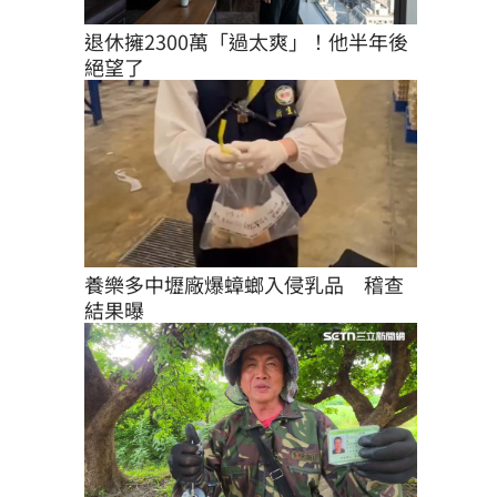
退休擁2300萬「過太爽」！他半年後
絕望了
養樂多中壢廠爆蟑螂入侵乳品　稽查
結果曝