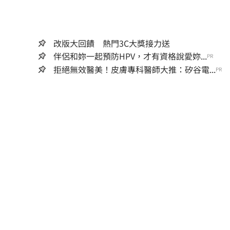
改版大回饋 熱門3C大獎接力送
伴侶和妳一起預防HPV，才有資格說愛妳...
PR
拒絕無效醫美！皮膚專科醫師大推：矽谷電...
PR