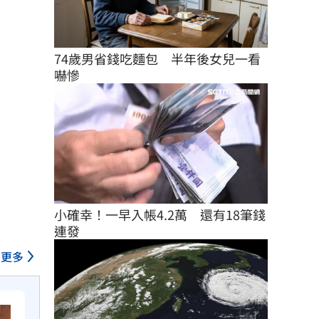
74歲男省錢吃麵包　半年後女兒一看
嚇慘
小確幸！一早入帳4.2萬　還有18筆錢
連發
更多