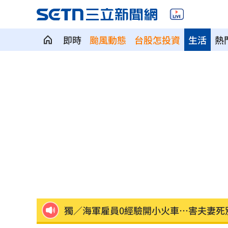
即時
颱風動態
台股怎投資
生活
熱
告別綠衫軍十年生涯 布朗首揭離隊心
陳隨意公開神級滷肉食譜配方 網全暴
ENHYPEN粉絲Mina遭網暴離世！醫師
習近平國師惹禍！狂言1句嚇跑大批台商
東發號遭出征後現況曝 網爆驚人排隊
女友懷5個月身孕…跟槍毒犯共吸喪屍菸
獨／海軍雇員0經驗開小火車…害夫妻死