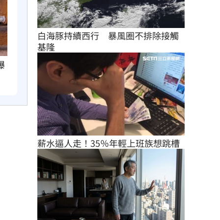
白海豚持續西行　暴風圈不排除接觸
基隆
曝
薪水逼人走！35％年輕上班族想跳槽