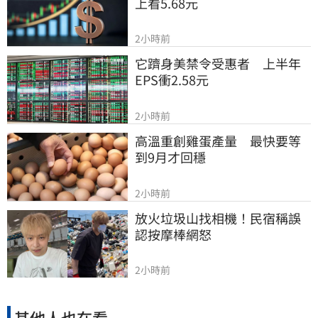
上看5.68元
2小時前
它躋身美禁令受惠者　上半年
EPS衝2.58元
2小時前
高溫重創雞蛋產量　最快要等
到9月才回穩
2小時前
放火垃圾山找相機！民宿稱誤
認按摩棒網怒
2小時前
其他人也在看