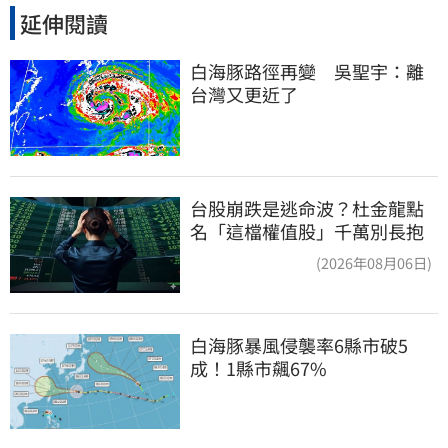
延伸閱讀
白海豚路徑再變　吳聖宇：離
台灣又更近了
台股崩跌是逃命波？杜金龍點
名「這檔權值股」千萬別長抱
(2026年08月06日)
白海豚暴風侵襲率6縣市破5
成！1縣市飆67%