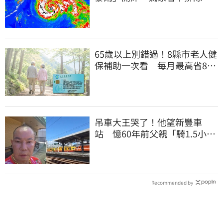
陸警
65歲以上別錯過！8縣市老人健
保補助一次看 每月最高省826
元
吊車大王哭了！他望新豐車
站 憶60年前父親「騎1.5小時
單車載他圓夢」
Recommended by