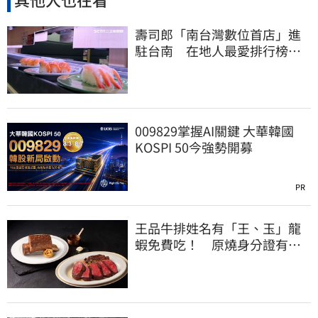
壽司郎「南台灣數位首店」進
駐台南 在地人最愛排行榜曝
光：6款都是它
009829掌握AI關鍵 大華韓國
KOSPI 50今強勢開募
PR
王品牛排姓名有「王、玉」龍
蝦免費吃！ 原燒身分證有
「8」招待海鮮