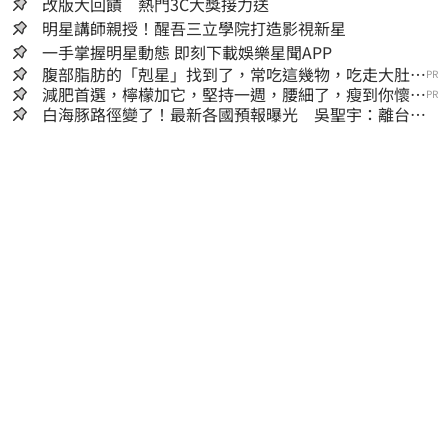
改版大回饋 熱門3C大獎接力送
明星講師親授！醒吾三立學院打造影視新星
一手掌握明星動態 即刻下載娛樂星聞APP
腹部脂肪的「剋星」找到了，常吃這幾物，吃走大肚
PR
囊，瘦出小蠻腰
減肥首選，檸檬加它，堅持一週，腰細了，瘦到你懷疑
PR
人生
白海豚路徑變了！最新各國預報曝光 吳聖宇：離台灣
又更近一點