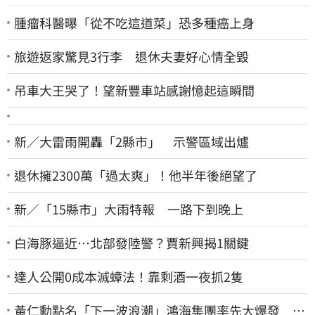
腫瘤科醫曝「從不吃這道菜」恐多種癌上身
旅遊返家驚見3行李 退休夫妻好心情全毀
吊車大王哭了！望新豐車站感謝憶起這瞬間
新／大雷雨開轟「2縣市」 示警區域出爐
退休擁2300萬「過太爽」！他半年後絕望了
新／「15縣市」大雨特報 一路下到晚上
白海豚逼近…北部發陸警？賈新興揭1關鍵
達人公開0成本滅蟑法！靠剩酒一夜抓2隻
黃仁勳點名「下一波浪潮」鴻海集團率先大爆發 台