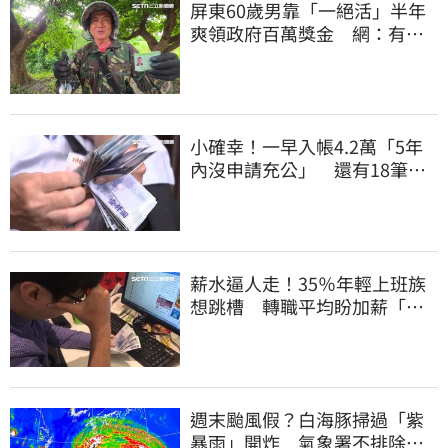
屏東60歲男靠「一絕活」半年
爽領政府百萬獎金 網：有人
要組隊賺錢嗎？
小確幸！一早入帳4.2萬「5年
內沒申請充公」 還有18筆錢
連發到8月底
薪水逼人走！35％年輕上班族
想跳槽 轉職平均盼加薪「破
萬元」
週末颱風假？白海豚掃過「紫
暴雨」開炸 氣象署不排除發