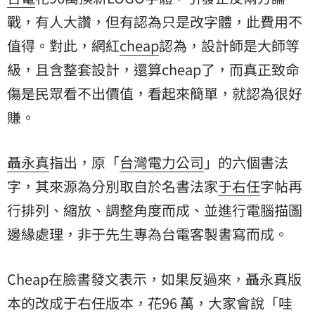
戰，有人大讚，但有認為只是改字體，此費用不
值得。對此，網紅
cheap
認為，設計師是大師等
級，且含整套設計，還算cheap了，而真正
致命
傷
是民眾看不出價值，看起來簡單，就認為很好
賺。
聶永真
指出，原「
台灣電力公司
」的六個書法
字，其來源為分別取自於名書法家
于右任
字帖再
行排列、縮放、調整角度而成、並進行電腦描圖
邊緣處理，非于先生專為台電客製書寫而成。
Cheap在臉書發文表示，如果反過來，聶永真版
本的改成于右任版本，花96 萬，大家會說「哇