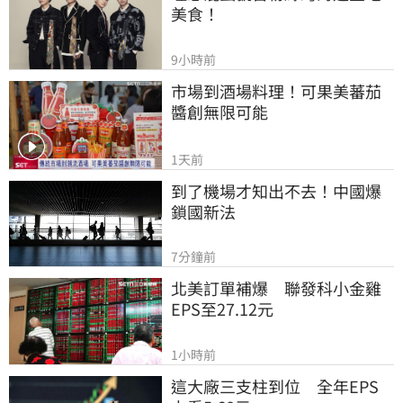
美食！
9小時前
市場到酒場料理！可果美蕃茄
醬創無限可能
1天前
到了機場才知出不去！中國爆
鎖國新法
7分鐘前
北美訂單補爆　聯發科小金雞
EPS至27.12元
1小時前
這大廠三支柱到位　全年EPS