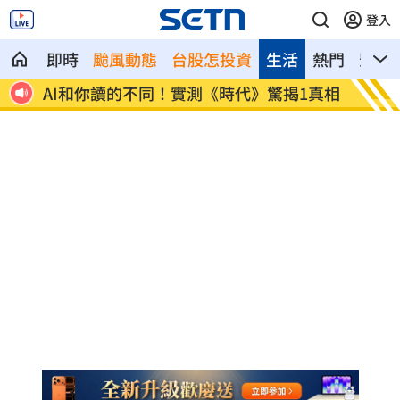
登入
即時
颱風動態
台股怎投資
生活
熱門
影音
時代》驚揭1真相
這大廠三支柱到位 全年EPS上看5.68