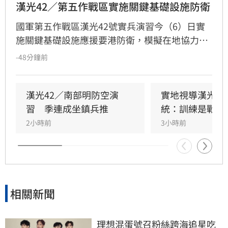
漢光42／第五作戰區實施關鍵基礎設施防衛
國軍第五作戰區漢光42號實兵演習今（6）日實
施關鍵基礎設施應援要港防衛，模擬在地協力者
襲擾港區重要設施，由港務警察先期應處，並依
-48分鐘前
機制向第五作戰區請求應援，戰備部隊迅速投入
應援，驗證軍警消及海巡協同重要目標防護能
力。
漢光42／南部明防空演
實地視導漢光演
習　季連成坐鎮兵推
統：訓練是戰力
2小時前
3小時前
相關新聞
理想混蛋號召粉絲跨海追星吃