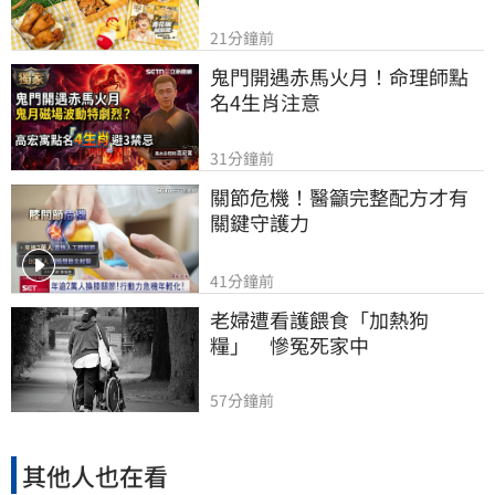
21分鐘前
鬼門開遇赤馬火月！命理師點
名4生肖注意
31分鐘前
關節危機！醫籲完整配方才有
關鍵守護力
41分鐘前
老婦遭看護餵食「加熱狗
糧」　慘冤死家中
57分鐘前
其他人也在看