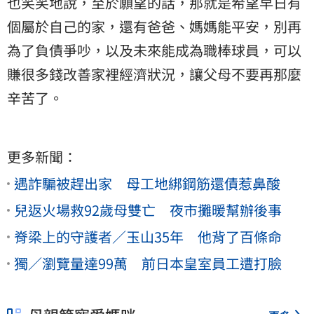
也笑笑地說，至於願望的話，那就是希望早日有
個屬於自己的家，還有爸爸、媽媽能平安，別再
為了負債爭吵，以及未來能成為職棒球員，可以
賺很多錢改善家裡經濟狀況，讓父母不要再那麼
辛苦了。
更多新聞：
遇詐騙被趕出家 母工地綁鋼筋還債惹鼻酸
兒返火場救92歲母雙亡 夜市攤暖幫辦後事
脊梁上的守護者／玉山35年 他背了百條命
獨／瀏覽量達99萬 前日本皇室員工遭打臉