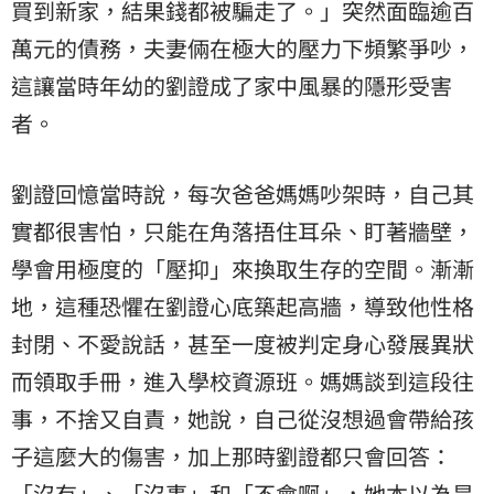
買到新家，結果錢都被騙走了。」突然面臨逾百
萬元的債務，夫妻倆在極大的壓力下頻繁爭吵，
這讓當時年幼的劉證成了家中風暴的隱形受害
者。
劉證回憶當時說，每次爸爸媽媽吵架時，自己其
實都很害怕，只能在角落捂住耳朵、盯著牆壁，
學會用極度的「壓抑」來換取生存的空間。漸漸
地，這種恐懼在劉證心底築起高牆，導致他性格
封閉、不愛說話，甚至一度被判定身心發展異狀
而領取手冊，進入學校資源班。媽媽談到這段往
事，不捨又自責，她說，自己從沒想過會帶給孩
子這麼大的傷害，加上那時劉證都只會回答：
「沒有」、「沒事」和「不會啊」，她本以為是