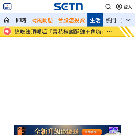
登入
即時
颱風動態
台股怎投資
生活
熱門
影音
神鎮
這吃法頂呱呱「青花椒鹹酥雞＋角嗨」開
韓股慘
賣