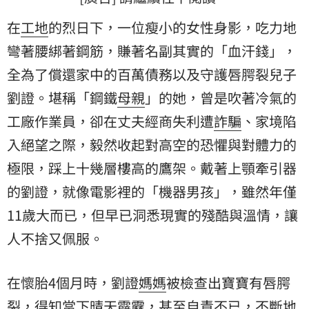
在
工地
的烈日下，一位瘦小的女性身影，吃力地
彎著腰綁著鋼筋，賺著名副其實的「血汗錢」，
全為了償還家中的百萬債務以及守護唇腭裂兒子
劉證。堪稱「鋼鐵
母親
」的她，曾是吹著冷氣的
工廠作業員，卻在丈夫經商失利遭
詐騙
、家境陷
入絕望之際，毅然收起對高空的恐懼與對體力的
極限，踩上十幾層樓高的鷹架。戴著上顎牽引器
的劉證，就像電影裡的「機器男孩」，雖然年僅
11歲大而已，但早已洞悉現實的殘酷與溫情，讓
人不捨又佩服。
在懷胎4個月時，劉證
媽媽
被檢查出寶寶有唇腭
裂，得知當下晴天霹靂，甚至自責不已，不斷地