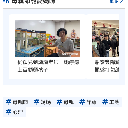
母親節寵愛媽咪
更多
從孤兒到讚讚老師　她療癒
鼎泰豐隱藏服
上百顱顏孩子
擺盤打包結果
母親節
媽媽
母親
詐騙
工地
心理