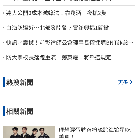
達人公開0成本滅蟑法！靠剩酒一夜抓2隻
白海豚逼近…北部發陸警？賈新興揭1關鍵
快訊／震撼！前彰律師公會理事長假採購BNT詐慈濟
10億、洗錢囤232kg黃金
防大學校長落跑重演 鄭英耀：將祭這規定
熱搜新聞
更多
相關新聞
理想混蛋號召粉絲跨海追星吃
美食！