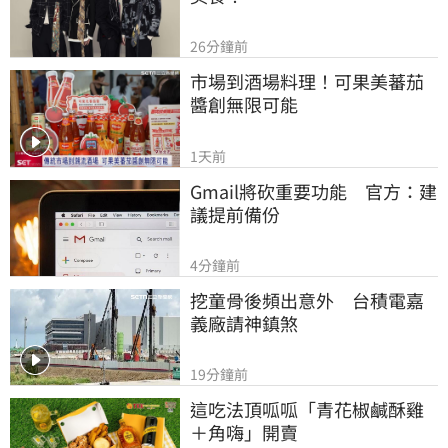
26分鐘前
市場到酒場料理！可果美蕃茄
醬創無限可能
1天前
Gmail將砍重要功能　官方：建
議提前備份
4分鐘前
挖童骨後頻出意外　台積電嘉
義廠請神鎮煞
19分鐘前
這吃法頂呱呱「青花椒鹹酥雞
＋角嗨」開賣