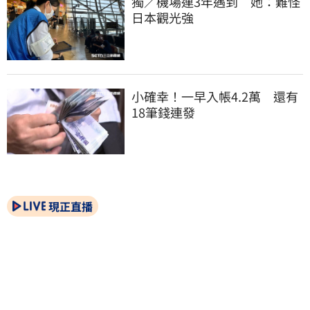
獨／機場連3年遇到　她：難怪
日本觀光強
小確幸！一早入帳4.2萬　還有
18筆錢連發
現正直播