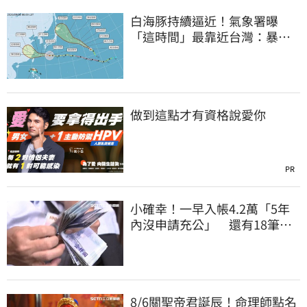
白海豚持續逼近！氣象署曝
「這時間」最靠近台灣：暴風
圈來襲了
做到這點才有資格說愛你
PR
小確幸！一早入帳4.2萬「5年
內沒申請充公」 還有18筆錢
連發到8月底
8/6關聖帝君誕辰！命理師點名