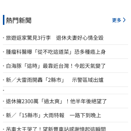
熱門新聞
更多
旅遊返家驚見3行李 退休夫妻好心情全毀
腫瘤科醫曝「從不吃這道菜」恐多種癌上身
白海豚「這時」最靠近台灣！今起天氣變了
新／大雷雨開轟「2縣市」 示警區域出爐
退休擁2300萬「過太爽」！他半年後絕望了
新／「15縣市」大雨特報 一路下到晚上
吊車大王哭了！望新豐車站感謝憶起這瞬間