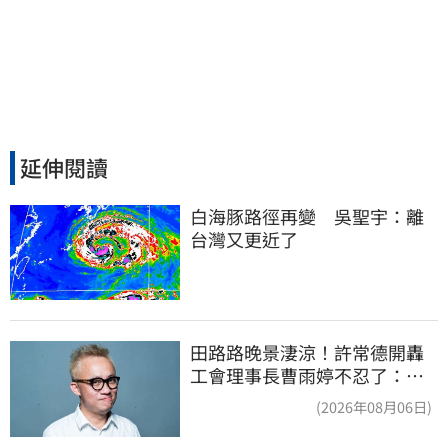
延伸閱讀
白海豚路徑再變　吳聖宇：離
台灣又更近了
田路路晚景淒涼！許常德開轟
工會理事長曹雨婷不忍了：別
只包紅包慰問
(2026年08月06日)