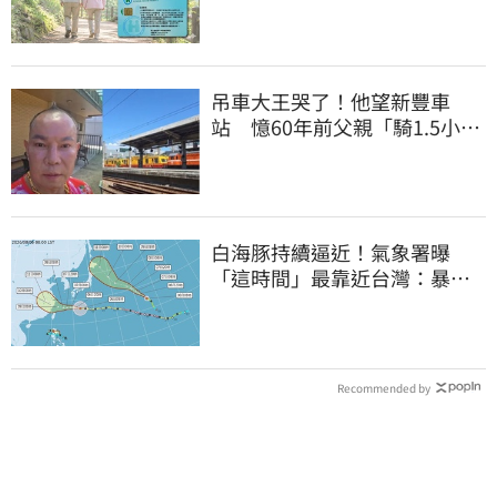
元
吊車大王哭了！他望新豐車
站 憶60年前父親「騎1.5小時
單車載他圓夢」
白海豚持續逼近！氣象署曝
「這時間」最靠近台灣：暴風
圈來襲了
Recommended by