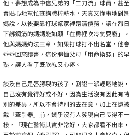
他，夢想成為中信兄弟的「二刀流」球員，甚至
會貼心地幫忙查詢職棒薪水，天真又懂事地對媽
媽說，以後要靠打球幫家裡還清債務，讓在烈日
下綁鋼筋的媽媽能如願「在房裡吹冷氣耍廢」。
他與媽媽約法三章，如果打球打不出名堂，他會
乖乖回來讀書，這份體恤父母「用命換錢」的早
熟，讓人看了既欣慰又心疼。
談及自己是唇腭裂的孩子，劉證一派輕鬆地說，
自己沒有覺得好或不好，因為生活沒有因此有特
別的差異，所以不會特別的去在意，加上在還被
戴「牽引器」前，幾乎沒有人發現自己長得不一
樣，「現在醫術其實非常好，大家都看不出來，
至於戴這個（牽引器），可能很多人會好奇，但