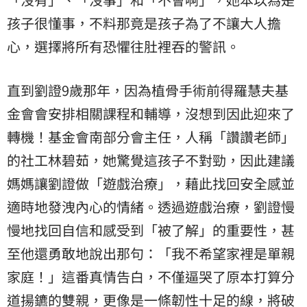
孩子很懂事，不料那竟是孩子為了不讓大人擔
心，選擇將所有恐懼往肚裡吞的警訊。
直到劉證9歲那年，因為植骨手術前得羅慧夫基
金會會安排相關課程和輔導，沒想到因此迎來了
轉機！基金會南部分會主任，人稱「讚讚老師」
的社工林碧茹，她驚覺這孩子不對勁，因此建議
媽媽讓劉證做「遊戲治療」，藉此找回安全感並
適時地發洩內心的情緒。透過遊戲治療，劉證慢
慢地找回自信和感受到「被了解」的重要性，甚
至他還勇敢地說出那句：「我不希望家裡是單親
家庭！」這番真情告白，不僅逼哭了原本打算分
道揚鑣的雙親，更像是一條韌性十足的線，將破