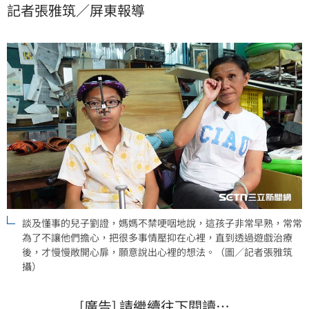
記者張雅筑／屏東報導
懼與對體力的極限，踩上十幾層樓高的鷹架。戴著上顎
牽引器的劉證，就像電影裡的「機器男孩」，雖然年僅
11歲大而已，但早已洞悉現實的殘酷與溫情，讓人不捨
又佩服。
談及懂事的兒子劉證，媽媽不禁哽咽地說，這孩子非常早熟，常常
為了不讓他們擔心，把很多事情壓抑在心裡，直到透過遊戲治療
後，才慢慢敞開心扉，願意說出心裡的想法。（圖／記者張雅筑
攝）
[廣告] 請繼續往下閱讀…