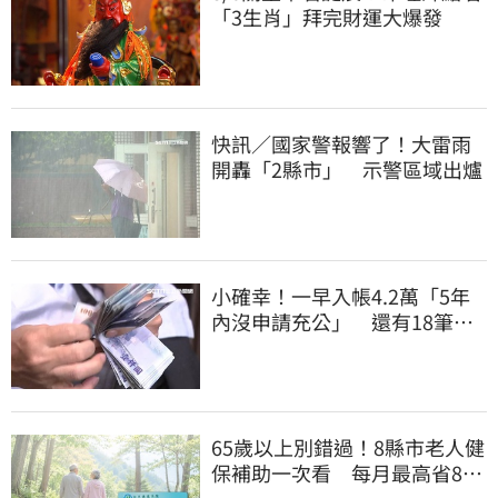
「3生肖」拜完財運大爆發
快訊／國家警報響了！大雷雨
開轟「2縣市」 示警區域出爐
小確幸！一早入帳4.2萬「5年
內沒申請充公」 還有18筆錢
連發到8月底
65歲以上別錯過！8縣市老人健
保補助一次看 每月最高省826