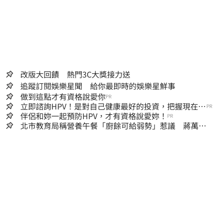
改版大回饋 熱門3C大獎接力送
追蹤訂閱娛樂星聞 給你最即時的娛樂星鮮事
做到這點才有資格說愛你
PR
立即諮詢HPV！是對自己健康最好的投資，把握現在不
PR
嫌晚！
伴侶和妳一起預防HPV，才有資格說愛妳！
PR
北市教育局稱營養午餐「廚餘可給弱勢」惹議 蔣萬安
急喊：不會這樣做