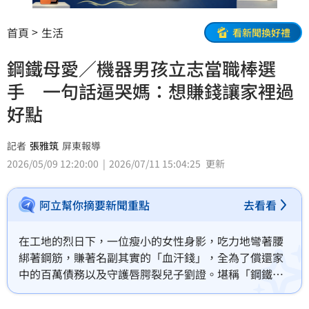
首頁
生活
看新聞換好禮
鋼鐵母愛／機器男孩立志當職棒選
手 一句話逼哭媽：想賺錢讓家裡過
好點
記者
張雅筑
屏東報導
2026/05/09 12:20:00
2026/07/11 15:04:25
更新
阿立幫你摘要新聞重點
去看看
在工地的烈日下，一位瘦小的女性身影，吃力地彎著腰
綁著鋼筋，賺著名副其實的「血汗錢」，全為了償還家
中的百萬債務以及守護唇腭裂兒子劉證。堪稱「鋼鐵母
親」的她，曾是吹著冷氣的工廠作業員，卻在丈夫經商
失利遭詐騙、家境陷入絕望之際，毅然收起對高空的恐