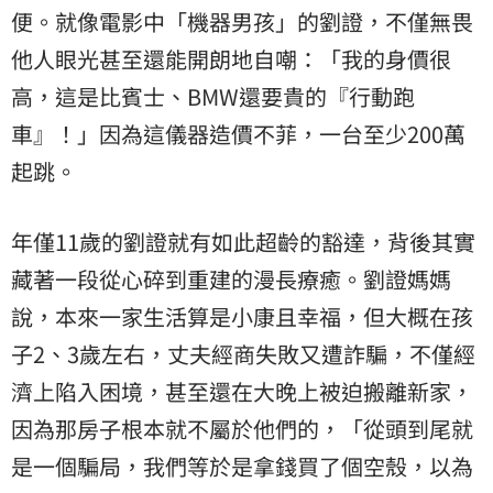
便。就像電影中「機器男孩」的劉證，不僅無畏
他人眼光甚至還能開朗地自嘲：「我的身價很
高，這是比賓士、BMW還要貴的『行動跑
車』！」因為這儀器造價不菲，一台至少200萬
起跳。
年僅11歲的劉證就有如此超齡的豁達，背後其實
藏著一段從心碎到重建的漫長療癒。劉證媽媽
說，本來一家生活算是小康且幸福，但大概在孩
子2、3歲左右，丈夫經商失敗又遭詐騙，不僅經
濟上陷入困境，甚至還在大晚上被迫搬離新家，
因為那房子根本就不屬於他們的，「從頭到尾就
是一個騙局，我們等於是拿錢買了個空殼，以為