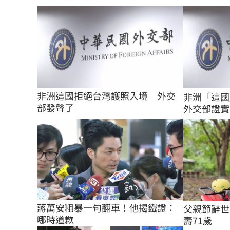
非洲這國拒絕台灣護照入境　外交
非洲「這
部發聲了
外交部證實
蔣萬安粗暴一句翻車！他揭鐵證：
父親節辭世
哪時道歉
壽71歲