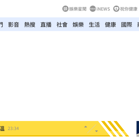
娛樂星聞
iNEWS
祝你健康
門
影音
熱搜
直播
社會
娛樂
生活
健康
國際
命
23:59
關注
23:50
互動
23:40
衛隊
23:37
溫
23:34