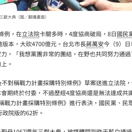
熱潮
10:00
年三獻大典（圖／翻攝畫面）
15
算條例，在
立法院
卡關多時，4度協商破局，8日
國民
億版本，大砍4700億元。台北市長
蔣萬安
今（9）日
實力，「我想黨團非常的團結，在野也共同努力通過
口上。
及不對稱戰力計畫採購特別條例》草案送進立法院，
本會期終於付委，不過歷經4度協商還是無法達成共
對稱戰力計畫採購特別條例》進行表決，國民黨、民
行政院版的62折。
母1067週年三獻大典，被媒體問到昨天藍白通過7