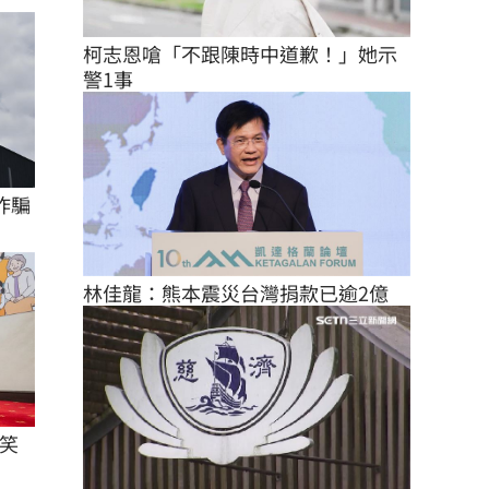
柯志恩嗆「不跟陳時中道歉！」她示
警1事
詐騙
林佳龍：熊本震災台灣捐款已逾2億
笑