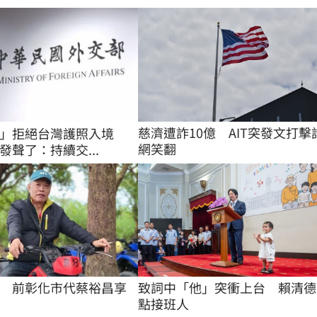
慈濟遭詐10億　AIT突發文打擊
國」拒絕台灣護照入境
網笑翻
發聲了：持續交...
　前彰化市代蔡裕昌享
致詞中「他」突衝上台　賴清德
點接班人