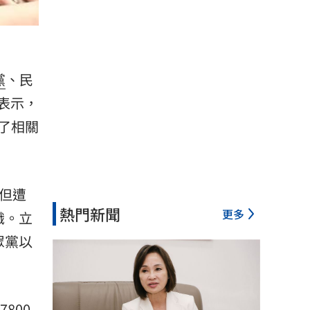
黨
、
民
表示，
了相關
但遭
熱門新聞
更多
識。立
眾黨以
800