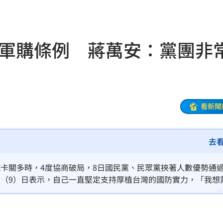
足壇
23:31
體
23:29
版軍購條例 蔣萬安：黨團非
」
23:27
主導
23:25
23:22
看新聞
23:21
去
趕人
23:16
憂
23:09
法院卡關多時，4度協商破局，8日國民黨、民眾黨挾著人數優勢通
安今（9）日表示，自己一直堅定支持厚植台灣的國防實力，「我想
23:07
接下來要確保預算用在刀口上。
s
22:59