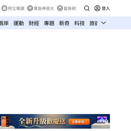
阿立導讀
寶島神很大
富房網
登入
兩岸
運動
財經
專題
新奇
科技
旅遊
汽車
寵物