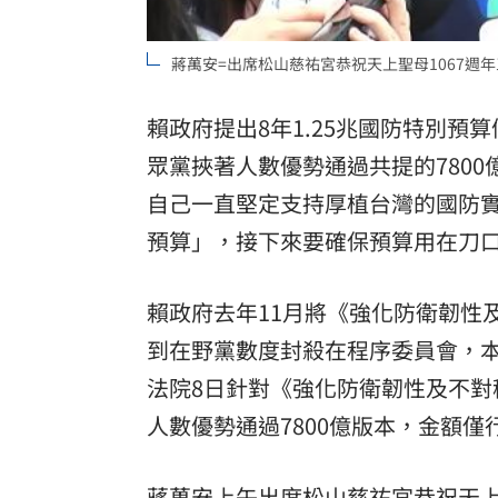
8國球員齊聚高雄 Formosa 7s掀足球
蔣萬安=出席松山慈祐宮恭祝天上聖母1067週
理想混蛋號召粉絲跨海追星吃美食！
18:
賴政府提出8年1.25兆國防特別預
眾黨
挾著人數優勢通過共提的7800
自己一直堅定支持厚植台灣的國防
預算」，接下來要確保預算用在刀
賴政府去年11月將《強化防衛韌性
到在野黨數度封殺在程序委員會，
法院8日針對《強化防衛韌性及不
人數優勢通過7800億版本，金額僅
蔣萬安上午出席松山慈祐宮恭祝天上聖