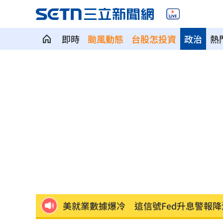
即時
颱風動態
台股怎投資
政治
熱
南電Q2財報公布後 目標價調升
00:00
俄軍空襲烏克蘭首都基輔及周邊 4人喪
費仔確定成自由球員 下一步動向引人
米蘭達離婚奧蘭多布魯13年！罕談前夫
美制裁杜拜加密幣交所！控助伊朗革命
美就業數據爆冷 這信號Fed升息警報降