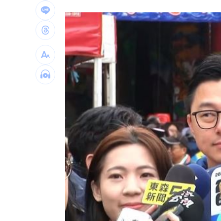
飛機餐1果汁爆廁所之亂 醫：3類人勿
獨／田路路突改口找楊光友 許常德爆
亨特認特權 哽咽談父拜登癌症轉移到
白海豚發威！宜蘭強風磁磚砸、樹倒
22:
台灣彩券開獎直播中
20:31
LIVE三立+24小時直播
15:27
三立iNEWS新聞台線上直播
18:00
商場戰國來臨 台中「頂奢大道」逐漸
台彩父親節推新刮刮樂千萬頭獎超「爸
「拍片人的多重宇宙」職涯論壇9/12登