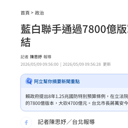
梅西父親病逝享壽68歲 一路陪伴兒闖
首頁
政治
5登山客2025年雪崩失蹤 尼泊爾尋獲遺
藍白聯手通過7800億
喝錯傷身！營養師整理喝咖啡「7大守則
結
美：東南亞詐騙園區多由中國背景組織
拆監獄家書見「叫別人老婆」人妻氣炸
記者
陳思妤
報導
2026/05/09 09:56:00
2026/05/09 09:56:28
更新
ETF存到2千萬退休！他因1封信重回職場
阿立幫你摘要新聞重點
社宅包租爆糾紛 房客控業者硬闖屋內
馬斯克蓋地球最大晶圓廠 專家揭3大隱
賴政府提出8年1.25兆國防特別預算條例，在立
的7800億版本，大砍4700億元。台北市長蔣萬
泰國校園槍擊案增至9死 12歲女童不治
非常的團結，在野也共同努力通過了相關預算」，
記者陳思妤／台北報導
蔣市政一團糟？活動背板誤植HappiMes