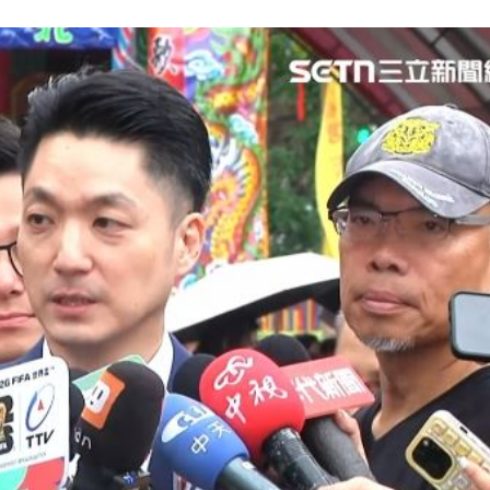
亂喝
22:48
內幕
22:48
骨頭
22:38
31
成形
12:00
」氣
12:00
場！
10:30