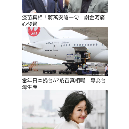
疫苗真相！蔣萬安嗆一句　謝金河痛
心發聲
當年日本捐台AZ疫苗真相曝　專為台
灣生產