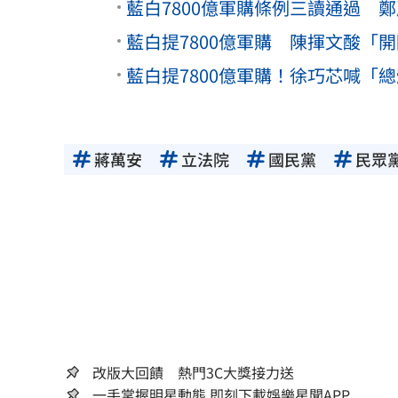
藍白7800億軍購條例三讀通過 
藍白提7800億軍購 陳揮文酸「
藍白提7800億軍購！徐巧芯喊「總
蔣萬安
立法院
國民黨
民眾
改版大回饋 熱門3C大獎接力送
一手掌握明星動態 即刻下載娛樂星聞APP