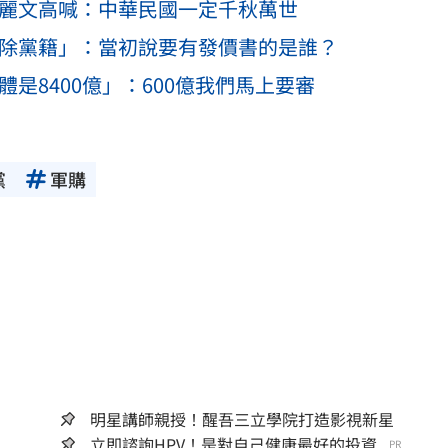
鄭麗文高喊：中華民國一定千秋萬世
開除黨籍」：當初說要有發價書的是誰？
體是8400億」：600億我們馬上要審
黨
軍購
明星講師親授！醒吾三立學院打造影視新星
立即諮詢HPV！是對自己健康最好的投資...
PR