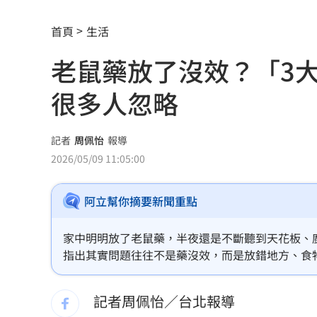
川普喊戰爭快結束 美股漲、台指期衝450
首頁
生活
拖吊車「沒綁好」！ 百萬休旅重摔滑
老鼠藥放了沒效？「3
燈桿「孵蛋」路口影像直播紅鳩輪流護
很多人忽略
減碳行動開跑！台新新光金控淨零論壇
合體沈伯洋 「過來人」陳時中送3叮嚀
記者
周佩怡
報導
2026/05/09 11:05:00
兆基債務風暴！前董座李建成遭當庭逮
阿立幫你摘要新聞重點
手上只剩24元！獨居嬤不動存款原因惹
小刀婚姻告終 昔砸百萬辦婚禮找連戰
家中明明放了老鼠藥，半夜還是不斷聽到天花板、
指出其實問題往往不是藥沒效，而是放錯地方、食
布雷克6局0失分 陳傑憲猛打率統一退
物、孩童誤食風險。
記者周佩怡／台北報導
交往3個月閃婚 姜厚任女友前夫身分曝