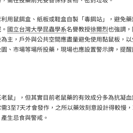
套利用鼠餌盒、紙板或鞋盒自製「毒餌站」，避免藥
域。
國立台灣大學昆蟲學系
名譽教授
徐爾烈
也強調，
段為主，戶外與公共空間應盡量避免使用黏鼠板，以
公園、市場等場所投藥，現場也應設置警示牌，提醒
死老鼠」，但其實目前老鼠藥的有效成分多為抗凝血
需3至7天才會發作，之所以藥效刻意設計得較慢，
，產生忌食與警戒。