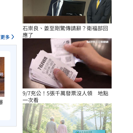
石崇良、姜至剛驚傳請辭？衛福部回
應了
更多
9/7充公！5張千萬發票沒人領　地點
一次看
曝