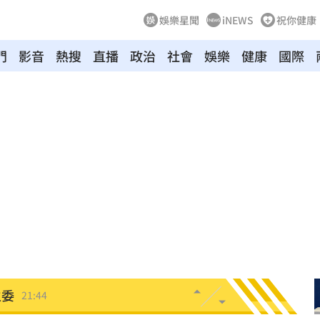
娛樂星聞
iNEWS
祝你健康
門
影音
熱搜
直播
政治
社會
娛樂
健康
國際
電
21:58
上場
21:54
狀況
21:54
有名
21:50
主委
21:44