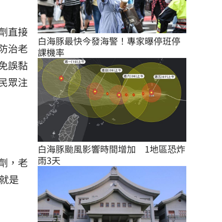
劑直接
白海豚最快今發海警！專家曝停班停
防治老
課機率
免誤黏
民眾注
白海豚颱風影響時間增加　1地區恐炸
雨3天
劑，老
就是