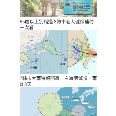
65歲以上別錯過 8縣市老人健保補助
一次看
7縣市大雨特報開轟　白海豚減慢、雨
炸3天