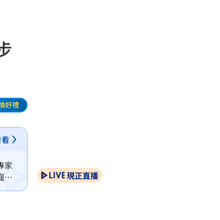
步
換好禮
看看
專家
現正直播
寵