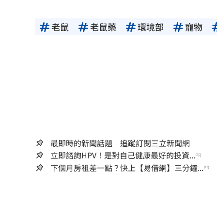
老鼠
老鼠藥
環境部
寵物
最即時的新聞話題 追蹤訂閱三立新聞網
立即諮詢HPV！是對自己健康最好的投資...
PR
下個月房租差一點？快上【易借網】三分鐘...
PR