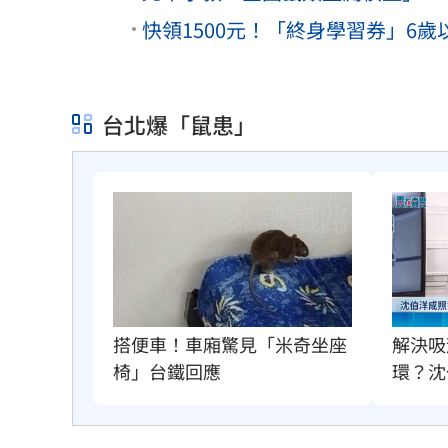
快領1500元！「終身學習券」6
台北爆「鼠患」
搭便車！車廂驚見「米奇坐座
解決吸
椅」台鐵回應
環？沈