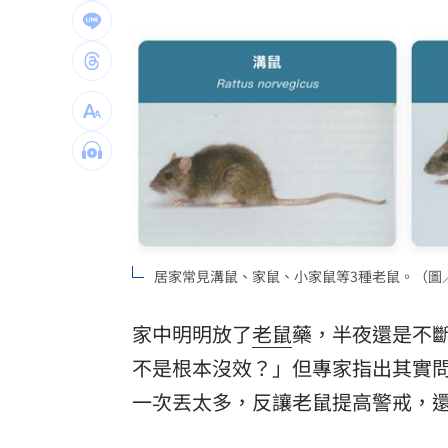
U17男排世界賽移地訓練 主委加碼加菜
律師+假慈濟青年吸金10億 豪宅飄鮑魚
黃仁勳加持CPO族群狂飆！專家曝黃金
人妻問婆婆住院該扛嗎？網搖頭：輪不
台灣彩券開獎直播中
20:31
LIVE三立+24小時直播
15:27
居家常見溝鼠、家鼠、小家鼠等3種老鼠。（圖
三立iNEWS新聞台線上直播
18:00
家中明明放了
老鼠
藥，半夜還是不
台彩父親節推新刮刮樂千萬頭獎超「爸
不是根本沒效？」但專家指出其實
商場戰國來臨 台中「頂奢大道」逐漸
一次丟太多，反讓老鼠提高警戒，
「拍片人的多重宇宙」職涯論壇9/12登