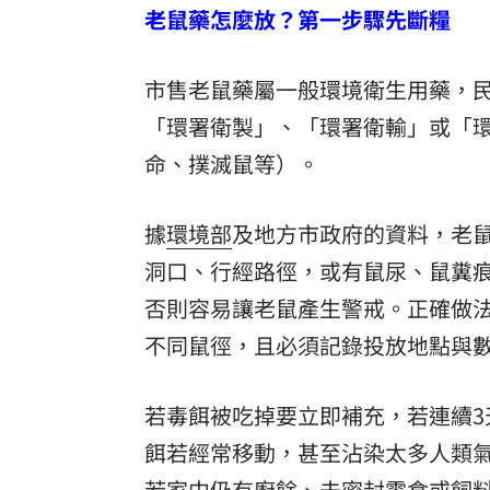
老鼠藥怎麼放？第一步驟先斷糧
8國球員齊聚高雄 Formosa 7s掀足球
市售老鼠藥屬一般環境衛生用藥，
理想混蛋號召粉絲跨海追星吃美食！
18:
「環署衛製」、「環署衛輸」或「
命、撲滅鼠等）。
據
環境部
及地方市政府的資料，老
洞口、行經路徑，或有鼠尿、鼠糞痕
否則容易讓老鼠產生警戒。正確做法
不同鼠徑，且必須記錄投放地點與數
若毒餌被吃掉要立即補充，若連續
餌若經常移動，甚至沾染太多人類
若家中仍有廚餘、未密封零食或飼