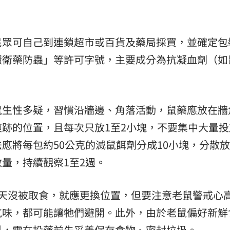
熱潮
10:00
民眾可自己到連鎖超市或百貨及藥局採買，並確定包
15
環衛藥防蟲」等許可字號，主要成分為抗凝血劑（如
鼠生性多疑，習慣沿牆邊、角落活動，鼠藥應放在牆
跡的位置，且每次只放1至2小塊，不要集中大量投
應將每包約50公克的滅鼠餌劑分成10小塊，分散
量，持續觀察1至2週。
3天沒被取食，就應更換位置，但要注意老鼠警戒心
氣味，都可能讓牠們避開。此外，由於老鼠偏好新鮮
料，需在投藥前先妥善保存食物、密封垃圾。