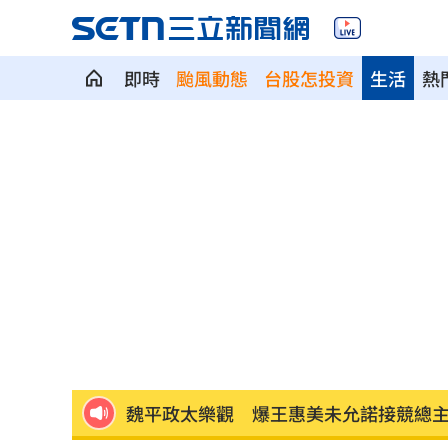
即時
颱風動態
台股怎投資
生活
熱
華邦電法說會後 新目標價出爐
22:00
高雄轎車暴衝連3撞！波及13車600戶停
陳晨威失誤釀失分 教頭透露其實抱病
昆凌8歲愛子拜中醫為師 幫把脈說中1
父親節最雷禮物 「茶具、領帶」榜上
魏平政太樂觀 爆王惠美未允諾接競總