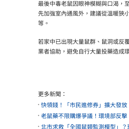
最後中毒老鼠因眼神模糊與口渴，
先加強室內通風外，建議從溫暖狹
等。
若家中已出現大量鼠群、鼠洞或反
業者協助，避免自行大量投藥造成
更多新聞：
快領錢！「市民進修券」擴大發放 
老鼠藥不限購爆爭議！環境部反擊
北市求救「全國鼠類監測模型」？