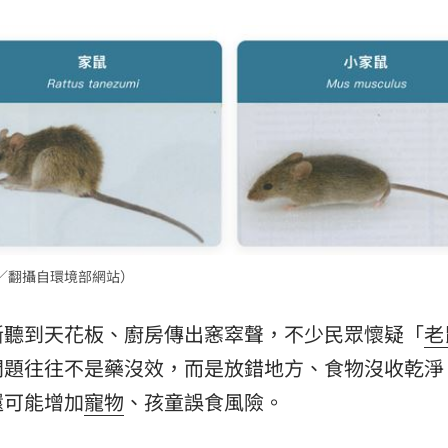
金
21:25
味
21:25
買點
21:19
到你
21:19
／翻攝自環境部網站）
斷聽到天花板、廚房傳出窸窣聲，不少民眾懷疑「
老
」氣
12:00
問題往往不是藥沒效，而是放錯地方、食物沒收乾淨
成形
12:00
還可能增加
寵物
、孩童誤食風險。
場！
10:30