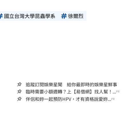
國立台灣大學昆蟲學系
徐爾烈
追蹤訂閱娛樂星聞 給你最即時的娛樂星鮮事
臨時需要小額週轉？上【易借網】找人幫！...
PR
伴侶和妳一起預防HPV，才有資格說愛妳...
PR