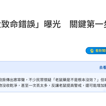
00
21:42
落
21:39
大致命錯誤」曝光 關鍵第一
蛋
21:38
登場
21:36
21:31
看新聞
補
21:31
去
鼻酸
21:30
證婚
21:30
廚房傳出窸窣聲，不少民眾懷疑「老鼠藥是不是根本沒效？」但
物沒收乾淨，甚至一次丟太多，反讓老鼠提高警戒，還可能增加
富邦
21:26
光
21:25