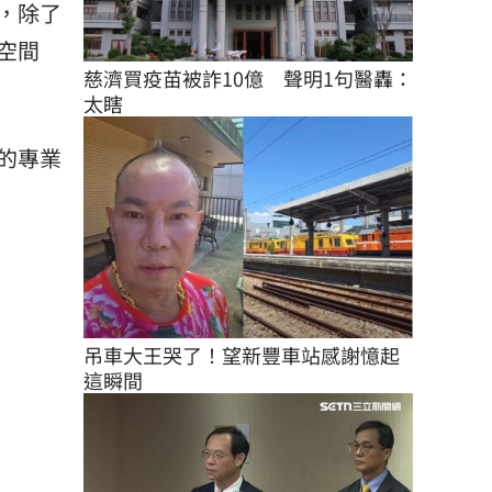
，除了
空間
慈濟買疫苗被詐10億　聲明1句醫轟：
太瞎
的專業
吊車大王哭了！望新豐車站感謝憶起
這瞬間