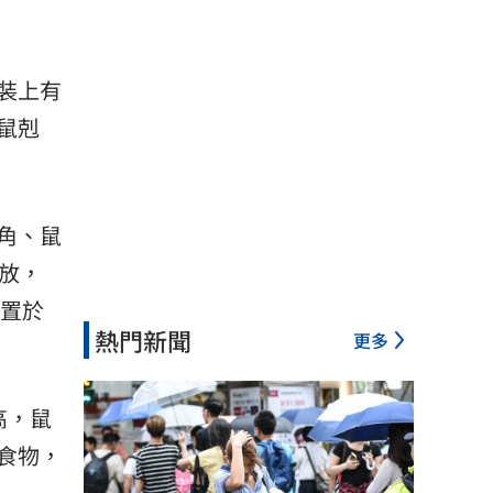
裝上有
鼠剋
角、鼠
放，
放置於
熱門新聞
更多
高，鼠
食物，