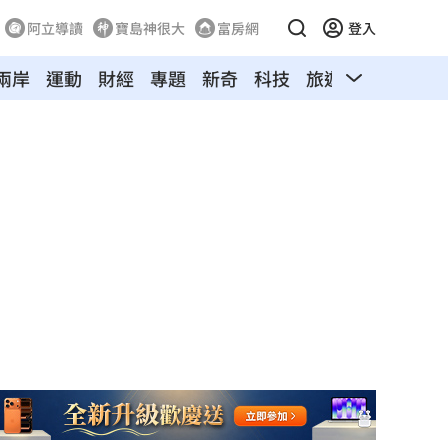
阿立導讀
寶島神很大
富房網
登入
兩岸
運動
財經
專題
新奇
科技
旅遊
汽車
寵物