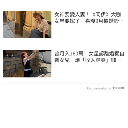
女神要變人妻！《同伊》大咖
女星要嫁了 喜曝9月披婚紗嫁
企業家男友
曾月入160萬！女星認離婚獨自
養女兒 爆「收入歸零」咖啡
廳打工近況曝
Recommended by