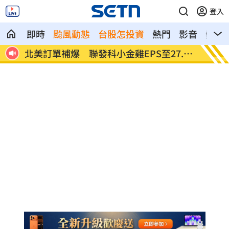
登入
即時
颱風動態
台股怎投資
熱門
影音
熱搜
潮來
北美訂單補爆 聯發科小金雞EPS至27.12
AI和
元