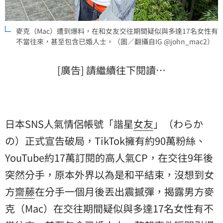
麥克（Mac）遭到爆料，在和女友交往期間疑似與多達17名女性有
不當往來，甚至包含已婚人士。（圖／翻攝自IG @john_mac2）
[廣告] 請繼續往下閱讀…
日本SNS人氣情侶帳號「諧星
女友
」（わらか
の）正式宣告破局，TikTok擁有約90萬粉絲、
YouTube約17萬訂閱的高人氣CP，在交往9年後
突然分手，原本外界以為是和平結束，沒想到女
方
齋藤
在分手一個月後丟出震撼彈，揭露男方麥
克（Mac）在交往期間疑似與多達17名女性有不