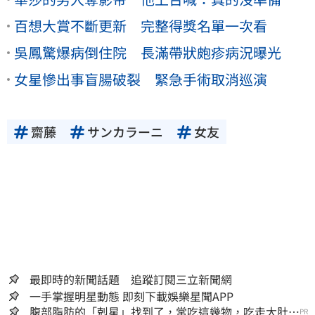
百想大賞不斷更新 完整得獎名單一次看
吳鳳驚爆病倒住院 長滿帶狀皰疹病況曝光
女星慘出事盲腸破裂 緊急手術取消巡演
齋藤
サンカラーニ
女友
最即時的新聞話題 追蹤訂閱三立新聞網
一手掌握明星動態 即刻下載娛樂星聞APP
腹部脂肪的「剋星」找到了，常吃這幾物，吃走大肚
PR