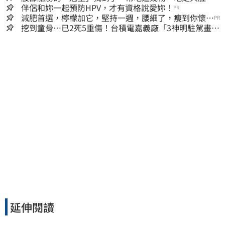
囊，瘦出小蠻腰
伴侶和妳一起預防HPV，才有資格說愛妳！
PR
減肥首選，檸檬加它，堅持一週，腰細了，瘦到你懷疑
PR
人生
挖到童骨…已2死5重傷！台積電嘉義廠「3神明駐駕畫面
曝光」
延伸閱讀