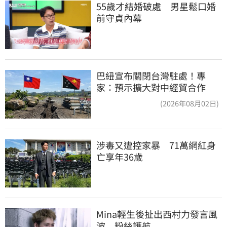
55歲才結婚破處　男星鬆口婚
前守貞內幕
巴紐宣布關閉台灣駐處！專
家：預示擴大對中經貿合作
(2026年08月02日)
涉毒又遭控家暴　71萬網紅身
亡享年36歲
Mina輕生後扯出西村力發言風
波　粉絲護航