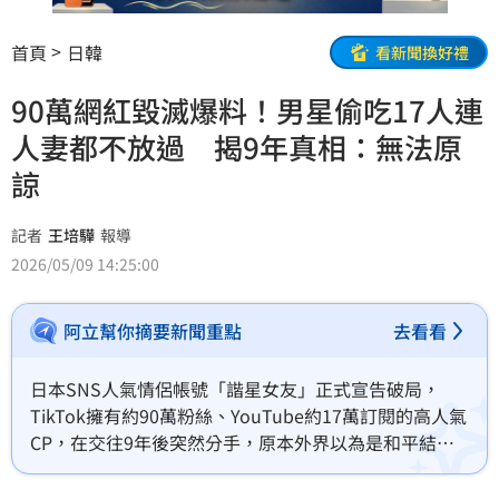
首頁
日韓
看新聞換好禮
90萬網紅毀滅爆料！男星偷吃17人連
人妻都不放過 揭9年真相：無法原
諒
記者
王培驊
報導
2026/05/09 14:25:00
阿立幫你摘要新聞重點
去看看
日本SNS人氣情侶帳號「諧星女友」正式宣告破局，
TikTok擁有約90萬粉絲、YouTube約17萬訂閱的高人氣
CP，在交往9年後突然分手，原本外界以為是和平結
束，沒想到女方齋藤在分手一個月後丟出震撼彈，揭露
男方笑星麥克（Mac）在交往期間疑似與多達17名女性