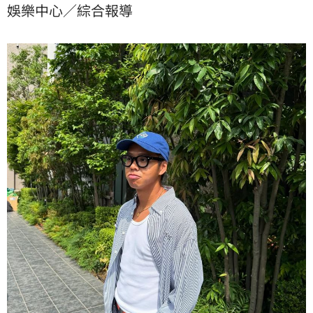
娛樂中心／綜合報導
有不當往來。