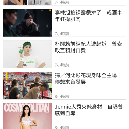
7小時前
李棟旭拍裸露戲拚了　戒酒半
年狂操肌肉
7小時前
朴娜勑前經紀人遭起訴　曾索
取巨額封口費
7小時前
獨／河北彩花現身味全主場　
傳想來台發展
8小時前
Jennie大秀火辣身材　自曝曾
感到自卑
8小時前