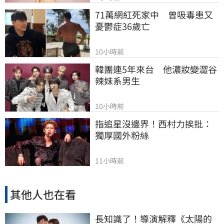
71萬網紅死家中　曾吸毒患又
憂鬱症36歲亡
10小時前
韓團連5年來台　他濃妝變澀谷
辣妹系男生
10小時前
指追星沒邊界！西村力挨批：
獨厚國外粉絲
11小時前
其他人也在看
長知識了！導演解釋《太陽的