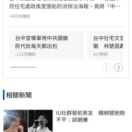
府住宅處政風室張貼的消保法海報，竟將「中央
機關」圖示誤植為中國國徽，五星圖樣引發民眾
-466分鐘前
譁然。政治工作者周軒質疑市府立場，網友更諷
刺台中是否已中國化。對此，台中市住宅發展工
程處6日緊急滅火，坦承是內部人員使用AI製圖卻
台中宣導單用中共國徽　
台中社宅文宣驚
未落實校稿釀禍，已將爭議海報全面下架並致
民代批每天都出包
徽　林楚茵轟這
歉，承諾未來將嚴格審核宣導品內容，杜絕類似
-112分鐘前
4小時前
荒謬烏龍再次發生。
相關新聞
IU社群發前男友　韓網替她抱
不平：該避嫌