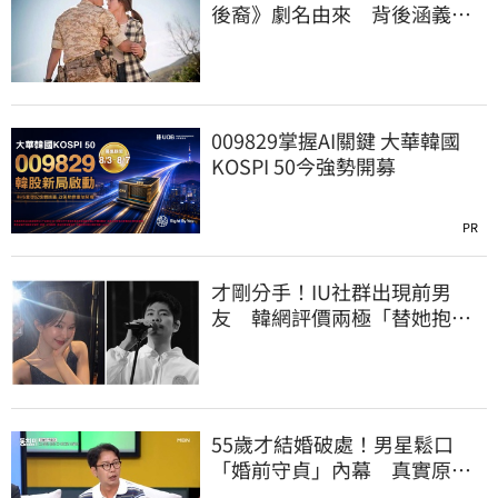
後裔》劇名由來 背後涵義超
暖
009829掌握AI關鍵 大華韓國
KOSPI 50今強勢開募
PR
才剛分手！IU社群出現前男
友 韓網評價兩極「替她抱不
平」：該避嫌才對
55歲才結婚破處！男星鬆口
「婚前守貞」內幕 真實原因
曝光全場笑瘋