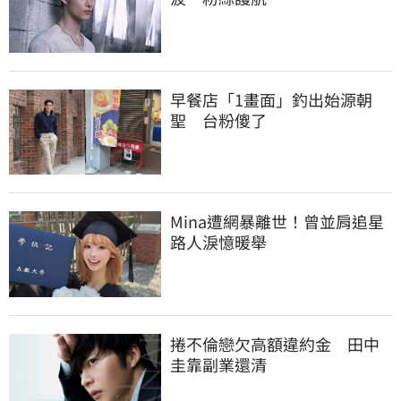
早餐店「1畫面」釣出始源朝
聖　台粉傻了
Mina遭網暴離世！曾並肩追星
路人淚憶暖舉
捲不倫戀欠高額違約金　田中
圭靠副業還清