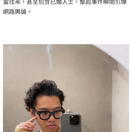
當往來，甚至包含已婚人士，整起事件瞬間引爆
網路輿論。