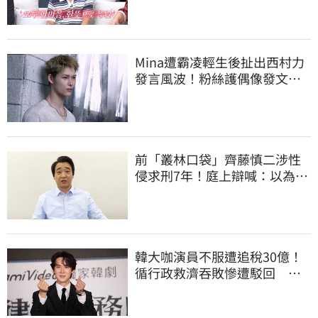
Mina遭霸凌輕生後扯出西村力
發言風波！粉絲護偶像發文：
言論遭惡意扭曲
前「叢林口袋」齊藤慎二涉性
侵求刑7年！庭上辯喊：以為對
方同意
韓大咖演員不服遭追稅30億！
循行政救濟吞敗慘遭駁回 公
司最新回應曝光