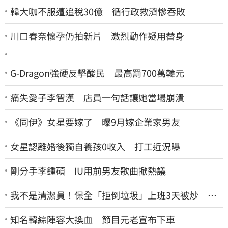
韓大咖不服遭追稅30億 循行政救濟慘吞敗
川口春奈懷孕仍拍新片 激烈動作疑用替身
G-Dragon強硬反擊酸民 最高罰700萬韓元
痛失愛子李智漢 店員一句話讓她當場崩潰
《同伊》女星要嫁了 曝9月嫁企業家男友
女星認離婚後獨自養孩0收入 打工近況曝
剛分手李鍾碩 IU用前男友歌曲掀熱議
我不是清潔員！保全「拒倒垃圾」上班3天被炒 找
法院討公道結果出爐
知名韓綜陣容大換血 節目元老宣布下車