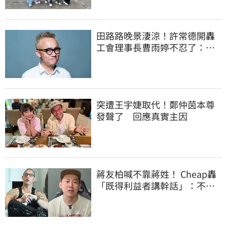
田路路晚景淒涼！許常德開轟
工會理事長曹雨婷不忍了：別
只包紅包慰問
突遭王宇婕取代！鄭仲茵本尊
發聲了 回應真實主因
蔣友柏喊不靠蔣姓！ Cheap轟
「既得利益者講幹話」：不如
學K董誠實靠爸