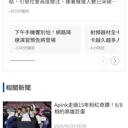
結，引發社會高度關注，連署聲援人數已突破15
萬人。藝人江宏恩日前針對「董事長樂團」林大
-455分鐘前
鈞質疑藍白立委問政表現的貼文，在留言區以
「有！砍國防和公視預算」六字反諷回應，犀利
言論迅速掀起網友熱議。江宏恩過去憑藉經典八
下午手機響別怕！網路降
射頻器材全卡關 
點檔《飛龍在天》走紅，此次對於公共議題的直
速演習預告將登場
卡越久越多人受
率表態，不僅吸引大批粉絲按讚支持，也讓外界
-334分鐘前
4小時前
關注到他平時在社群平台對時事議題的鮮明立
場。此事件反映出公視預算爭議已從立法院延燒
至演藝圈，持續引發大眾對於媒體自主與公共資
源運用的廣泛討論。
相關新聞
Apink走過15年粉紅奇蹟！8/8
相約高雄巨蛋
2026/06/29 08:00