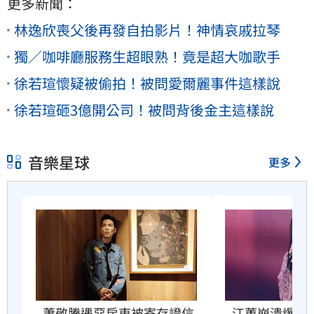
更多新聞：
林逸欣喪父後再發自拍影片！神情哀戚拉琴
獨／咖啡廳服務生超眼熟！竟是超大咖歌手
徐若瑄懷疑被偷拍！被問愛爾麗事件這樣說
徐若瑄砸3億開公司！被問背後金主這樣說
音樂星球
更多
蕭敬騰遇惡房東被寄存證信
江蕙崩潰爆哭