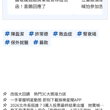
函！喜鵲回應了
喊怕參加告別
陳盈潔
許常德
敗血症
腎衰竭
保外就醫
募款
改版大回饋 熱門3C大獎接力送
一手掌握明星動態 即刻下載娛樂星聞APP
2026北市長挺誰？3萬人投票最終結果出爐 她驚喊：
蔣萬安真該緊張了
我不是清潔員！保全「拒倒垃圾」上班3天被炒 找法院