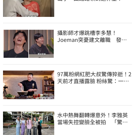
忍6年吐內幕
攝影師才爆跳槽李多慧！
Joeman突憂建文離職 發聲
「其實我很清楚」
97萬粉網紅肥大叔驚傳猝逝！2
天前才直播露臉 粉絲驚：一直
覺得怪
水中熱舞翻轉爆意外！李雅英
當場失控變臉全被拍 「驚人
畫面」曝光