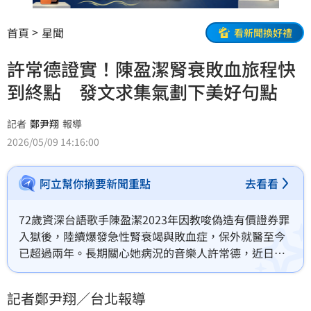
首頁
星聞
看新聞換好禮
許常德證實！陳盈潔腎衰敗血旅程快
到終點 發文求集氣劃下美好句點
記者
鄭尹翔
報導
2026/05/09 14:16:00
阿立幫你摘要新聞重點
去看看
72歲資深台語歌手陳盈潔2023年因教唆偽造有價證券罪
入獄後，陸續爆發急性腎衰竭與敗血症，保外就醫至今
已超過兩年。長期關心她病況的音樂人許常德，近日再
度發文透露：「這段旅程快到終點了。」一席話也讓不
少粉絲相當不捨。
記者鄭尹翔／台北報導