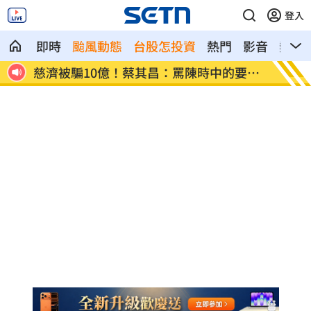
登入
即時
颱風動態
台股怎投資
熱門
影音
熱搜
燈漲
慈濟被騙10億！蔡其昌：罵陳時中的要道
嬤吃白
歉