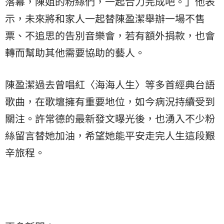
落幕，陳姐的粉絲們，一起合力完成吧。」他表
示，未來將和家人一起替陳盈潔舉辦一場不售
票、不追思的告別音樂會，若有額外捐款，也會
轉而幫助其他需要協助的藝人。
陳盈潔過去曾唱紅〈海海人生〉等多首經典台語
歌曲，在歌壇擁有重要地位，如今病況持續受到
關注。許常德的最新發文曝光後，也湧入不少粉
絲留言替她加油，希望她能平安走完人生這段艱
辛旅程。