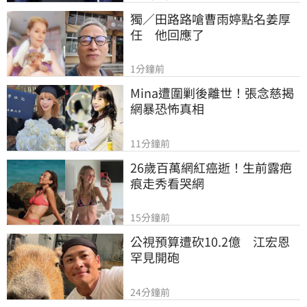
獨／田路路嗆曹雨婷點名姜厚
任　他回應了
1分鐘前
Mina遭圍剿後離世！張念慈揭
網暴恐怖真相
11分鐘前
26歲百萬網紅癌逝！生前露疤
痕走秀看哭網
15分鐘前
公視預算遭砍10.2億　江宏恩
罕見開砲
24分鐘前