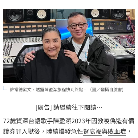
許常德發文，透露陳盈潔旅程快到終點。（圖／翻攝自臉書)
[廣告] 請繼續往下閱讀…
72歲資深台語歌手
陳盈潔
2023年因教唆偽造有價
證券罪入獄後，陸續爆發急性
腎衰竭
與
敗血症
，