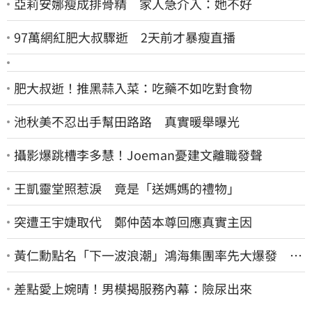
亞莉安娜瘦成排骨精 家人急介入：她不好
97萬網紅肥大叔驟逝 2天前才暴瘦直播
肥大叔逝！推黑蒜入菜：吃藥不如吃對食物
池秋美不忍出手幫田路路 真實暖舉曝光
攝影爆跳槽李多慧！Joeman憂建文離職發聲
王凱靈堂照惹淚 竟是「送媽媽的禮物」
突遭王宇婕取代 鄭仲茵本尊回應真實主因
黃仁勳點名「下一波浪潮」鴻海集團率先大爆發 台
股這族群全面噴出
差點愛上婉晴！男模揭服務內幕：險尿出來