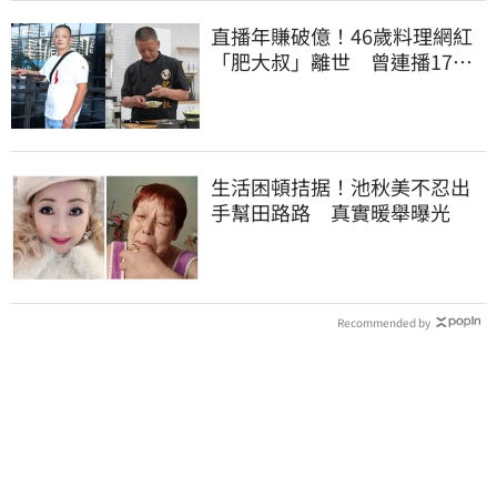
直播年賺破億！46歲料理網紅
「肥大叔」離世 曾連播17小
時辛酸面曝
生活困頓拮据！池秋美不忍出
手幫田路路 真實暖舉曝光
Recommended by