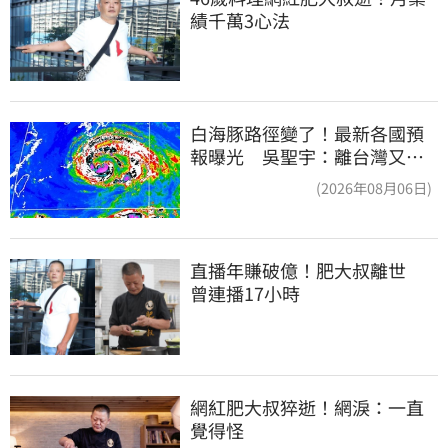
績千萬3心法
白海豚路徑變了！最新各國預
報曝光 吳聖宇：離台灣又更
近一點
(2026年08月06日)
直播年賺破億！肥大叔離世　
曾連播17小時
網紅肥大叔猝逝！網淚：一直
覺得怪