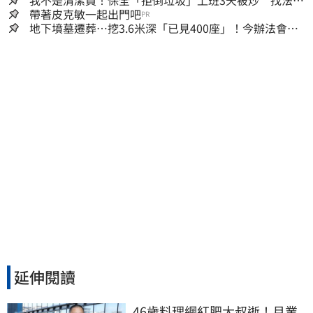
討公道結果出爐
帶著皮克敏一起出門吧
PR
地下墳墓遷葬…挖3.6米深「已見400座」！今辦法會安
撫祖先
延伸閱讀
46歲料理網紅肥大叔逝！月業