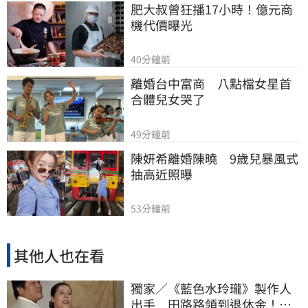
肥大叔曾狂播17小時！億元商
機代價曝光
40分鐘前
離婚台中富商　八點檔女星首
合體兒女哭了
49分鐘前
陳妍希離婚陳曉　9歲兒暴風式
抽高近照曝
53分鐘前
其他人也在看
獨家／《藍色水玲瓏》製作人
出手 田路路領到退休金！隱