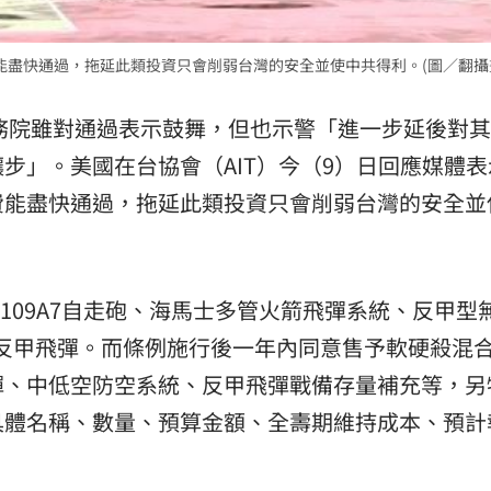
能盡快通過，拖延此類投資只會削弱台灣的安全並使中共得利。(圖／翻攝
務院雖對通過表示鼓舞，但也示警「進一步延後對其
讓步」。美國在台協會（AIT）今（9）日回應媒體表
費能盡快通過，拖延此類投資只會削弱台灣的安全並
109A7自走砲、海馬士多管火箭飛彈系統、反甲型
 反甲飛彈。而條例施行後一年內同意售予軟硬殺混
彈、中低空防空系統、反甲飛彈戰備存量補充等，另
具體名稱、數量、預算金額、全壽期維持成本、預計