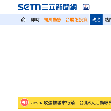
即時
颱風動態
台股怎投資
政治
熱
記憶體二哥重挫近5%！這4檔逆勢上漲
轟藍營5人造謠政客 林楚茵：出來道歉
父異母兄弟鬧翻…踢出戶籍害他沒報到
獨／嘉盈嚮往台灣應援文化 香港跨海
全聯中元節最強折扣來了！萬家福買1送
aespa攻蛋推城市行銷 台北6大活動曝