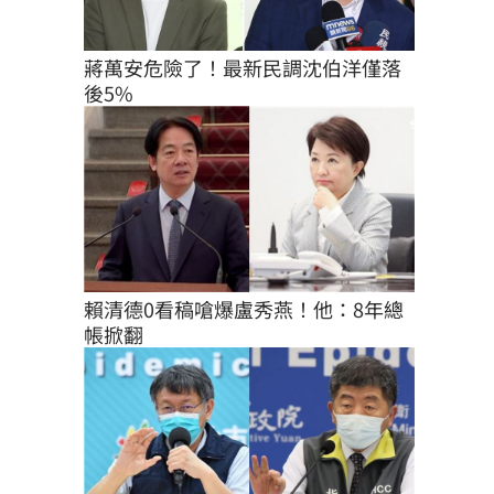
蔣萬安危險了！最新民調沈伯洋僅落
後5%
賴清德0看稿嗆爆盧秀燕！他：8年總
帳掀翻