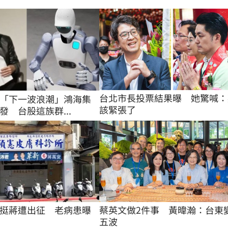
台北市長投票結果曝　她驚喊：
「下一波浪潮」鴻海集
該緊張了
發 台股這族群...
挺蔣遭出征　老病患曝
蔡英文做2件事　黃暐瀚：台東
五波