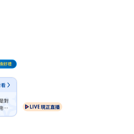
換好禮
看看
是對
現正直播
拖延