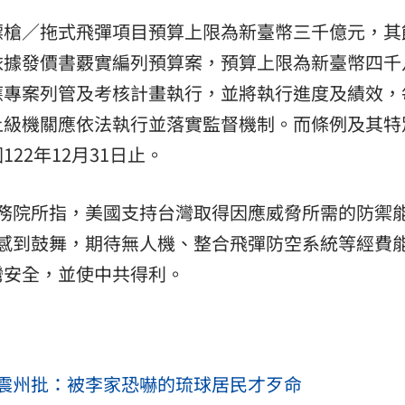
標槍／拖式飛彈項目預算上限為新臺幣三千億元，其
依據發價書覈實編列預算案，預算上限為新臺幣四千
應專案列管及考核計畫執行，並將執行進度及績效，
上級機關應依法執行並落實監督機制。而條例及其特
22年12月31日止。
國務院所指，美國支持台灣取得因應威脅所需的防禦
過感到鼓舞，期待無人機、整合飛彈防空系統等經費
灣安全，並使中共得利。
震州批：被李家恐嚇的琉球居民才歹命