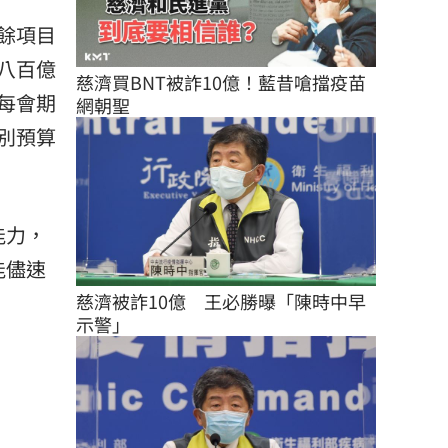
餘項目
八百億
慈濟買BNT被詐10億！藍昔嗆擋疫苗
每會期
網朝聖
別預算
能力，
能儘速
慈濟被詐10億　王必勝曝「陳時中早
示警」