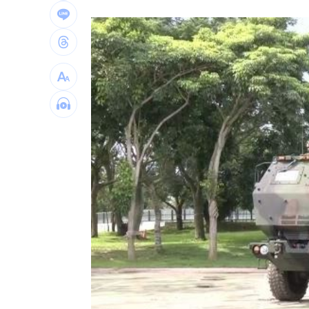
靠慈濟志工形象加分 女律當選彰律理
60歲糖尿病婦 吃飯1改變血糖奇蹟下降
白海豚逼近放颱風假？最新暴風圈侵襲
生前曾對打丟丟妹 肥大叔猝逝震撼全
台灣彩券開獎直播中
20:31
LIVE三立+24小時直播
15:27
三立iNEWS新聞台線上直播
18:00
「拍片人的多重宇宙」職涯論壇9/12登
8國球員齊聚高雄 Formosa 7s掀足球
理想混蛋號召粉絲跨海追星吃美食！
18: