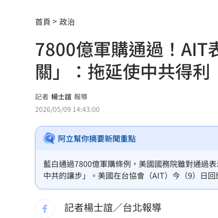
iPhone 18 Pro出不了？傳因「缺這貨」
首頁
政治
慈濟遭詐10.6億！醫「神比喻」眾一看
7800億軍購通過！A
奇豔妝容惹炎上！泰女公務員霸氣回嗆
關」：拖延使中共得利
疫苗真相曝陳實中要求道歉 蔣萬安這
外野手接球相撞 深遠飛球彈出牆變2分
記者
楊士誼
報導
2026/05/09 14:43:00
用戶注意！Gmail在2027年將「大砍3
阿立幫你摘要新聞重點
獨／詐10億囤黃金爆增值3倍：可望全拿
直呼難以諒解！他：慈濟最高層應有人
藍白通過7800億軍購條例，美國國務院雖對通過
中共的讓步」。美國在台協會（AIT）今（9）日
4年前示警疫苗掮客遭抹黑 陳時中回應
此類投資只會削弱台灣的安全並使中共得利。
記者楊士誼／台北報導
BLACKPINK活動惹議 公司遭人持球桿