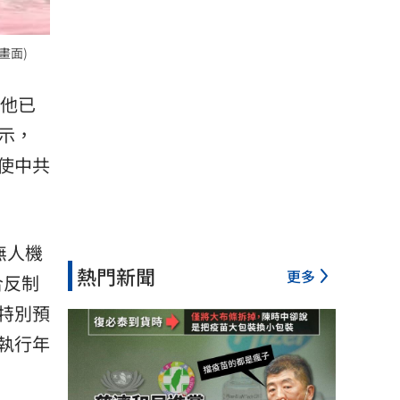
畫面)
他已
示，
使中共
無人機
熱門新聞
更多
合反制
特別
預
執行年