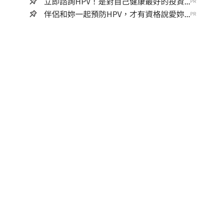
立即諮詢HPV！是對自己健康最好的投資...
PR
伴侶和妳一起預防HPV，才有資格說愛妳...
PR