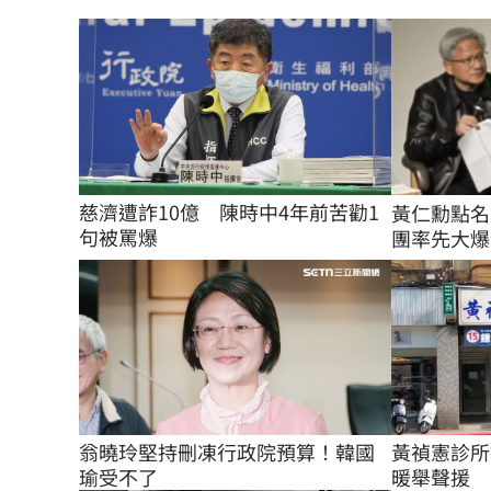
慈濟遭詐10億　陳時中4年前苦勸1
黃仁勳點名
句被罵爆
團率先大爆
翁曉玲堅持刪凍行政院預算！韓國
黃禎憲診所
瑜受不了
暖舉聲援