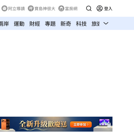
阿立導讀
寶島神很大
富房網
登入
兩岸
運動
財經
專題
新奇
科技
旅遊
汽車
寵物