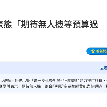
10:57
秒懂
10:52
IT表態「期待無人機等預算過
10:52
樣說
10:52
砲
10:51
看新聞
功能」
10:47
去
回
10:46
下台
10:45
表示鼓舞，但也示警「進一步延後對其他已規劃的能力提供經費，
回應媒體表示，期待無人機、整合飛彈防空系統經費能盡快通過，
了
10:42
猛砸
10:40