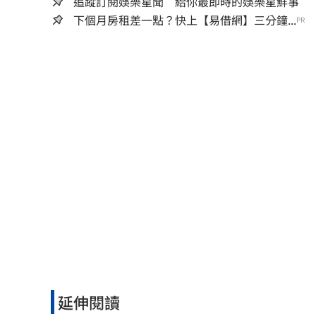
追蹤訂閱娛樂星聞 給你最即時的娛樂星鮮事
下個月房租差一點？快上【易借網】三分鐘...
PR
延伸閱讀