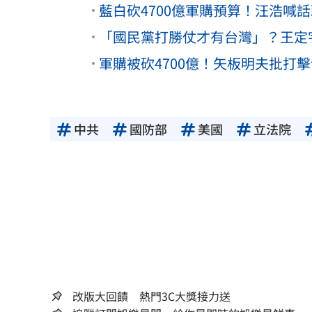
藍白砍4700億軍購預算！汪浩喊話
「國民黨打勝仗才有台灣」？王定
軍購被砍4700億！矢板明夫批打
中共
國防部
美國
立法院
改版大回饋 熱門3C大獎接力送