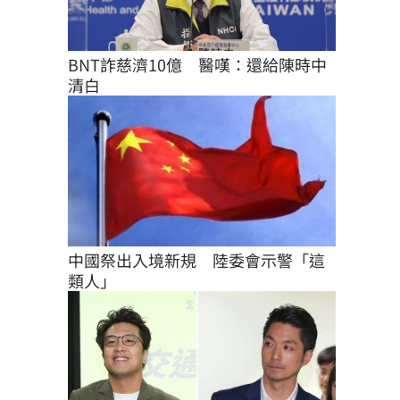
BNT詐慈濟10億　醫嘆：還給陳時中
清白
中國祭出入境新規　陸委會示警「這
類人」