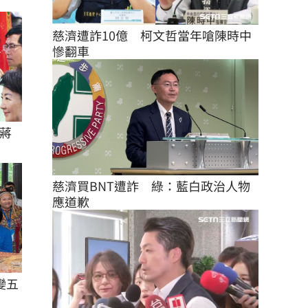
慈濟遭詐10億　柯文哲當年嗆陳時中
慘翻車
蔣
慈濟買BNT遭詐　綠：藍白政治人物
應道歉
變五