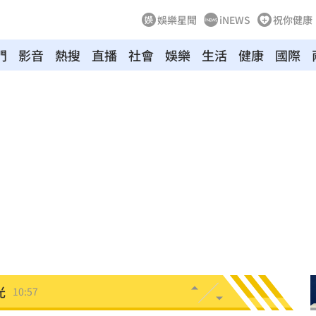
娛樂星聞
iNEWS
祝你健康
門
影音
熱搜
直播
社會
娛樂
生活
健康
國際
11:02
！
11:02
教召
11:01
追夢
11:00
1
10:58
光
10:57