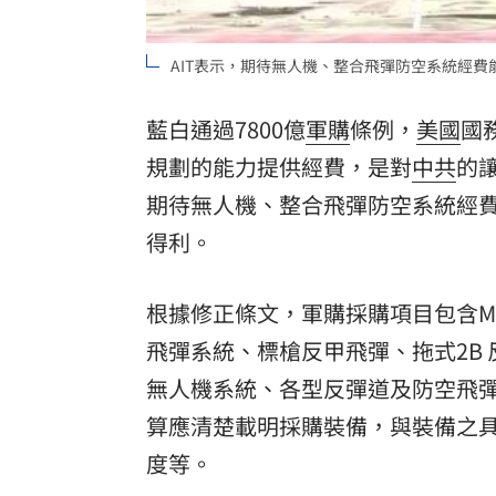
AIT表示，期待無人機、整合飛彈防空系統經費
藍白通過7800億
軍購
條例，
美國
國
規劃的能力提供經費，是對
中共
的
期待無人機、整合飛彈防空系統經
得利。
根據修正條文，軍購採購項目包含M
飛彈系統、標槍反甲飛彈、拖式2B
無人機系統、各型反彈道及防空飛
算
應清楚載明採購裝備，與裝備之
度等。