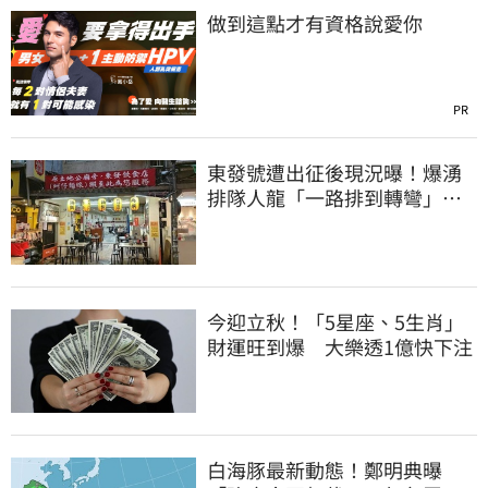
做到這點才有資格說愛你
PR
東發號遭出征後現況曝！爆湧
排隊人龍「一路排到轉彎」
上萬網友力挺
今迎立秋！「5星座、5生肖」
財運旺到爆 大樂透1億快下注
白海豚最新動態！鄭明典曝