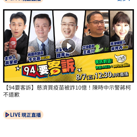
【94要客訴】慈濟買疫苗被詐10億！陳時中示警蔣柯
不道歉
現正直播