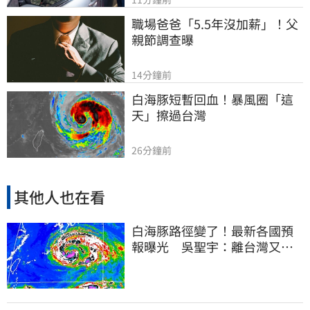
職場爸爸「5.5年沒加薪」！父
親節調查曝
14分鐘前
白海豚短暫回血！暴風圈「這
天」擦過台灣
26分鐘前
其他人也在看
白海豚路徑變了！最新各國預
報曝光 吳聖宇：離台灣又更
近一點