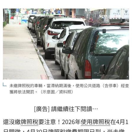
罰。
未繳牌照稅的車輛，當滯納期滿後，使用公共道路（含停車）經查
獲將依法開罰。（示意圖／資料照）
[廣告] 請繼續往下閱讀…
還沒繳
牌照稅
要注意！2026年
使用牌照稅
在4月1
日開徵，4月30日
牌照稅繳費
期限已到，尚未
繳