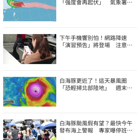
「強度會再起伏」 氣象署：
不排除發陸警
下午手機響別怕！網路降速
「演習預告」將登場 注意事
項一覽
白海豚更近了！這天暴風圈
「恐輕掃北部陸地」 週末風
雨熱區曝光
白海豚颱風假有望？最快今午
發布海上警報 專家曝停班停
課機率