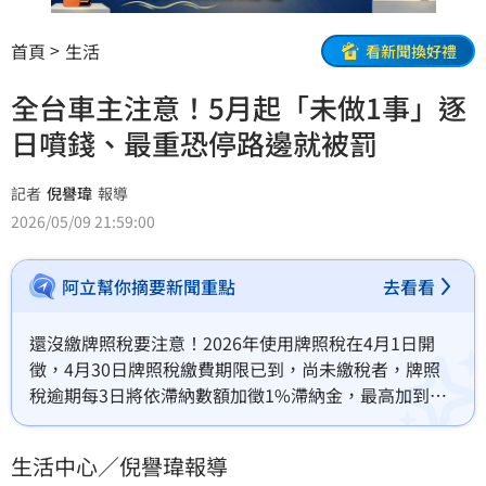
首頁
生活
看新聞換好禮
全台車主注意！5月起「未做1事」逐
日噴錢、最重恐停路邊就被罰
記者
倪譽瑋
報導
2026/05/09 21:59:00
阿立幫你摘要新聞重點
去看看
還沒繳牌照稅要注意！2026年使用牌照稅在4月1日開
徵，4月30日牌照稅繳費期限已到，尚未繳稅者，牌照
稅逾期每3日將依滯納數額加徵1%滯納金，最高加到
10％；30日的滯納期滿後，恐還會面臨額外罰鍰及強制
執行。地方稅務機關也示警，牌照稅逾期會怎樣？一旦
生活中心／倪譽瑋報導
查獲沒繳的車上路、停在公共道路上，車主將被依法開