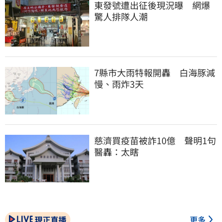
東發號遭出征後現況曝　網爆
驚人排隊人潮
7縣市大雨特報開轟　白海豚減
慢、雨炸3天
慈濟買疫苗被詐10億　聲明1句
醫轟：太瞎
現正直播
更多