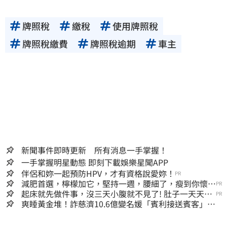
牌照稅
繳稅
使用牌照稅
牌照稅繳費
牌照稅逾期
車主
新聞事件即時更新 所有消息一手掌握！
一手掌握明星動態 即刻下載娛樂星聞APP
伴侶和妳一起預防HPV，才有資格說愛妳！
PR
減肥首選，檸檬加它，堅持一週，腰細了，瘦到你懷疑
PR
人生
起床就先做件事，沒三天小腹就不見了! 肚子一天天變
PR
小！
爽睡黃金堆！詐慈濟10.6億變名媛「賓利接送賓客」女
律師超奢華生活曝光