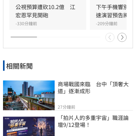
審查預算時大砍數發部「數位韌性」相關經費，
公視預算遭砍10.2億　江
下午手機響別怕
呼籲若重視韌性，應給予行政院業務費足夠支
宏恩罕見開砲
速演習預告將登
持，而非透過砍預算削弱政府提升關鍵基礎設施
-330分鐘前
-209分鐘前
應變能力的能力。
相關新聞
商場戰國來臨　台中「頂奢大
道」逐漸成形
27分鐘前
「拍片人的多重宇宙」職涯論
壇9/12登場！