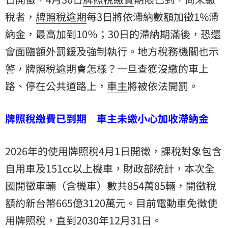
稅
者，
牌照稅逾期
每3日將依滯納數額加徵1%滯
納金，最高加到10％；30日的滯納期滿後，恐還
會面臨額外罰鍰及強制執行。地方稅務機關也示
警，牌照稅逾期會怎樣？一旦查獲沒繳的車上
路、停在公共道路上，
車主
將被依法開罰。
牌照稅繳費已到期 車主未繳小心加收滯納金
2026年的使用牌照稅4月1日開徵，課稅對象包含
自用車及151cc以上機車，財政部統計，本次全
國開徵車輛（含機車）數共854萬85輛，開徵稅
額約新台幣665億3120萬元。目前電動車免徵使
用牌照稅，直到2030年12月31日。