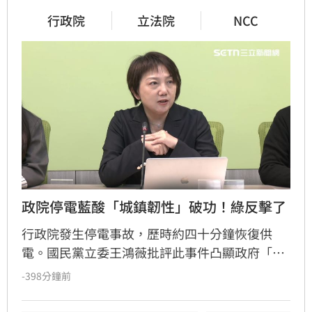
行政院
立法院
NCC
政院停電藍酸「城鎮韌性」破功！綠反擊了
行政院發生停電事故，歷時約四十分鐘恢復供
電。國民黨立委王鴻薇批評此事件凸顯政府「城
鎮韌性」政策存在嚴重漏洞，備援電力未能即時
-398分鐘前
接手；葉元之則諷刺政府平時宣傳韌性，實則關
鍵時刻破功。民進黨團書記長范雲反擊在野黨在