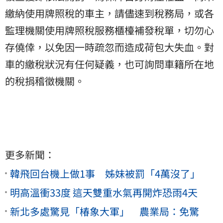
繳納使用牌照稅的車主，請儘速到稅務局，或各
監理機關使用牌照稅服務櫃檯補發稅單，切勿心
存僥倖，以免因一時疏忽而造成荷包大失血。對
車的繳稅狀況有任何疑義，也可詢問車籍所在地
的稅捐稽徵機關。
更多新聞：
韓飛回台機上做1事 姊妹被罰「4萬沒了」
明高溫衝33度 這天雙重水氣再開炸恐雨4天
新北多處驚見「椿象大軍」 農業局：免驚