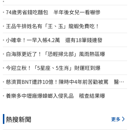
74歲男省錢吃麵包 半年後女兒一看嚇慘
王品牛排姓名有「王、玉」龍蝦免費吃！
小確幸！一早入帳4.2萬 還有18筆錢連發
白海豚更近了！「恐輕掃北部」風雨熱區曝
今迎立秋！「5星座、5生肖」財運旺到爆
慈濟買BNT遭詐10億！陳時中4年前苦勸被罵 醫挖4
年前貼文：藍白全翻車
養樂多中壢廠爆蟑螂入侵乳品 稽查結果曝
熱搜新聞
更多