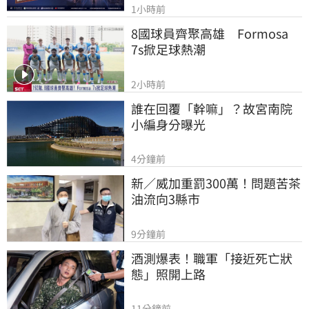
1小時前
8國球員齊聚高雄　Formosa 
7s掀足球熱潮
2小時前
誰在回覆「幹嘛」？故宮南院
小編身分曝光
4分鐘前
新／威加重罰300萬！問題苦茶
油流向3縣市
9分鐘前
酒測爆表！職軍「接近死亡狀
態」照開上路
11分鐘前