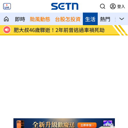
登入
即時
颱風動態
台股怎投資
生活
熱門
影音
竟反
肥大叔46歲驟逝！2年前曾逃過車禍死劫
酒測爆
路