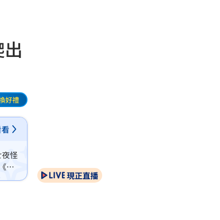
爬出
換好禮
看看
七夜怪
《樂
現正直播
將永