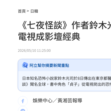
「這10檔」領漲狂飆！海外ETF反攻
06:
首頁
日韓
19歲男上國道「離奇火燒車」3人急逃保
《七夜怪談》作者鈴木
避開財務盲點！學會跟家人談錢！
06:00
電視成影壇經典
詐慈濟10.6億住豪宅 女律師豪奢生活
女律師為何騙到慈濟10億？李怡貞驚揭
2026/05/10 11:25:00
淚別高希均！沈春華悲痛揭私下真面目
阿立幫你摘要新聞重點
外資買超20億元 狂掃這檔近4萬張居冠
日本知名恐怖小說家鈴木光司於8日傳出在東京都
北京爆不滿對台軍售 美國防官員訪中
談》聞名全球，書中角色「貞子」從電視爬出的恐怖
園》獲獎後開啟創作之路，其作品對全球恐怖文化
韓股又出事？高盛喊出「新目標價」
05:
存影迷與讀者心中。黃湘芸
娛樂中心／黃湘芸報導
台北市長投票結果曝 她驚喊：蔣該緊