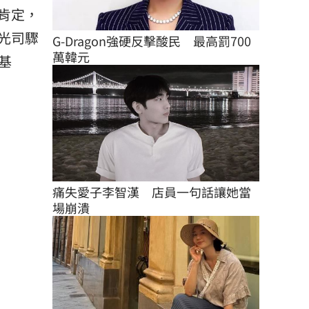
肯定，
光司驟
G-Dragon強硬反擊酸民　最高罰700
萬韓元
基
痛失愛子李智漢　店員一句話讓她當
場崩潰