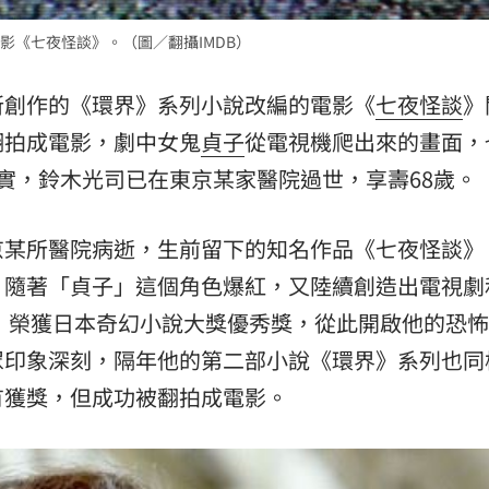
影《七夜怪談》。（圖／翻攝IMDB）
所創作的《環界》系列小說改編的電影《
七夜怪談
》
翻拍成電影，劇中女鬼
貞子
從電視機爬出來的畫面，
實，鈴木光司已在東京某家醫院過世，享壽68歲。
京某所醫院病逝，生前留下的知名作品《七夜怪談》
，隨著「貞子」這個角色爆紅，又陸續創造出電視劇
園》榮獲日本奇幻小說大獎優秀獎，從此開啟他的恐
眾印象深刻，隔年他的第二部小說《環界》系列也同
有獲獎，但成功被翻拍成電影。