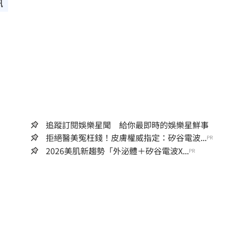
訊
追蹤訂閱娛樂星聞 給你最即時的娛樂星鮮事
拒絕醫美冤枉錢！皮膚權威指定：矽谷電波...
PR
2026美肌新趨勢「外泌體＋矽谷電波X...
PR