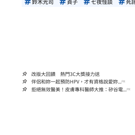
鈴木光司
貞子
七夜怪談
死
改版大回饋 熱門3C大獎接力送
伴侶和妳一起預防HPV，才有資格說愛妳...
PR
拒絕無效醫美！皮膚專科醫師大推：矽谷電...
PR