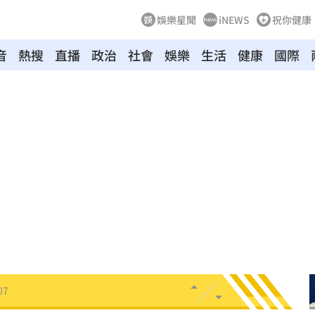
娛樂星聞
iNEWS
祝你健康
音
熱搜
直播
政治
社會
娛樂
生活
健康
國際
送醫
06:24
彈
06:21
點
06:12
爆
06:10
鍵
06:08
07
機率
06:06