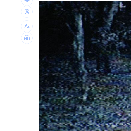
慈濟遭詐10億 陳時中4年前苦勸1句被
設備大廠的「他」！上半年獲利達去年6
外資砍它2萬張 38萬股東拿綠螢光棒自
台灣彩券開獎直播中
20:31
LIVE三立+24小時直播
15:27
三立iNEWS新聞台線上直播
18:00
理想混蛋號召粉絲跨海追星吃美食！
18: