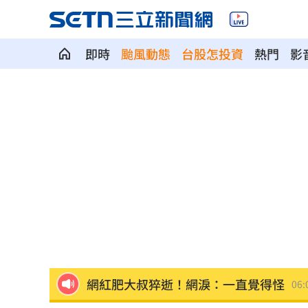
即時
颱風動態
台股怎投資
熱門
影
國道傳嚴重事故！2車碰撞「撇頭」3人
盤前／台指夜盤彈285點 台股拚延續反
美股多收黑！道瓊跌464點 費半小漲39
今迎立秋！「5星座、5生肖」財運旺到
白海豚恐發陸警？專家曝暴風圈觸陸2關
網紅肥大叔猝逝！網淚：一直覺得怪
06:
白海豚最快今發海警！專家曝停班停課