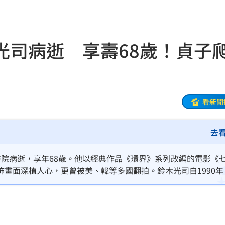
05
命
06:04
光司病逝 享壽68歲！貞子
曝光
06:00
身分
05:50
看新聞
05:48
去
！
05:45
醫院病逝，享年68歲。他以經典作品《環界》系列改編的電影《
受阻
05:39
畫面深植人心，更曾被美、韓等多國翻拍。鈴木光司自1990年
影響深遠，如今大師驟逝令業界深感惋惜，但他奠定的恐怖美學
35
張了
05:33