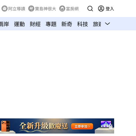
阿立導讀
寶島神很大
富房網
登入
兩岸
運動
財經
專題
新奇
科技
旅遊
汽車
寵物