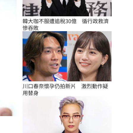
韓大咖不服遭追稅30億　循行政救濟
慘吞敗
川口春奈懷孕仍拍新片　激烈動作疑
用替身