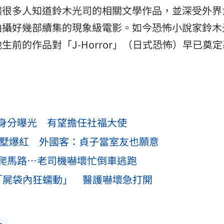
讓很多人知道鈴木光司的相關文學作品，並深受外界
拍攝好幾部續集的現象級電影。如今恐怖小說家鈴木
前的作品對「J-Horror」（日式恐怖）早已奠定
身分曝光 有望擔任社福大使
別墅爆紅 外國客：貞子當室友也願意
爬馬路…老司機嚇壞忙倒車逃跑
「屍袋內狂蠕動」 醫護嚇壞急打開