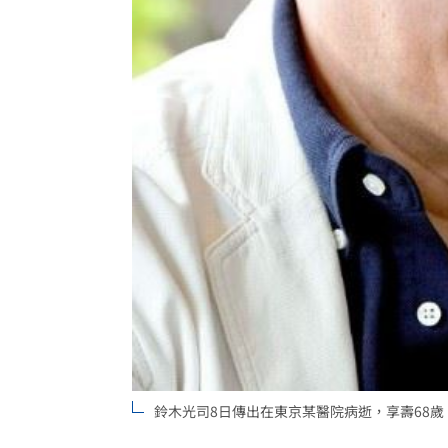
鈴木光司8日傳出在東京某醫院病逝，享壽68