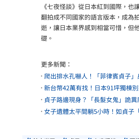
《七夜怪談》從日本紅到國際，也
翻拍成不同國家的語言版本，成為
逝，讓日本業界感到相當可惜，但他生
礎。
更多新聞：
爬出排水孔嚇人！「菲律賓貞子」
新台幣42萬有找！日本91坪獨棟
貞子路邊現身？「長髮女鬼」詭異
女子遺體太平間躺5小時！如貞子