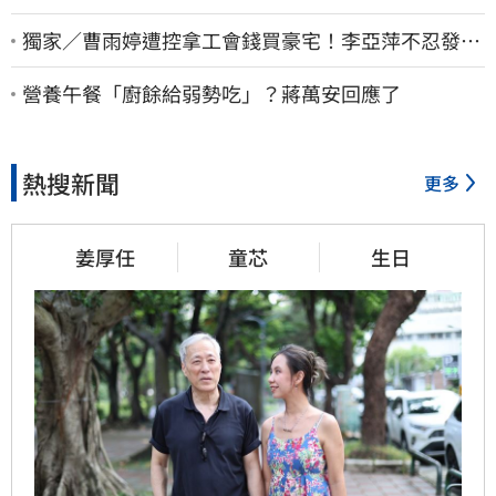
獨家／曹雨婷遭控拿工會錢買豪宅！李亞萍不忍發
聲：余天管工會都貼錢
營養午餐「廚餘給弱勢吃」？蔣萬安回應了
熱搜新聞
更多
姜厚任
童芯
生日