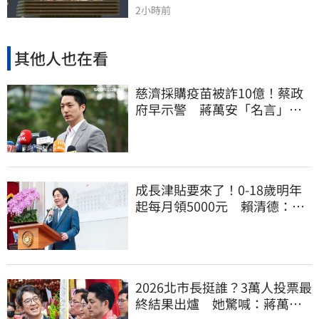
2小時前
其他人也在看
慈濟採購疫苗被詐10億！蔡政
府早示警 蔣萬安「名言」翻
車被酸爆
成長津貼要來了！0-18歲明年
起每月領5000元 賴清德：此
時不生更待何時
2026北市長挺誰？3萬人投票最
終結果出爐 她驚喊：蔣萬安