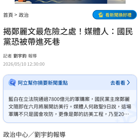
首頁
政治
看新聞換好禮
揭鄭麗文最危險之處！媒體人：國民
黨恐被帶進死巷
記者
劉宇鈞
報導
2026/05/10 12:30:00
阿立幫你摘要新聞重點
去看看
藍白在立法院通過7800億元的軍購案，國民黨主席鄭麗
文隨即在六月將展開訪美行。媒體人何啟聖9日說，這場
軍購不只是國會攻防，更像是鄭的訪美工程，乃至2028
總統的一部分；他也說，黨主席不是個人登基階梯的領
導者，鄭越是積極鋪路，黨越可能被帶進一條兩面失信
政治中心／劉宇鈞報導
的死巷。