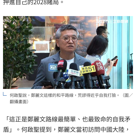
押進自己的2028賭局。
何啟聖說，鄭麗文這樣的和平路線，荒謬得近乎自我打臉。（圖／
翻攝畫面）
「這正是鄭麗文路線最簡單、也最致命的自我矛
盾」。何啟聖提到，鄭麗文當初訪問中國大陸，