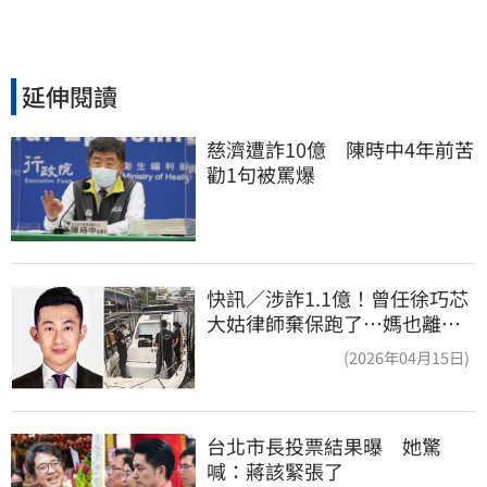
延伸閱讀
慈濟遭詐10億　陳時中4年前苦
勸1句被罵爆
快訊／涉詐1.1億！曾任徐巧芯
大姑律師棄保跑了…媽也離
境 桃檢發通緝
(2026年04月15日)
台北市長投票結果曝　她驚
喊：蔣該緊張了