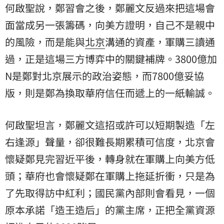
何啟聖說，鄭習會之後，鄭麗文反過來把這場會
面當成另一張籌碼，向美方證明，自己不是親中
的風險，而是能與
北京
溝通的資產，軍購三讀通
過，正是這場三方博弈中的關鍵補牌。3800億加
N是鄭對北京展示的政治姿態，而7800億妥協
版，則是鄭為換取華府信任而遞上的一紙輸誠。
何啟聖坦言，鄭麗文這招或許可以短期製造「左
右逢源」聲量，卻很難長期累積可信度，北京會
懷疑鄭見完習近平後，轉身就在軍購上向美方低
頭；華府也會懷疑鄭在軍購上拖延折衝，只是為
了先取得訪中紅利；國民黨內部則會看見，一個
原本承諾「造王造后」的黨主席，正把全黨資源