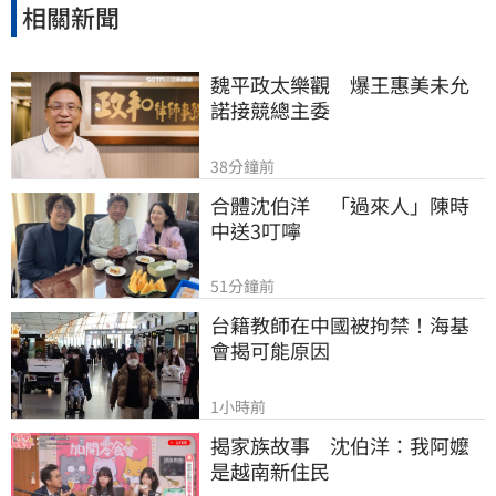
相關新聞
魏平政太樂觀　爆王惠美未允
諾接競總主委
38分鐘前
合體沈伯洋　「過來人」陳時
中送3叮嚀
51分鐘前
台籍教師在中國被拘禁！海基
會揭可能原因
1小時前
揭家族故事　沈伯洋：我阿嬤
是越南新住民