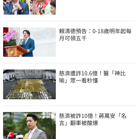
賴清德預告：0-18歲明年起每
月可領五千
慈濟遭詐10.6億！醫「神比
喻」眾一看秒懂
慈濟被詐10億！蔣萬安「名
言」翻車被酸爆