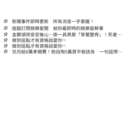
新聞事件即時更新 所有消息一手掌握！
追蹤訂閱娛樂星聞 給你最即時的娛樂星鮮事
金獅湖保安宮後山…掛一具男屍「穿著整齊」！死者身
份曝
做到這點才有資格說愛你
PR
做到這點才有資格說愛你
PR
兒月給8萬孝親費！她自掏5萬買平板送孫 一句話愣原
地「傷心不已」