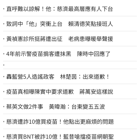
直呼難以諒解！他：慈濟最高層應有人下台
致詞中「他」突衝上台 賴清德笑點接班人
黃禎憲診所挺蔣遭出征 老病患曝暖舉聲援
4年前示警疫苗掮客遭抹黑 陳時中回應了
轟藍營5人造謠政客 林楚茵：出來道歉！
疫苗真相曝陳實中要求道歉 蔣萬安這樣說
蔡英文做2件事 黃暐瀚：台東變五五波
慈濟遭詐10億買疫苗！他點出更麻煩的問題
慈濟買BNT被詐10億！藍昔嗆擋疫苗網朝聖