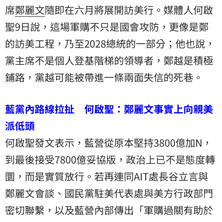
席
鄭麗文
隨即在六月將展開訪美行。媒體人
何啟
聖
9日說，這場軍購不只是國會攻防，更像是鄭
的訪美工程，乃至2028總統的一部分；他也說，
黨主席不是個人登基階梯的領導者，鄭越是積極
鋪路，黨越可能被帶進一條兩面失信的死巷。
藍黨內路線拉扯 何啟聖：鄭麗文事實上向親美
派低頭
何啟聖發文表示，藍營從原本堅持3800億加N，
到最後接受7800億妥協版，政治上已不是態度轉
圜，而是實質放行。若再連同AIT處長谷立言與
鄭麗文會談、國民黨駐美代表處與美方行政部門
密切聯繫，以及藍營內部傳出「軍購過關有助於