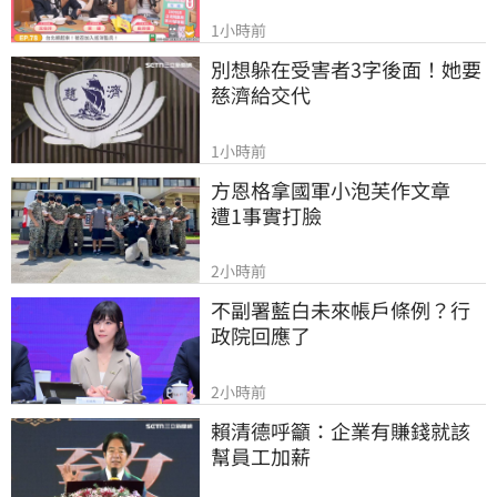
1小時前
別想躲在受害者3字後面！她要
慈濟給交代
1小時前
方恩格拿國軍小泡芙作文章　
遭1事實打臉
2小時前
不副署藍白未來帳戶條例？行
政院回應了
2小時前
賴清德呼籲：企業有賺錢就該
幫員工加薪