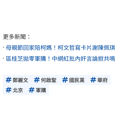
更多新聞：
母親節回家陪柯媽！柯文哲寫卡片謝陳佩琪
區桂芝拋零軍購！中網紅批內奸言論掀共鳴
鄭麗文
何啟聖
國民黨
華府
北京
軍購