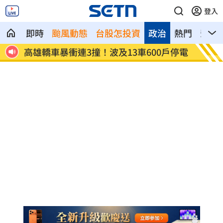
登入
即時
颱風動態
台股怎投資
政治
熱門
影音
戶停電
陳晨威失誤釀失分 教頭透露其實抱病上
昆凌8
場
況