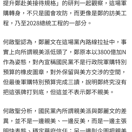
提升鄭赴美接待規格」的研判一起觀察，這場軍
購轉身，不只是國會攻防，而更像是鄭的訪美工
程，乃至2028總統工程的一部分。
何啟聖認為，鄭麗文在這場黨內路線拉扯中，事
實上向所謂親美派低頭了，鄭原本以3800億加N
作為姿態，對內宣稱國民黨不是行政院軍購特別
預算的橡皮圖章，對外保留與美方交涉的空間，
但最後軍購特別預算完成三讀，說明鄭終究沒有
把這張牌打到底，但這並不表示鄭不親美。
何啟聖分析，國民黨內所謂親美派與鄭麗文的差
異，並不是一邊親美、一邊反美，而是一邊主張
明快表態、穩定
華府
信任；另一邊則企圖把親美