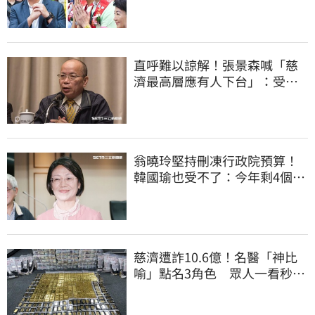
真該緊張了
直呼難以諒解！張景森喊「慈
濟最高層應有人下台」：受害
者是捐款的大眾
翁曉玲堅持刪凍行政院預算！
韓國瑜也受不了：今年剩4個月
你思考一下
慈濟遭詐10.6億！名醫「神比
喻」點名3角色 眾人一看秒懂
讚：好傳神