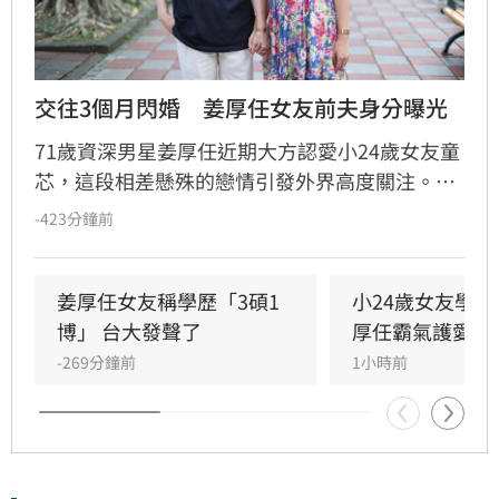
交往3個月閃婚　姜厚任女友前夫身分曝光
71歲資深男星姜厚任近期大方認愛小24歲女友童
芯，這段相差懸殊的戀情引發外界高度關注。隨
後，女方過往婚姻史被起底，據悉童芯曾於2014
-423分鐘前
年參加縣府聯合婚禮，與當時任職農業處科長閃
婚。除了婚姻背景，童芯自稱擁有台大「3碩1
博」的學歷也遭到網友質疑造假。面對外界排山
姜厚任女友稱學歷「3碩1
小24歲女友學
倒海的輿論與質疑，姜厚任透過媒體公開回應，
博」 台大發聲了
厚任霸氣護愛回
強調自己對於女友的過往有充分了解，並呼籲外
-269分鐘前
1小時前
界能給予他們更多私人空間。