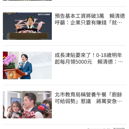
預告基本工資將破3萬 賴清德
呼籲：企業只要有賺錢「就該
幫員工加薪」
成長津貼要來了！0-18歲明年
起每月領5000元 賴清德：此
時不生更待何時
北市教育局稱營養午餐「廚餘
可給弱勢」惹議 蔣萬安急
喊：不會這樣做