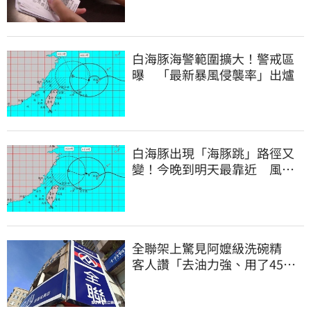
白海豚海警範圍擴大！警戒區
曝 「最新暴風侵襲率」出爐
白海豚出現「海豚跳」路徑又
變！今晚到明天最靠近 風雨
搖滾區曝光
全聯架上驚見阿嬤級洗碗精
客人讚「去油力強、用了45
年」