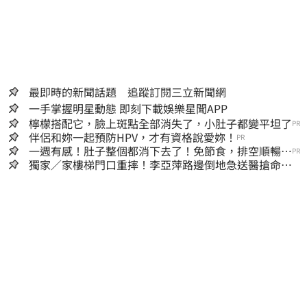
最即時的新聞話題 追蹤訂閱三立新聞網
一手掌握明星動態 即刻下載娛樂星聞APP
檸檬搭配它，臉上斑點全部消失了，小肚子都變平坦了
PR
伴侶和妳一起預防HPV，才有資格說愛妳！
PR
一週有感！肚子整個都消下去了！免節食，排空順暢就
PR
夠
獨家／家樓梯門口重摔！李亞萍路邊倒地急送醫搶命
「最新傷況」曝