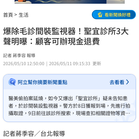
首頁
生活
看新聞換好禮
爆除毛診間裝監視器！聖宜診所3大
聲明曝：顧客可辦現金退費
記者 蔣季容 報導
2026/05/10 12:50:00
2026/05/11 09:15:33
更新
阿立幫你摘要新聞重點
去看看
醫美偷拍案延燒，如今又爆出「聖宜診所」疑未告知患
者，於診間裝設監視器。警方於8日獲報到場，先進行拍
攝取證，9日前往該診所搜索，現場查扣相關證物等資
料，並帶回該店李姓負責人偵訊，訊後將依妨害秘密、
妨害性隱私罪嫌函送法辦。聖宜診所今（10）日發布三
記者蔣季容／台北報導
大聲明，表示已主動配合檢警進行調查，所有聖宜顧客