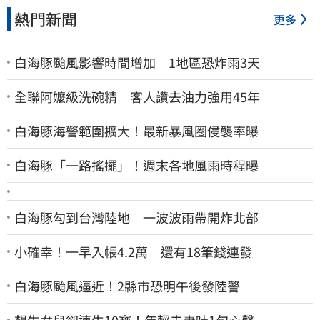
熱門新聞
更多
白海豚颱風影響時間增加 1地區恐炸雨3天
全聯阿嬤級洗碗精 客人讚去油力強用45年
白海豚海警範圍擴大！最新暴風圈侵襲率曝
白海豚「一路搖擺」！週末各地風雨時程曝
白海豚勾到台灣陸地 一波波雨帶開炸北部
小確幸！一早入帳4.2萬 還有18筆錢連發
白海豚颱風逼近！2縣市恐明午後發陸警
想生女兒卻連生10寶！年輕夫妻吐1句心聲