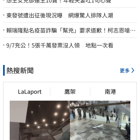
東發號遭出征後現況曝 網爆驚人排隊人潮
賴瑞隆點名疫苗詐騙「幫兇」要求道歉！柯志恩嗆1
句被網罵爆
9/7充公！5張千萬發票沒人領 地點一次看
熱搜新聞
更多
LaLaport
鷹架
南港