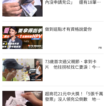
內沒申請充公」 還有18筆錢
連發到8月底
做到這點才有資格說愛你
PR
73歲首次過父親節、拿到卡
片 他拄拐杖找亡妻淚：今天
好多人來幫我慶祝
超商花21元中大獎！「5張千萬
發票」沒人領充公倒數 地點
明細一次看