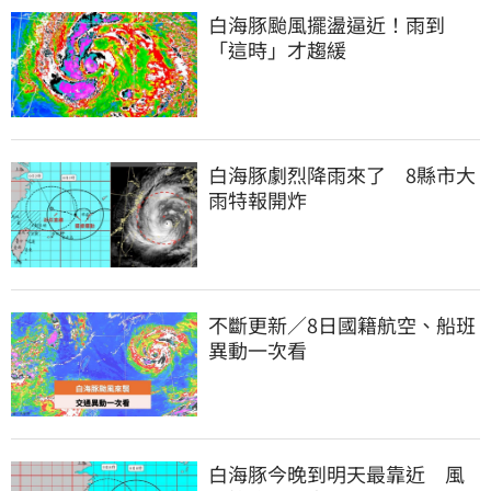
白海豚颱風擺盪逼近！雨到
「這時」才趨緩
白海豚劇烈降雨來了　8縣市大
雨特報開炸
不斷更新／8日國籍航空、船班
異動一次看
白海豚今晚到明天最靠近　風