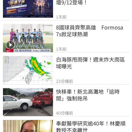
壇9/12登場！
1天前
8國球員齊聚高雄　Formosa 
7s掀足球熱潮
1天前
白海豚甩雨彈！週末炸大雨區
域曝光
23分鐘前
快移車！新北高灘地「這時
間」強制拖吊
40分鐘前
奉獻醫學研究逾40年！林慶順
教授不幸離世