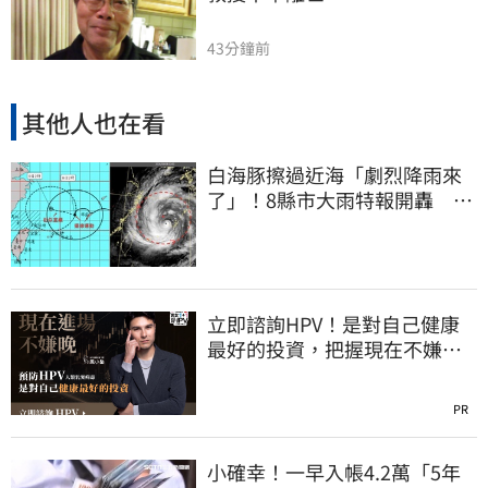
43分鐘前
其他人也在看
白海豚擦過近海「劇烈降雨來
了」！8縣市大雨特報開轟 今
明風雨最集中
立即諮詢HPV！是對自己健康
最好的投資，把握現在不嫌
晚！
PR
小確幸！一早入帳4.2萬「5年