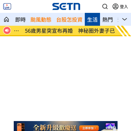
登入
即時
颱風動態
台股怎投資
生活
熱門
影音
揭內
56歲男星突宣布再婚 神秘圈外妻子已懷
綠5戰
孕