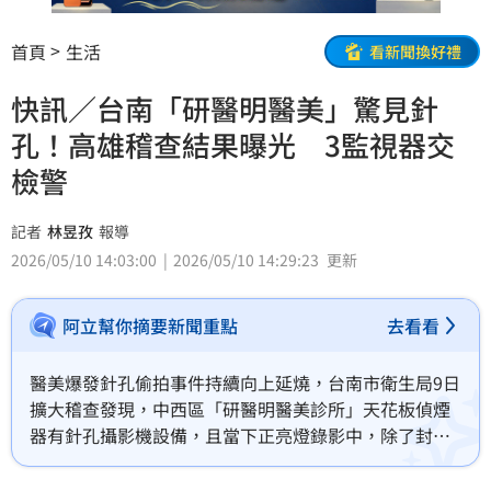
首頁
生活
看新聞換好禮
快訊／台南「研醫明醫美」驚見針
孔！高雄稽查結果曝光 3監視器交
檢警
記者
林昱孜
報導
2026/05/10 14:03:00
2026/05/10 14:29:23
更新
阿立幫你摘要新聞重點
去看看
醫美爆發針孔偷拍事件持續向上延燒，台南市衛生局9日
擴大稽查發現，中西區「研醫明醫美診所」天花板偵煙
器有針孔攝影機設備，且當下正亮燈錄影中，除了封存
通報檢警，同時通報其他縣市衛生局稽查；高雄市衛生
局今（10)前往「吳家明眼科研醫明診所」稽查，共發現