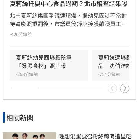
夏莉絲托嬰中心食品過期？北市稽查結果曝
北市夏莉絲集團爭議連環爆，繼幼兒園涉不當對
待遭廢照重罰後，市議員簡舒培接獲離職員工爆
料，指控旗下托嬰中心提供幼童食用過期或腐爛
-420分鐘前
食物。簡舒培質疑社會局稽查行動「慢半拍」且
非無預警，痛批市府態度消極。對此，社會局回
應指出，接獲通報後已立即派員前往現場稽查，
夏莉絲幼兒園爆餵孩童
夏莉絲遭爆餵幼
雖抵達時已過用餐時間未發現異狀，但強調過去
「發黑食材」照片曝
品　沈伯洋說話
半年已執行四次稽查皆無異常。市府重申，未來
-268分鐘前
-254分鐘前
將持續維持無預警稽查機制，若發現食安違規將
立即通報衛生局嚴辦，全力守護托嬰孩童健康安
全。
相關新聞
理想混蛋號召粉絲跨海追星吃