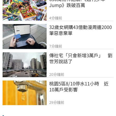
Jump》跌破百萬
4分鐘前
32歲女網購43億動漫周邊2000
筆惡意棄單
7分鐘前
傳社宅「只會新增3萬戶」　劉
世芳說話了
20分鐘前
桃園5區8/10停水11小時　近
10萬戶受影響
29分鐘前