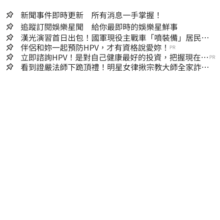
新聞事件即時更新 所有消息一手掌握！
追蹤訂閱娛樂星聞 給你最即時的娛樂星鮮事
漢光演習首日出包！國軍現役主戰車「噴裝備」居民撿
到零件…軍方說話了
伴侶和妳一起預防HPV，才有資格說愛妳！
PR
立即諮詢HPV！是對自己健康最好的投資，把握現在不
PR
嫌晚！
看到證嚴法師下跪頂禮！明星女律揪宗教大師全家詐慈
濟…全家爽睡黃金堆