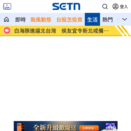
登入
即時
颱風動態
台股怎投資
生活
熱門
影音
備防
快訊／威力彩頭獎2億 8／6開獎號碼
桃園5
響