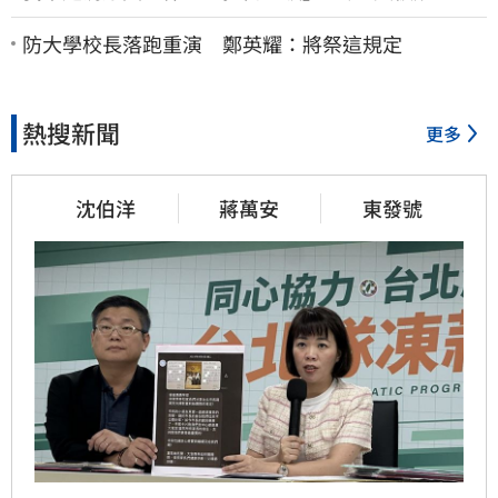
法院討公道結果出爐
防大學校長落跑重演 鄭英耀：將祭這規定
熱搜新聞
更多
沈伯洋
蔣萬安
東發號