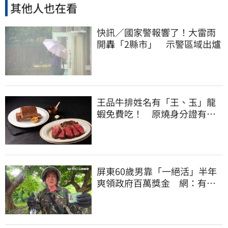
其他人也在看
快訊／國家警報響了！大雷雨
開轟「2縣市」 示警區域出爐
王品牛排姓名有「王、玉」龍
蝦免費吃！ 原燒身分證有
「8」招待海鮮
屏東60歲男靠「一絕活」半年
爽領政府百萬獎金 網：有人
要組隊賺錢嗎？