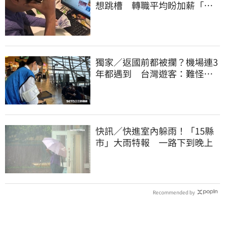
想跳槽 轉職平均盼加薪「破
萬元」
獨家／返國前都被攔？機場連3
年都遇到 台灣遊客：難怪日
本觀光這麼強
快訊／快進室內躲雨！「15縣
市」大雨特報 一路下到晚上
Recommended by