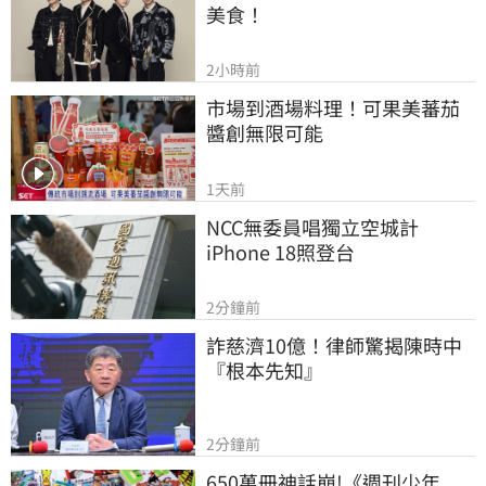
美食！
2小時前
市場到酒場料理！可果美蕃茄
醬創無限可能
1天前
NCC無委員唱獨立空城計　
iPhone 18照登台
2分鐘前
詐慈濟10億！律師驚揭陳時中
『根本先知』
2分鐘前
650萬冊神話崩!《週刊少年