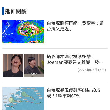
延伸閱讀
白海豚路徑再變　吳聖宇：離
台灣又更近了
攝影師才爆跳槽李多慧！
Joeman突憂建文離職 發聲
「其實我很清楚」
(2026年07月15日)
白海豚暴風侵襲率6縣市破5
成！1縣市飆67%