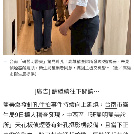
台南「研醫明醫美」驚見針孔！高雄稽查診所發現3監視器，未見
偵煙器藏鏡頭，衛生局獲業者同意，攜回主機交檢警。（圖／高雄
市衛生局提供）
[廣告] 請繼續往下閱讀…
醫美爆發
針孔
偷拍
事件持續向上延燒，
台南
市
衛
生局
9日擴大稽查發現，中西區「研醫明醫美診
所」天花板偵煙器有針孔攝影機設備，且當下正