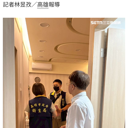
記者林昱孜／
高雄
報導
3支監視器，未見偵煙器型針孔設備，為確保就醫環境安
全，在徵得業者同意攜回監視器主機，交由檢警釐清。