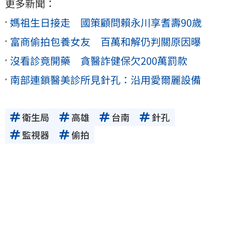
更多新聞：
媽祖生日接走 國策顧問賴永川享耆壽90歲
富商偷拍包養女友 百萬和解仍判關原因曝
沒看診竟開藥 貪醫詐健保欠200萬罰款
南部連鎖醫美診所見針孔：沿用愛爾麗設備
衛生局
高雄
台南
針孔
監視器
偷拍