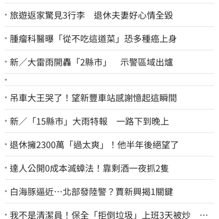
旅遊返家驚見3行李 退休夫妻好心情全毀
腫瘤科醫曝「從不吃這道菜」恐多種癌上身
新／大雷雨開轟「2縣市」 示警區域出爐
吊車大王哭了！望新豐車站感謝憶起這瞬間
新／「15縣市」大雨特報 一路下到晚上
退休擁2300萬「過太爽」！他半年後絕望了
達人公開0成本滅蟑法！靠剩酒一夜抓2隻
白海豚逼近…北部發陸警？賈新興揭1關鍵
我不是清潔員！保全「拒倒垃圾」上班3天被炒 找