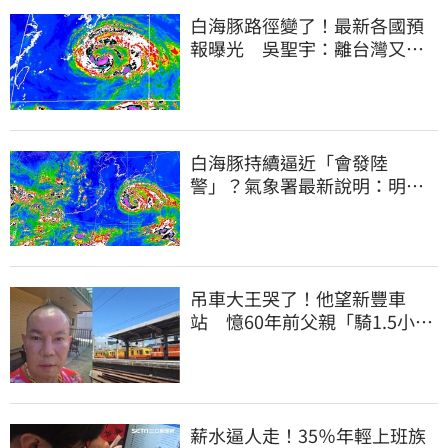
白海豚路徑變了！最新各國預
報曝光 吳聖宇：離台灣又更
近一點
白海豚持續逼近「會發陸
警」？氣象署最新說明：明天
下半天先發布海警
吊車大王哭了！他望新豐車
站 憶60年前父親「騎1.5小時
單車載他圓夢」
薪水逼人走！35％年輕上班族