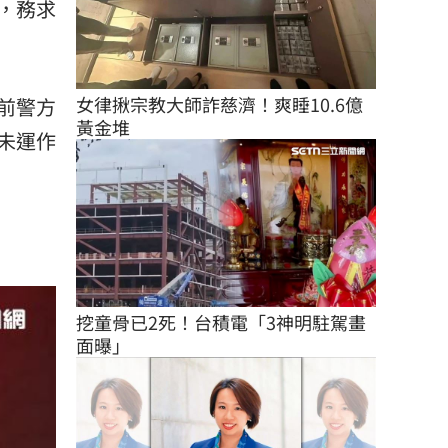
，務求
女律揪宗教大師詐慈濟！爽睡10.6億
前警方
黃金堆
未運作
挖童骨已2死！台積電「3神明駐駕畫
面曝」