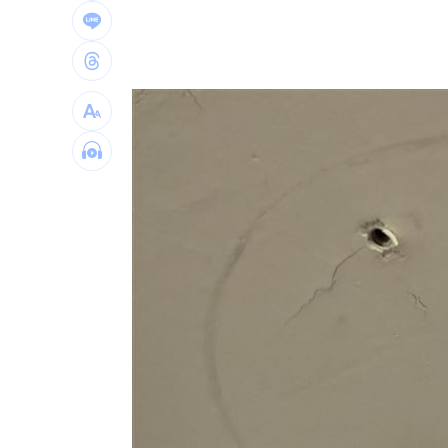
4年前示警疫苗掮客遭抹黑 陳時中回應
BLACKPINK活動惹議 公司遭人持球桿
靠慈濟志工形象加分 女律當選彰律理
60歲糖尿病婦 吃飯1改變血糖奇蹟下降
台灣彩券開獎直播中
20:31
LIVE三立+24小時直播
15:27
三立iNEWS新聞台線上直播
18:00
「拍片人的多重宇宙」職涯論壇9/12登
8國球員齊聚高雄 Formosa 7s掀足球
理想混蛋號召粉絲跨海追星吃美食！
18: