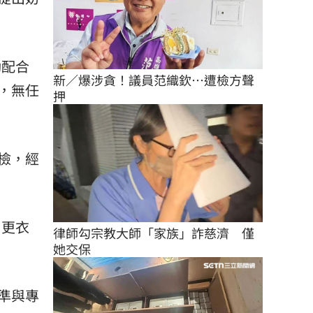
動配合
新／爆涉貪！議員范織欽…遭檢方聲
，無任
押
檢，經
、更衣
律師勾宗教大師「家族」詐慈濟　僅
她交保
準與專