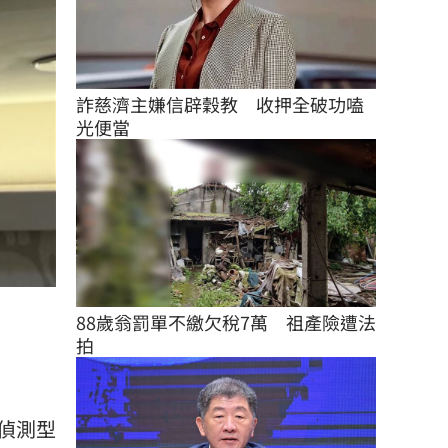
詐慈濟主嫌信辟穀教　收押全破功嗑
光便當
88歲翁罰單不繳欠稅7萬　祖產險遭法
拍
偵測型