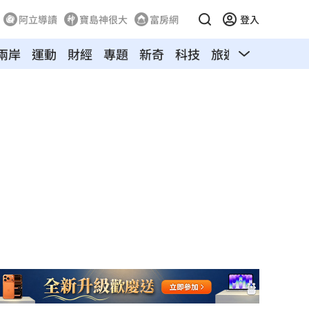
阿立導讀
寶島神很大
富房網
登入
兩岸
運動
財經
專題
新奇
科技
旅遊
汽車
寵物