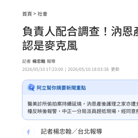
全聯中元節最強折扣來了！萬家福買1送
首頁
社會
aespa攻蛋推城市行銷 台北6大活動曝
負責人配合調查！汭恩
iPhone 18 Pro出不了？傳因「缺這貨」
認是麥克風
疫苗真相曝陳實中要求道歉 蔣萬安這
奇豔妝容惹炎上！泰女公務員霸氣回嗆
記者
楊忠翰
報導
2026/05/10 17:23:00
2026/05/10 18:03:38
更新
慈濟遭詐10.6億！醫「神比喻」眾一看
阿立幫你摘要新聞重點
外野手接球相撞 深遠飛球彈出牆變2分
用戶注意！Gmail在2027年將「大砍3
醫美診所偷拍案持續延燒，汭恩產後護理之家亦遭
檯反映後報警，中正一分局派員趕抵現場，經同意
獨／詐10億囤黃金爆增值3倍：可望全拿
接到監視系統，目前警方仍在現場搜索，連姓負責
記者楊忠翰／台北報導
直呼難以諒解！他：慈濟最高層應有人