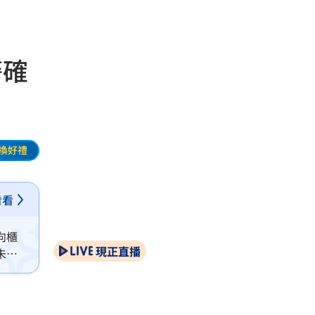
警確
換好禮
看看
向櫃
現正直播
未連