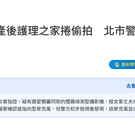
1
10:58
光
10:57
產後護理之家捲偷拍 北市
10:57
樣說
10:52
10:52
看新聞
秒懂
10:52
去
砲
10:51
功能」
10:47
女客指控，疑有跟愛爾麗同款的煙霧偵測型攝影機，經女客丈夫
搜索確認是指向型麥克風，但警方初步檢視後發現，該麥克風並
回
10:46
人也到警局配合說明。
下台
10:45