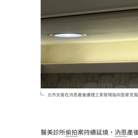
北市女客在汭恩產後護理之家發現指向型麥克風。（圖／
醫美診所
偷拍
案持續延燒，
汭恩
產