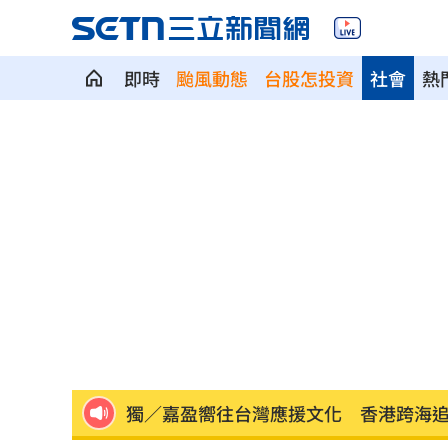
即時
颱風動態
台股怎投資
社會
熱
政院停電藍酸「城鎮韌性」破功！綠反
氣象署曝不排除發陸警 暴風圈恐掃過2
記憶體二哥重挫近5%！這4檔逆勢上漲
轟藍營5人造謠政客 林楚茵：出來道歉
父異母兄弟鬧翻…踢出戶籍害他沒報到
獨／嘉盈嚮往台灣應援文化 香港跨海