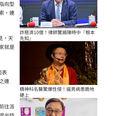
指向型
索，連
詐慈濟10億！律師驚揭陳時中『根本
見，天
先知』
家就是
面表
之連
精神科名醫驚爆性侵！逼男病患跪地
硬上
前往派
提出妨