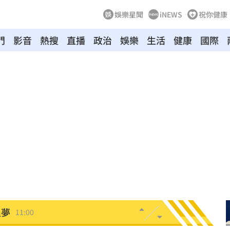
娛樂星聞
iNEWS
祝你健康
門
影音
熱搜
直播
政治
娛樂
生活
健康
國際
擊了
11:05
地
11:05
11:02
！
11:02
教召
11:01
追夢
11:00