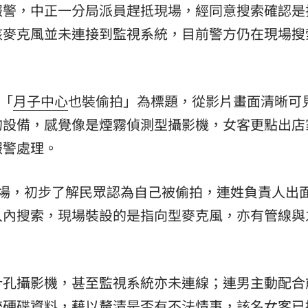
報警，中正一分局派員趕抵現場，經同意搜索確認是
該麥克風並未連接到監視系統，目前警方仍在現場搜
以「
月子中心
也裝偷拍」為標題，從影片畫面清晰可
的設備，感覺像是煙霧偵測型攝影機，女客更點出店
報警處理。
現場，初步了解民眾認為自己被偷拍，連姓負責人出
入內搜索，現場裝設的是指向型麥克風，亦有管線與
針孔攝影機，甚至監視系統亦未連線；連男主動配合
統硬碟資料，藉以釐清是否有不法情事，該名女客已