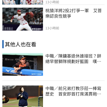
13小時前
桃猿洋將2投2打爭一軍　艾菩
樂認良性競爭
13小時前
其他人也在看
中職／陳鏞基退休誰接班？餅
總早替獅隊規劃好藍圖 嘆新
生代安定感不足
中職／前兄弟打教莎菈一棒寫
歷史 首安即首打席滿貫砲！
還是WPBL第一支