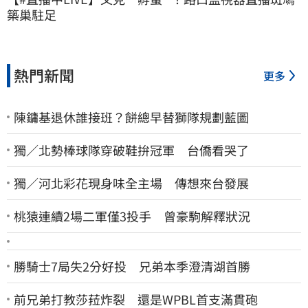
築巢駐足
熱門新聞
更多
陳鏞基退休誰接班？餅總早替獅隊規劃藍圖
獨／北勢棒球隊穿破鞋拚冠軍 台僑看哭了
獨／河北彩花現身味全主場 傳想來台發展
桃猿連續2場二軍僅3投手 曾豪駒解釋狀況
勝騎士7局失2分好投 兄弟本季澄清湖首勝
前兄弟打教莎菈炸裂 還是WPBL首支滿貫砲