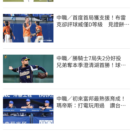
中職／首度首局獲支援！布雷
克卻評球威僅D等級 見證餅總
400勝有感而發
中職／勝騎士7局失2分好投
兄弟奪本季澄清湖首勝！球團
回報張士綸狀況
中職／初來富邦最熟張育成！
瑪帝斯：打電玩用過 讚台灣
麥當勞大勝美國