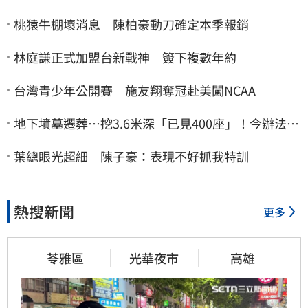
桃猿牛棚壞消息 陳柏豪動刀確定本季報銷
林庭謙正式加盟台新戰神 簽下複數年約
台灣青少年公開賽 施友翔奪冠赴美闖NCAA
地下墳墓遷葬…挖3.6米深「已見400座」！今辦法會
安撫祖先
葉總眼光超細 陳子豪：表現不好抓我特訓
熱搜新聞
更多
苓雅區
光華夜市
高雄