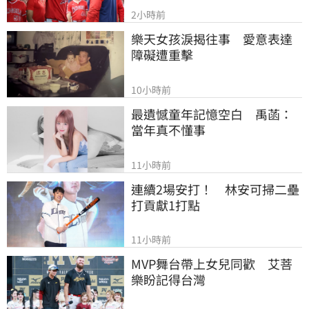
2小時前
樂天女孩淚揭往事　愛意表達
障礙遭重擊
10小時前
最遺憾童年記憶空白　禹菡：
當年真不懂事
11小時前
連續2場安打！　林安可掃二壘
打貢獻1打點
11小時前
MVP舞台帶上女兒同歡　艾菩
樂盼記得台灣