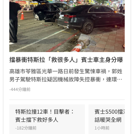
擋暴衝特斯拉「救很多人」賓士車主身分曝
高雄市苓雅區光華一路日前發生驚悚車禍，郭姓
男子駕駛特斯拉疑因機械故障失控暴衝，連環撞
擊12輛汽機車及單車，所幸僅造成3人輕傷。肇
-444分鐘前
事車輛最終撞上停放路邊的賓士車才停下，避免
衝入熱鬧的光華夜市。該名賓士車主身分隨後曝
光，竟是擁有1.4萬粉絲的網紅「超級土豆粉」，
特斯拉撞12車！目擊者：
賓士S500擋浩
同時也是嘉義知名甜甜圈店老闆。
賓士擋下救好多人
話暖哭全網
-182分鐘前
1小時前