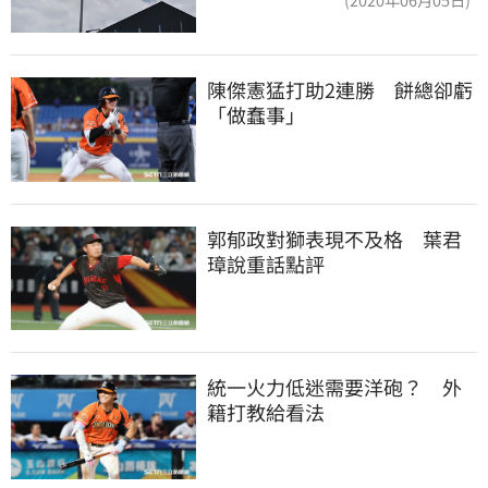
陳傑憲猛打助2連勝　餅總卻虧
「做蠢事」
郭郁政對獅表現不及格　葉君
璋說重話點評
統一火力低迷需要洋砲？　外
籍打教給看法