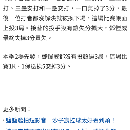
打、三壘安打和一壘安打，一口氣掉了3分，最
後一位打者都沒解決就被換下場，這場比賽帳面
上投3局。接替的投手沒有讓失分擴大，鄧愷威
最終失掉3分責失。
本季2場先發，鄧愷威都沒有投超過3局，這場比
賽1K、1保送挨5安掉3分。
更多新聞：
籃籃邀拍短影音 沙子宸控球太好丟到頭！