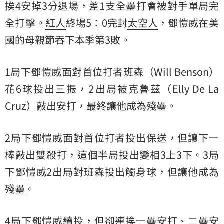
挨4安掉3分退場，差1支全壘打會被對手單局完
全打擊。
紅人
終場5：0完封
太空人
，鄧愷威在美
國的母親節吞下本季第3敗。
1局下鄧愷威面對首位打者班森（Will Benson）
花6球投出三振，2出局被克魯茲（Elly De La
Cruz）敲出安打，最終讓他成為殘壘。
2局下鄧愷威面對首位打者投出保送，但讓下一
棒敲出雙殺打，這個半局投出變相3上3下。3局
下鄧愷威2出局對班森投出觸身球，但讓他成為
殘壘。
4局下鄧愷威續投，但卻連挨一壘安打、二壘安