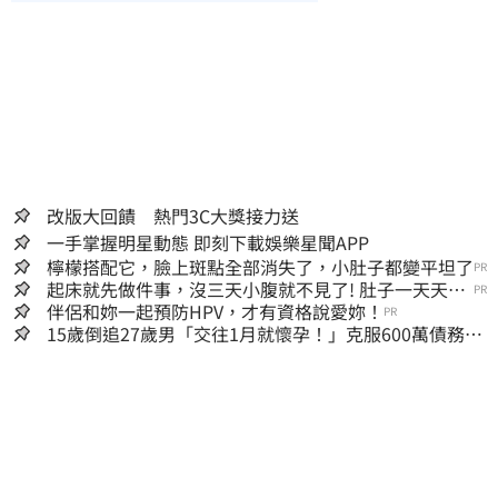
改版大回饋 熱門3C大獎接力送
一手掌握明星動態 即刻下載娛樂星聞APP
檸檬搭配它，臉上斑點全部消失了，小肚子都變平坦了
PR
起床就先做件事，沒三天小腹就不見了! 肚子一天天變
PR
小！
伴侶和妳一起預防HPV，才有資格說愛妳！
PR
15歲倒追27歲男「交往1月就懷孕！」克服600萬債務
36歲美魔女當阿嬤了