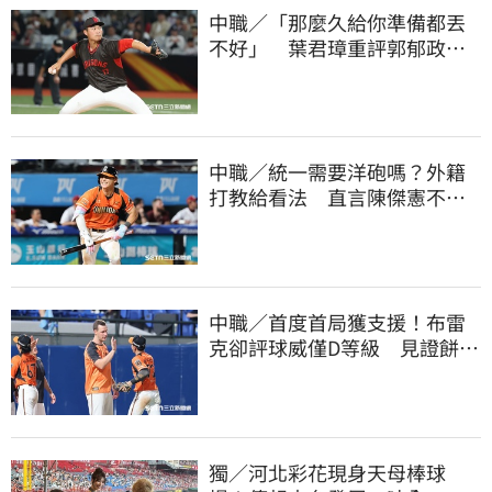
中職／「那麼久給你準備都丟
不好」 葉君璋重評郭郁政對
獅表現
中職／統一需要洋砲嗎？外籍
打教給看法 直言陳傑憲不能
天天4安扛全隊
中職／首度首局獲支援！布雷
克卻評球威僅D等級 見證餅總
400勝有感而發
獨／河北彩花現身天母棒球