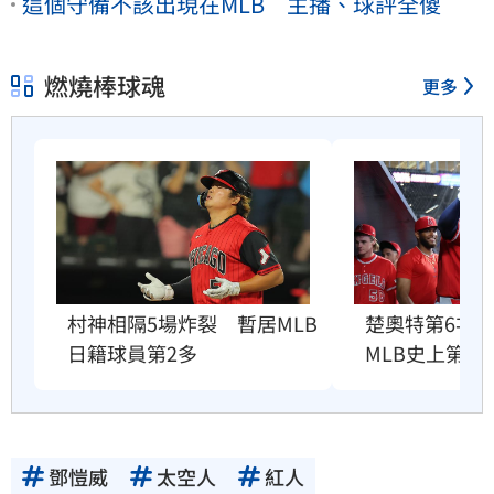
這個守備不該出現在MLB 主播、球評全傻
燃燒棒球魂
更多
村神相隔5場炸裂　暫居MLB
楚奧特第6次
日籍球員第2多
MLB史上第3
鄧愷威
太空人
紅人