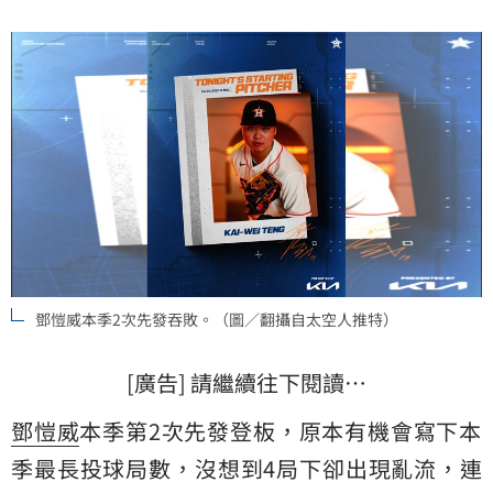
鄧愷威本季2次先發吞敗。（圖／翻攝自太空人推特）
[廣告] 請繼續往下閱讀…
鄧愷威
本季第2次先發登板，原本有機會寫下本
季最長投球局數，沒想到4局下卻出現亂流，連