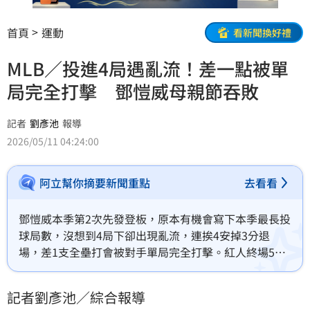
首頁
運動
看新聞換好禮
MLB／投進4局遇亂流！差一點被單
局完全打擊 鄧愷威母親節吞敗
記者
劉彥池
報導
2026/05/11 04:24:00
阿立幫你摘要新聞重點
去看看
鄧愷威本季第2次先發登板，原本有機會寫下本季最長投
球局數，沒想到4局下卻出現亂流，連挨4安掉3分退
場，差1支全壘打會被對手單局完全打擊。紅人終場5：
0完封太空人，鄧愷威在美國的母親節吞下本季第3敗。
記者劉彥池／綜合報導