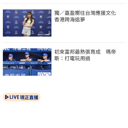
獨／嘉盈嚮往台灣應援文化　
香港跨海追夢
初來富邦最熟張育成　瑪帝
斯：打電玩用過
現正直播