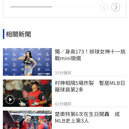
相關新聞
獨／身高173！排球女神十一挑
戰mini徵選
35分鐘前
村神相隔5場炸裂　暫居MLB日
籍球員第2多
42分鐘前
楚奧特第6次在生日開轟　成
MLB史上第3人