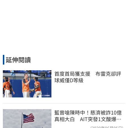
延伸閱讀
首度首局獲支援　布雷克卻評
球威僅D等級
藍曾嗆陳時中！慈濟被詐10億
真相大白 AIT突發1文酸爆…
他笑：真的很會
(2020年06月05日)