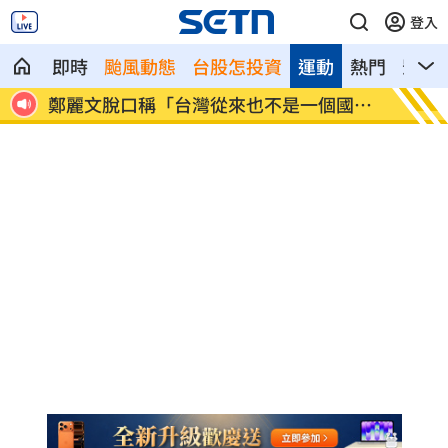
登入
即時
颱風動態
台股怎投資
運動
熱門
影音
國
捲校園霸凌爭議 知名韓星海外發展近況
身價千
曝
做