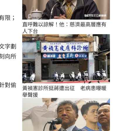
有限；
直呼難以諒解！他：慈濟最高層應有
人下台
文字劃
刻向所
針對偷
黃禎憲診所挺蔣遭出征　老病患曝暖
舉聲援