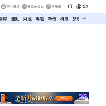
阿立導讀
寶島神很大
富房網
登入
兩岸
運動
財經
專題
新奇
科技
旅遊
汽車
寵物