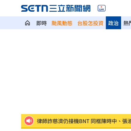
即時
颱風動態
台股怎投資
政治
熱
LINE更新傳災情！ 用戶怨「主題全報
美國出手封殺中國機器人！北市曾高調
初來富邦最熟張育成 瑪帝斯：打電玩
車站、農場廁所裝針孔 台鐵司機成偷
下週台股能否突破反壓？專家點名今晚
律師詐慈濟仍接機BNT 同框陳時中、張