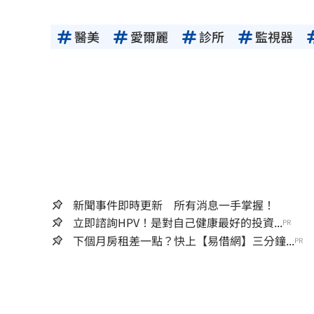
醫美
愛爾麗
診所
監視器
新聞事件即時更新 所有消息一手掌握！
立即諮詢HPV！是對自己健康最好的投資...
PR
下個月房租差一點？快上【易借網】三分鐘...
PR