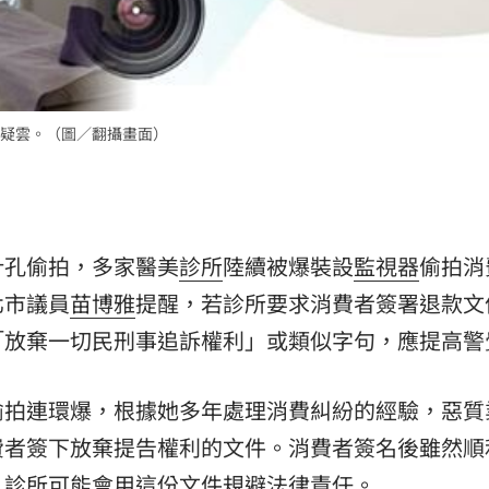
熱潮
10:00
15
疑雲。（圖／翻攝畫面）
針孔偷拍，多家醫美
診所
陸續被爆裝設
監視器
偷拍消
北市議員
苗博雅
提醒，若診所要求消費者簽署退款文
「放棄一切民刑事追訴權利」或類似字句，應提高警
偷拍連環爆，根據她多年處理消費糾紛的經驗，惡質
費者簽下放棄提告權利的文件。消費者簽名後雖然順
，診所可能會用這份文件規避法律責任。