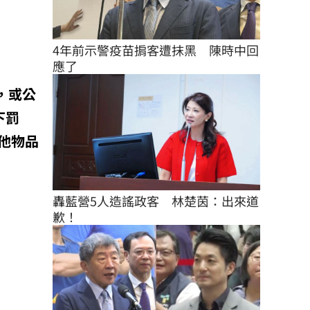
4年前示警疫苗掮客遭抹黑　陳時中回
應了
，或公
下罰
他物品
轟藍營5人造謠政客　林楚茵：出來道
歉！