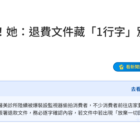
嗆母
19:08
失明
19:07
！她：退費文件藏「1行字」
挨轟
19:00
病人
18:57
」
18:56
看新聞
了
18:51
去
補助
18:49
焦點
18:49
醫美診所陸續被爆裝設監視器偷拍消費者，不少消費者前往店家
簽署退款文件，務必逐字確認內容，若文件中若出現「放棄一切
28
18:48
盟國
18:48