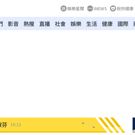
娛樂星聞
iNEWS
祝你健康
門
影音
熱搜
直播
社會
娛樂
生活
健康
國際
廢」
19:31
引進
19:23
用過
19:21
拍狼
19:16
關鍵
19:12
淑芬
19:12