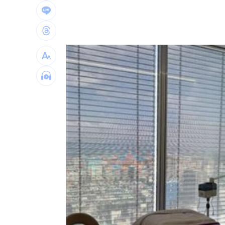
阿部雄大合約到831 林威助曝有續留機
楊紫瓊嗨慶64歲生日 豪門尪曬接吻照
郭郁政對獅表現不及格 葉君璋說重話
棄高薪顧自閉雙胞兒 單親父仍遭嗆教
台灣彩券開獎直播中
20:31
LIVE三立+24小時直播
15:27
三立iNEWS新聞台線上直播
18:00
台彩父親節推新刮刮樂千萬頭獎超「爸
商場戰國來臨 台中「頂奢大道」逐漸
「拍片人的多重宇宙」職涯論壇9/12登