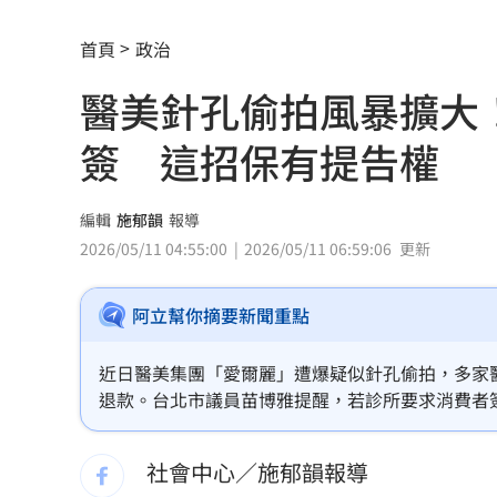
託付360萬存款！兒1原因全花完甩存摺
首頁
政治
國一生持掃把打女老師！視網膜受損恐
醫美針孔偷拍風暴擴大
女星授權AI短劇 「裙下仰拍視角」片
簽 這招保有提告權
防代刀！衛福部祭新規：醫材商嚴禁碰
外資狂提款！國家隊3億護「這檔金融股 
編輯
施郁韻
報導
2026/05/11 04:55:00
2026/05/11 06:59:06
更新
姜厚任女友稱學歷「3碩1博」 台大發聲
阿立幫你摘要新聞重點
官方認熊本地震為激甚災害 擴大國家
工會風波擴大 許常德再嗆曹雨婷轉移
近日醫美集團「愛爾麗」遭爆疑似針孔偷拍，多家
退款。台北市議員苗博雅提醒，若診所要求消費者
川普未明確指定接班人 傳力挺范斯拚20
事追訴權利」或類似字句，應提高警覺。
社會中心／施郁韻報導
美情報：普丁恐在今秋有限度攻擊北約