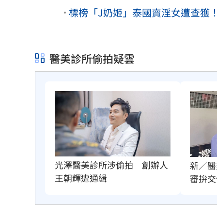
標榜「J奶姬」泰國賣淫女遭查獲
醫美診所偷拍疑雲
光澤醫美診所涉偷拍　創辦人
新／醫
王朝輝遭通緝
審拚交