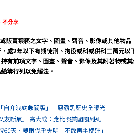
、不分享
送或販賣猥褻之文字、圖畫、聲音、影像或其他物品
者，處2年以下有期徒刑、拘役或科或併科三萬元以
、持有前項文字、圖畫、聲音、影像及其附著物或其
私給等行列以免觸法。
搜「自介洩底急關版」 惡霸黑歷史全曝光
目擊者曝男頸補刀！冷眼「坐看前女友斷氣」 高大成：應比照美國關到死
院60天、雙眼幾乎失明「不敢再坐捷運」