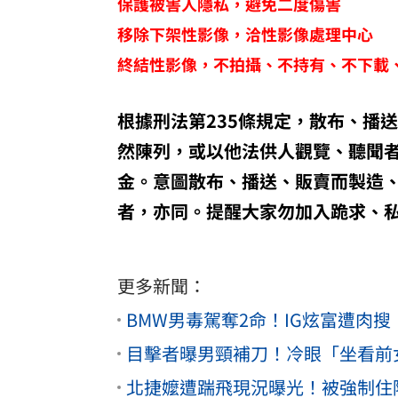
保護被害人隱私，避免二度傷害
移除下架性影像，洽性影像處理中心
終結性影像，不拍攝、不持有、不下載
根據刑法第235條規定，散布、播
然陳列，或以他法供人觀覽、聽聞
金。意圖散布、播送、販賣而製造
者，亦同。提醒大家勿加入跪求、
更多新聞：
BMW男毒駕奪2命！IG炫富遭肉
北捷嬤遭踹飛現況曝光！被強制住