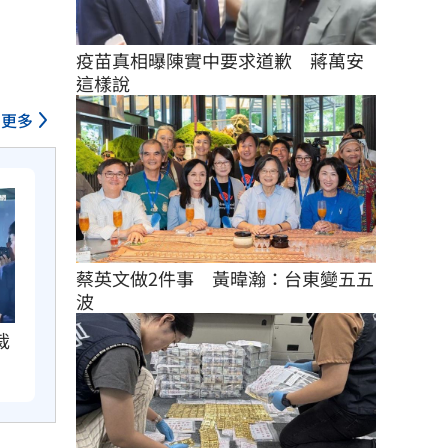
疫苗真相曝陳實中要求道歉　蔣萬安
這樣說
更多
蔡英文做2件事　黃暐瀚：台東變五五
波
裁