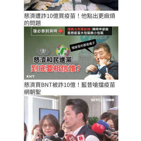
慈濟遭詐10億買疫苗！他點出更麻煩
的問題
慈濟買BNT被詐10億！藍昔嗆擋疫苗
網朝聖