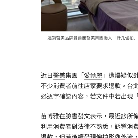
8國球員齊聚高雄 Formosa 7s掀足球
理想混蛋號召粉絲跨海追星吃美食！
18:
連鎖醫美品牌愛爾麗醫美集團捲入「針孔偷拍」
近日
醫美
集團「
愛爾麗
」遭爆疑似
不少消費者前往店家要求
退款
。台
必逐字確認內容，若文件中若出現
苗博雅在臉書發文表示，最近診所
利用消費者對法律不熟悉，誘導消
退款，但若後續發現偷拍影像外流