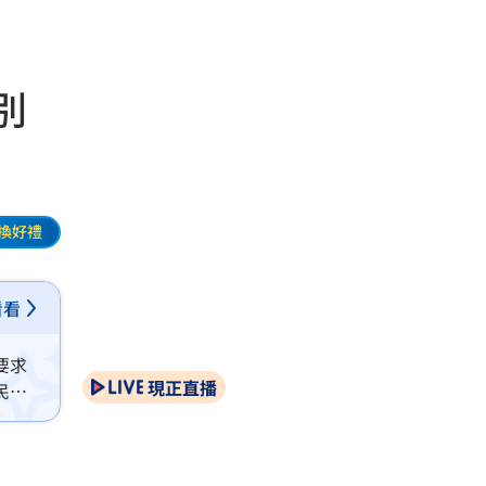
別
換好禮
看看
要求
現正直播
民刑