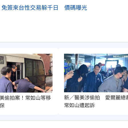
！免簽來台性交易躲千日 價碼曝光
新／醫美涉偷拍　愛爾麗總
美偷拍案！常如山等移
常如山遭起訴
保