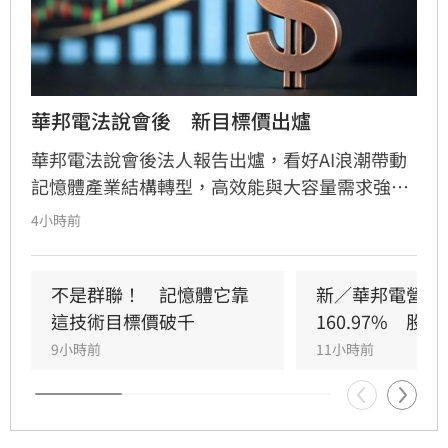
華邦電法說會後　新目標價出爐
華邦電法說會後法人報告出爐，看好AI浪潮帶動
記憶體產業結構轉型，高效能與大容量需求強
勁，推升DRAM與Flash報價持續走揚。華邦電第
4小時前
2季獲利亮眼，毛利率衝上66.25%，每股純益達
5.40元。此外，矽電容產能滿載成為新成長引
擎，公司並大幅調升2026年資本支出至395億
不是群聯！　記憶體它靠
新／華邦電營收
元，全力衝刺高雄廠擴產與先進製程。法人分析
這技術目標價破千
160.97%　股
指出，隨AI需求爆發，2027年記憶體供需缺口將
9小時前
11小時前
擴大，華邦電中長線營運看俏，兩家本土券商分
別給予200元及275元目標價，市場對其獲利爆發
力寄予厚望。提醒投資人，投資股票具備風險，