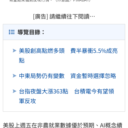
[廣告] 請繼續往下閱讀…
導覽目錄：
美股創高點燃多頭 費半暴衝5.5%成亮
點
中東局勢仍有變數 資金暫時選擇忽略
台指夜盤大漲363點 台積電今有望領
軍反攻
美股
上週五在非農就業數據優於預期、AI概念續