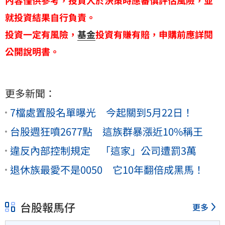
內容僅供參考，投資人於決策時應審慎評估風險，並
就投資結果自行負責。
投資一定有風險，
基金
投資有賺有賠，申購前應詳閱
公開說明書。
更多新聞：
7檔處置股名單曝光 今起關到5月22日！
台股週狂噴2677點 這族群暴漲近10%稱王
違反內部控制規定 「這家」公司遭罰3萬
退休族最愛不是0050 它10年翻倍成黑馬！
台股報馬仔
更多