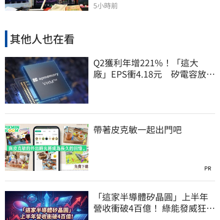
5小時前
其他人也在看
Q2獲利年增221%！「這大
廠」EPS衝4.18元 矽電容放量
點燃成長引擎
帶著皮克敏一起出門吧
PR
「這家半導體矽晶圓」上半年
營收衝破4百億！ 綠能發威狂賺
每股盈餘五元