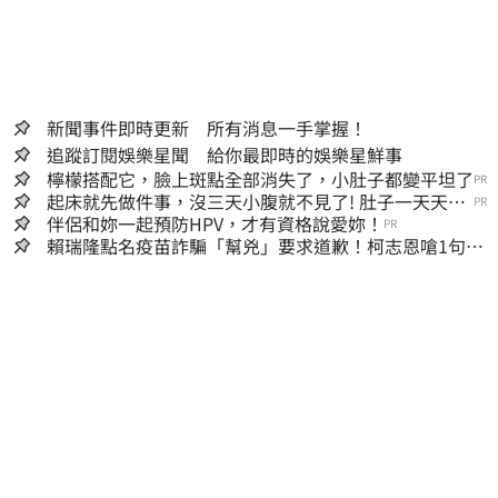
新聞事件即時更新 所有消息一手掌握！
追蹤訂閱娛樂星聞 給你最即時的娛樂星鮮事
檸檬搭配它，臉上斑點全部消失了，小肚子都變平坦了
PR
起床就先做件事，沒三天小腹就不見了! 肚子一天天變
PR
小！
伴侶和妳一起預防HPV，才有資格說愛妳！
PR
賴瑞隆點名疫苗詐騙「幫兇」要求道歉！柯志恩嗆1句被
網罵爆