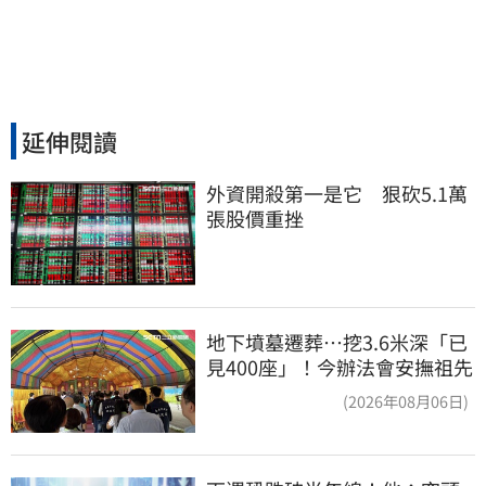
延伸閱讀
外資開殺第一是它　狠砍5.1萬
張股價重挫
地下墳墓遷葬…挖3.6米深「已
見400座」！今辦法會安撫祖先
(2026年08月06日)