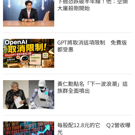
下週恐跌破半年線！他：空頭
大屠殺剛開始
GPT將取消這項限制　免費版
都受惠
黃仁勳點名「下一波浪潮」這
族群全面噴出
每股配12.8元的它　Ｑ2營收曝
光