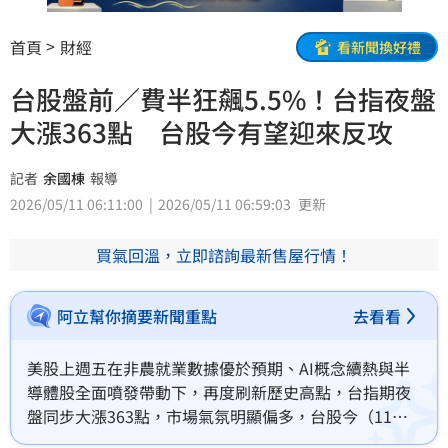
首頁
財經
看新聞換好禮
台股盤前／費半狂飆5.5%！台指夜盤
大漲363點 台股今有望迎來反攻
記者
余國棟
報導
2026/05/11 06:11:00
2026/05/11 06:59:03
更新
買氣回溫，立即諮詢最新售屋行情！
阿立幫你摘要新聞重點
去看看
美股上週五在非農就業數據優於預期、AI概念續熱與半
導體股全面噴發帶動下，再度刷新歷史高點，台指期夜
盤同步大漲363點，市場氣氛明顯偏多，台股今（11）
日開盤有望迎來強勢反攻行情。