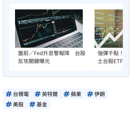
盤前／Fed升息警報降　台股
強彈千點！「
反攻關鍵曝光
土台股ETF
台積電
英特爾
蘋果
伊朗
美股
基金