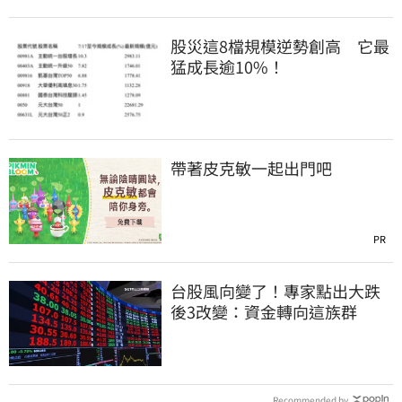
股災這8檔規模逆勢創高 它最
猛成長逾10%！
帶著皮克敏一起出門吧
PR
台股風向變了！專家點出大跌
後3改變：資金轉向這族群
Recommended by