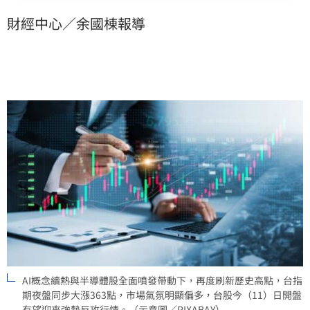
財經中心／余國棟報導
AI概念續熱與半導體股全面噴發帶動下，再度刷新歷史高點，台指
期夜盤同步大漲363點，市場氣氛明顯偏多，台股今（11）日開盤
有望迎來強勢反攻行情。（示意圖／PIXABAY）