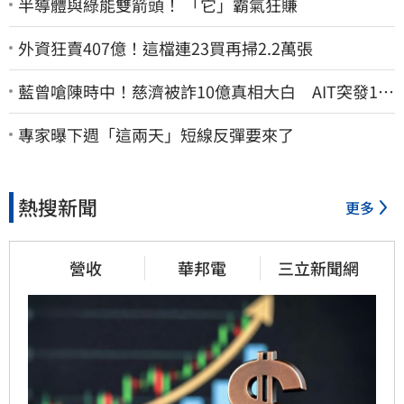
半導體與綠能雙箭頭！ 「它」霸氣狂賺
外資狂賣407億！這檔連23買再掃2.2萬張
藍曾嗆陳時中！慈濟被詐10億真相大白 AIT突發1文
酸爆…他笑：真的很會
專家曝下週「這兩天」短線反彈要來了
熱搜新聞
更多
營收
華邦電
三立新聞網