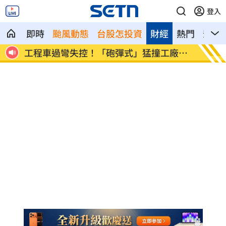
登入
即時
颱風動態
台股怎投資
財經
熱門
影音
災體
工程車過彎失控！「砲彈式」猛撞工廠大
柯志恩
門