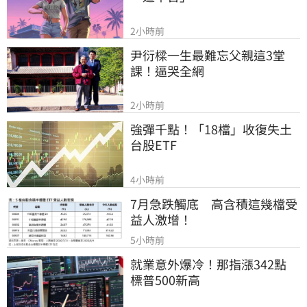
2小時前
尹衍樑一生最難忘父親這3堂
課！逼哭全網
2小時前
強彈千點！「18檔」收復失土
台股ETF
4小時前
7月急跌觸底　高含積這幾檔受
益人激增！
5小時前
就業意外爆冷！那指漲342點　
標普500新高