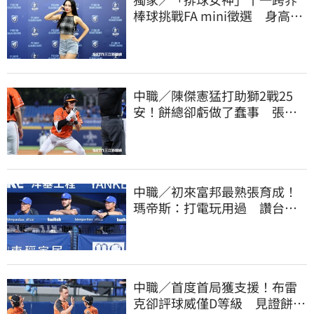
棒球挑戰FA mini徵選 身高
173竟成應援劣勢
中職／陳傑憲猛打助獅2戰25
安！餅總卻虧做了蠢事 張翔
短打傷退不樂觀
中職／初來富邦最熟張育成！
瑪帝斯：打電玩用過 讚台灣
麥當勞大勝美國
中職／首度首局獲支援！布雷
克卻評球威僅D等級 見證餅總