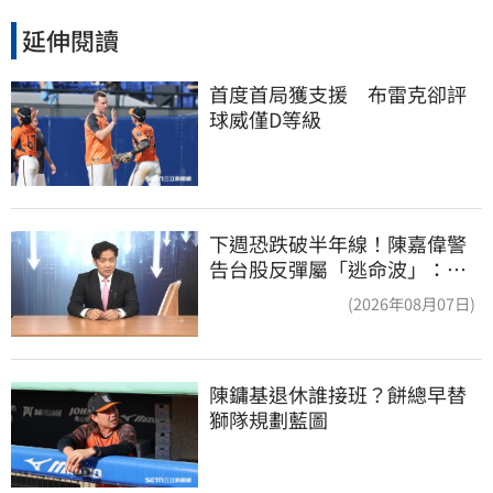
延伸閱讀
首度首局獲支援　布雷克卻評
球威僅D等級
下週恐跌破半年線！陳嘉偉警
告台股反彈屬「逃命波」：空
頭大屠殺剛開始
(2026年08月07日)
陳鏞基退休誰接班？餅總早替
獅隊規劃藍圖