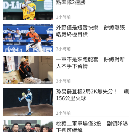
點率隊2連勝
1小時前
外野僅是短暫快樂　餅總曝張
皓崴終極目標
2小時前
一軍不是來跑龍套　餅總對新
人不手下留情
2小時前
孫易磊登板2局2K無失分！　飆
156公里火球
2小時前
桃猿二軍單場僅3投　副領隊曝
下週可緩解