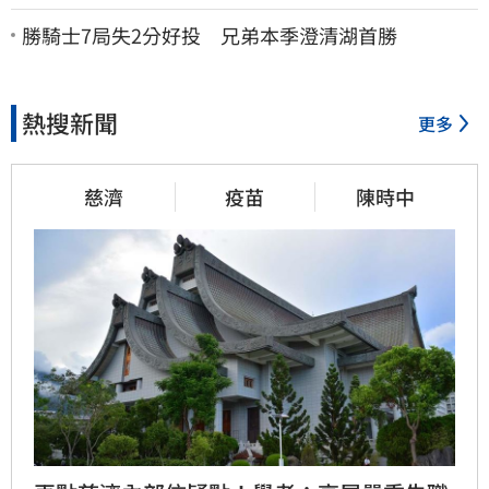
了：持續交涉聯繫
勝騎士7局失2分好投 兄弟本季澄清湖首勝
熱搜新聞
更多
慈濟
疫苗
陳時中