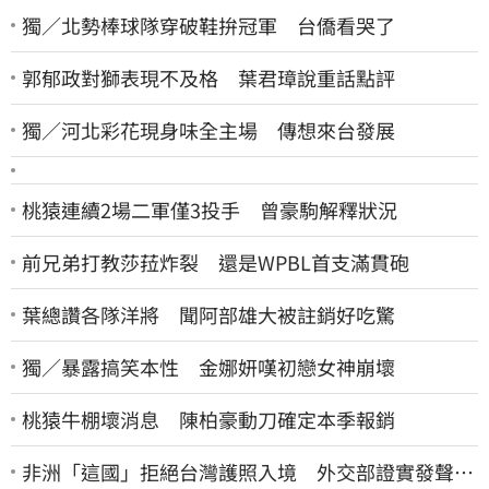
獨／北勢棒球隊穿破鞋拚冠軍 台僑看哭了
郭郁政對獅表現不及格 葉君璋說重話點評
獨／河北彩花現身味全主場 傳想來台發展
桃猿連續2場二軍僅3投手 曾豪駒解釋狀況
前兄弟打教莎菈炸裂 還是WPBL首支滿貫砲
葉總讚各隊洋將 聞阿部雄大被註銷好吃驚
獨／暴露搞笑本性 金娜妍嘆初戀女神崩壞
桃猿牛棚壞消息 陳柏豪動刀確定本季報銷
非洲「這國」拒絕台灣護照入境 外交部證實發聲