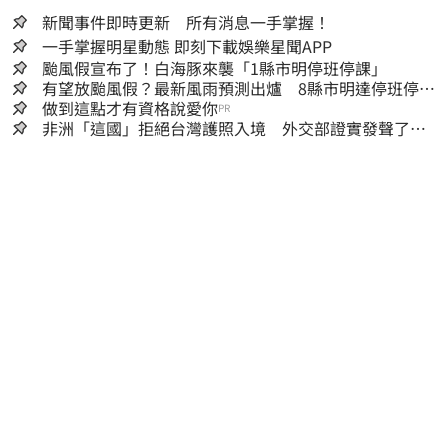
新聞事件即時更新 所有消息一手掌握！
一手掌握明星動態 即刻下載娛樂星聞APP
颱風假宣布了！白海豚來襲「1縣市明停班停課」
有望放颱風假？最新風雨預測出爐 8縣市明達停班停課
標準
做到這點才有資格說愛你
PR
非洲「這國」拒絕台灣護照入境 外交部證實發聲了：
持續交涉聯繫