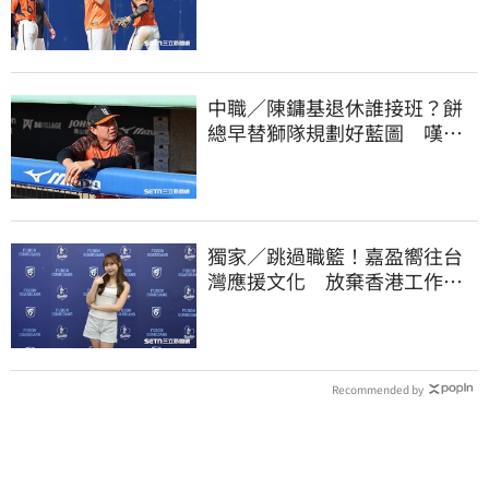
400勝有感而發
中職／陳鏞基退休誰接班？餅
總早替獅隊規劃好藍圖 嘆新
生代安定感不足
獨家／跳過職籃！嘉盈嚮往台
灣應援文化 放棄香港工作跨
海徵選mini追夢
Recommended by