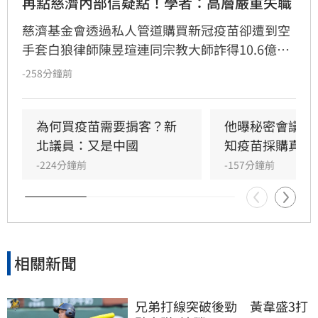
再點慈濟內部信疑點！學者：高層嚴重失職
慈濟基金會透過私人管道購買新冠疫苗卻遭到空
手套白狼律師陳昱瑄連同宗教大師詐得10.6億
元，案情曝光後引發社會熱議，紛紛質疑慈濟被
-258分鐘前
詐騙十億怎麼如此淡定。雖然慈濟已經聲明，又
發出內部信，但學者沈榮欽指出，慈濟的每次解
釋都暴露更多疑點，「慈濟的管理階層嚴重失
為何買疫苗需要掮客？新
他曝秘密會議：
職」。他還指出其中一段關於疫苗採購價格的內
北議員：又是中國
知疫苗採購真相
容根本不是事實，「我不知道為何慈濟高層能夠
-224分鐘前
-157分鐘前
說出這段話」。
相關新聞
兄弟打線突破後勁　黃韋盛3打