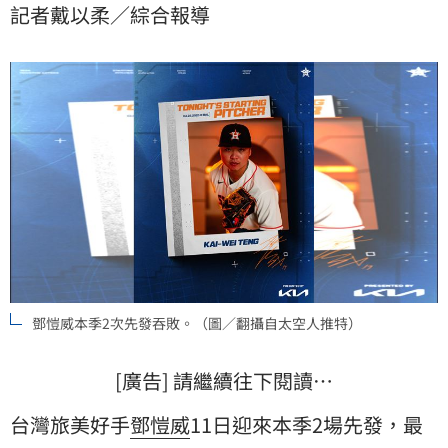
記者戴以柔／綜合報導
鄧愷威本季2次先發吞敗。（圖／翻攝自太空人推特）
[廣告] 請繼續往下閱讀…
台灣旅美好手
鄧愷威
11日迎來本季2場先發，最