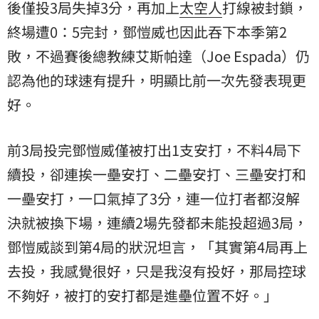
後僅投3局失掉3分，再加上
太空人
打線被封鎖，
終場遭0：5完封，鄧愷威也因此吞下本季第2
敗，不過賽後總教練艾斯帕達（Joe Espada）仍
認為他的球速有提升，明顯比前一次先發表現更
好。
前3局投完鄧愷威僅被打出1支安打，不料4局下
續投，卻連挨一壘安打、二壘安打、三壘安打和
一壘安打，一口氣掉了3分，連一位打者都沒解
決就被換下場，連續2場先發都未能投超過3局，
鄧愷威談到第4局的狀況坦言，「其實第4局再上
去投，我感覺很好，只是我沒有投好，那局控球
不夠好，被打的安打都是進壘位置不好。」