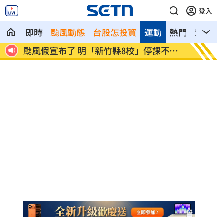
登入
即時
颱風動態
台股怎投資
運動
熱門
影音
哀怨
颱風假宣布了 明「新竹縣8校」停課不停
太陽下
班