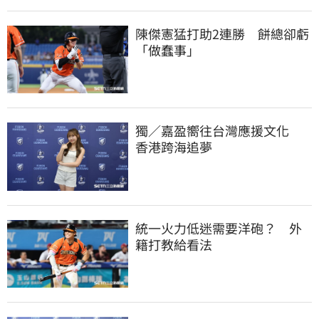
陳傑憲猛打助2連勝　餅總卻虧
「做蠢事」
獨／嘉盈嚮往台灣應援文化　
香港跨海追夢
統一火力低迷需要洋砲？　外
籍打教給看法