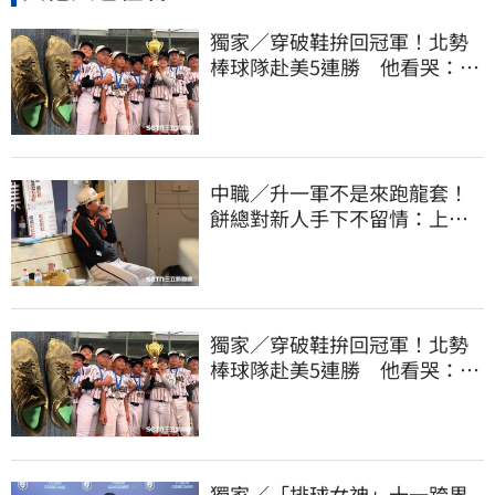
獨家／穿破鞋拚回冠軍！北勢
棒球隊赴美5連勝 他看哭：台
灣囡仔的韌性
中職／升一軍不是來跑龍套！
餅總對新人手下不留情：上來
設法把先發擠掉
獨家／穿破鞋拚回冠軍！北勢
棒球隊赴美5連勝 他看哭：台
灣囡仔的韌性
獨家／「排球女神」十一跨界