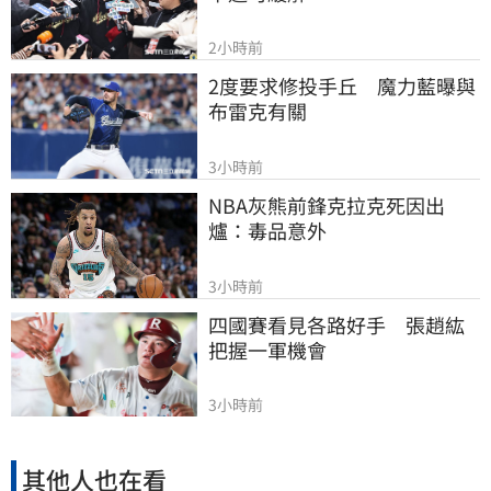
2小時前
2度要求修投手丘　魔力藍曝與
布雷克有關
3小時前
NBA灰熊前鋒克拉克死因出
爐：毒品意外
3小時前
四國賽看見各路好手　張趙紘
把握一軍機會
3小時前
其他人也在看