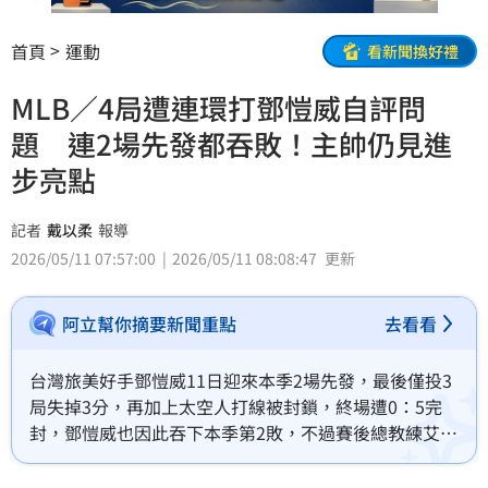
首頁
運動
看新聞換好禮
MLB／4局遭連環打鄧愷威自評問
題 連2場先發都吞敗！主帥仍見進
步亮點
記者
戴以柔
報導
2026/05/11 07:57:00
2026/05/11 08:08:47
更新
阿立幫你摘要新聞重點
去看看
台灣旅美好手鄧愷威11日迎來本季2場先發，最後僅投3
局失掉3分，再加上太空人打線被封鎖，終場遭0：5完
封，鄧愷威也因此吞下本季第2敗，不過賽後總教練艾斯
帕達（Joe Espada）仍認為他的球速有提升，明顯比前
一次先發表現更好。