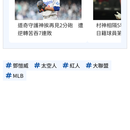
道奇守護神挨再見2分砲　遭
村神相隔5場炸
逆轉苦吞7連敗
日籍球員第2
鄧愷威
太空人
紅人
大聯盟
MLB